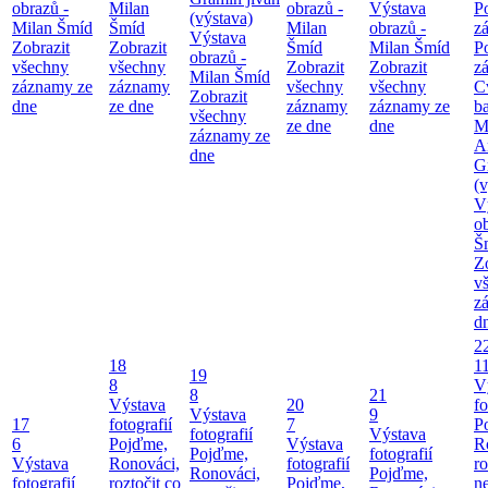
obrazů -
Milan
obrazů -
Výstava
P
(výstava)
Milan Šmíd
Šmíd
Milan
obrazů -
z
Výstava
Zobrazit
Zobrazit
Šmíd
Milan Šmíd
P
obrazů -
všechny
všechny
Zobrazit
Zobrazit
z
Milan Šmíd
záznamy ze
záznamy
všechny
všechny
C
Zobrazit
dne
ze dne
záznamy
záznamy ze
b
všechny
ze dne
dne
M
záznamy ze
A
dne
G
(v
V
o
Š
Z
v
z
d
2
18
1
19
8
V
8
21
Výstava
20
fo
Výstava
9
17
fotografií
7
P
fotografií
Výstava
6
Pojďme,
Výstava
R
Pojďme,
fotografií
Výstava
Ronováci,
fotografií
ro
Ronováci,
Pojďme,
fotografií
roztočit co
Pojďme,
ne