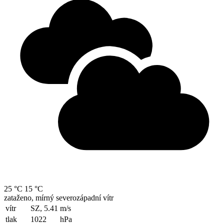
25 °C
15 °C
zataženo, mírný severozápadní vítr
vítr
SZ, 5.41
m/s
tlak
1022
hPa