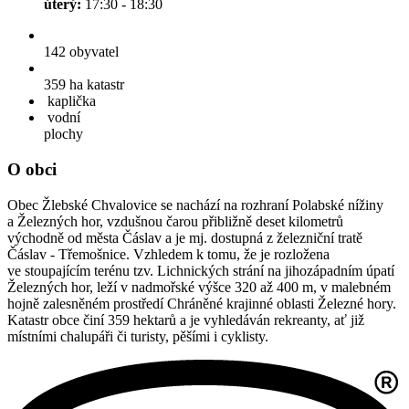
úterý:
17:30 - 18:30
142
obyvatel
359 ha
katastr
kaplička
vodní
plochy
O obci
Obec Žlebské Chvalovice se nachází na rozhraní Polabské nížiny
a Železných hor, vzdušnou čarou přibližně deset kilometrů
východně od města Čáslav a je mj. dostupná z železniční tratě
Čáslav - Třemošnice. Vzhledem k tomu, že je rozložena
ve stoupajícím terénu tzv. Lichnických strání na jihozápadním úpatí
Železných hor, leží v nadmořské výšce 320 až 400 m, v malebném
hojně zalesněném prostředí Chráněné krajinné oblasti Železné hory.
Katastr obce činí 359 hektarů a je vyhledáván rekreanty, ať již
místními chalupáři či turisty, pěšími i cyklisty.