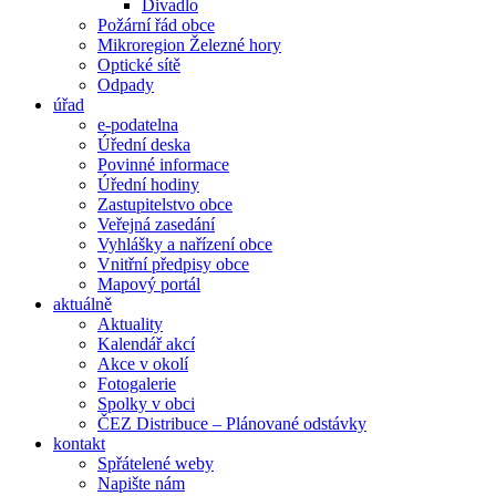
Divadlo
Požární řád obce
Mikroregion Železné hory
Optické sítě
Odpady
úřad
e-podatelna
Úřední deska
Povinné informace
Úřední hodiny
Zastupitelstvo obce
Veřejná zasedání
Vyhlášky a nařízení obce
Vnitřní předpisy obce
Mapový portál
aktuálně
Aktuality
Kalendář akcí
Akce v okolí
Fotogalerie
Spolky v obci
ČEZ Distribuce – Plánované odstávky
kontakt
Spřátelené weby
Napište nám