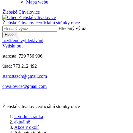
Mapa webu
Žlebské Chvalovice
Žlebské Chvalovice
oficiální stránky obce
Hledaný výraz
Hledat
rozšířené vyhledávání
Vytisknout
starosta: 739 756 906
úřad: 773 212 492
​​​​starostazch@gmail.com
​​​​chvalovice@gmail.com
Žlebské Chvalovice
oficiální stránky obce
Úvodní stránka
aktuálně
Akce v okolí
Adventní tvoření