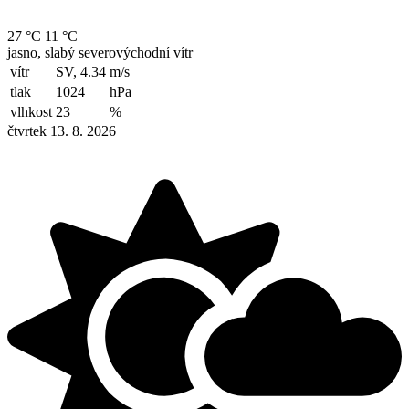
27 °C
11 °C
jasno, slabý severovýchodní vítr
vítr
SV, 4.34
m/s
tlak
1024
hPa
vlhkost
23
%
čtvrtek 13. 8. 2026