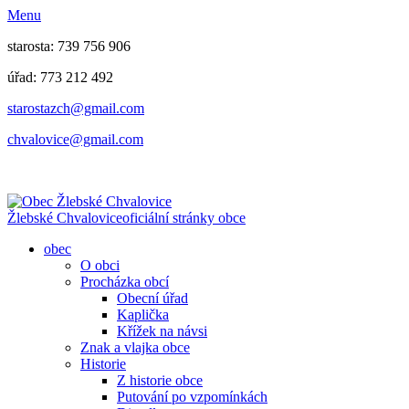
Menu
starosta: 739 756 906
úřad: 773 212 492
​​​​starostazch@gmail.com
​​​​chvalovice@gmail.com
Žlebské Chvalovice
oficiální stránky obce
obec
O obci
Procházka obcí
Obecní úřad
Kaplička
Křížek na návsi
Znak a vlajka obce
Historie
Z historie obce
Putování po vzpomínkách