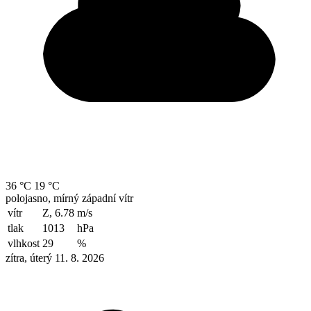
36 °C
19 °C
polojasno, mírný západní vítr
vítr
Z, 6.78
m/s
tlak
1013
hPa
vlhkost
29
%
zítra, úterý 11. 8. 2026