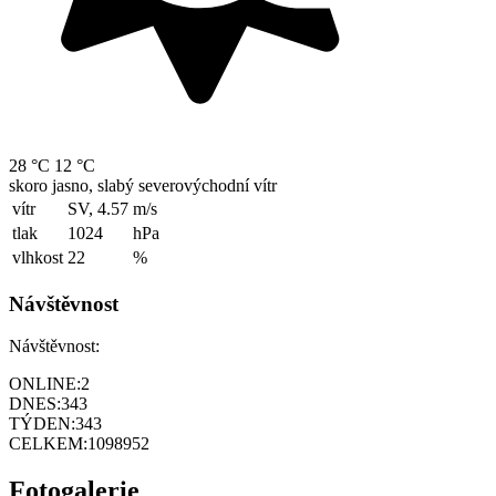
28 °C
12 °C
skoro jasno, slabý severovýchodní vítr
vítr
SV, 4.57
m/s
tlak
1024
hPa
vlhkost
22
%
Návštěvnost
Návštěvnost:
ONLINE:
2
DNES:
343
TÝDEN:
343
CELKEM:
1098952
Fotogalerie