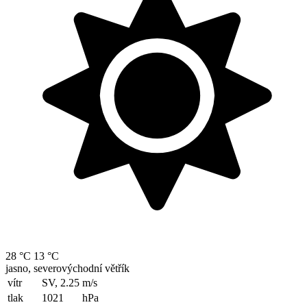
28 °C
13 °C
jasno, severovýchodní větřík
vítr
SV, 2.25
m/s
tlak
1021
hPa