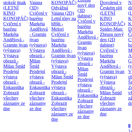
stokrát jinak
Vaiana
KONOPÁČ)
Dovolená v
N
nový den
(LETNÍ
(3D)
Odvážná
Českém ráji
d
(3D
KINO
Cvičení v
Vaiana (2D)
(LETNÍ
(
dabing)
KONOPÁČ)
bazénu
Letní tóny na
KINO
K
Cvičení v
Cvičení v
Markéta
hřišti -
KONOPÁČ)
K
bazénu
bazénu
Andělová
Melori
Spider-Man:
D
Markéta
Markéta
- Gramin
Cvičení v
Zbrusu nový
Č
Andělová -
Andělová -
jivan
bazénu
den (2D
C
Gramin
Gramin jivan
(výstava)
Markéta
dabing)
b
jivan
(výstava)
Výstava
Andělová -
Cvičení v
M
(výstava)
Výstava
obrazů -
Gramin jivan
bazénu
A
Výstava
obrazů -
Milan
(výstava)
Markéta
G
obrazů -
Milan Šmíd
Šmíd
Výstava
Andělová -
(v
Milan
Prodejní
Prodejní
obrazů -
Gramin jivan
V
Šmíd
výstava
výstava
Milan Šmíd
(výstava)
o
Prodejní
obrazů -
obrazů -
Prodejní
Výstava
Š
výstava
Enkaustika
Enkaustika
výstava
obrazů -
Z
obrazů -
Zobrazit
Zobrazit
obrazů -
Milan Šmíd
v
Enkaustika
všechny
všechny
Enkaustika
Zobrazit
z
Zobrazit
záznamy ze
záznamy
Zobrazit
všechny
d
všechny
dne
ze dne
všechny
záznamy ze
záznamy
záznamy ze
dne
ze dne
dne
8
1