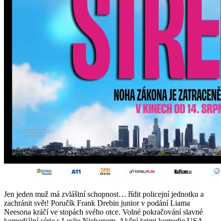
Jen jeden muž má zvláštní schopnost… řídit policejní jednotku a
zachránit svět! Poručík Frank Drebin junior v podání Liama
Neesona kráčí ve stopách svého otce. Volné pokračování slavné
komediální série s Leslie Nielsenem. Akční krimi komedie USA,