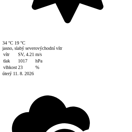
34 °C
19 °C
jasno, slabý severovýchodní vítr
vítr
SV, 4.21
m/s
tlak
1017
hPa
vlhkost
23
%
úterý 11. 8. 2026