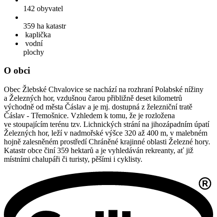
142
obyvatel
359 ha
katastr
kaplička
vodní
plochy
O obci
Obec Žlebské Chvalovice se nachází na rozhraní Polabské nížiny
a Železných hor, vzdušnou čarou přibližně deset kilometrů
východně od města Čáslav a je mj. dostupná z železniční tratě
Čáslav - Třemošnice. Vzhledem k tomu, že je rozložena
ve stoupajícím terénu tzv. Lichnických strání na jihozápadním úpatí
Železných hor, leží v nadmořské výšce 320 až 400 m, v malebném
hojně zalesněném prostředí Chráněné krajinné oblasti Železné hory.
Katastr obce činí 359 hektarů a je vyhledáván rekreanty, ať již
místními chalupáři či turisty, pěšími i cyklisty.