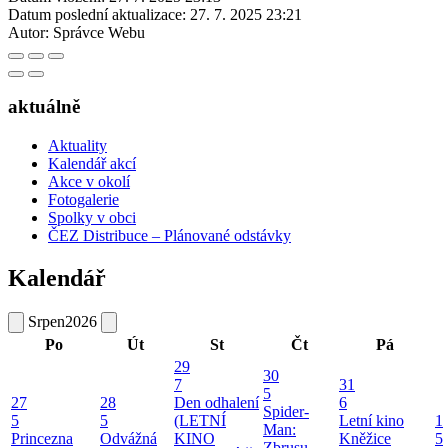
Datum poslední aktualizace:
27. 7. 2025 23:21
Autor:
Správce Webu
aktuálně
Aktuality
Kalendář akcí
Akce v okolí
Fotogalerie
Spolky v obci
ČEZ Distribuce – Plánované odstávky
Kalendář
Srpen
2026
Po
Út
St
Čt
Pá
29
30
7
31
5
27
28
Den odhalení
6
Spider-
5
5
(LETNÍ
Letní kino
1
Man:
Princezna
Odvážná
KINO
Kněžice
5
Zbrusu