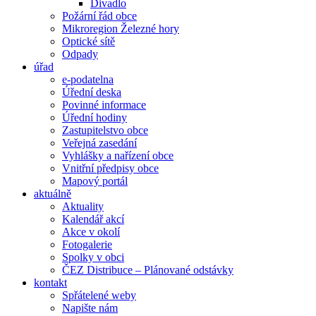
Divadlo
Požární řád obce
Mikroregion Železné hory
Optické sítě
Odpady
úřad
e-podatelna
Úřední deska
Povinné informace
Úřední hodiny
Zastupitelstvo obce
Veřejná zasedání
Vyhlášky a nařízení obce
Vnitřní předpisy obce
Mapový portál
aktuálně
Aktuality
Kalendář akcí
Akce v okolí
Fotogalerie
Spolky v obci
ČEZ Distribuce – Plánované odstávky
kontakt
Spřátelené weby
Napište nám