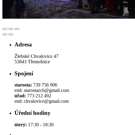
Adresa
Žlebské Chvalovice 47
53843 Třemošnice
Spojení
starosta:
739 756 906
eml: starostazch@gmail.com
úřad:
773 212 492
eml: chvalovice@gmail.com
Úřední hodiny
úterý:
17:30 - 18:30