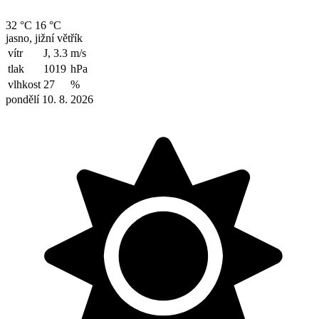
32 °C
16 °C
jasno, jižní větřík
vítr
J, 3.3
m/s
tlak
1019
hPa
vlhkost
27
%
pondělí 10. 8. 2026