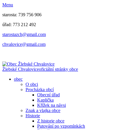
Menu
starosta: 739 756 906
úřad: 773 212 492
​​​​starostazch@gmail.com
​​​​chvalovice@gmail.com
Žlebské Chvalovice
oficiální stránky obce
obec
O obci
Procházka obcí
Obecní úřad
Kaplička
Křížek na návsi
Znak a vlajka obce
Historie
Z historie obce
Putování po vzpomínkách