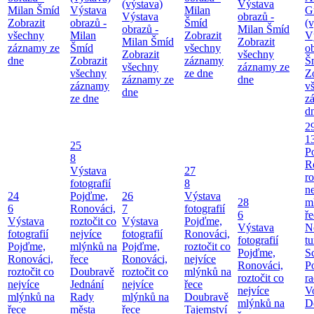
(výstava)
Výstava
Milan Šmíd
Výstava
Milan
G
Výstava
obrazů -
Zobrazit
obrazů -
Šmíd
(v
obrazů -
Milan Šmíd
všechny
Milan
Zobrazit
V
Milan Šmíd
Zobrazit
záznamy ze
Šmíd
všechny
o
Zobrazit
všechny
dne
Zobrazit
záznamy
Š
všechny
záznamy ze
všechny
ze dne
Z
záznamy ze
dne
záznamy
v
dne
ze dne
z
d
2
1
25
P
8
R
Výstava
27
ro
fotografií
8
ne
24
Pojďme,
26
Výstava
28
m
6
Ronováci,
7
fotografií
6
ř
Výstava
roztočit co
Výstava
Pojďme,
Výstava
N
fotografií
nejvíce
fotografií
Ronováci,
fotografií
tu
Pojďme,
mlýnků na
Pojďme,
roztočit co
Pojďme,
S
Ronováci,
řece
Ronováci,
nejvíce
Ronováci,
P
roztočit co
Doubravě
roztočit co
mlýnků na
roztočit co
ra
nejvíce
Jednání
nejvíce
řece
nejvíce
V
mlýnků na
Rady
mlýnků na
Doubravě
mlýnků na
D
řece
města
řece
Tajemství