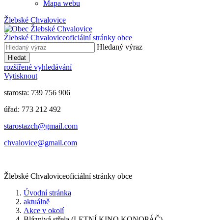
Mapa webu
Žlebské Chvalovice
Žlebské Chvalovice
oficiální stránky obce
Hledaný výraz
Hledat
rozšířené vyhledávání
Vytisknout
starosta: 739 756 906
úřad: 773 212 492
​​​​starostazch@gmail.com
​​​​chvalovice@gmail.com
Žlebské Chvalovice
oficiální stránky obce
Úvodní stránka
aktuálně
Akce v okolí
Bláznivá střela (LETNÍ KINO KONOPÁČ)