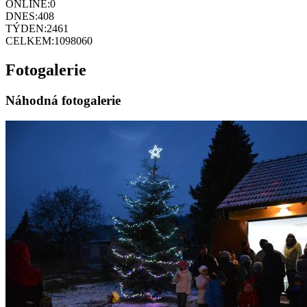
ONLINE:
0
DNES:
408
TÝDEN:
2461
CELKEM:
1098060
Fotogalerie
Náhodná fotogalerie