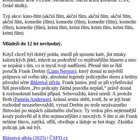
české titulky.
Typ akce: kino-film (akční film, akční film, akční film, akční film,
akční film, komedie (film), komedie (film), komedie (film), komedie
(film), komedie (film), krimi film, krimi film, krimi film, krimi film,
krimi film)
Mládeži do 12 let nevhodný.
Když chceš být dobrý polda, musíš pít spoustu kafe, jíst mraky
kalorických jídel, mluvit na podezřelé co nejdrsnějším hlasem a moc
se nepárat s tím, co si myslí tvoji nadřízení. Přesně tím se řídí
poručík Frank Drebin (
Liam Neeson
), který dostal tu největší
průpravu od svého táty, absolutní legendy policejního sboru a hrdiny
původní série
Bláznivá střela
. Frank junior, jenž se při vyšetřování
řídí pravidlem „Pro policajty žádná pravidla neplatí,“ právě dostal
k rozlousknutí banální případ. Sebevraždu, která smrdí. A protože
Beth (
Pamela Anderson
), krásná sestra oběti, tvrdí, že se její bratr
rozhodně nezasebevraždil, vyrazí Drebin po troše nezávazného
flirtování po stopách záludného zločince. Ty vedou přes nejtemnější
kouty podsvětí až k těm nejmocnějším z mocných. S tím si ale Frank
neláme hlavu, zatýká, střílí, obviňuje a láduje se hot dogy. Zkrátka
policajt, jak má být.
Bláznivá střela (2025) | ČSFD.cz