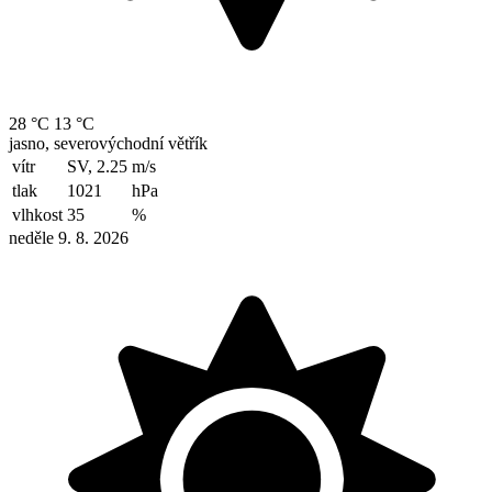
28 °C
13 °C
jasno, severovýchodní větřík
vítr
SV, 2.25
m/s
tlak
1021
hPa
vlhkost
35
%
neděle 9. 8. 2026