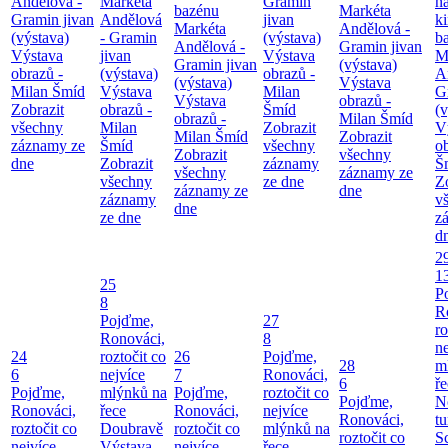
Andělová -
Markéta
Gramin
n
bazénu
Markéta
Gramin jivan
Andělová
jivan
k
Markéta
Andělová -
(výstava)
- Gramin
(výstava)
b
Andělová -
Gramin jivan
Výstava
jivan
Výstava
M
Gramin jivan
(výstava)
obrazů -
(výstava)
obrazů -
A
(výstava)
Výstava
Milan Šmíd
Výstava
Milan
G
Výstava
obrazů -
Zobrazit
obrazů -
Šmíd
(v
obrazů -
Milan Šmíd
všechny
Milan
Zobrazit
V
Milan Šmíd
Zobrazit
záznamy ze
Šmíd
všechny
o
Zobrazit
všechny
dne
Zobrazit
záznamy
Š
všechny
záznamy ze
všechny
ze dne
Z
záznamy ze
dne
záznamy
v
dne
ze dne
z
d
2
1
25
P
8
R
Pojďme,
27
ro
Ronováci,
8
ne
24
roztočit co
26
Pojďme,
28
m
6
nejvíce
7
Ronováci,
6
ř
Pojďme,
mlýnků na
Pojďme,
roztočit co
Pojďme,
N
Ronováci,
řece
Ronováci,
nejvíce
Ronováci,
tu
roztočit co
Doubravě
roztočit co
mlýnků na
roztočit co
S
nejvíce
Výstava
nejvíce
řece