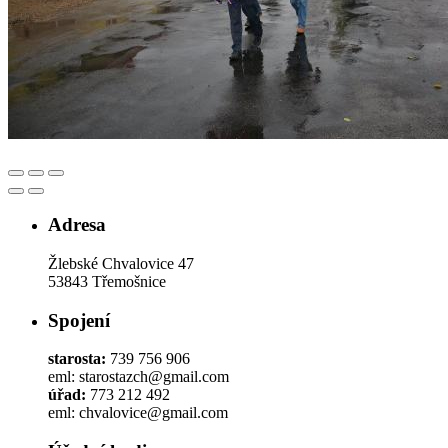
Adresa
Žlebské Chvalovice 47
53843 Třemošnice
Spojení
starosta:
739 756 906
eml: starostazch@gmail.com
úřad:
773 212 492
eml: chvalovice@gmail.com