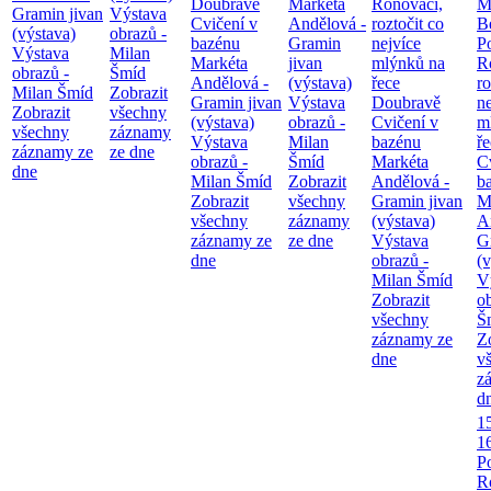
Doubravě
Markéta
Ronováci,
M
Gramin jivan
Výstava
Cvičení v
Andělová -
roztočit co
B
(výstava)
obrazů -
bazénu
Gramin
nejvíce
P
Výstava
Milan
Markéta
jivan
mlýnků na
R
obrazů -
Šmíd
Andělová -
(výstava)
řece
ro
Milan Šmíd
Zobrazit
Gramin jivan
Výstava
Doubravě
ne
Zobrazit
všechny
(výstava)
obrazů -
Cvičení v
m
všechny
záznamy
Výstava
Milan
bazénu
ř
záznamy ze
ze dne
obrazů -
Šmíd
Markéta
C
dne
Milan Šmíd
Zobrazit
Andělová -
b
Zobrazit
všechny
Gramin jivan
M
všechny
záznamy
(výstava)
A
záznamy ze
ze dne
Výstava
G
dne
obrazů -
(v
Milan Šmíd
V
Zobrazit
o
všechny
Š
záznamy ze
Z
dne
v
z
d
1
1
P
R