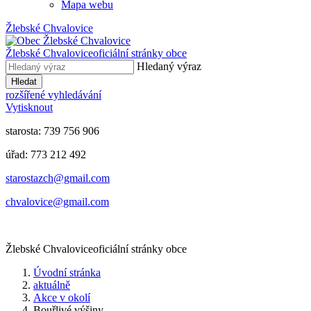
Mapa webu
Žlebské Chvalovice
Žlebské Chvalovice
oficiální stránky obce
Hledaný výraz
Hledat
rozšířené vyhledávání
Vytisknout
starosta: 739 756 906
úřad: 773 212 492
​​​​starostazch@gmail.com
​​​​chvalovice@gmail.com
Žlebské Chvalovice
oficiální stránky obce
Úvodní stránka
aktuálně
Akce v okolí
Bouřlivé výšiny