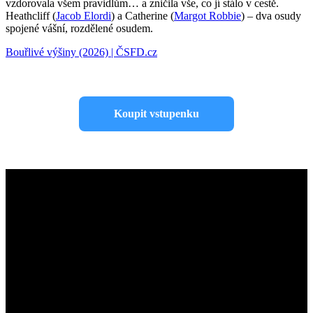
vzdorovala všem pravidlům… a zničila vše, co jí stálo v cestě.
Heathcliff (
Jacob Elordi
) a Catherine (
Margot Robbie
) – dva osudy
spojené vášní, rozdělené osudem.
Bouřlivé výšiny (2026) | ČSFD.cz
Koupit vstupenku