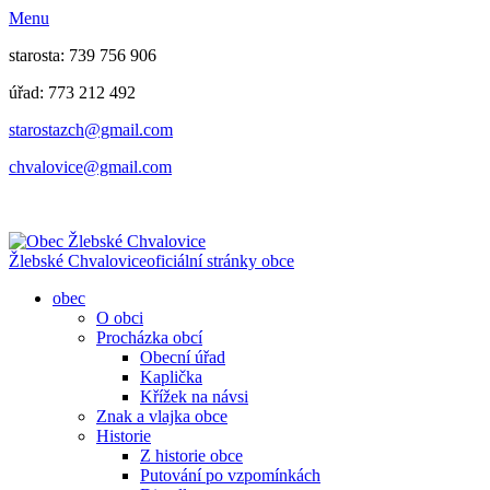
Menu
starosta: 739 756 906
úřad: 773 212 492
​​​​starostazch@gmail.com
​​​​chvalovice@gmail.com
Žlebské Chvalovice
oficiální stránky obce
obec
O obci
Procházka obcí
Obecní úřad
Kaplička
Křížek na návsi
Znak a vlajka obce
Historie
Z historie obce
Putování po vzpomínkách