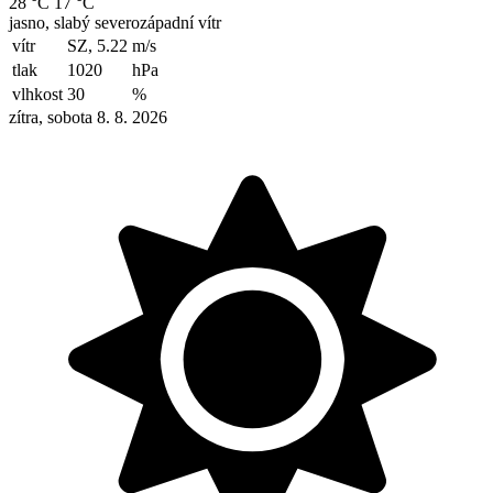
28 °C
17 °C
jasno, slabý severozápadní vítr
vítr
SZ, 5.22
m/s
tlak
1020
hPa
vlhkost
30
%
zítra, sobota 8. 8. 2026