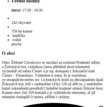
Úřední hodiny
úterý:
17:30 - 18:30
142
obyvatel
359 ha
katastr
kaplička
vodní
plochy
O obci
Obec Žlebské Chvalovice se nachází na rozhraní Polabské nížiny
a Železných hor, vzdušnou čarou přibližně deset kilometrů
východně od města Čáslav a je mj. dostupná z železniční tratě
Čáslav - Třemošnice. Vzhledem k tomu, že je rozložena
ve stoupajícím terénu tzv. Lichnických strání na jihozápadním úpatí
Železných hor, leží v nadmořské výšce 320 až 400 m, v malebném
hojně zalesněném prostředí Chráněné krajinné oblasti Železné hory.
Katastr obce činí 359 hektarů a je vyhledáván rekreanty, ať již
místními chalupáři či turisty, pěšími i cyklisty.