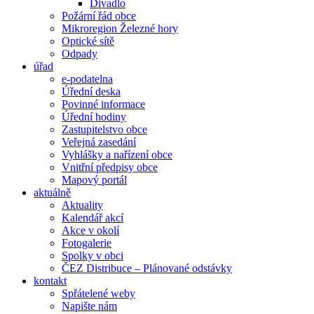
Divadlo
Požární řád obce
Mikroregion Železné hory
Optické sítě
Odpady
úřad
e-podatelna
Úřední deska
Povinné informace
Úřední hodiny
Zastupitelstvo obce
Veřejná zasedání
Vyhlášky a nařízení obce
Vnitřní předpisy obce
Mapový portál
aktuálně
Aktuality
Kalendář akcí
Akce v okolí
Fotogalerie
Spolky v obci
ČEZ Distribuce – Plánované odstávky
kontakt
Spřátelené weby
Napište nám