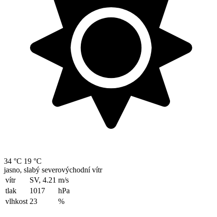
34 °C
19 °C
jasno, slabý severovýchodní vítr
vítr
SV, 4.21
m/s
tlak
1017
hPa
vlhkost
23
%