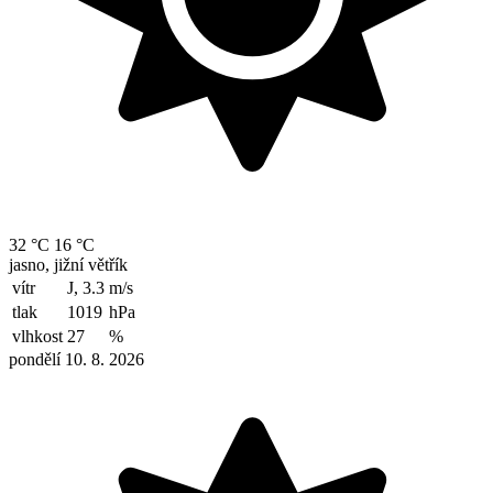
32 °C
16 °C
jasno, jižní větřík
vítr
J, 3.3
m/s
tlak
1019
hPa
vlhkost
27
%
pondělí 10. 8. 2026