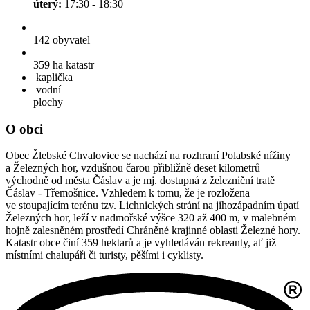
úterý:
17:30 - 18:30
142
obyvatel
359 ha
katastr
kaplička
vodní
plochy
O obci
Obec Žlebské Chvalovice se nachází na rozhraní Polabské nížiny
a Železných hor, vzdušnou čarou přibližně deset kilometrů
východně od města Čáslav a je mj. dostupná z železniční tratě
Čáslav - Třemošnice. Vzhledem k tomu, že je rozložena
ve stoupajícím terénu tzv. Lichnických strání na jihozápadním úpatí
Železných hor, leží v nadmořské výšce 320 až 400 m, v malebném
hojně zalesněném prostředí Chráněné krajinné oblasti Železné hory.
Katastr obce činí 359 hektarů a je vyhledáván rekreanty, ať již
místními chalupáři či turisty, pěšími i cyklisty.