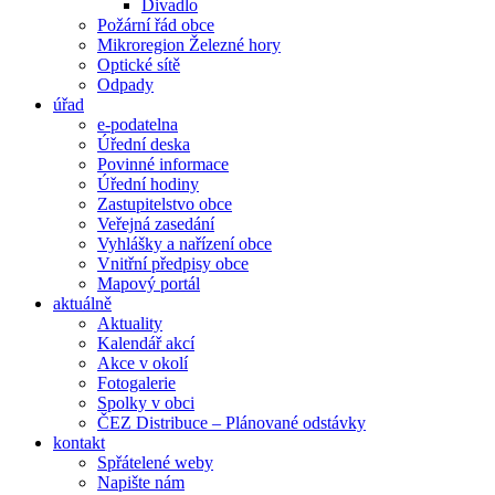
Divadlo
Požární řád obce
Mikroregion Železné hory
Optické sítě
Odpady
úřad
e-podatelna
Úřední deska
Povinné informace
Úřední hodiny
Zastupitelstvo obce
Veřejná zasedání
Vyhlášky a nařízení obce
Vnitřní předpisy obce
Mapový portál
aktuálně
Aktuality
Kalendář akcí
Akce v okolí
Fotogalerie
Spolky v obci
ČEZ Distribuce – Plánované odstávky
kontakt
Spřátelené weby
Napište nám