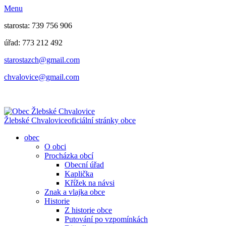
Menu
starosta: 739 756 906
úřad: 773 212 492
​​​​starostazch@gmail.com
​​​​chvalovice@gmail.com
Žlebské Chvalovice
oficiální stránky obce
obec
O obci
Procházka obcí
Obecní úřad
Kaplička
Křížek na návsi
Znak a vlajka obce
Historie
Z historie obce
Putování po vzpomínkách