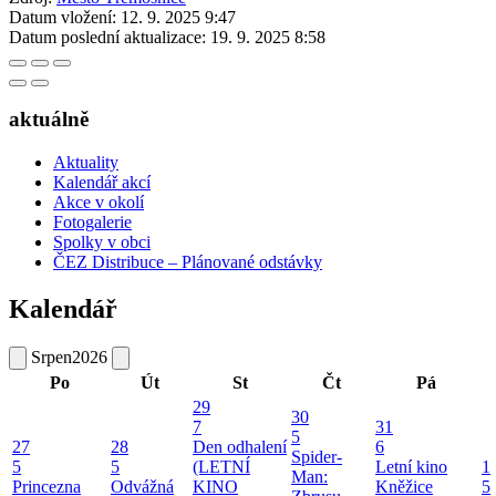
Datum vložení:
12. 9. 2025 9:47
Datum poslední aktualizace:
19. 9. 2025 8:58
aktuálně
Aktuality
Kalendář akcí
Akce v okolí
Fotogalerie
Spolky v obci
ČEZ Distribuce – Plánované odstávky
Kalendář
Srpen
2026
Po
Út
St
Čt
Pá
29
30
7
31
5
27
28
Den odhalení
6
Spider-
5
5
(LETNÍ
Letní kino
1
Man:
Princezna
Odvážná
KINO
Kněžice
5