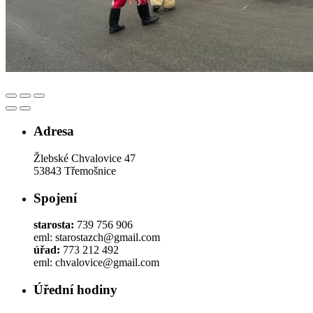
Adresa
Žlebské Chvalovice 47
53843 Třemošnice
Spojení
starosta:
739 756 906
eml: starostazch@gmail.com
úřad:
773 212 492
eml: chvalovice@gmail.com
Úřední hodiny