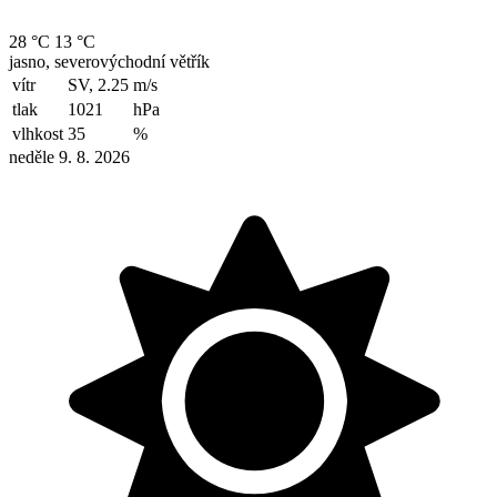
28 °C
13 °C
jasno, severovýchodní větřík
vítr
SV, 2.25
m/s
tlak
1021
hPa
vlhkost
35
%
neděle 9. 8. 2026