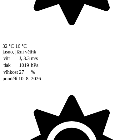
32 °C
16 °C
jasno, jižní větřík
vítr
J, 3.3
m/s
tlak
1019
hPa
vlhkost
27
%
pondělí 10. 8. 2026