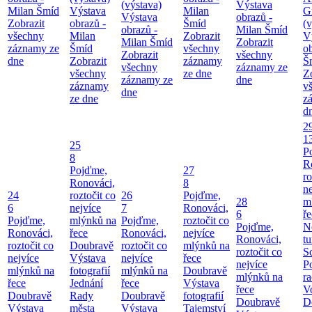
(výstava)
Výstava
Milan Šmíd
Výstava
Milan
G
Výstava
obrazů -
Zobrazit
obrazů -
Šmíd
(v
obrazů -
Milan Šmíd
všechny
Milan
Zobrazit
V
Milan Šmíd
Zobrazit
záznamy ze
Šmíd
všechny
o
Zobrazit
všechny
dne
Zobrazit
záznamy
Š
všechny
záznamy ze
všechny
ze dne
Z
záznamy ze
dne
záznamy
v
dne
ze dne
z
d
2
1
25
P
8
R
Pojďme,
27
ro
Ronováci,
8
ne
24
roztočit co
26
Pojďme,
28
m
6
nejvíce
7
Ronováci,
6
ř
Pojďme,
mlýnků na
Pojďme,
roztočit co
Pojďme,
N
Ronováci,
řece
Ronováci,
nejvíce
Ronováci,
tu
roztočit co
Doubravě
roztočit co
mlýnků na
roztočit co
S
nejvíce
Výstava
nejvíce
řece
nejvíce
P
mlýnků na
fotografií
mlýnků na
Doubravě
mlýnků na
ra
řece
Jednání
řece
Výstava
řece
V
Doubravě
Rady
Doubravě
fotografií
Doubravě
D
Výstava
města
Výstava
Tajemství