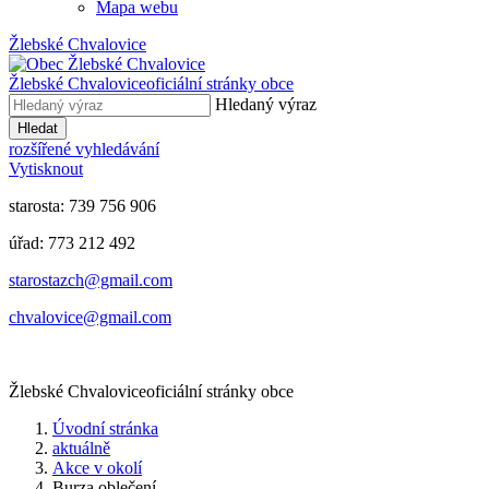
Mapa webu
Žlebské Chvalovice
Žlebské Chvalovice
oficiální stránky obce
Hledaný výraz
Hledat
rozšířené vyhledávání
Vytisknout
starosta: 739 756 906
úřad: 773 212 492
​​​​starostazch@gmail.com
​​​​chvalovice@gmail.com
Žlebské Chvalovice
oficiální stránky obce
Úvodní stránka
aktuálně
Akce v okolí
Burza oblečení