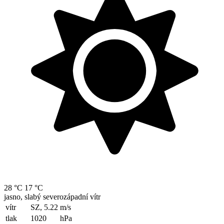
28 °C
17 °C
jasno, slabý severozápadní vítr
vítr
SZ, 5.22
m/s
tlak
1020
hPa