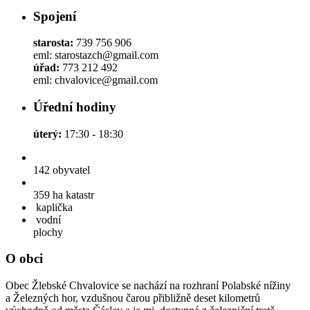
Spojení
starosta:
739 756 906
eml: starostazch@gmail.com
úřad:
773 212 492
eml: chvalovice@gmail.com
Úřední hodiny
úterý:
17:30 - 18:30
142
obyvatel
359 ha
katastr
kaplička
vodní
plochy
O obci
Obec Žlebské Chvalovice se nachází na rozhraní Polabské nížiny
a Železných hor, vzdušnou čarou přibližně deset kilometrů