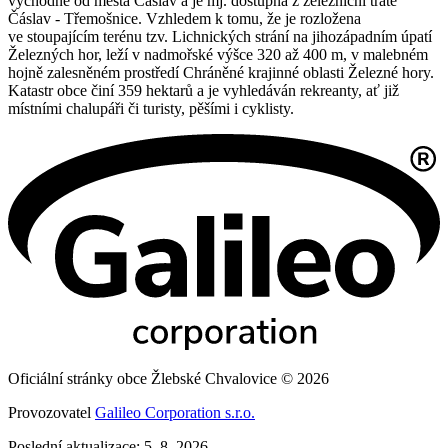
východně od města Čáslav a je mj. dostupná z železniční tratě
Čáslav - Třemošnice. Vzhledem k tomu, že je rozložena
ve stoupajícím terénu tzv. Lichnických strání na jihozápadním úpatí
Železných hor, leží v nadmořské výšce 320 až 400 m, v malebném
hojně zalesněném prostředí Chráněné krajinné oblasti Železné hory.
Katastr obce činí 359 hektarů a je vyhledáván rekreanty, ať již
místními chalupáři či turisty, pěšími i cyklisty.
Oficiální stránky obce Žlebské Chvalovice © 2026
Provozovatel
Galileo Corporation s.r.o.
Poslední aktualizace: 5. 8. 2026