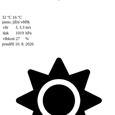
32 °C
16 °C
jasno, jižní větřík
vítr
J, 3.3
m/s
tlak
1019
hPa
vlhkost
27
%
pondělí 10. 8. 2026