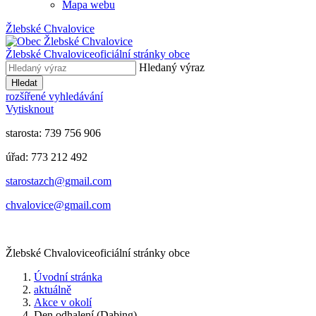
Mapa webu
Žlebské Chvalovice
Žlebské Chvalovice
oficiální stránky obce
Hledaný výraz
Hledat
rozšířené vyhledávání
Vytisknout
starosta: 739 756 906
úřad: 773 212 492
​​​​starostazch@gmail.com
​​​​chvalovice@gmail.com
Žlebské Chvalovice
oficiální stránky obce
Úvodní stránka
aktuálně
Akce v okolí
Den odhalení (Dabing)