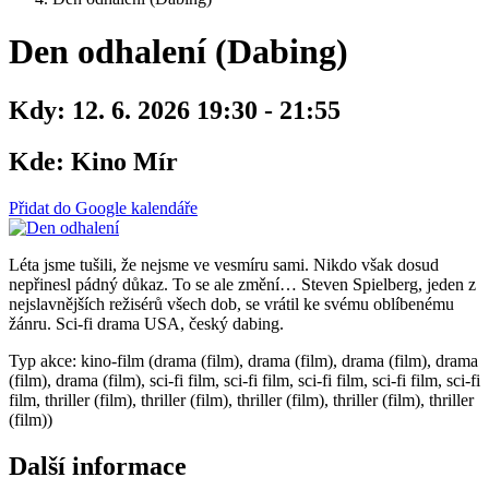
Den odhalení (Dabing)
Kdy:
12. 6. 2026 19:30 - 21:55
Kde:
Kino Mír
Přidat do Google kalendáře
Léta jsme tušili, že nejsme ve vesmíru sami. Nikdo však dosud
nepřinesl pádný důkaz. To se ale změní… Steven Spielberg, jeden z
nejslavnějších režisérů všech dob, se vrátil ke svému oblíbenému
žánru. Sci-fi drama USA, český dabing.
Typ akce: kino-film (drama (film), drama (film), drama (film), drama
(film), drama (film), sci-fi film, sci-fi film, sci-fi film, sci-fi film, sci-fi
film, thriller (film), thriller (film), thriller (film), thriller (film), thriller
(film))
Další informace