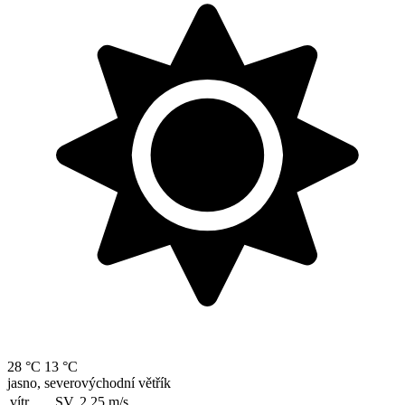
28 °C
13 °C
jasno, severovýchodní větřík
vítr
SV, 2.25
m/s