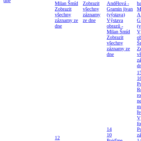
dne
Milan Šmíd
Zobrazit
Andělová -
b
Zobrazit
všechny
Gramin jivan
M
všechny
záznamy
(výstava)
A
záznamy ze
ze dne
Výstava
G
dne
obrazů -
(v
Milan Šmíd
V
Zobrazit
o
všechny
Š
záznamy ze
Z
dne
v
z
d
1
1
P
R
ro
ne
m
ř
V
fo
14
P
10
z
12
Pojďme,
1