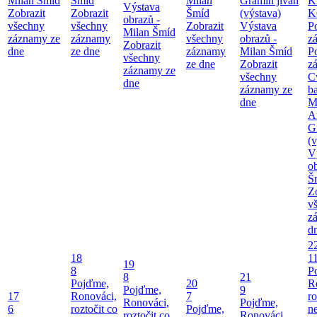
Milan Šmíd
Šmíd
Milan
Gramin jivan
K
Výstava
Zobrazit
Zobrazit
Šmíd
(výstava)
K
obrazů -
všechny
všechny
Zobrazit
Výstava
P
Milan Šmíd
záznamy ze
záznamy
všechny
obrazů -
z
Zobrazit
dne
ze dne
záznamy
Milan Šmíd
P
všechny
ze dne
Zobrazit
z
záznamy ze
všechny
C
dne
záznamy ze
b
dne
M
A
G
(v
V
o
Š
Z
v
z
d
2
18
1
19
8
P
8
21
Pojďme,
20
R
Pojďme,
9
17
Ronováci,
7
ro
Ronováci,
Pojďme,
6
roztočit co
Pojďme,
ne
roztočit co
Ronováci,