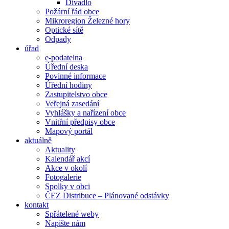
Divadlo
Požární řád obce
Mikroregion Železné hory
Optické sítě
Odpady
úřad
e-podatelna
Úřední deska
Povinné informace
Úřední hodiny
Zastupitelstvo obce
Veřejná zasedání
Vyhlášky a nařízení obce
Vnitřní předpisy obce
Mapový portál
aktuálně
Aktuality
Kalendář akcí
Akce v okolí
Fotogalerie
Spolky v obci
ČEZ Distribuce – Plánované odstávky
kontakt
Spřátelené weby
Napište nám