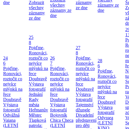
dne
Zobrazit
záznamy
Š
všechny
záznamy ze
všechny
ze dne
Z
záznamy ze
dne
záznamy
v
dne
ze dne
z
d
2
1
25
P
8
R
Pojďme,
27
ro
Ronováci,
8
ne
24
roztočit co
26
Pojďme,
28
m
6
nejvíce
7
Ronováci,
6
ř
Pojďme,
mlýnků na
Pojďme,
roztočit co
Pojďme,
N
Ronováci,
řece
Ronováci,
nejvíce
Ronováci,
tu
roztočit co
Doubravě
roztočit co
mlýnků na
roztočit co
S
nejvíce
Výstava
nejvíce
řece
nejvíce
P
mlýnků na
fotografií
mlýnků na
Doubravě
mlýnků na
ra
řece
Jednání
řece
Výstava
řece
V
Doubravě
Rady
Doubravě
fotografií
Doubravě
D
Výstava
města
Výstava
Tajemství
Výstava
sp
fotografií
Heřmanův
fotografií
džungle
fotografií
zd
Odvážná
Městec
Bojovník
Divadelní
Odyssea
V
Vaiana
Tlapková
Chica Checa
představení
(LETNÍ
S
(LETNÍ
patrola:
(LETNÍ
pro děti
KINO
j