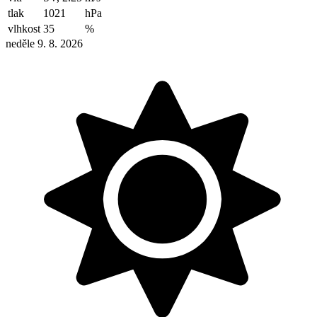
tlak
1021
hPa
vlhkost
35
%
neděle 9. 8. 2026