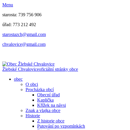
Menu
starosta: 739 756 906
úřad: 773 212 492
​​​​starostazch@gmail.com
​​​​chvalovice@gmail.com
Žlebské Chvalovice
oficiální stránky obce
obec
O obci
Procházka obcí
Obecní úřad
Kaplička
Křížek na návsi
Znak a vlajka obce
Historie
Z historie obce
Putování po vzpomínkách