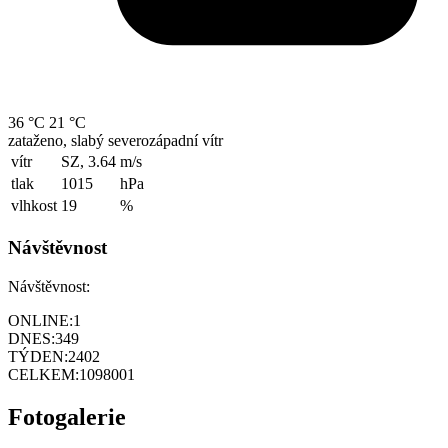
36 °C
21 °C
zataženo, slabý severozápadní vítr
vítr
SZ, 3.64
m/s
tlak
1015
hPa
vlhkost
19
%
Návštěvnost
Návštěvnost:
ONLINE:
1
DNES:
349
TÝDEN:
2402
CELKEM:
1098001
Fotogalerie