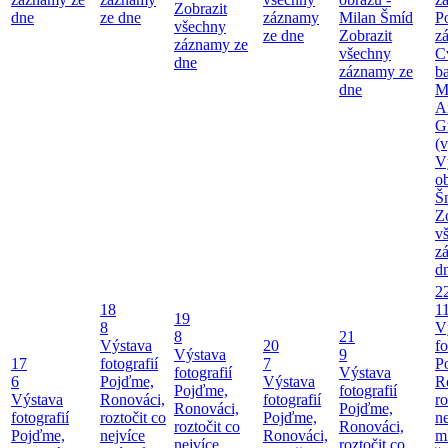
Zobrazit
dne
ze dne
záznamy
Milan Šmíd
P
všechny
ze dne
Zobrazit
z
záznamy ze
všechny
C
dne
záznamy ze
b
dne
M
A
G
(v
V
o
Š
Z
v
z
d
2
18
1
19
8
V
8
21
Výstava
20
fo
Výstava
9
17
fotografií
7
P
fotografií
Výstava
6
Pojďme,
Výstava
R
Pojďme,
fotografií
Výstava
Ronováci,
fotografií
ro
Ronováci,
Pojďme,
fotografií
roztočit co
Pojďme,
ne
roztočit co
Ronováci,
Pojďme,
nejvíce
Ronováci,
m
nejvíce
roztočit co