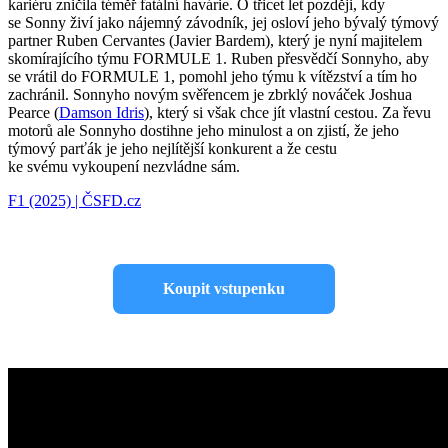
kariéru zničila téměř fatální havárie. O třicet let později, kdy
se Sonny živí jako nájemný závodník, jej osloví jeho bývalý týmový
partner Ruben Cervantes (Javier Bardem), který je nyní majitelem
skomírajícího týmu FORMULE 1. Ruben přesvědčí Sonnyho, aby
se vrátil do FORMULE 1, pomohl jeho týmu k vítězství a tím ho
zachránil. Sonnyho novým svěřencem je zbrklý nováček Joshua
Pearce (
Damson Idris
), který si však chce jít vlastní cestou. Za řevu
motorů ale Sonnyho dostihne jeho minulost a on zjistí, že jeho
týmový parťák je jeho nejlítější konkurent a že cestu
ke svému vykoupení nezvládne sám.
F1 (2025) | ČSFD.cz
Koupit vstupenku