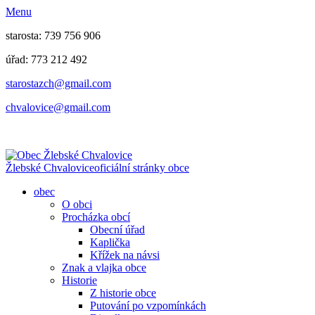
Menu
starosta: 739 756 906
úřad: 773 212 492
​​​​starostazch@gmail.com
​​​​chvalovice@gmail.com
Žlebské Chvalovice
oficiální stránky obce
obec
O obci
Procházka obcí
Obecní úřad
Kaplička
Křížek na návsi
Znak a vlajka obce
Historie
Z historie obce
Putování po vzpomínkách