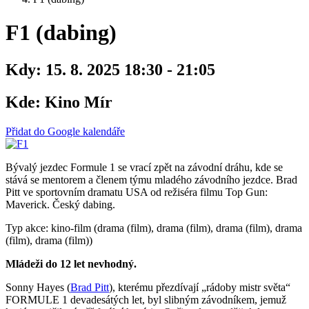
F1 (dabing)
Kdy:
15. 8. 2025 18:30 - 21:05
Kde:
Kino Mír
Přidat do Google kalendáře
Bývalý jezdec Formule 1 se vrací zpět na závodní dráhu, kde se
stává se mentorem a členem týmu mladého závodního jezdce. Brad
Pitt ve sportovním dramatu USA od režiséra filmu Top Gun:
Maverick. Český dabing.
Typ akce: kino-film (drama (film), drama (film), drama (film), drama
(film), drama (film))
Mládeži do 12 let nevhodný.
Sonny Hayes (
Brad Pitt
), kterému přezdívají „rádoby mistr světa“
FORMULE 1 devadesátých let, byl slibným závodníkem, jemuž