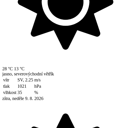
28 °C
13 °C
jasno, severovýchodní větřík
vítr
SV, 2.25
m/s
tlak
1021
hPa
vlhkost
35
%
zítra, neděle 9. 8. 2026