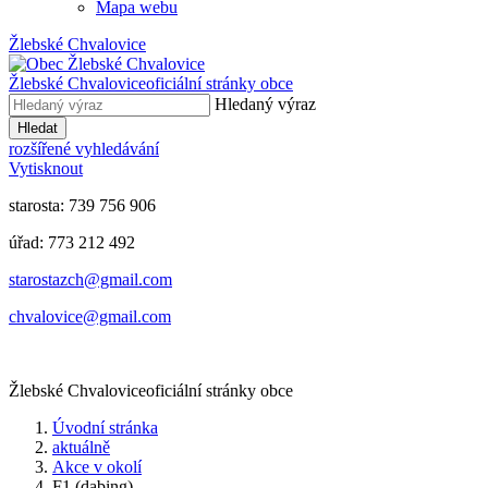
Mapa webu
Žlebské Chvalovice
Žlebské Chvalovice
oficiální stránky obce
Hledaný výraz
Hledat
rozšířené vyhledávání
Vytisknout
starosta: 739 756 906
úřad: 773 212 492
​​​​starostazch@gmail.com
​​​​chvalovice@gmail.com
Žlebské Chvalovice
oficiální stránky obce
Úvodní stránka
aktuálně
Akce v okolí
F1 (dabing)