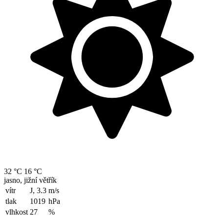
32 °C
16 °C
jasno, jižní větřík
vítr
J, 3.3
m/s
tlak
1019
hPa
vlhkost
27
%