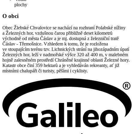
plochy
O obci
Obec Žlebské Chvalovice se nachází na rozhraní Polabské nížiny
a Železných hor, vzdušnou čarou přibližně deset kilometrů
východně od města Čáslav a je mj. dostupná z železniční tratě
Čáslav - Třemošnice. Vzhledem k tomu, že je rozložena
ve stoupajícím terénu tzv. Lichnických strání na jihozápadním úpatí
Železných hor, leží v nadmořské výšce 320 až 400 m, v malebném
hojně zalesněném prostředí Chráněné krajinné oblasti Železné hory.
Katastr obce činí 359 hektarů a je vyhledáván rekreanty, ať již
místními chalupáři či turisty, pěšími i cyklisty.