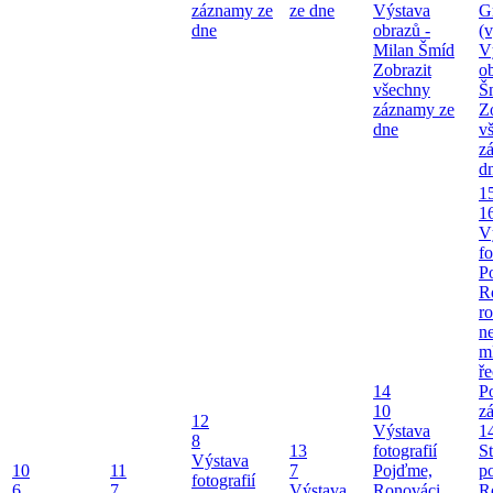
záznamy ze
ze dne
Výstava
G
dne
obrazů -
(v
Milan Šmíd
V
Zobrazit
o
všechny
Š
záznamy ze
Z
dne
v
z
d
1
1
V
fo
P
R
ro
ne
m
ř
14
P
10
z
12
Výstava
1
8
13
fotografií
S
Výstava
10
11
7
Pojďme,
p
fotografií
6
7
Výstava
Ronováci,
R