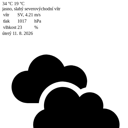
34 °C
19 °C
jasno, slabý severovýchodní vítr
vítr
SV, 4.21
m/s
tlak
1017
hPa
vlhkost
23
%
úterý 11. 8. 2026