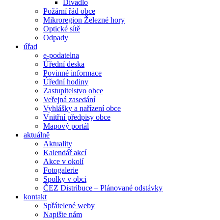
Divadlo
Požární řád obce
Mikroregion Železné hory
Optické sítě
Odpady
úřad
e-podatelna
Úřední deska
Povinné informace
Úřední hodiny
Zastupitelstvo obce
Veřejná zasedání
Vyhlášky a nařízení obce
Vnitřní předpisy obce
Mapový portál
aktuálně
Aktuality
Kalendář akcí
Akce v okolí
Fotogalerie
Spolky v obci
ČEZ Distribuce – Plánované odstávky
kontakt
Spřátelené weby
Napište nám