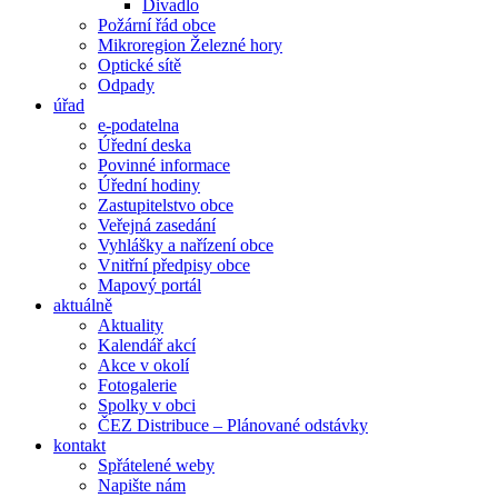
Divadlo
Požární řád obce
Mikroregion Železné hory
Optické sítě
Odpady
úřad
e-podatelna
Úřední deska
Povinné informace
Úřední hodiny
Zastupitelstvo obce
Veřejná zasedání
Vyhlášky a nařízení obce
Vnitřní předpisy obce
Mapový portál
aktuálně
Aktuality
Kalendář akcí
Akce v okolí
Fotogalerie
Spolky v obci
ČEZ Distribuce – Plánované odstávky
kontakt
Spřátelené weby
Napište nám