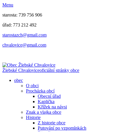
Menu
starosta: 739 756 906
úřad: 773 212 492
​​​​starostazch@gmail.com
​​​​chvalovice@gmail.com
Žlebské Chvalovice
oficiální stránky obce
obec
O obci
Procházka obcí
Obecní úřad
Kaplička
Křížek na návsi
Znak a vlajka obce
Historie
Z historie obce
Putování po vzpomínkách