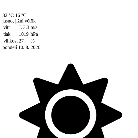
32 °C
16 °C
jasno, jižní větřík
vítr
J, 3.3
m/s
tlak
1019
hPa
vlhkost
27
%
pondělí 10. 8. 2026