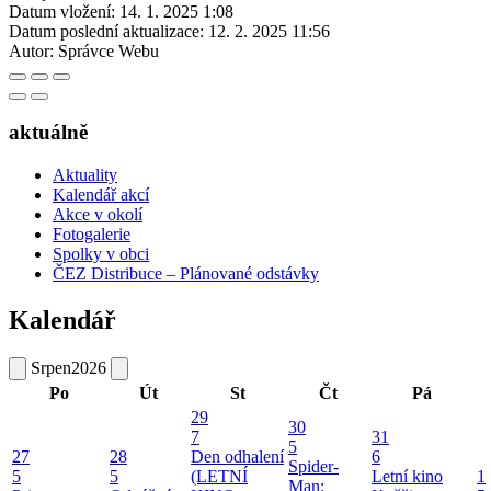
Datum vložení:
14. 1. 2025 1:08
Datum poslední aktualizace:
12. 2. 2025 11:56
Autor:
Správce Webu
aktuálně
Aktuality
Kalendář akcí
Akce v okolí
Fotogalerie
Spolky v obci
ČEZ Distribuce – Plánované odstávky
Kalendář
Srpen
2026
Po
Út
St
Čt
Pá
29
30
7
31
5
27
28
Den odhalení
6
Spider-
5
5
(LETNÍ
Letní kino
1
Man: