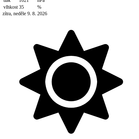
tlak
1021
hPa
vlhkost
35
%
zítra, neděle 9. 8. 2026