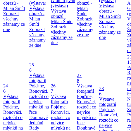
Gramin jivan
(výstava)
obrazů -
(výstava)
obrazů -
A
(výstava)
Výstava
Milan Šmíd
Výstava
Milan
G
Výstava
obrazů -
Zobrazit
obrazů -
Šmíd
(v
obrazů -
Milan Šmíd
všechny
Milan
Zobrazit
V
Milan Šmíd
Zobrazit
záznamy ze
Šmíd
všechny
o
Zobrazit
všechny
dne
Zobrazit
záznamy
Š
všechny
záznamy ze
všechny
ze dne
Z
záznamy ze
dne
záznamy
v
dne
ze dne
z
d
2
1
25
P
8
R
Výstava
27
ro
fotografií
8
ne
24
Pojďme,
26
Výstava
28
m
6
Ronováci,
7
fotografií
6
ř
Výstava
roztočit co
Výstava
Pojďme,
Výstava
N
fotografií
nejvíce
fotografií
Ronováci,
fotografií
tu
Pojďme,
mlýnků na
Pojďme,
roztočit co
Pojďme,
S
Ronováci,
řece
Ronováci,
nejvíce
Ronováci,
P
roztočit co
Doubravě
roztočit co
mlýnků na
roztočit co
ra
nejvíce
Jednání
nejvíce
řece
nejvíce
V
mlýnků na
Rady
mlýnků na
Doubravě
mlýnků na
D