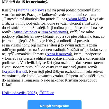
Mládeži do 15 let nevhodný.
Kristýna (
Martina Babišová
) má na první pohled poklidný život
v malém městě. Pracuje v knihovně, vede komunitní centrum
„Ostrov“ a má dlouholetého přítele Filipa (
Adam Mišík
). Když ale
zjistí, že ji Filip podvádí, rozhodne se vztah ukončit a vzít život
do vlastních rukou. S nadějí, že ji rodina podpoří, se obrací na své
rodiče (
Milan Šteindler
a
Jitka Sedláčková
), kteří jí ale místo
podpory přinášejí jen nevyžádané rady a své přesvědčení o tom, co
je pro ni nejlepší. Ačkoliv je Kristýna odhodlaná postavit
se na vlastní nohy, její máma s tátou jí to svými radami a zcela
odlišným pohledem na život neusnadňují. Naštěstí má po boku svou
nejlepší kamarádku Tamaru (
Anita Krausová
), která ji podporuje
v tom, aby se přestala ohlížet na očekávání ostatních a konečně žila
podle sebe. Ve chvíli, kdy se Kristýna rozhodne dát svému starému
životu sbohem, vstoupí ji do cesty charismatický grafik Tomáš
(
Kryštof Bartoš
). Nyní stojí před těžkým rozhodnutím, zda setrvat
ve známém, ale komplikovaném vztahu s Filipem, nebo udělat krok
do neznáma s Tomášem. Najde nakonec Kristýna opravdovou
lásku?
Holka od vedle (2025) | ČSFD.cz
Koupit vstupenku