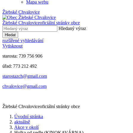
Mapa webu
Žlebské Chvalovice
Žlebské Chvalovice
oficiální stránky obce
Hledaný výraz
Hledat
rozšířené vyhledávání
Vytisknout
starosta: 739 756 906
úřad: 773 212 492
​​​​starostazch@gmail.com
​​​​chvalovice@gmail.com
Žlebské Chvalovice
oficiální stránky obce
Úvodní stránka
aktuálně
Akce v okolí
Holka od vedle (KINOKAVÁRNA)