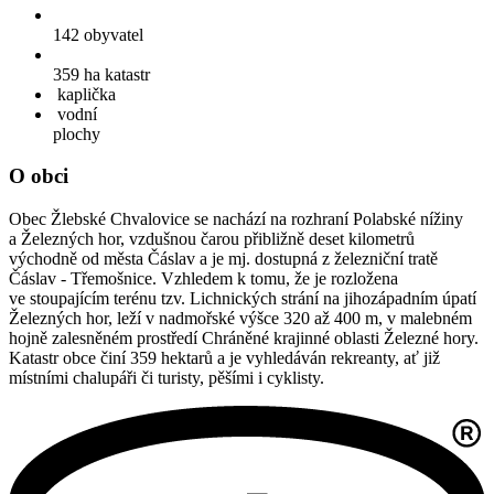
142
obyvatel
359 ha
katastr
kaplička
vodní
plochy
O obci
Obec Žlebské Chvalovice se nachází na rozhraní Polabské nížiny
a Železných hor, vzdušnou čarou přibližně deset kilometrů
východně od města Čáslav a je mj. dostupná z železniční tratě
Čáslav - Třemošnice. Vzhledem k tomu, že je rozložena
ve stoupajícím terénu tzv. Lichnických strání na jihozápadním úpatí
Železných hor, leží v nadmořské výšce 320 až 400 m, v malebném
hojně zalesněném prostředí Chráněné krajinné oblasti Železné hory.
Katastr obce činí 359 hektarů a je vyhledáván rekreanty, ať již
místními chalupáři či turisty, pěšími i cyklisty.