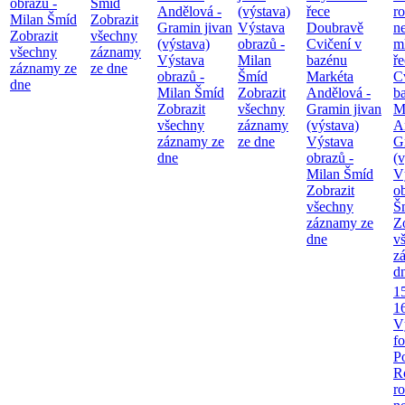
obrazů -
Šmíd
Andělová -
(výstava)
řece
ro
Milan Šmíd
Zobrazit
Gramin jivan
Výstava
Doubravě
ne
Zobrazit
všechny
(výstava)
obrazů -
Cvičení v
m
všechny
záznamy
Výstava
Milan
bazénu
ř
záznamy ze
ze dne
obrazů -
Šmíd
Markéta
C
dne
Milan Šmíd
Zobrazit
Andělová -
b
Zobrazit
všechny
Gramin jivan
M
všechny
záznamy
(výstava)
A
záznamy ze
ze dne
Výstava
G
dne
obrazů -
(v
Milan Šmíd
V
Zobrazit
o
všechny
Š
záznamy ze
Z
dne
v
z
d
1
1
V
fo
P
R
ro