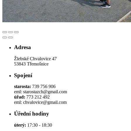
Adresa
Žlebské Chvalovice 47
53843 Třemošnice
Spojení
starosta:
739 756 906
eml: starostazch@gmail.com
úřad:
773 212 492
eml: chvalovice@gmail.com
Úřední hodiny
úterý:
17:30 - 18:30