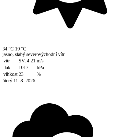
34 °C
19 °C
jasno, slabý severovýchodní vítr
vítr
SV, 4.21
m/s
tlak
1017
hPa
vlhkost
23
%
úterý 11. 8. 2026