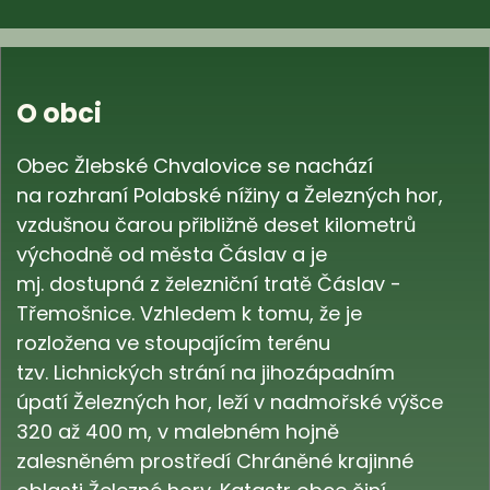
O obci
Obec Žlebské Chvalovice se nachází
na rozhraní Polabské nížiny a Železných hor,
vzdušnou čarou přibližně deset kilometrů
východně od města Čáslav a je
mj. dostupná z železniční tratě Čáslav -
Třemošnice. Vzhledem k tomu, že je
rozložena ve stoupajícím terénu
tzv. Lichnických strání na jihozápadním
úpatí Železných hor, leží v nadmořské výšce
320 až 400 m, v malebném hojně
zalesněném prostředí Chráněné krajinné