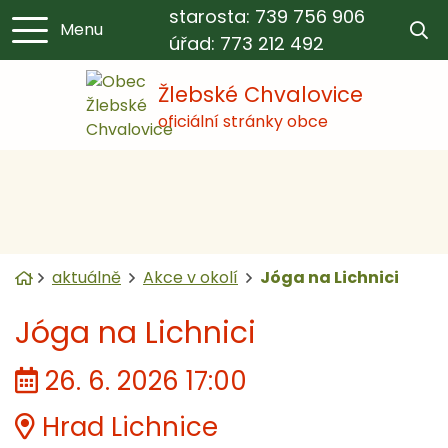
starosta: 739 756 906
​​​​sta
​​​​chv
Menu
úřad: 773 212 492
Žlebské Chvalovice
oficiální stránky obce
Úvodní stránka
aktuálně
Akce v okolí
Jóga na Lichnici
Jóga na Lichnici
Kdy:
26. 6. 2026 17:00
Kde:
Hrad Lichnice