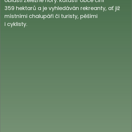
oblasti Železné hory. Katastr obce činí
359 hektarů a je vyhledáván rekreanty, ať již
místními chalupáři či turisty, pěšími
i cyklisty.