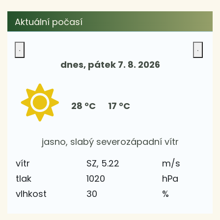
Aktuální počasí
dnes, pátek 7. 8. 2026
28 °C
17 °C
jasno, slabý severozápadní vítr
vítr
SZ, 5.22
m/s
tlak
1020
hPa
vlhkost
30
%