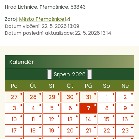
Hrad Lichnice, Třemošnice, 53843
Zdroj:
Město Třemošnice
Datum vložení:
22. 5. 2026 13:09
Datum poslední aktualizace:
22. 5. 2026 13:14
Kalendář
Srpen
2026
Po
Út
St
Čt
Pá
So
Ne
27
28
29
30
31
1
2
3
4
5
6
7
8
9
10
11
12
13
14
15
16
17
18
19
20
21
22
23