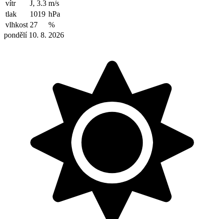
vítr
J, 3.3
m/s
tlak
1019
hPa
vlhkost
27
%
pondělí 10. 8. 2026