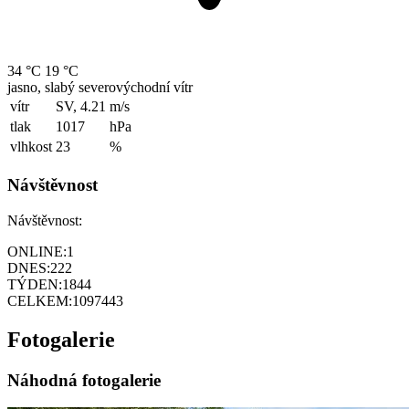
34 °C
19 °C
jasno, slabý severovýchodní vítr
vítr
SV, 4.21
m/s
tlak
1017
hPa
vlhkost
23
%
Návštěvnost
Návštěvnost:
ONLINE:
1
DNES:
222
TÝDEN:
1844
CELKEM:
1097443
Fotogalerie
Náhodná fotogalerie