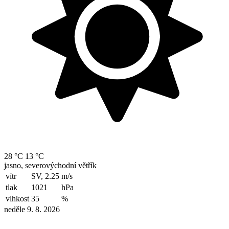
28 °C
13 °C
jasno, severovýchodní větřík
vítr
SV, 2.25
m/s
tlak
1021
hPa
vlhkost
35
%
neděle 9. 8. 2026