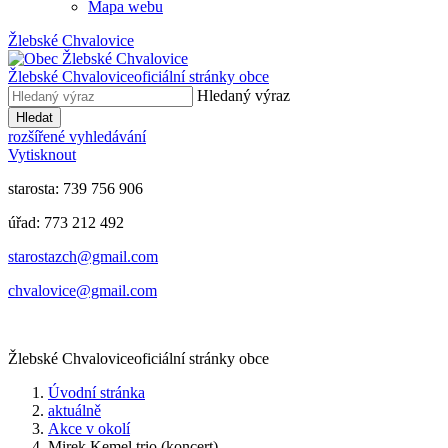
Mapa webu
Žlebské Chvalovice
Žlebské Chvalovice
oficiální stránky obce
Hledaný výraz
Hledat
rozšířené vyhledávání
Vytisknout
starosta: 739 756 906
úřad: 773 212 492
​​​​starostazch@gmail.com
​​​​chvalovice@gmail.com
Žlebské Chvalovice
oficiální stránky obce
Úvodní stránka
aktuálně
Akce v okolí
Mirek Kemel trio (koncert)