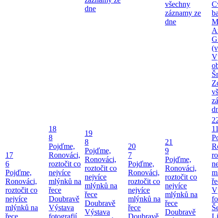
všechny
C
dne
záznamy ze
b
dne
M
A
G
(v
V
o
Š
Z
v
z
d
2
18
1
19
8
P
8
21
Pojďme,
20
R
Pojďme,
9
17
Ronováci,
7
ro
Ronováci,
Pojďme,
6
roztočit co
Pojďme,
ne
roztočit co
Ronováci,
Pojďme,
nejvíce
Ronováci,
m
nejvíce
roztočit co
Ronováci,
mlýnků na
roztočit co
ř
mlýnků na
nejvíce
roztočit co
řece
nejvíce
V
řece
mlýnků na
nejvíce
Doubravě
mlýnků na
fo
Doubravě
řece
mlýnků na
Výstava
řece
Še
Výstava
Doubravě
řece
fotografií
Doubravě
Li