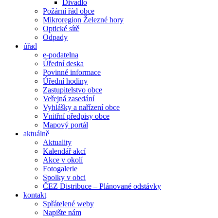
Divadlo
Požární řád obce
Mikroregion Železné hory
Optické sítě
Odpady
úřad
e-podatelna
Úřední deska
Povinné informace
Úřední hodiny
Zastupitelstvo obce
Veřejná zasedání
Vyhlášky a nařízení obce
Vnitřní předpisy obce
Mapový portál
aktuálně
Aktuality
Kalendář akcí
Akce v okolí
Fotogalerie
Spolky v obci
ČEZ Distribuce – Plánované odstávky
kontakt
Spřátelené weby
Napište nám