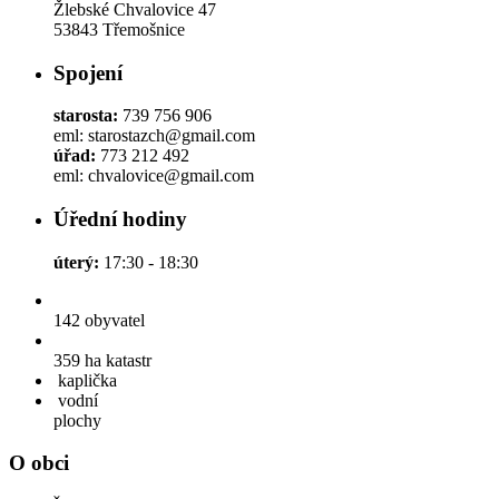
Žlebské Chvalovice 47
53843 Třemošnice
Spojení
starosta:
739 756 906
eml: starostazch@gmail.com
úřad:
773 212 492
eml: chvalovice@gmail.com
Úřední hodiny
úterý:
17:30 - 18:30
142
obyvatel
359 ha
katastr
kaplička
vodní
plochy
O obci