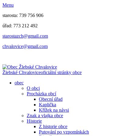
Menu
starosta: 739 756 906
úřad: 773 212 492
​​​​starostazch@gmail.com
​​​​chvalovice@gmail.com
Žlebské Chvalovice
oficiální stránky obce
obec
O obci
Procházka obcí
Obecní úřad
Kaplička
Křížek na návsi
Znak a vlajka obce
Historie
Z historie obce
Putování po vzpomínkách