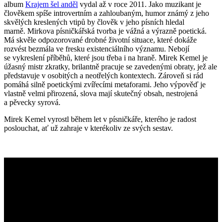
album
Krajem šel anděl
vydal až v roce 2011. Jako muzikant je
člověkem spíše introvertním a zahloubaným, humor známý z jeho
skvělých kreslených vtipů by člověk v jeho písních hledal
marně. Mirkova písničkářská tvorba je vážná a výrazně poetická.
Má skvěle odpozorované drobné životní situace, které dokáže
rozvést bezmála ve fresku existenciálního významu. Nebojí
se vykreslení příběhů, které jsou třeba i na hraně. Mirek Kemel je
úžasný mistr zkratky, brilantně pracuje se zavedenými obraty, jež ale
představuje v osobitých a neotřelých kontextech. Zároveň si rád
pomáhá silně poetickými zvířecími metaforami. Jeho výpověď je
vlastně velmi přirozená, slova mají skutečný obsah, nestrojená
a pěvecky syrová.
Mirek Kemel vyrostl během let v písničkáře, kterého je radost
poslouchat, ať už zahraje v kterékoliv ze svých sestav.