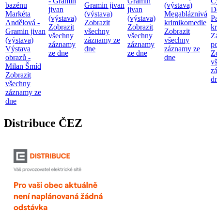
- Gramin
Gramin
C
bazénu
Gramin jivan
(výstava)
jivan
jivan
D
Markéta
(výstava)
Megabláznivá
(výstava)
(výstava)
P
Andělová -
Zobrazit
krimikomedie
Zobrazit
Zobrazit
kr
Gramin jivan
všechny
Zobrazit
všechny
všechny
Z
(výstava)
záznamy ze
všechny
záznamy
záznamy
p
Výstava
dne
záznamy ze
ze dne
ze dne
Z
obrazů -
dne
v
Milan Šmíd
z
Zobrazit
d
všechny
záznamy ze
dne
Distribuce ČEZ