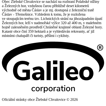
Obec Žlebské Chvalovice se nachází na rozhraní Polabské nížiny
a Železných hor, vzdušnou čarou přibližně deset kilometrů
východně od města Čáslav a je mj. dostupná z železniční tratě
Čáslav - Třemošnice. Vzhledem k tomu, že je rozložena
ve stoupajícím terénu tzv. Lichnických strání na jihozápadním úpatí
Železných hor, leží v nadmořské výšce 320 až 400 m, v malebném
hojně zalesněném prostředí Chráněné krajinné oblasti Železné hory.
Katastr obce činí 359 hektarů a je vyhledáván rekreanty, ať již
místními chalupáři či turisty, pěšími i cyklisty.
Oficiální stránky obce Žlebské Chvalovice © 2026