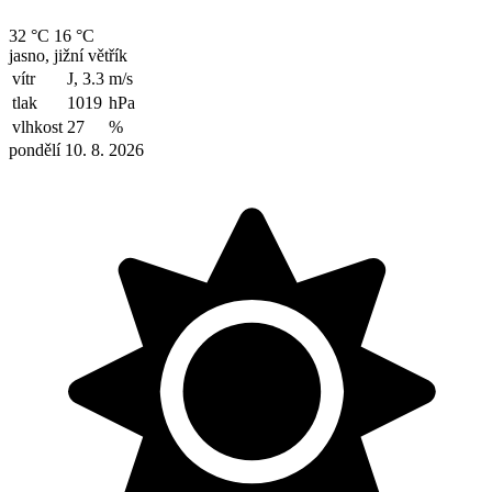
32 °C
16 °C
jasno, jižní větřík
vítr
J, 3.3
m/s
tlak
1019
hPa
vlhkost
27
%
pondělí 10. 8. 2026