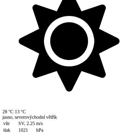
28 °C
13 °C
jasno, severovýchodní větřík
vítr
SV, 2.25
m/s
tlak
1021
hPa