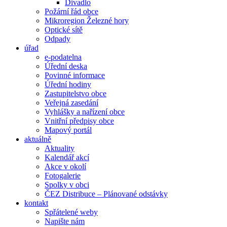
Divadlo
Požární řád obce
Mikroregion Železné hory
Optické sítě
Odpady
úřad
e-podatelna
Úřední deska
Povinné informace
Úřední hodiny
Zastupitelstvo obce
Veřejná zasedání
Vyhlášky a nařízení obce
Vnitřní předpisy obce
Mapový portál
aktuálně
Aktuality
Kalendář akcí
Akce v okolí
Fotogalerie
Spolky v obci
ČEZ Distribuce – Plánované odstávky
kontakt
Spřátelené weby
Napište nám