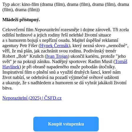
Typ akce: kino-film (drama (film), drama (film), drama (film), drama
(film), drama (film))
Mládeži přístupný.
Celovečerní film
Neporazitelní
rozesměje i dojme zároveň. Tři zcela
odlišní hrdinové a jejich rodiny řeší nelehké životní situace
a s humorem bojují s nepřízní osudu. Majitel úspěšné reklamní
agentury Petr Fišer (
Hynek Čermák
), který nezná slovo „nemožné“,
věří, že má plán, jak zachránit svou rodinu. Podivínský trenér
Robert „Bob“ Krulich (
Ivan Trojan
) ukončil kariéru, protože "jeho
svět" je na pokraji zániku. Nadějný sportovec Radim Musil (
Tomáš
Havlínek
) je při obraně napadeného muže pobodán útočníky.
Inspirativní film o plnění snů a využití druhých šancí, které nám
život nabízí, se odehrává na pozadí výjimečné světové události
a ukazuje, že s nadhledem a humorem se dá vyhrát jakákoli životní
bitva.
Neporazitelní (2025) | ČSFD.cz
Koupit vstupenku