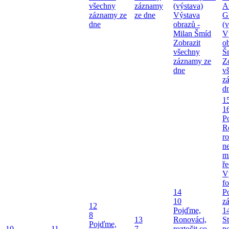
všechny
záznamy
(výstava)
A
záznamy ze
ze dne
Výstava
G
dne
obrazů -
(v
Milan Šmíd
V
Zobrazit
o
všechny
Š
záznamy ze
Z
dne
v
z
d
1
1
P
R
ro
ne
m
ř
V
fo
14
P
10
z
12
Pojďme,
1
8
13
Ronováci,
S
Pojďme,
10
11
7
roztočit co
p