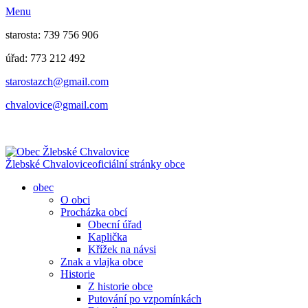
Menu
starosta: 739 756 906
úřad: 773 212 492
​​​​starostazch@gmail.com
​​​​chvalovice@gmail.com
Žlebské Chvalovice
oficiální stránky obce
obec
O obci
Procházka obcí
Obecní úřad
Kaplička
Křížek na návsi
Znak a vlajka obce
Historie
Z historie obce
Putování po vzpomínkách