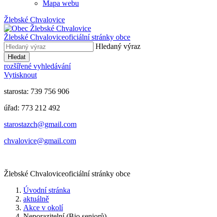
Mapa webu
Žlebské Chvalovice
Žlebské Chvalovice
oficiální stránky obce
Hledaný výraz
Hledat
rozšířené vyhledávání
Vytisknout
starosta: 739 756 906
úřad: 773 212 492
​​​​starostazch@gmail.com
​​​​chvalovice@gmail.com
Žlebské Chvalovice
oficiální stránky obce
Úvodní stránka
aktuálně
Akce v okolí
Neporazitelní (Bio seniorů)