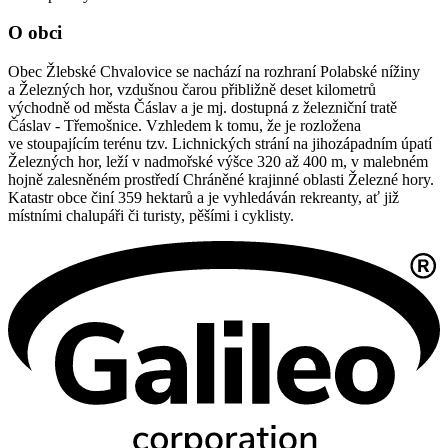
O obci
Obec Žlebské Chvalovice se nachází na rozhraní Polabské nížiny
a Železných hor, vzdušnou čarou přibližně deset kilometrů
východně od města Čáslav a je mj. dostupná z železniční tratě
Čáslav - Třemošnice. Vzhledem k tomu, že je rozložena
ve stoupajícím terénu tzv. Lichnických strání na jihozápadním úpatí
Železných hor, leží v nadmořské výšce 320 až 400 m, v malebném
hojně zalesněném prostředí Chráněné krajinné oblasti Železné hory.
Katastr obce činí 359 hektarů a je vyhledáván rekreanty, ať již
místními chalupáři či turisty, pěšími i cyklisty.