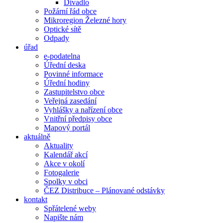
Divadlo
Požární řád obce
Mikroregion Železné hory
Optické sítě
Odpady
úřad
e-podatelna
Úřední deska
Povinné informace
Úřední hodiny
Zastupitelstvo obce
Veřejná zasedání
Vyhlášky a nařízení obce
Vnitřní předpisy obce
Mapový portál
aktuálně
Aktuality
Kalendář akcí
Akce v okolí
Fotogalerie
Spolky v obci
ČEZ Distribuce – Plánované odstávky
kontakt
Spřátelené weby
Napište nám