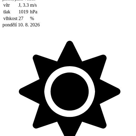
vítr
J, 3.3
m/s
tlak
1019
hPa
vlhkost
27
%
pondělí 10. 8. 2026