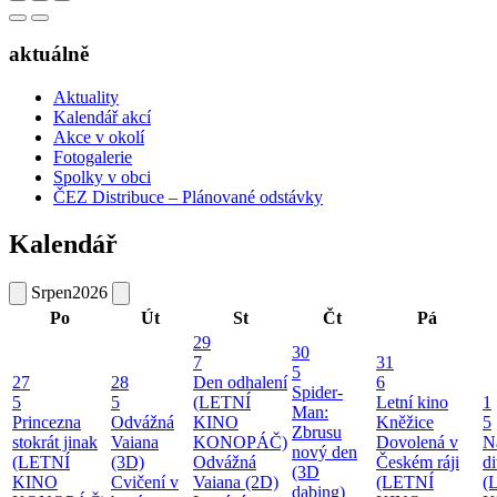
aktuálně
Aktuality
Kalendář akcí
Akce v okolí
Fotogalerie
Spolky v obci
ČEZ Distribuce – Plánované odstávky
Kalendář
Srpen
2026
Po
Út
St
Čt
Pá
29
30
7
31
5
27
28
Den odhalení
6
Spider-
5
5
(LETNÍ
Letní kino
1
Man:
Princezna
Odvážná
KINO
Kněžice
5
Zbrusu
stokrát jinak
Vaiana
KONOPÁČ)
Dovolená v
N
nový den
(LETNÍ
(3D)
Odvážná
Českém ráji
d
(3D
KINO
Cvičení v
Vaiana (2D)
(LETNÍ
(
dabing)