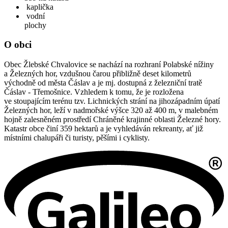
kaplička
vodní
plochy
O obci
Obec Žlebské Chvalovice se nachází na rozhraní Polabské nížiny
a Železných hor, vzdušnou čarou přibližně deset kilometrů
východně od města Čáslav a je mj. dostupná z železniční tratě
Čáslav - Třemošnice. Vzhledem k tomu, že je rozložena
ve stoupajícím terénu tzv. Lichnických strání na jihozápadním úpatí
Železných hor, leží v nadmořské výšce 320 až 400 m, v malebném
hojně zalesněném prostředí Chráněné krajinné oblasti Železné hory.
Katastr obce činí 359 hektarů a je vyhledáván rekreanty, ať již
místními chalupáři či turisty, pěšími i cyklisty.