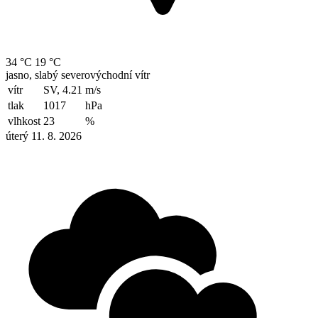
34 °C
19 °C
jasno, slabý severovýchodní vítr
vítr
SV, 4.21
m/s
tlak
1017
hPa
vlhkost
23
%
úterý 11. 8. 2026