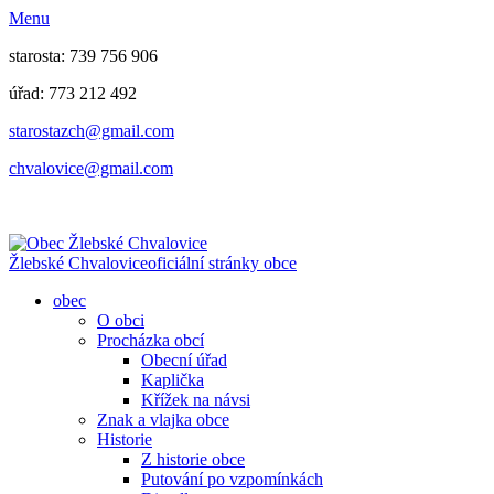
Menu
starosta: 739 756 906
úřad: 773 212 492
​​​​starostazch@gmail.com
​​​​chvalovice@gmail.com
Žlebské Chvalovice
oficiální stránky obce
obec
O obci
Procházka obcí
Obecní úřad
Kaplička
Křížek na návsi
Znak a vlajka obce
Historie
Z historie obce
Putování po vzpomínkách