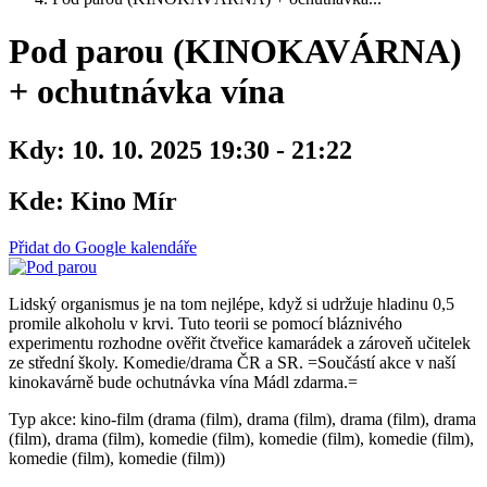
Pod parou (KINOKAVÁRNA)
+ ochutnávka vína
Kdy:
10. 10. 2025 19:30 - 21:22
Kde:
Kino Mír
Přidat do Google kalendáře
Lidský organismus je na tom nejlépe, když si udržuje hladinu 0,5
promile alkoholu v krvi. Tuto teorii se pomocí bláznivého
experimentu rozhodne ověřit čtveřice kamarádek a zároveň učitelek
ze střední školy. Komedie/drama ČR a SR. =Součástí akce v naší
kinokavárně bude ochutnávka vína Mádl zdarma.=
Typ akce: kino-film (drama (film), drama (film), drama (film), drama
(film), drama (film), komedie (film), komedie (film), komedie (film),
komedie (film), komedie (film))