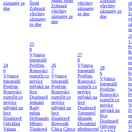
Milan Šmíd
Zobrazit
záznamy ze
Šmíd
všechny
o
Zobrazit
všechny
dne
Zobrazit
záznamy
Š
všechny
záznamy ze
všechny
ze dne
Z
záznamy ze
dne
záznamy
v
dne
ze dne
z
d
2
1
25
P
8
R
Výstava
27
ro
fotografií
8
ne
24
Pojďme,
26
Výstava
28
m
6
Ronováci,
7
fotografií
6
ř
Výstava
roztočit co
Výstava
Pojďme,
Výstava
N
fotografií
nejvíce
fotografií
Ronováci,
fotografií
tu
Pojďme,
mlýnků na
Pojďme,
roztočit co
Pojďme,
S
Ronováci,
řece
Ronováci,
nejvíce
Ronováci,
P
roztočit co
Doubravě
roztočit co
mlýnků na
roztočit co
ra
nejvíce
Jednání
nejvíce
řece
nejvíce
V
mlýnků na
Rady
mlýnků na
Doubravě
mlýnků na
D
řece
města
řece
Tajemství
řece
sp
Doubravě
Heřmanův
Doubravě
džungle
Doubravě
zd
Odvážná
Městec
Bojovník
Divadelní
Odyssea
V
Vaiana
Tlapková
Chica Checa
představení
(LETNÍ
S