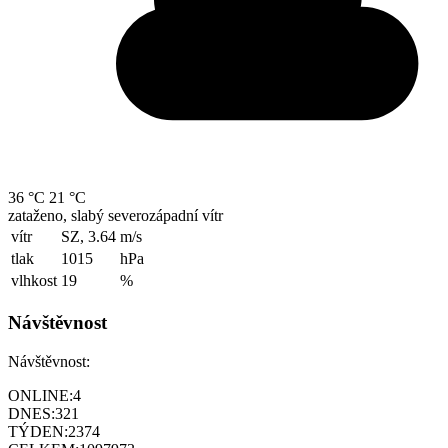
36 °C
21 °C
zataženo, slabý severozápadní vítr
vítr
SZ, 3.64
m/s
tlak
1015
hPa
vlhkost
19
%
Návštěvnost
Návštěvnost:
ONLINE:
4
DNES:
321
TÝDEN:
2374