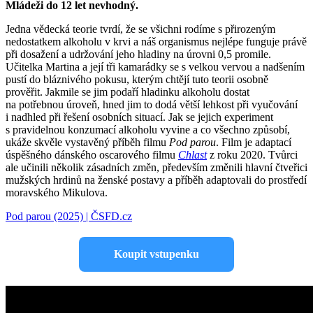
Mládeži do 12 let nevhodný.
Jedna vědecká teorie tvrdí, že se všichni rodíme s přirozeným
nedostatkem alkoholu v krvi a náš organismus nejlépe funguje právě
při dosažení a udržování jeho hladiny na úrovni 0,5 promile.
Učitelka Martina a její tři kamarádky se s velkou vervou a nadšením
pustí do bláznivého pokusu, kterým chtějí tuto teorii osobně
prověřit. Jakmile se jim podaří hladinku alkoholu dostat
na potřebnou úroveň, hned jim to dodá větší lehkost při vyučování
i nadhled při řešení osobních situací. Jak se jejich experiment
s pravidelnou konzumací alkoholu vyvine a co všechno způsobí,
ukáže skvěle vystavěný příběh filmu
Pod parou
. Film je adaptací
úspěšného dánského oscarového filmu
Chlast
z roku 2020. Tvůrci
ale učinili několik zásadních změn, především změnili hlavní čtveřici
mužských hrdinů na ženské postavy a příběh adaptovali do prostředí
moravského Mikulova.
Pod parou (2025) | ČSFD.cz
Koupit vstupenku