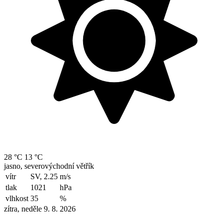
28 °C
13 °C
jasno, severovýchodní větřík
vítr
SV, 2.25
m/s
tlak
1021
hPa
vlhkost
35
%
zítra, neděle 9. 8. 2026