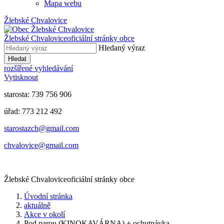
Mapa webu
Žlebské Chvalovice
Žlebské Chvalovice
oficiální stránky obce
Hledaný výraz
Hledat
rozšířené vyhledávání
Vytisknout
starosta: 739 756 906
úřad: 773 212 492
​​​​starostazch@gmail.com
​​​​chvalovice@gmail.com
Žlebské Chvalovice
oficiální stránky obce
Úvodní stránka
aktuálně
Akce v okolí
Pod parou (KINOKAVÁRNA) + ochutnávka...