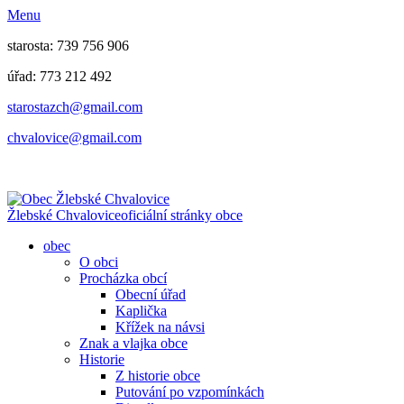
Menu
starosta: 739 756 906
úřad: 773 212 492
​​​​starostazch@gmail.com
​​​​chvalovice@gmail.com
Žlebské Chvalovice
oficiální stránky obce
obec
O obci
Procházka obcí
Obecní úřad
Kaplička
Křížek na návsi
Znak a vlajka obce
Historie
Z historie obce
Putování po vzpomínkách