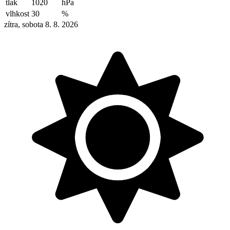
tlak
1020
hPa
vlhkost
30
%
zítra, sobota 8. 8. 2026