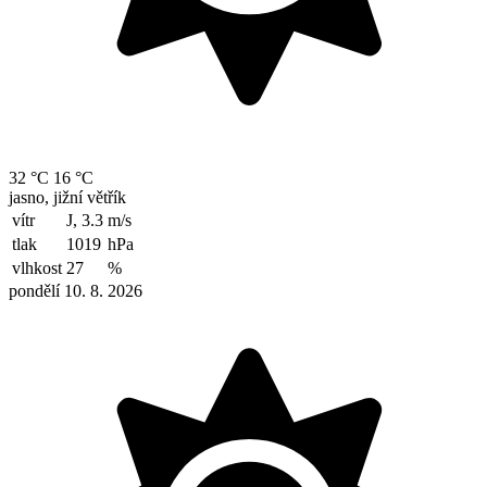
32 °C
16 °C
jasno, jižní větřík
vítr
J, 3.3
m/s
tlak
1019
hPa
vlhkost
27
%
pondělí 10. 8. 2026