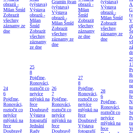
Gramin jivan
(výstava)
obrazů -
(výstava)
obrazů -
A
(výstava)
Výstava
Milan Šmíd
Výstava
Milan
G
Výstava
obrazů -
Zobrazit
obrazů -
Šmíd
(v
obrazů -
Milan Šmíd
všechny
Milan
Zobrazit
V
Milan Šmíd
Zobrazit
záznamy ze
Šmíd
všechny
o
Zobrazit
všechny
dne
Zobrazit
záznamy
Š
všechny
záznamy ze
všechny
ze dne
Z
záznamy ze
dne
záznamy
v
dne
ze dne
z
d
2
1
25
P
8
R
Pojďme,
27
ro
Ronováci,
8
ne
24
roztočit co
26
Pojďme,
28
m
6
nejvíce
7
Ronováci,
6
ř
Pojďme,
mlýnků na
Pojďme,
roztočit co
Pojďme,
N
Ronováci,
řece
Ronováci,
nejvíce
Ronováci,
tu
roztočit co
Doubravě
roztočit co
mlýnků na
roztočit co
S
nejvíce
Výstava
nejvíce
řece
nejvíce
P
mlýnků na
fotografií
mlýnků na
Doubravě
mlýnků na
ra
řece
Jednání
řece
Výstava
řece
V
Doubravě
Rady
Doubravě
fotografií