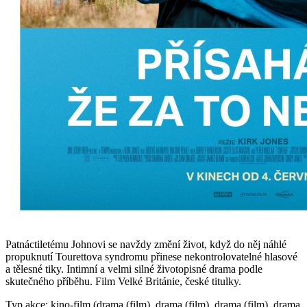
Patnáctiletému Johnovi se navždy změní život, když do něj náhlé
propuknutí Tourettova syndromu přinese nekontrolovatelné hlasové
a tělesné tiky. Intimní a velmi silné životopisné drama podle
skutečného příběhu. Film Velké Británie, české titulky.
Typ akce: kino-film (drama (film), drama (film), drama (film), drama