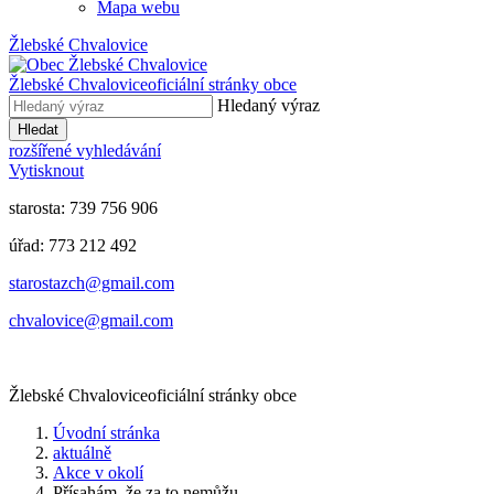
Mapa webu
Žlebské Chvalovice
Žlebské Chvalovice
oficiální stránky obce
Hledaný výraz
Hledat
rozšířené vyhledávání
Vytisknout
starosta: 739 756 906
úřad: 773 212 492
​​​​starostazch@gmail.com
​​​​chvalovice@gmail.com
Žlebské Chvalovice
oficiální stránky obce
Úvodní stránka
aktuálně
Akce v okolí
Přísahám, že za to nemůžu