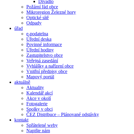
Divadlo
Požární řád obce
Mikroregion Železné hory
Optické sítě
Odpady
úřad
e-podatelna
Úřední deska
Povinné informace
Úřední hodiny
Zastupitelstvo obce
Veřejná zasedání
Vyhlášky a nařízení obce
Vnitřní předpisy obce
Mapový portál
aktuálně
Aktuality
Kalendář akcí
Akce v okolí
Fotogalerie
Spolky v obci
ČEZ Distribuce – Plánované odstávky
kontakt
Spřátelené weby
Napište nám