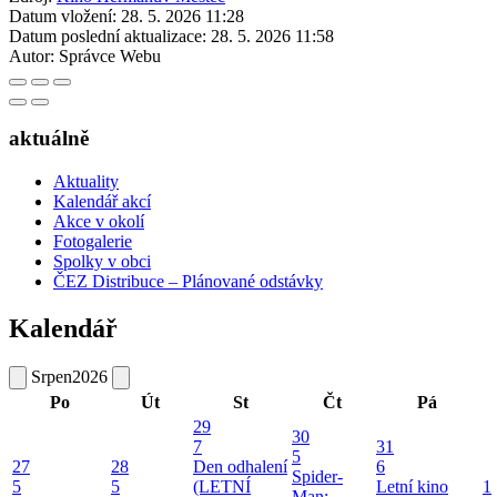
Datum vložení:
28. 5. 2026 11:28
Datum poslední aktualizace:
28. 5. 2026 11:58
Autor:
Správce Webu
aktuálně
Aktuality
Kalendář akcí
Akce v okolí
Fotogalerie
Spolky v obci
ČEZ Distribuce – Plánované odstávky
Kalendář
Srpen
2026
Po
Út
St
Čt
Pá
29
30
7
31
5
27
28
Den odhalení
6
Spider-
5
5
(LETNÍ
Letní kino
1
Man: