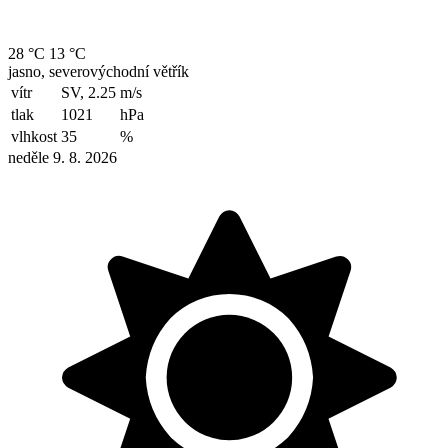
28 °C
13 °C
jasno, severovýchodní větřík
vítr
SV, 2.25
m/s
tlak
1021
hPa
vlhkost
35
%
neděle 9. 8. 2026