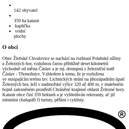
142
obyvatel
359 ha
katastr
kaplička
vodní
plochy
O obci
Obec Žlebské Chvalovice se nachází na rozhraní Polabské nížiny
a Železných hor, vzdušnou čarou přibližně deset kilometrů
východně od města Čáslav a je mj. dostupná z železniční tratě
Čáslav - Třemošnice. Vzhledem k tomu, že je rozložena
ve stoupajícím terénu tzv. Lichnických strání na jihozápadním úpatí
Železných hor, leží v nadmořské výšce 320 až 400 m, v malebném
hojně zalesněném prostředí Chráněné krajinné oblasti Železné hory.
Katastr obce činí 359 hektarů a je vyhledáván rekreanty, ať již
místními chalupáři či turisty, pěšími i cyklisty.