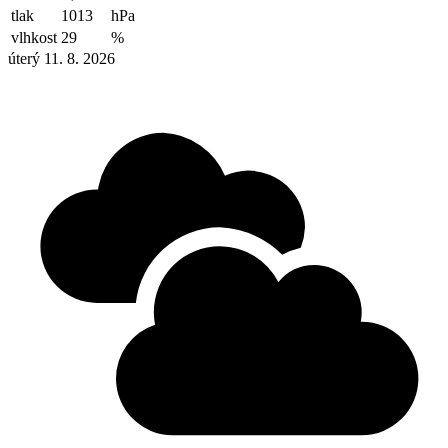
tlak
1013
hPa
vlhkost
29
%
úterý 11. 8. 2026