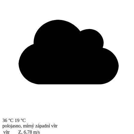
36 °C
19 °C
polojasno, mírný západní vítr
vítr
Z, 6.78
m/s