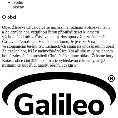
vodní
plochy
O obci
Obec Žlebské Chvalovice se nachází na rozhraní Polabské nížiny
a Železných hor, vzdušnou čarou přibližně deset kilometrů
východně od města Čáslav a je mj. dostupná z železniční tratě
Čáslav - Třemošnice. Vzhledem k tomu, že je rozložena
ve stoupajícím terénu tzv. Lichnických strání na jihozápadním úpatí
Železných hor, leží v nadmořské výšce 320 až 400 m, v malebném
hojně zalesněném prostředí Chráněné krajinné oblasti Železné hory.
Katastr obce činí 359 hektarů a je vyhledáván rekreanty, ať již
místními chalupáři či turisty, pěšími i cyklisty.