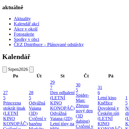
aktuálně
Aktuality
Kalendář akcí
Akce v okolí
Fotogalerie
Spolky v obci
ČEZ Distribuce – Plánované odstávky
Kalendář
Srpen
2026
Po
Út
St
Čt
Pá
29
30
7
31
5
27
28
Den odhalení
6
Spider-
5
5
(LETNÍ
Letní kino
1
Man:
Princezna
Odvážná
KINO
Kněžice
5
Zbrusu
stokrát jinak
Vaiana
KONOPÁČ)
Dovolená v
N
nový den
(LETNÍ
(3D)
Odvážná
Českém ráji
d
(3D
KINO
Cvičení v
Vaiana (2D)
(LETNÍ
(
dabing)
KONOPÁČ)
bazénu
Letní tóny na
KINO
K
Cvičení v
Cvičení v
Markéta
hřišti -
KONOPÁČ)
K