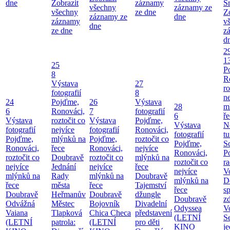
dne
Zobrazit
záznamy
Š
všechny
záznamy ze
všechny
ze dne
Z
záznamy ze
dne
záznamy
v
dne
ze dne
z
d
2
1
25
P
8
R
Výstava
27
ro
fotografií
8
ne
24
Pojďme,
26
Výstava
28
m
6
Ronováci,
7
fotografií
6
ř
Výstava
roztočit co
Výstava
Pojďme,
Výstava
N
fotografií
nejvíce
fotografií
Ronováci,
fotografií
tu
Pojďme,
mlýnků na
Pojďme,
roztočit co
Pojďme,
S
Ronováci,
řece
Ronováci,
nejvíce
Ronováci,
P
roztočit co
Doubravě
roztočit co
mlýnků na
roztočit co
ra
nejvíce
Jednání
nejvíce
řece
nejvíce
V
mlýnků na
Rady
mlýnků na
Doubravě
mlýnků na
D
řece
města
řece
Tajemství
řece
sp
Doubravě
Heřmanův
Doubravě
džungle
Doubravě
zd
Odvážná
Městec
Bojovník
Divadelní
Odyssea
V
Vaiana
Tlapková
Chica Checa
představení
(LETNÍ
S
(LETNÍ
patrola:
(LETNÍ
pro děti
KINO
j