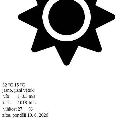
32 °C
15 °C
jasno, jižní větřík
vítr
J, 3.3
m/s
tlak
1018
hPa
vlhkost
27
%
zítra, pondělí 10. 8. 2026