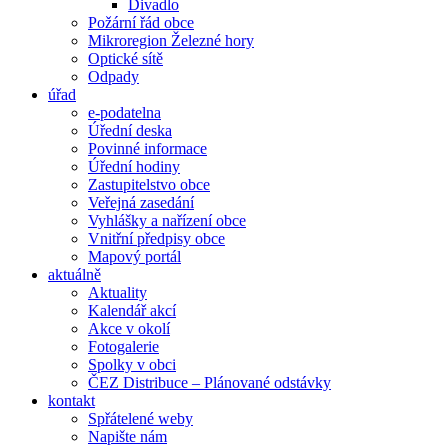
Divadlo
Požární řád obce
Mikroregion Železné hory
Optické sítě
Odpady
úřad
e-podatelna
Úřední deska
Povinné informace
Úřední hodiny
Zastupitelstvo obce
Veřejná zasedání
Vyhlášky a nařízení obce
Vnitřní předpisy obce
Mapový portál
aktuálně
Aktuality
Kalendář akcí
Akce v okolí
Fotogalerie
Spolky v obci
ČEZ Distribuce – Plánované odstávky
kontakt
Spřátelené weby
Napište nám