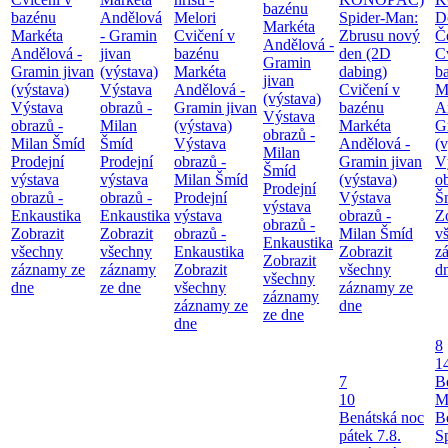
bazénu
bazénu
Andělová
Melori
Spider-Man:
D
Markéta
Markéta
- Gramin
Cvičení v
Zbrusu nový
Č
Andělová -
Andělová -
jivan
bazénu
den (2D
C
Gramin
Gramin jivan
(výstava)
Markéta
dabing)
b
jivan
(výstava)
Výstava
Andělová -
Cvičení v
M
(výstava)
Výstava
obrazů -
Gramin jivan
bazénu
A
Výstava
obrazů -
Milan
(výstava)
Markéta
G
obrazů -
Milan Šmíd
Šmíd
Výstava
Andělová -
(v
Milan
Prodejní
Prodejní
obrazů -
Gramin jivan
V
Šmíd
výstava
výstava
Milan Šmíd
(výstava)
o
Prodejní
obrazů -
obrazů -
Prodejní
Výstava
Š
výstava
Enkaustika
Enkaustika
výstava
obrazů -
Z
obrazů -
Zobrazit
Zobrazit
obrazů -
Milan Šmíd
v
Enkaustika
všechny
všechny
Enkaustika
Zobrazit
z
Zobrazit
záznamy ze
záznamy
Zobrazit
všechny
d
všechny
dne
ze dne
všechny
záznamy ze
záznamy
záznamy ze
dne
ze dne
dne
8
1
7
B
10
M
Benátská noc
B
pátek 7.8.
S