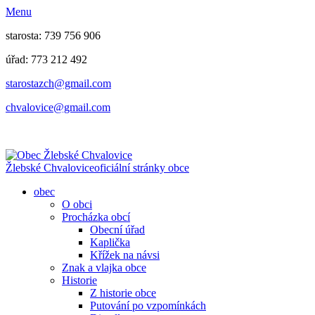
Menu
starosta: 739 756 906
úřad: 773 212 492
​​​​starostazch@gmail.com
​​​​chvalovice@gmail.com
Žlebské Chvalovice
oficiální stránky obce
obec
O obci
Procházka obcí
Obecní úřad
Kaplička
Křížek na návsi
Znak a vlajka obce
Historie
Z historie obce
Putování po vzpomínkách