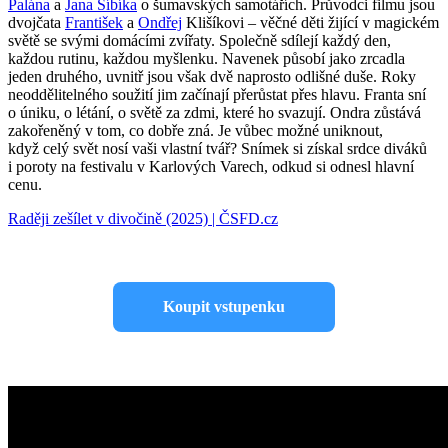
Palána
a
Jana Šíbíka
o šumavských samotářích. Průvodci filmu jsou
dvojčata
František
a
Ondřej
Klišíkovi – věčné děti žijící v magickém
světě se svými domácími zvířaty. Společně sdílejí každý den,
každou rutinu, každou myšlenku. Navenek působí jako zrcadla
jeden druhého, uvnitř jsou však dvě naprosto odlišné duše. Roky
neoddělitelného soužití jim začínají přerůstat přes hlavu. Franta sní
o úniku, o létání, o světě za zdmi, které ho svazují. Ondra zůstává
zakořeněný v tom, co dobře zná. Je vůbec možné uniknout,
když celý svět nosí vaši vlastní tvář? Snímek si získal srdce diváků
i poroty na festivalu v Karlových Varech, odkud si odnesl hlavní
cenu.
Raději zešílet v divočině (2025) | ČSFD.cz
Koupit vstupenku