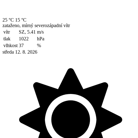
25 °C
15 °C
zataženo, mírný severozápadní vítr
vítr
SZ, 5.41
m/s
tlak
1022
hPa
vlhkost
37
%
středa 12. 8. 2026