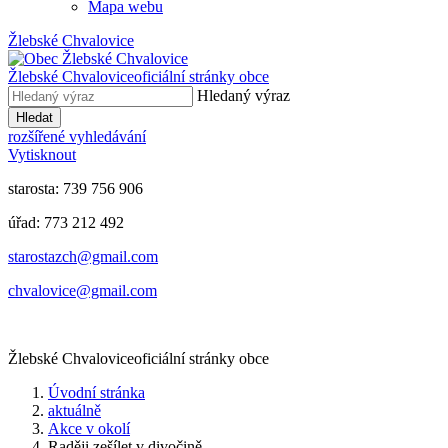
Mapa webu
Žlebské Chvalovice
Žlebské Chvalovice
oficiální stránky obce
Hledaný výraz
Hledat
rozšířené vyhledávání
Vytisknout
starosta: 739 756 906
úřad: 773 212 492
​​​​starostazch@gmail.com
​​​​chvalovice@gmail.com
Žlebské Chvalovice
oficiální stránky obce
Úvodní stránka
aktuálně
Akce v okolí
Raději zešílet v divočině