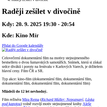
Raději zešílet v divočině
Kdy:
20. 9. 2025 19:30 - 20:54
Kde:
Kino Mír
Přidat do Google kalendáře
Celovečerní dokumentární film na motivy stejnojmenného
bestselleru o dvou šumavských samotářích. Snímek, která si získal
srdce diváků i poroty na festivalu v Karlových Varech, je držitelem
hlavní ceny. Film ČR a SR.
Typ akce: kino-film (dokumentární film, dokumentární film,
dokumentární film, dokumentární film, dokumentární film)
Mládeži do 12 let nevhodný.
Film režiséra
Mira Rema
(
Richard Müller: Nepoznaný
,
Láska
pod kapotou
) volně rozvíjí motiv stejnojmenné knihy
Aleše