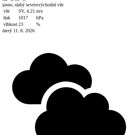
jasno, slabý severovýchodní vítr
vítr
SV, 4.21
m/s
tlak
1017
hPa
vlhkost
23
%
úterý 11. 8. 2026