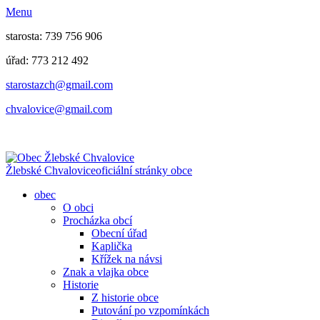
Menu
starosta: 739 756 906
úřad: 773 212 492
​​​​starostazch@gmail.com
​​​​chvalovice@gmail.com
Žlebské Chvalovice
oficiální stránky obce
obec
O obci
Procházka obcí
Obecní úřad
Kaplička
Křížek na návsi
Znak a vlajka obce
Historie
Z historie obce
Putování po vzpomínkách