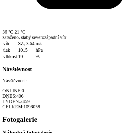
36 °C
21 °C
zataženo, slabý severozápadní vítr
vítr
SZ, 3.64
m/s
tlak
1015
hPa
vlhkost
19
%
Návštěvnost
Návštěvnost:
ONLINE:
0
DNES:
406
TÝDEN:
2459
CELKEM:
1098058
Fotogalerie
Náhodná fotogalerie