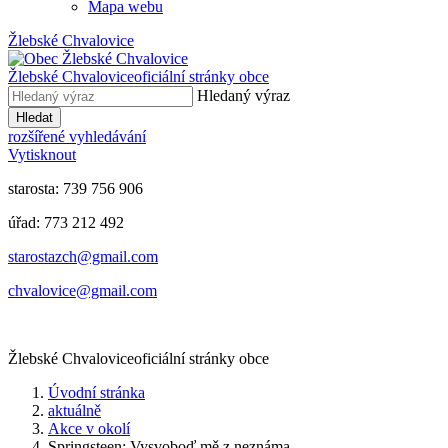
Mapa webu
Žlebské Chvalovice
Žlebské Chvalovice
oficiální stránky obce
Hledaný výraz
Hledat
rozšířené vyhledávání
Vytisknout
starosta: 739 756 906
úřad: 773 212 492
​​​​starostazch@gmail.com
​​​​chvalovice@gmail.com
Žlebské Chvalovice
oficiální stránky obce
Úvodní stránka
aktuálně
Akce v okolí
Springsteen: Vysvoboď mě z neznáma