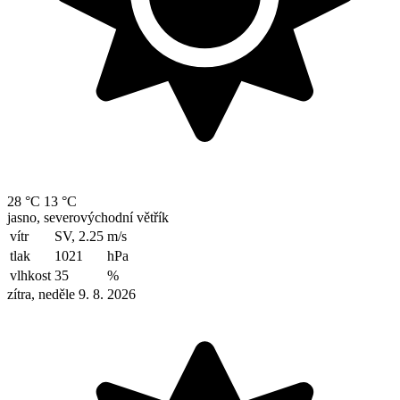
28 °C
13 °C
jasno, severovýchodní větřík
vítr
SV, 2.25
m/s
tlak
1021
hPa
vlhkost
35
%
zítra, neděle 9. 8. 2026