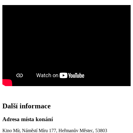
Další informace
Adresa místa konání
Kino Mír, Náměstí Míru 177, Heřmanův Městec, 53803