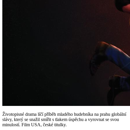
Životopisné drama líčí příběh mladého hudebníka na prahu globální
slávy, který se snažil smířit s tlakem úspěchu a vyrovnat se svou
minulostí. Film USA, české titulky.