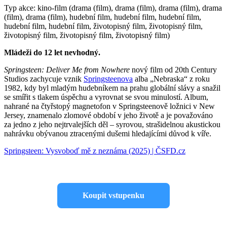
Typ akce: kino-film (drama (film), drama (film), drama (film), drama
(film), drama (film), hudební film, hudební film, hudební film,
hudební film, hudební film, životopisný film, životopisný film,
životopisný film, životopisný film, životopisný film)
Mládeži do 12 let nevhodný.
Springsteen: Deliver Me from Nowhere
nový film od 20th Century
Studios zachycuje vznik
Springsteenova
alba „Nebraska“ z roku
1982, kdy byl mladým hudebníkem na prahu globální slávy a snažil
se smířit s tlakem úspěchu a vyrovnat se svou minulostí. Album,
nahrané na čtyřstopý magnetofon v Springsteenově ložnici v New
Jersey, znamenalo zlomové období v jeho životě a je považováno
za jedno z jeho nejtrvalejších děl – syrovou, strašidelnou akustickou
nahrávku obývanou ztracenými dušemi hledajícími důvod k víře.
Springsteen: Vysvoboď mě z neznáma (2025) | ČSFD.cz
Koupit vstupenku