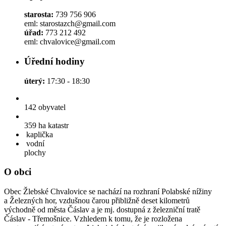
starosta:
739 756 906
eml: starostazch@gmail.com
úřad:
773 212 492
eml: chvalovice@gmail.com
Úřední hodiny
úterý:
17:30 - 18:30
142
obyvatel
359 ha
katastr
kaplička
vodní
plochy
O obci
Obec Žlebské Chvalovice se nachází na rozhraní Polabské nížiny
a Železných hor, vzdušnou čarou přibližně deset kilometrů
východně od města Čáslav a je mj. dostupná z železniční tratě
Čáslav - Třemošnice. Vzhledem k tomu, že je rozložena