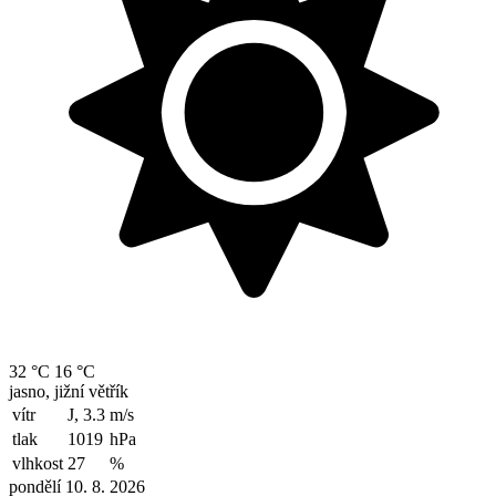
32 °C
16 °C
jasno, jižní větřík
vítr
J, 3.3
m/s
tlak
1019
hPa
vlhkost
27
%
pondělí 10. 8. 2026