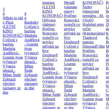
monstra
Mesiáš
KONOPÁČ)
Ry
(LETNÍ
(záznam
Šeptej
Li
3
KINO
opery)
(obnovená
B
4
4
KONOPÁČ)
Pojďme,
premiéra - 30.
(
Někdo to rád
4
Odyssea
Ronováci,
výročí)
S
v Plzni
Bardotky
(dabing)
roztočit co
Hudební retro
Z
(LETNÍ
Cvičení v
Pojďme,
nejvíce
večer
d
KINO
bazénu
Ronováci,
mlýnků na
(Kinokavárna)
K
KONOPÁČ)
Markéta
roztočit co
řece
Tlapková
K
Cvičení v
Andělová
nejvíce
Doubravě
patrola:
B
bazénu
- Gramin
mlýnků na
Cvičení v
Dinosauří film
M
Markéta
jivan
řece
bazénu
Pojďme,
B
Andělová -
(výstava)
Doubravě
Markéta
Ronováci,
B
Gramin jivan
Výstava
Cvičení v
Andělová -
roztočit co
pá
(výstava)
obrazů -
bazénu
Gramin
nejvíce
P
Výstava
Milan
Markéta
jivan
mlýnků na
R
obrazů -
Šmíd
Andělová -
(výstava)
řece
ro
Milan Šmíd
Zobrazit
Gramin jivan
Výstava
Doubravě
ne
Zobrazit
všechny
(výstava)
obrazů -
Cvičení v
m
všechny
záznamy
Výstava
Milan
bazénu
ř
záznamy ze
ze dne
obrazů -
Šmíd
Markéta
C
dne
Milan Šmíd
Zobrazit
Andělová -
b
Zobrazit
všechny
Gramin jivan
M
všechny
záznamy
(výstava)
A
záznamy ze
ze dne
Výstava
G