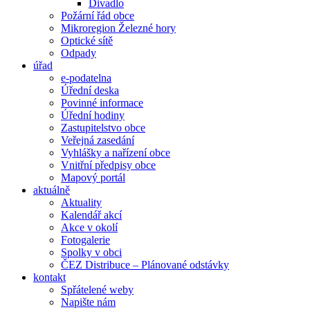
Divadlo
Požární řád obce
Mikroregion Železné hory
Optické sítě
Odpady
úřad
e-podatelna
Úřední deska
Povinné informace
Úřední hodiny
Zastupitelstvo obce
Veřejná zasedání
Vyhlášky a nařízení obce
Vnitřní předpisy obce
Mapový portál
aktuálně
Aktuality
Kalendář akcí
Akce v okolí
Fotogalerie
Spolky v obci
ČEZ Distribuce – Plánované odstávky
kontakt
Spřátelené weby
Napište nám