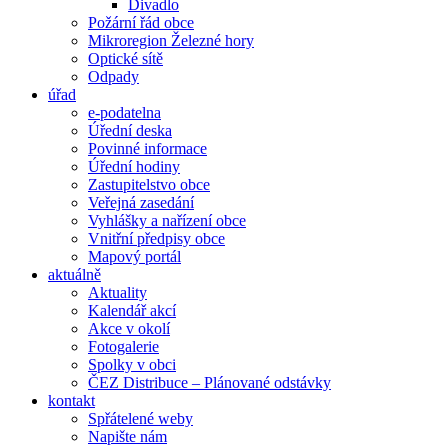
Divadlo
Požární řád obce
Mikroregion Železné hory
Optické sítě
Odpady
úřad
e-podatelna
Úřední deska
Povinné informace
Úřední hodiny
Zastupitelstvo obce
Veřejná zasedání
Vyhlášky a nařízení obce
Vnitřní předpisy obce
Mapový portál
aktuálně
Aktuality
Kalendář akcí
Akce v okolí
Fotogalerie
Spolky v obci
ČEZ Distribuce – Plánované odstávky
kontakt
Spřátelené weby
Napište nám