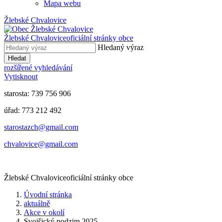
Mapa webu
Žlebské Chvalovice
Žlebské Chvalovice
oficiální stránky obce
Hledaný výraz
Hledat
rozšířené vyhledávání
Vytisknout
starosta: 739 756 906
úřad: 773 212 492
​​​​starostazch@gmail.com
​​​​chvalovice@gmail.com
Žlebské Chvalovice
oficiální stránky obce
Úvodní stránka
aktuálně
Akce v okolí
Svojšický podzim 2025