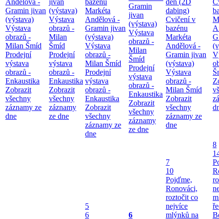
Andělová -
jivan
bazénu
den (2D
C
Gramin
Gramin jivan
(výstava)
Markéta
dabing)
b
jivan
(výstava)
Výstava
Andělová -
Cvičení v
M
(výstava)
Výstava
obrazů -
Gramin jivan
bazénu
A
Výstava
obrazů -
Milan
(výstava)
Markéta
G
obrazů -
Milan Šmíd
Šmíd
Výstava
Andělová -
(v
Milan
Prodejní
Prodejní
obrazů -
Gramin jivan
V
Šmíd
výstava
výstava
Milan Šmíd
(výstava)
o
Prodejní
obrazů -
obrazů -
Prodejní
Výstava
Š
výstava
Enkaustika
Enkaustika
výstava
obrazů -
Z
obrazů -
Zobrazit
Zobrazit
obrazů -
Milan Šmíd
v
Enkaustika
všechny
všechny
Enkaustika
Zobrazit
z
Zobrazit
záznamy ze
záznamy
Zobrazit
všechny
d
všechny
dne
ze dne
všechny
záznamy ze
záznamy
záznamy ze
dne
ze dne
dne
8
1
7
P
10
R
Pojďme,
ro
Ronováci,
ne
roztočit co
m
5
nejvíce
ř
6
6
mlýnků na
B