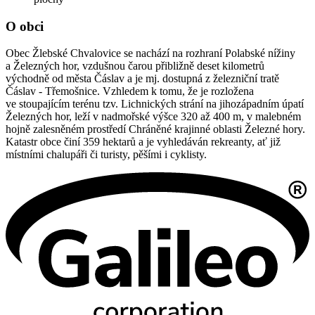
O obci
Obec Žlebské Chvalovice se nachází na rozhraní Polabské nížiny
a Železných hor, vzdušnou čarou přibližně deset kilometrů
východně od města Čáslav a je mj. dostupná z železniční tratě
Čáslav - Třemošnice. Vzhledem k tomu, že je rozložena
ve stoupajícím terénu tzv. Lichnických strání na jihozápadním úpatí
Železných hor, leží v nadmořské výšce 320 až 400 m, v malebném
hojně zalesněném prostředí Chráněné krajinné oblasti Železné hory.
Katastr obce činí 359 hektarů a je vyhledáván rekreanty, ať již
místními chalupáři či turisty, pěšími i cyklisty.