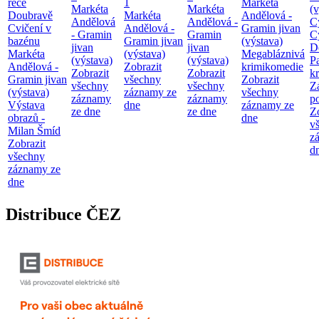
řece
1
Markéta
Markéta
Markéta
(v
Doubravě
Markéta
Andělová -
Andělová
Andělová -
C
Cvičení v
Andělová -
Gramin jivan
- Gramin
Gramin
C
bazénu
Gramin jivan
(výstava)
jivan
jivan
D
Markéta
(výstava)
Megabláznivá
(výstava)
(výstava)
P
Andělová -
Zobrazit
krimikomedie
Zobrazit
Zobrazit
kr
Gramin jivan
všechny
Zobrazit
všechny
všechny
Z
(výstava)
záznamy ze
všechny
záznamy
záznamy
p
Výstava
dne
záznamy ze
ze dne
ze dne
Z
obrazů -
dne
v
Milan Šmíd
z
Zobrazit
d
všechny
záznamy ze
dne
Distribuce ČEZ