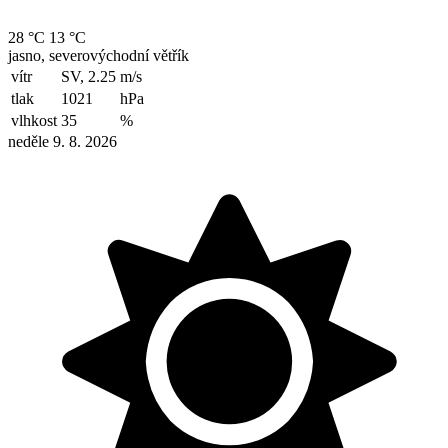
28 °C
13 °C
jasno, severovýchodní větřík
vítr
SV, 2.25
m/s
tlak
1021
hPa
vlhkost
35
%
neděle 9. 8. 2026