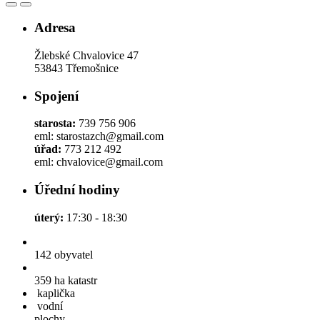
Adresa
Žlebské Chvalovice 47
53843 Třemošnice
Spojení
starosta:
739 756 906
eml: starostazch@gmail.com
úřad:
773 212 492
eml: chvalovice@gmail.com
Úřední hodiny
úterý:
17:30 - 18:30
142
obyvatel
359 ha
katastr
kaplička
vodní
plochy