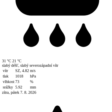
31 °C
21 °C
slabý déšť, slabý severozápadní vítr
vítr
SZ, 4.82
m/s
tlak
1018
hPa
vlhkost
73
%
srážky
5.92
mm
zítra, pátek 7. 8. 2026