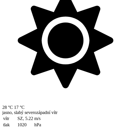
28 °C
17 °C
jasno, slabý severozápadní vítr
vítr
SZ, 5.22
m/s
tlak
1020
hPa