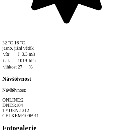
32 °C
16 °C
jasno, jižní větřík
vítr
J, 3.3
m/s
tlak
1019
hPa
vlhkost
27
%
Návštěvnost
Návštěvnost:
ONLINE:
2
DNES:
104
TÝDEN:
1312
CELKEM:
1096911
Fotogalerie