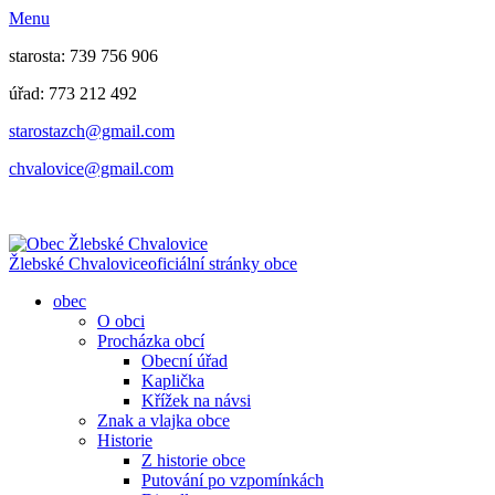
Menu
starosta: 739 756 906
úřad: 773 212 492
​​​​starostazch@gmail.com
​​​​chvalovice@gmail.com
Žlebské Chvalovice
oficiální stránky obce
obec
O obci
Procházka obcí
Obecní úřad
Kaplička
Křížek na návsi
Znak a vlajka obce
Historie
Z historie obce
Putování po vzpomínkách