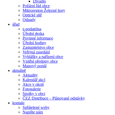
Divadlo
Požární řád obce
Mikroregion Železné hory
Optické sítě
Odpady
úřad
e-podatelna
Úřední deska
Povinné informace
Úřední hodiny
Zastupitelstvo obce
Veřejná zasedání
Vyhlášky a nařízení obce
Vnitřní předpisy obce
Mapový portál
aktuálně
Aktuality
Kalendář akcí
Akce v okolí
Fotogalerie
Spolky v obci
ČEZ Distribuce – Plánované odstávky
kontakt
Spřátelené weby
Napište nám