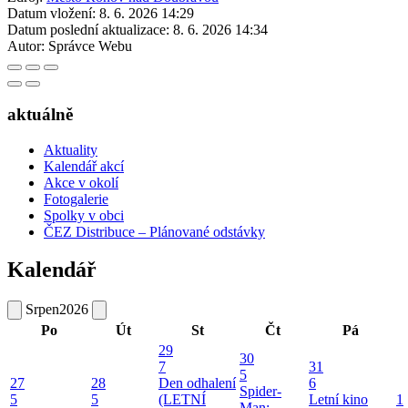
Datum vložení:
8. 6. 2026 14:29
Datum poslední aktualizace:
8. 6. 2026 14:34
Autor:
Správce Webu
aktuálně
Aktuality
Kalendář akcí
Akce v okolí
Fotogalerie
Spolky v obci
ČEZ Distribuce – Plánované odstávky
Kalendář
Srpen
2026
Po
Út
St
Čt
Pá
29
30
7
31
5
27
28
Den odhalení
6
Spider-
5
5
(LETNÍ
Letní kino
1
Man: