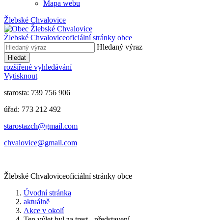
Mapa webu
Žlebské Chvalovice
Žlebské Chvalovice
oficiální stránky obce
Hledaný výraz
Hledat
rozšířené vyhledávání
Vytisknout
starosta: 739 756 906
úřad: 773 212 492
​​​​starostazch@gmail.com
​​​​chvalovice@gmail.com
Žlebské Chvalovice
oficiální stránky obce
Úvodní stránka
aktuálně
Akce v okolí
Ten výlet byl za trest - představení...