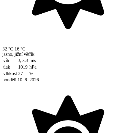
32 °C
16 °C
jasno, jižní větřík
vítr
J, 3.3
m/s
tlak
1019
hPa
vlhkost
27
%
pondělí 10. 8. 2026