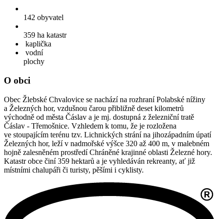
142
obyvatel
359 ha
katastr
kaplička
vodní
plochy
O obci
Obec Žlebské Chvalovice se nachází na rozhraní Polabské nížiny
a Železných hor, vzdušnou čarou přibližně deset kilometrů
východně od města Čáslav a je mj. dostupná z železniční tratě
Čáslav - Třemošnice. Vzhledem k tomu, že je rozložena
ve stoupajícím terénu tzv. Lichnických strání na jihozápadním úpatí
Železných hor, leží v nadmořské výšce 320 až 400 m, v malebném
hojně zalesněném prostředí Chráněné krajinné oblasti Železné hory.
Katastr obce činí 359 hektarů a je vyhledáván rekreanty, ať již
místními chalupáři či turisty, pěšími i cyklisty.