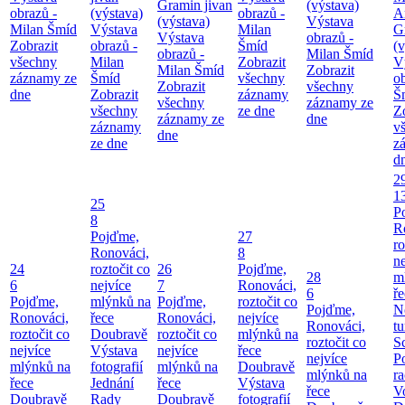
Gramin jivan
(výstava)
obrazů -
(výstava)
obrazů -
A
(výstava)
Výstava
Milan Šmíd
Výstava
Milan
G
Výstava
obrazů -
Zobrazit
obrazů -
Šmíd
(v
obrazů -
Milan Šmíd
všechny
Milan
Zobrazit
V
Milan Šmíd
Zobrazit
záznamy ze
Šmíd
všechny
o
Zobrazit
všechny
dne
Zobrazit
záznamy
Š
všechny
záznamy ze
všechny
ze dne
Z
záznamy ze
dne
záznamy
v
dne
ze dne
z
d
2
1
25
P
8
R
Pojďme,
27
ro
Ronováci,
8
ne
24
roztočit co
26
Pojďme,
28
m
6
nejvíce
7
Ronováci,
6
ř
Pojďme,
mlýnků na
Pojďme,
roztočit co
Pojďme,
N
Ronováci,
řece
Ronováci,
nejvíce
Ronováci,
tu
roztočit co
Doubravě
roztočit co
mlýnků na
roztočit co
S
nejvíce
Výstava
nejvíce
řece
nejvíce
P
mlýnků na
fotografií
mlýnků na
Doubravě
mlýnků na
ra
řece
Jednání
řece
Výstava
řece
V
Doubravě
Rady
Doubravě
fotografií