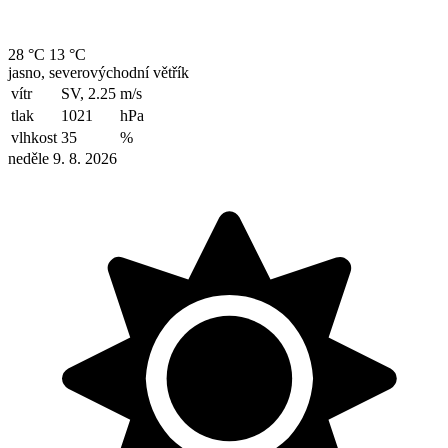
28 °C
13 °C
jasno, severovýchodní větřík
vítr
SV, 2.25
m/s
tlak
1021
hPa
vlhkost
35
%
neděle 9. 8. 2026