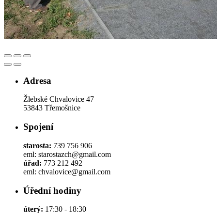
Adresa
Žlebské Chvalovice 47
53843 Třemošnice
Spojení
starosta:
739 756 906
eml: starostazch@gmail.com
úřad:
773 212 492
eml: chvalovice@gmail.com
Úřední hodiny
úterý:
17:30 - 18:30