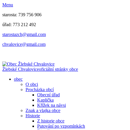
Menu
starosta: 739 756 906
úřad: 773 212 492
​​​​starostazch@gmail.com
​​​​chvalovice@gmail.com
Žlebské Chvalovice
oficiální stránky obce
obec
O obci
Procházka obcí
Obecní úřad
Kaplička
Křížek na návsi
Znak a vlajka obce
Historie
Z historie obce
Putování po vzpomínkách