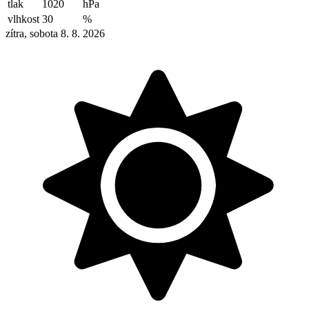
tlak
1020
hPa
vlhkost
30
%
zítra, sobota 8. 8. 2026