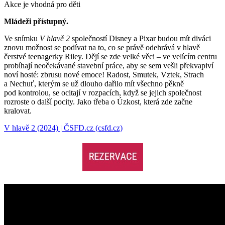
Akce je vhodná pro děti
Mládeži přístupný.
Ve snímku
V hlavě 2
společností Disney a Pixar budou mít diváci
znovu možnost se podívat na to, co se právě odehrává v hlavě
čerstvé teenagerky Riley. Dějí se zde velké věci – ve velícím centru
probíhají neočekávané stavební práce, aby se sem vešli překvapiví
noví hosté: zbrusu nové emoce! Radost, Smutek, Vztek, Strach
a Nechuť, kterým se už dlouho dařilo mít všechno pěkně
pod kontrolou, se ocitají v rozpacích, když se jejich společnost
rozroste o další pocity. Jako třeba o Úzkost, která zde začne
kralovat.
V hlavě 2 (2024) | ČSFD.cz (csfd.cz)