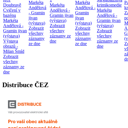
Markéta
Markéta
P
Doubravě
Markéta
krimikomedie
Andělová
Andělová -
kr
Cvičení v
Andělová -
Markéta
- Gramin
Gramin
Z
bazénu
Gramin jivan
Andělová -
jivan
jivan
p
Markéta
(výstava)
Gramin jivan
(výstava)
(výstava)
M
Andělová -
Zobrazit
(výstava)
Zobrazit
Zobrazit
A
Gramin jivan
všechny
Zobrazit
všechny
všechny
G
(výstava)
záznamy ze
všechny
záznamy
záznamy
(v
Výstava
dne
záznamy ze
ze dne
ze dne
Z
obrazů -
dne
v
Milan Šmíd
z
Zobrazit
d
všechny
záznamy ze
dne
Distribuce ČEZ