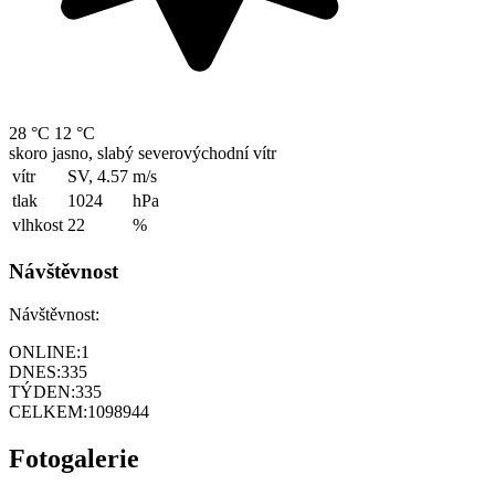
28 °C
12 °C
skoro jasno, slabý severovýchodní vítr
vítr
SV, 4.57
m/s
tlak
1024
hPa
vlhkost
22
%
Návštěvnost
Návštěvnost:
ONLINE:
1
DNES:
335
TÝDEN:
335
CELKEM:
1098944
Fotogalerie