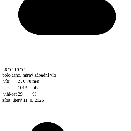
36 °C
19 °C
polojasno, mírný západní vítr
vítr
Z, 6.78
m/s
tlak
1013
hPa
vlhkost
29
%
zítra, úterý 11. 8. 2026