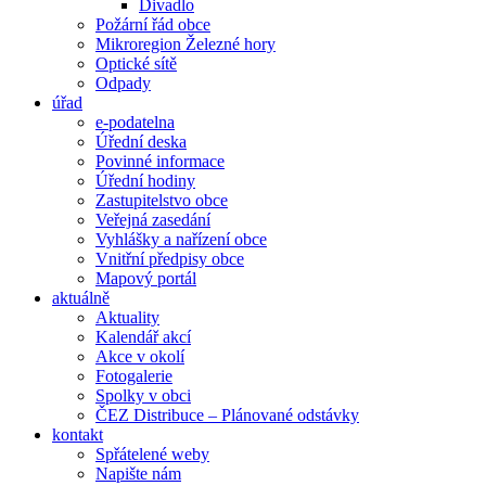
Divadlo
Požární řád obce
Mikroregion Železné hory
Optické sítě
Odpady
úřad
e-podatelna
Úřední deska
Povinné informace
Úřední hodiny
Zastupitelstvo obce
Veřejná zasedání
Vyhlášky a nařízení obce
Vnitřní předpisy obce
Mapový portál
aktuálně
Aktuality
Kalendář akcí
Akce v okolí
Fotogalerie
Spolky v obci
ČEZ Distribuce – Plánované odstávky
kontakt
Spřátelené weby
Napište nám