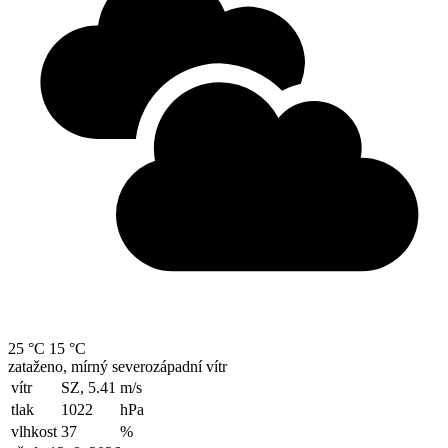
25 °C
15 °C
zataženo, mírný severozápadní vítr
vítr
SZ, 5.41
m/s
tlak
1022
hPa
vlhkost
37
%