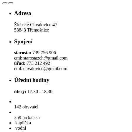
Adresa
Žlebské Chvalovice 47
53843 Třemošnice
Spojení
starosta:
739 756 906
eml: starostazch@gmail.com
úřad:
773 212 492
eml: chvalovice@gmail.com
Úřední hodiny
úterý:
17:30 - 18:30
142
obyvatel
359 ha
katastr
kaplička
vodní