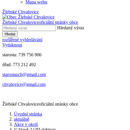
Mapa webu
Žlebské Chvalovice
Žlebské Chvalovice
oficiální stránky obce
Hledaný výraz
Hledat
rozšířené vyhledávání
Vytisknout
starosta: 739 756 906
úřad: 773 212 492
​​​​starostazch@gmail.com
​​​​chvalovice@gmail.com
Žlebské Chvalovice
oficiální stránky obce
Úvodní stránka
aktuálně
Akce v okolí
V hlavě 2 (2D dabing)