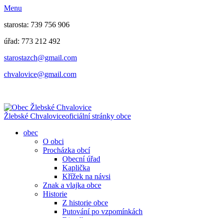
Menu
starosta: 739 756 906
úřad: 773 212 492
​​​​starostazch@gmail.com
​​​​chvalovice@gmail.com
Žlebské Chvalovice
oficiální stránky obce
obec
O obci
Procházka obcí
Obecní úřad
Kaplička
Křížek na návsi
Znak a vlajka obce
Historie
Z historie obce
Putování po vzpomínkách