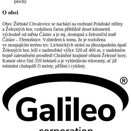
plochy
O obci
Obec Žlebské Chvalovice se nachází na rozhraní Polabské nížiny
a Železných hor, vzdušnou čarou přibližně deset kilometrů
východně od města Čáslav a je mj. dostupná z železniční tratě
Čáslav - Třemošnice. Vzhledem k tomu, že je rozložena
ve stoupajícím terénu tzv. Lichnických strání na jihozápadním úpatí
Železných hor, leží v nadmořské výšce 320 až 400 m, v malebném
hojně zalesněném prostředí Chráněné krajinné oblasti Železné hory.
Katastr obce činí 359 hektarů a je vyhledáván rekreanty, ať již
místními chalupáři či turisty, pěšími i cyklisty.