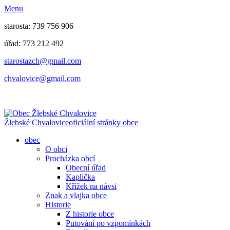
Menu
starosta: 739 756 906
úřad: 773 212 492
​​​​starostazch@gmail.com
​​​​chvalovice@gmail.com
Žlebské Chvalovice
oficiální stránky obce
obec
O obci
Procházka obcí
Obecní úřad
Kaplička
Křížek na návsi
Znak a vlajka obce
Historie
Z historie obce
Putování po vzpomínkách