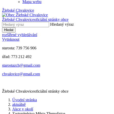
Mapa webu
Žlebské Chvalovice
Žlebské Chvalovice
oficiální stránky obce
Hledaný výraz
Hledat
rozšířené vyhledávání
Vytisknout
starosta: 739 756 906
úřad: 773 212 492
​​​​starostazch@gmail.com
​​​​chvalovice@gmail.com
Žlebské Chvalovice
oficiální stránky obce
Úvodní stránka
aktuálně
Akce v okolí
Zastupitelstvo Města Třemošnice