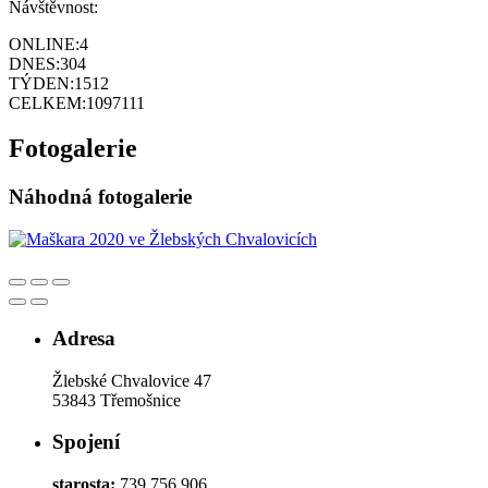
Návštěvnost:
ONLINE:
4
DNES:
304
TÝDEN:
1512
CELKEM:
1097111
Fotogalerie
Náhodná fotogalerie
Adresa
Žlebské Chvalovice 47
53843 Třemošnice
Spojení
starosta:
739 756 906