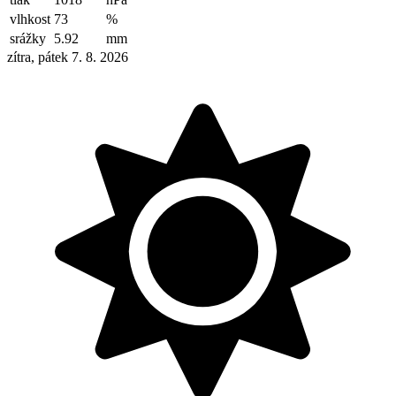
vlhkost
73
%
srážky
5.92
mm
zítra, pátek 7. 8. 2026