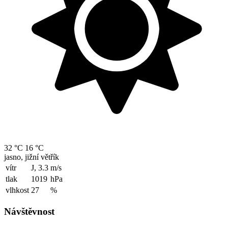
32 °C
16 °C
jasno, jižní větřík
vítr
J, 3.3
m/s
tlak
1019
hPa
vlhkost
27
%
Návštěvnost