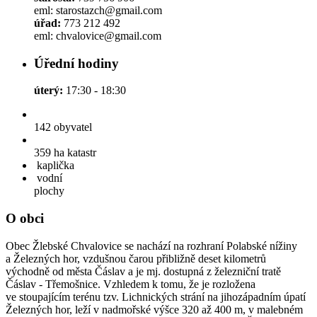
eml: starostazch@gmail.com
úřad:
773 212 492
eml: chvalovice@gmail.com
Úřední hodiny
úterý:
17:30 - 18:30
142
obyvatel
359 ha
katastr
kaplička
vodní
plochy
O obci
Obec Žlebské Chvalovice se nachází na rozhraní Polabské nížiny
a Železných hor, vzdušnou čarou přibližně deset kilometrů
východně od města Čáslav a je mj. dostupná z železniční tratě
Čáslav - Třemošnice. Vzhledem k tomu, že je rozložena
ve stoupajícím terénu tzv. Lichnických strání na jihozápadním úpatí
Železných hor, leží v nadmořské výšce 320 až 400 m, v malebném