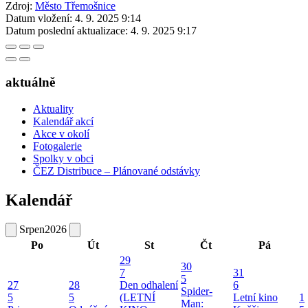
Zdroj:
Město Třemošnice
Datum vložení:
4. 9. 2025 9:14
Datum poslední aktualizace:
4. 9. 2025 9:17
aktuálně
Aktuality
Kalendář akcí
Akce v okolí
Fotogalerie
Spolky v obci
ČEZ Distribuce – Plánované odstávky
Kalendář
Srpen
2026
Po
Út
St
Čt
Pá
29
30
7
31
5
27
28
Den odhalení
6
Spider-
5
5
(LETNÍ
Letní kino
1
Man: