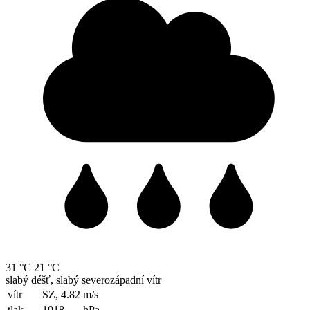
31 °C
21 °C
slabý déšť, slabý severozápadní vítr
vítr
SZ, 4.82
m/s
tlak
1018
hPa