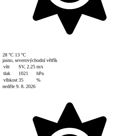
28 °C
13 °C
jasno, severovýchodní větřík
vítr
SV, 2.25
m/s
tlak
1021
hPa
vlhkost
35
%
neděle 9. 8. 2026