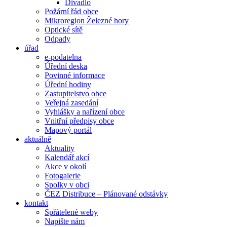
Divadlo
Požární řád obce
Mikroregion Železné hory
Optické sítě
Odpady
úřad
e-podatelna
Úřední deska
Povinné informace
Úřední hodiny
Zastupitelstvo obce
Veřejná zasedání
Vyhlášky a nařízení obce
Vnitřní předpisy obce
Mapový portál
aktuálně
Aktuality
Kalendář akcí
Akce v okolí
Fotogalerie
Spolky v obci
ČEZ Distribuce – Plánované odstávky
kontakt
Spřátelené weby
Napište nám