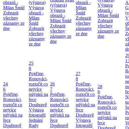
obrazů -
(výstava)
obrazů -
A
(výstava)
Výstava
Milan Šmíd
Výstava
Milan
G
Výstava
obrazů -
Zobrazit
obrazů -
Šmíd
(v
obrazů -
Milan Šmíd
všechny
Milan
Zobrazit
V
Milan Šmíd
Zobrazit
záznamy ze
Šmíd
všechny
o
Zobrazit
všechny
dne
Zobrazit
záznamy
Š
všechny
záznamy ze
všechny
ze dne
Z
záznamy ze
dne
záznamy
v
dne
ze dne
z
d
2
1
25
P
8
R
Pojďme,
27
ro
Ronováci,
8
ne
24
roztočit co
26
Pojďme,
28
m
6
nejvíce
7
Ronováci,
6
ř
Pojďme,
mlýnků na
Pojďme,
roztočit co
Pojďme,
N
Ronováci,
řece
Ronováci,
nejvíce
Ronováci,
tu
roztočit co
Doubravě
roztočit co
mlýnků na
roztočit co
S
nejvíce
Výstava
nejvíce
řece
nejvíce
P
mlýnků na
fotografií
mlýnků na
Doubravě
mlýnků na
ra
řece
Jednání
řece
Výstava
řece
V
Doubravě
Rady
Doubravě
fotografií
Doubravě
D