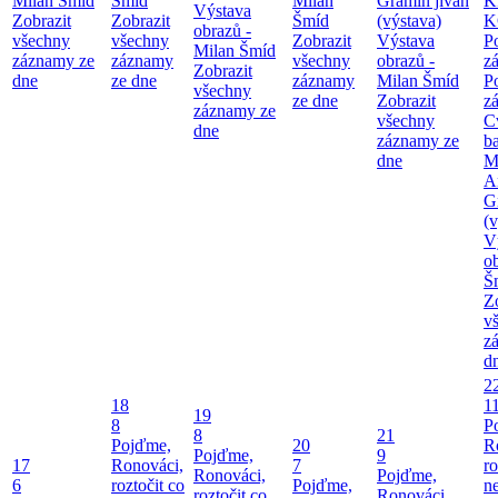
Milan Šmíd
Šmíd
Milan
Gramin jivan
K
Výstava
Zobrazit
Zobrazit
Šmíd
(výstava)
K
obrazů -
všechny
všechny
Zobrazit
Výstava
P
Milan Šmíd
záznamy ze
záznamy
všechny
obrazů -
z
Zobrazit
dne
ze dne
záznamy
Milan Šmíd
P
všechny
ze dne
Zobrazit
z
záznamy ze
všechny
C
dne
záznamy ze
b
dne
M
A
G
(v
V
o
Š
Z
v
z
d
2
18
1
19
8
P
8
21
Pojďme,
20
R
Pojďme,
9
17
Ronováci,
7
ro
Ronováci,
Pojďme,
6
roztočit co
Pojďme,
ne
roztočit co
Ronováci,