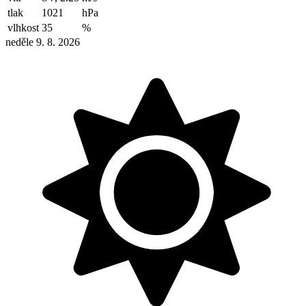
tlak
1021
hPa
vlhkost
35
%
neděle 9. 8. 2026