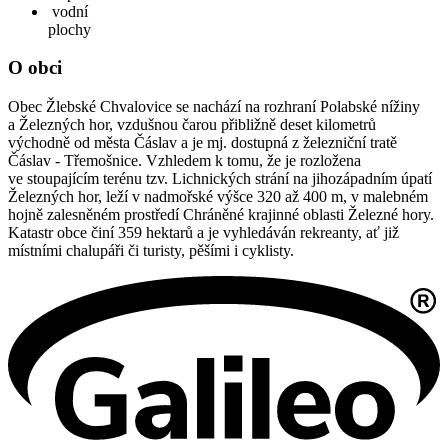
vodní
plochy
O obci
Obec Žlebské Chvalovice se nachází na rozhraní Polabské nížiny
a Železných hor, vzdušnou čarou přibližně deset kilometrů
východně od města Čáslav a je mj. dostupná z železniční tratě
Čáslav - Třemošnice. Vzhledem k tomu, že je rozložena
ve stoupajícím terénu tzv. Lichnických strání na jihozápadním úpatí
Železných hor, leží v nadmořské výšce 320 až 400 m, v malebném
hojně zalesněném prostředí Chráněné krajinné oblasti Železné hory.
Katastr obce činí 359 hektarů a je vyhledáván rekreanty, ať již
místními chalupáři či turisty, pěšími i cyklisty.