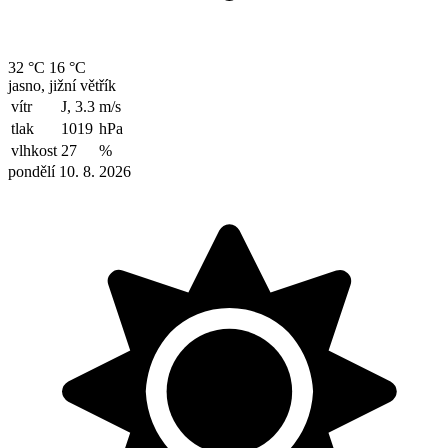
32 °C
16 °C
jasno, jižní větřík
vítr
J, 3.3
m/s
tlak
1019
hPa
vlhkost
27
%
pondělí 10. 8. 2026