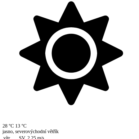
28 °C
13 °C
jasno, severovýchodní větřík
vítr
SV, 2.25
m/s