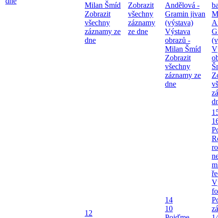
dne
Milan Šmíd
Zobrazit
Andělová -
b
Zobrazit
všechny
Gramin jivan
M
všechny
záznamy
(výstava)
A
záznamy ze
ze dne
Výstava
G
dne
obrazů -
(v
Milan Šmíd
V
Zobrazit
o
všechny
Š
záznamy ze
Z
dne
v
z
d
1
1
P
R
ro
ne
m
ř
V
fo
14
P
10
z
12
Pojďme,
1