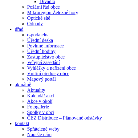
Divadlo
Požární řád obce
Mikroregion Železné hory
Optické sítě
Odpady
úřad
e-podatelna
Úřední deska
Povinné informace
Úřední hodiny
Zastupitelstvo obce
Veřejná zasedání
Vyhlášky a nařízení obce
Vnitřní předpisy obce
Mapový portál
aktuálně
Aktuality
Kalendář akcí
Akce v okolí
Fotogalerie
Spolky v obci
ČEZ Distribuce – Plánované odstávky
kontakt
Spřátelené weby
Napište nám