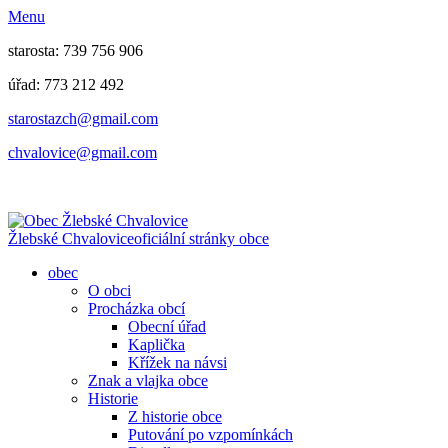
Menu
starosta: 739 756 906
úřad: 773 212 492
​​​​starostazch@gmail.com
​​​​chvalovice@gmail.com
Žlebské Chvalovice
oficiální stránky obce
obec
O obci
Procházka obcí
Obecní úřad
Kaplička
Křížek na návsi
Znak a vlajka obce
Historie
Z historie obce
Putování po vzpomínkách