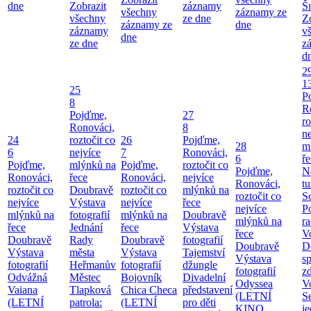
dne
Zobrazit
záznamy
Š
všechny
záznamy ze
všechny
ze dne
Z
záznamy ze
dne
záznamy
v
dne
ze dne
z
d
2
1
25
P
8
R
Pojďme,
27
ro
Ronováci,
8
ne
24
roztočit co
26
Pojďme,
28
m
6
nejvíce
7
Ronováci,
6
ř
Pojďme,
mlýnků na
Pojďme,
roztočit co
Pojďme,
N
Ronováci,
řece
Ronováci,
nejvíce
Ronováci,
tu
roztočit co
Doubravě
roztočit co
mlýnků na
roztočit co
S
nejvíce
Výstava
nejvíce
řece
nejvíce
P
mlýnků na
fotografií
mlýnků na
Doubravě
mlýnků na
ra
řece
Jednání
řece
Výstava
řece
V
Doubravě
Rady
Doubravě
fotografií
Doubravě
D
Výstava
města
Výstava
Tajemství
Výstava
sp
fotografií
Heřmanův
fotografií
džungle
fotografií
zd
Odvážná
Městec
Bojovník
Divadelní
Odyssea
V
Vaiana
Tlapková
Chica Checa
představení
(LETNÍ
S
(LETNÍ
patrola:
(LETNÍ
pro děti
KINO
j