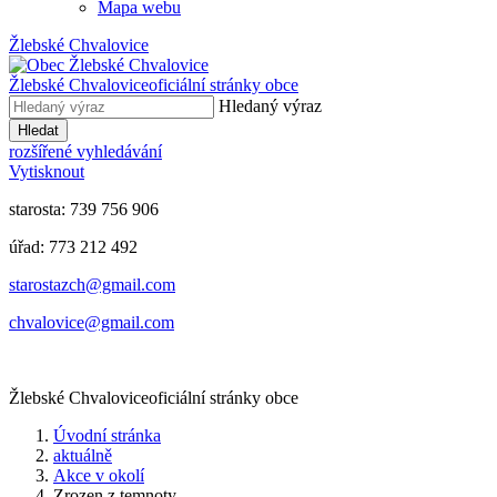
Mapa webu
Žlebské Chvalovice
Žlebské Chvalovice
oficiální stránky obce
Hledaný výraz
Hledat
rozšířené vyhledávání
Vytisknout
starosta: 739 756 906
úřad: 773 212 492
​​​​starostazch@gmail.com
​​​​chvalovice@gmail.com
Žlebské Chvalovice
oficiální stránky obce
Úvodní stránka
aktuálně
Akce v okolí
Zrozen z temnoty