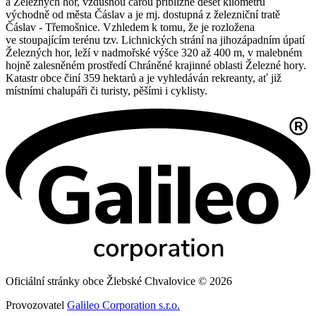
a Železných hor, vzdušnou čarou přibližně deset kilometrů
východně od města Čáslav a je mj. dostupná z železniční tratě
Čáslav - Třemošnice. Vzhledem k tomu, že je rozložena
ve stoupajícím terénu tzv. Lichnických strání na jihozápadním úpatí
Železných hor, leží v nadmořské výšce 320 až 400 m, v malebném
hojně zalesněném prostředí Chráněné krajinné oblasti Železné hory.
Katastr obce činí 359 hektarů a je vyhledáván rekreanty, ať již
místními chalupáři či turisty, pěšími i cyklisty.
Oficiální stránky obce Žlebské Chvalovice © 2026
Provozovatel
Galileo Corporation s.r.o.