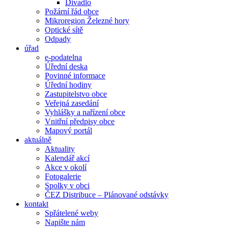
Divadlo
Požární řád obce
Mikroregion Železné hory
Optické sítě
Odpady
úřad
e-podatelna
Úřední deska
Povinné informace
Úřední hodiny
Zastupitelstvo obce
Veřejná zasedání
Vyhlášky a nařízení obce
Vnitřní předpisy obce
Mapový portál
aktuálně
Aktuality
Kalendář akcí
Akce v okolí
Fotogalerie
Spolky v obci
ČEZ Distribuce – Plánované odstávky
kontakt
Spřátelené weby
Napište nám