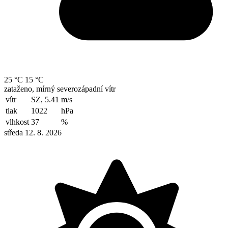
25 °C
15 °C
zataženo, mírný severozápadní vítr
vítr
SZ, 5.41
m/s
tlak
1022
hPa
vlhkost
37
%
středa 12. 8. 2026