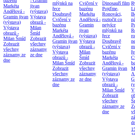
bazénu
- Gramin
mlýnků na
Cvičení v
Dinosauří film
Ry
Markéta
jivan
řece
bazénu
Pojďme,
Li
Andělová -
(výstava)
Doubravě
Markéta
Ronováci,
B
Gramin jivan
Výstava
Cvičení v
Andělová -
roztočit co
pá
(výstava)
obrazů -
bazénu
Gramin
nejvíce
P
Výstava
Milan
Markéta
jivan
mlýnků na
R
obrazů -
Šmíd
Andělová -
(výstava)
řece
ro
Milan Šmíd
Zobrazit
Gramin jivan
Výstava
Doubravě
ne
Zobrazit
všechny
(výstava)
obrazů -
Cvičení v
m
všechny
záznamy
Výstava
Milan
bazénu
ř
záznamy ze
ze dne
obrazů -
Šmíd
Markéta
C
dne
Milan Šmíd
Zobrazit
Andělová -
b
Zobrazit
všechny
Gramin jivan
M
všechny
záznamy
(výstava)
A
záznamy ze
ze dne
Výstava
G
dne
obrazů -
(v
Milan Šmíd
V
Zobrazit
o
všechny
Š
záznamy ze
Z
dne
v
z
d
1
1