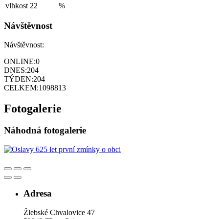
vlhkost
22
%
Návštěvnost
Návštěvnost:
ONLINE:
0
DNES:
204
TÝDEN:
204
CELKEM:
1098813
Fotogalerie
Náhodná fotogalerie
Adresa
Žlebské Chvalovice 47