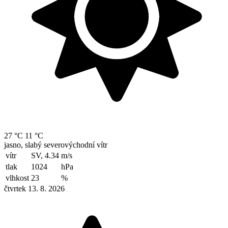
27 °C
11 °C
jasno, slabý severovýchodní vítr
vítr
SV, 4.34
m/s
tlak
1024
hPa
vlhkost
23
%
čtvrtek 13. 8. 2026