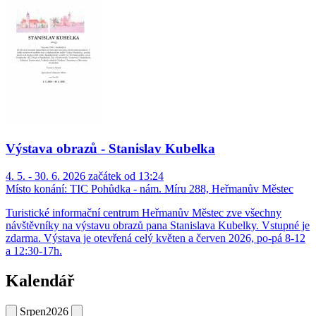
Výstava obrazů - Stanislav Kubelka
4. 5. - 30. 6. 2026 začátek od 13:24
Místo konání:
TIC Pohůdka - nám. Míru 288, Heřmanův Městec
Turistické informační centrum Heřmanův Městec zve všechny
návštěvníky na výstavu obrazů pana Stanislava Kubelky. Vstupné je
zdarma. Výstava je otevřená celý květen a červen 2026, po-pá 8-12
a 12:30-17h.
Kalendář
Srpen
2026