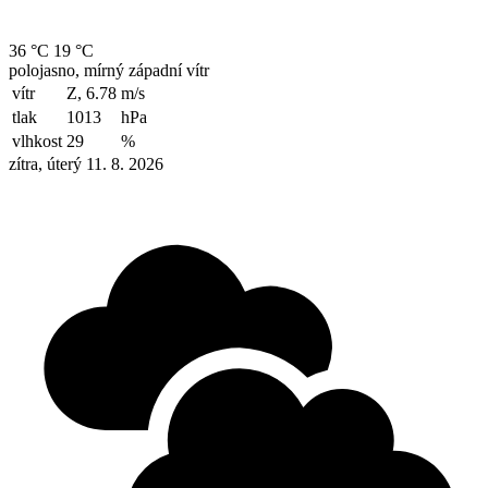
36 °C
19 °C
polojasno, mírný západní vítr
vítr
Z, 6.78
m/s
tlak
1013
hPa
vlhkost
29
%
zítra, úterý 11. 8. 2026