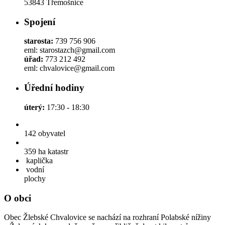
53843 Třemošnice
Spojení
starosta:
739 756 906
eml: starostazch@gmail.com
úřad:
773 212 492
eml: chvalovice@gmail.com
Úřední hodiny
úterý:
17:30 - 18:30
142
obyvatel
359 ha
katastr
kaplička
vodní
plochy
O obci
Obec Žlebské Chvalovice se nachází na rozhraní Polabské nížiny