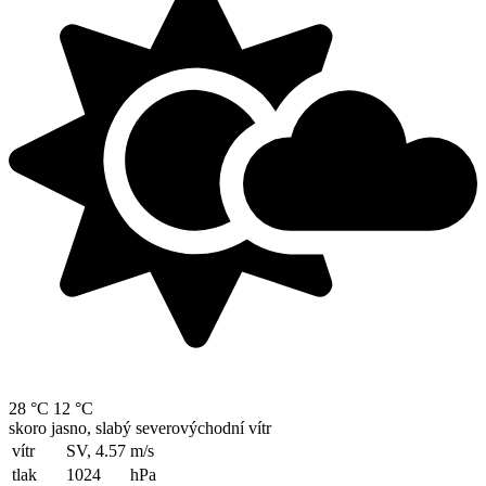
28 °C
12 °C
skoro jasno, slabý severovýchodní vítr
vítr
SV, 4.57
m/s
tlak
1024
hPa