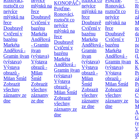
Ronováci,
nejvíce
roztočit co
Pojďme,
– 
KONOPÁČ)
roztočit co
mlýnků na
nejvíce
Ronováci,
R
Pojďme,
nejvíce
řece
mlýnků na
roztočit co
F
Ronováci,
mlýnků na
Doubravě
řece
nejvíce
z
roztočit co
řece
Cvičení v
Doubravě
mlýnků na
M
nejvíce
Doubravě
bazénu
Cvičení v
řece
n
mlýnků na
Cvičení v
Markéta
bazénu
Doubravě
d
řece
bazénu
Andělová
Markéta
Cvičení v
T
Doubravě
Markéta
- Gramin
Andělová -
bazénu
pa
Cvičení v
Andělová -
jivan
Gramin
Markéta
Di
bazénu
Gramin jivan
(výstava)
jivan
Andělová -
(
Markéta
(výstava)
Výstava
(výstava)
Gramin jivan
K
Andělová -
Výstava
obrazů -
Výstava
(výstava)
K
Gramin jivan
obrazů -
Milan
obrazů -
Výstava
P
(výstava)
Milan Šmíd
Šmíd
Milan
obrazů -
z
Výstava
Zobrazit
Zobrazit
Šmíd
Milan Šmíd
P
obrazů -
všechny
všechny
Zobrazit
Zobrazit
z
Milan Šmíd
záznamy ze
záznamy
všechny
všechny
C
Zobrazit
dne
ze dne
záznamy
záznamy ze
b
všechny
ze dne
dne
M
záznamy ze
A
dne
G
(v
V
o