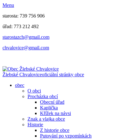
Menu
starosta: 739 756 906
úřad: 773 212 492
​​​​starostazch@gmail.com
​​​​chvalovice@gmail.com
Žlebské Chvalovice
oficiální stránky obce
obec
O obci
Procházka obcí
Obecní úřad
Kaplička
Křížek na návsi
Znak a vlajka obce
Historie
Z historie obce
Putování po vzpomínkách