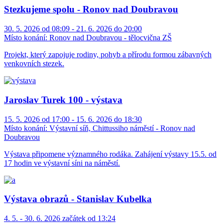
Stezkujeme spolu - Ronov nad Doubravou
30. 5. 2026 od 08:09 - 21. 6. 2026 do 20:00
Místo konání:
Ronov nad Doubravou - tělocvična ZŠ
Projekt, který zapojuje rodiny, pohyb a přírodu formou zábavných
venkovních stezek.
Jaroslav Turek 100 - výstava
15. 5. 2026 od 17:00 - 15. 6. 2026 do 18:30
Místo konání:
Výstavní síň, Chittussiho náměstí - Ronov nad
Doubravou
Výstava připomene významného rodáka. Zahájení výstavy 15.5. od
17 hodin ve výstavní síni na náměstí.
Výstava obrazů - Stanislav Kubelka
4. 5. - 30. 6. 2026 začátek od 13:24