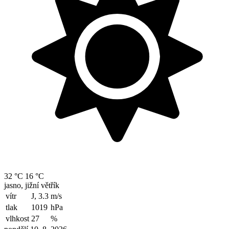
32 °C
16 °C
jasno, jižní větřík
vítr
J, 3.3
m/s
tlak
1019
hPa
vlhkost
27
%