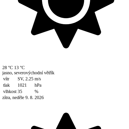
28 °C
13 °C
jasno, severovýchodní větřík
vítr
SV, 2.25
m/s
tlak
1021
hPa
vlhkost
35
%
zítra, neděle 9. 8. 2026