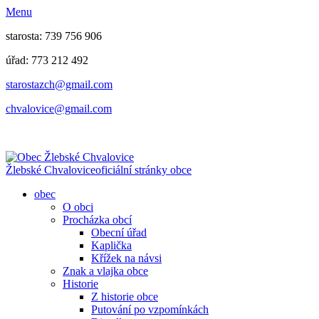
Menu
starosta: 739 756 906
úřad: 773 212 492
​​​​starostazch@gmail.com
​​​​chvalovice@gmail.com
Žlebské Chvalovice
oficiální stránky obce
obec
O obci
Procházka obcí
Obecní úřad
Kaplička
Křížek na návsi
Znak a vlajka obce
Historie
Z historie obce
Putování po vzpomínkách