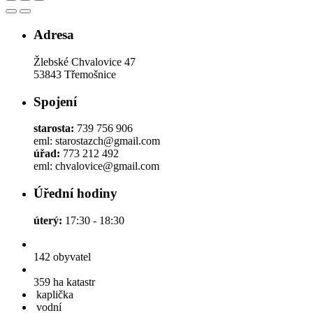
Adresa
Žlebské Chvalovice 47
53843 Třemošnice
Spojení
starosta:
739 756 906
eml: starostazch@gmail.com
úřad:
773 212 492
eml: chvalovice@gmail.com
Úřední hodiny
úterý:
17:30 - 18:30
142
obyvatel
359 ha
katastr
kaplička
vodní