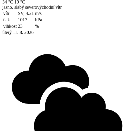
34 °C
19 °C
jasno, slabý severovýchodní vítr
vítr
SV, 4.21
m/s
tlak
1017
hPa
vlhkost
23
%
úterý 11. 8. 2026