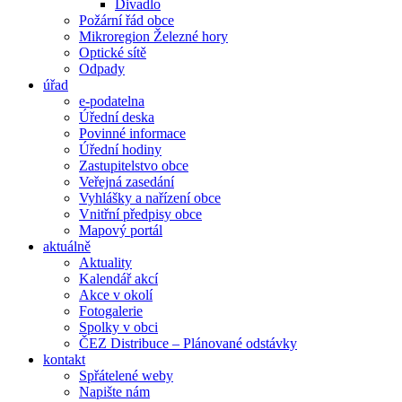
Divadlo
Požární řád obce
Mikroregion Železné hory
Optické sítě
Odpady
úřad
e-podatelna
Úřední deska
Povinné informace
Úřední hodiny
Zastupitelstvo obce
Veřejná zasedání
Vyhlášky a nařízení obce
Vnitřní předpisy obce
Mapový portál
aktuálně
Aktuality
Kalendář akcí
Akce v okolí
Fotogalerie
Spolky v obci
ČEZ Distribuce – Plánované odstávky
kontakt
Spřátelené weby
Napište nám