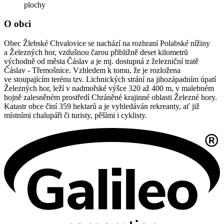
plochy
O obci
Obec Žlebské Chvalovice se nachází na rozhraní Polabské nížiny
a Železných hor, vzdušnou čarou přibližně deset kilometrů
východně od města Čáslav a je mj. dostupná z železniční tratě
Čáslav - Třemošnice. Vzhledem k tomu, že je rozložena
ve stoupajícím terénu tzv. Lichnických strání na jihozápadním úpatí
Železných hor, leží v nadmořské výšce 320 až 400 m, v malebném
hojně zalesněném prostředí Chráněné krajinné oblasti Železné hory.
Katastr obce činí 359 hektarů a je vyhledáván rekreanty, ať již
místními chalupáři či turisty, pěšími i cyklisty.