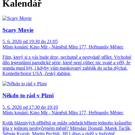
Kalendář
Scary Movie
5. 6. 2026 od 19:30 do 21:05
Místo konání:
Kino Mír - Náměstí Míru 177, Heřmanův Městec
Film, který si z vás bude drze, nechutně a nestydatě střílet. Vrcholné
dílo legendární parodické série, které není vůbec nic svaté a věří, že
sranda musí být, i kdyby vám maskovaný zabiják do ucha dýchal.
Komedie/horor USA, český dabing.
Někdo to rád v Plzni
5. 6. 2026 od 17:30 do 19:10
Místo konání:
Kino Mír - Náměstí Míru 177, Heřmanův Městec
Kolik bláznivých příběhů se může odehrát během jednoho krásného
léta v jednom neobyčejném městě? Miroslav Donutil, Marek Taclík,
Štěpán Kozub, Martin Pechlát, Jiří Lábus a další v hvězdně