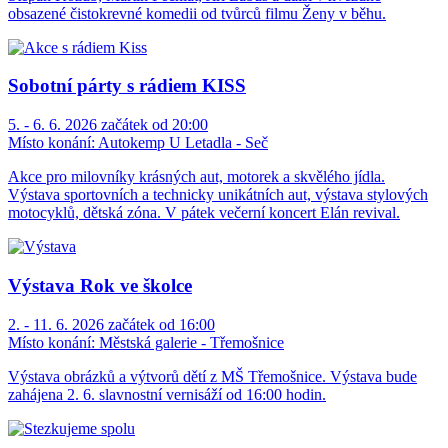
obsazené čistokrevné komedii od tvůrců filmu Ženy v běhu.
Sobotní párty s rádiem KISS
5. - 6. 6. 2026 začátek od 20:00
Místo konání:
Autokemp U Letadla - Seč
Akce pro milovníky krásných aut, motorek a skvělého jídla.
Výstava sportovních a technicky unikátních aut, výstava stylových
motocyklů, dětská zóna. V pátek večerní koncert Elán revival.
Výstava Rok ve školce
2. - 11. 6. 2026 začátek od 16:00
Místo konání:
Městská galerie - Třemošnice
Výstava obrázků a výtvorů dětí z MŠ Třemošnice. Výstava bude
zahájena 2. 6. slavnostní vernisáží od 16:00 hodin.