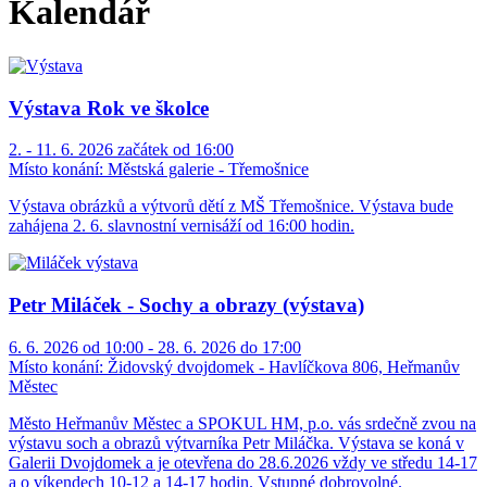
Kalendář
Výstava Rok ve školce
2. - 11. 6. 2026 začátek od 16:00
Místo konání:
Městská galerie - Třemošnice
Výstava obrázků a výtvorů dětí z MŠ Třemošnice. Výstava bude
zahájena 2. 6. slavnostní vernisáží od 16:00 hodin.
Petr Miláček - Sochy a obrazy (výstava)
6. 6. 2026 od 10:00 - 28. 6. 2026 do 17:00
Místo konání:
Židovský dvojdomek - Havlíčkova 806, Heřmanův
Městec
Město Heřmanův Městec a SPOKUL HM, p.o. vás srdečně zvou na
výstavu soch a obrazů výtvarníka Petr Miláčka. Výstava se koná v
Galerii Dvojdomek a je otevřena do 28.6.2026 vždy ve středu 14-17
a o víkendech 10-12 a 14-17 hodin. Vstupné dobrovolné.