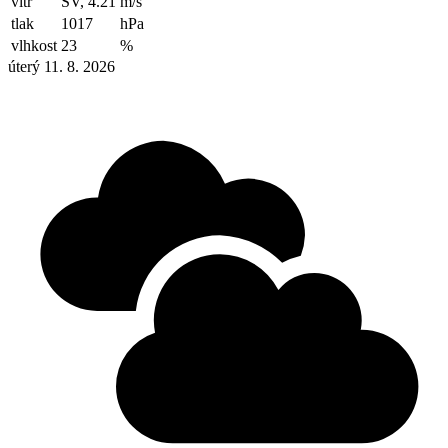
vítr
SV, 4.21
m/s
tlak
1017
hPa
vlhkost
23
%
úterý 11. 8. 2026