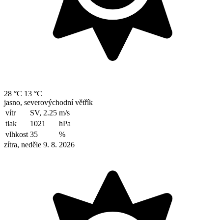
28 °C
13 °C
jasno, severovýchodní větřík
vítr
SV, 2.25
m/s
tlak
1021
hPa
vlhkost
35
%
zítra, neděle 9. 8. 2026