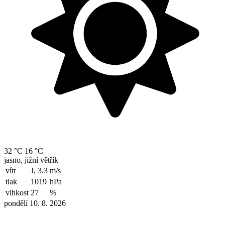
32 °C
16 °C
jasno, jižní větřík
vítr
J, 3.3
m/s
tlak
1019
hPa
vlhkost
27
%
pondělí 10. 8. 2026