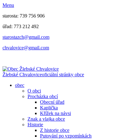
Menu
starosta: 739 756 906
úřad: 773 212 492
​​​​starostazch@gmail.com
​​​​chvalovice@gmail.com
Žlebské Chvalovice
oficiální stránky obce
obec
O obci
Procházka obcí
Obecní úřad
Kaplička
Křížek na návsi
Znak a vlajka obce
Historie
Z historie obce
Putování po vzpomínkách