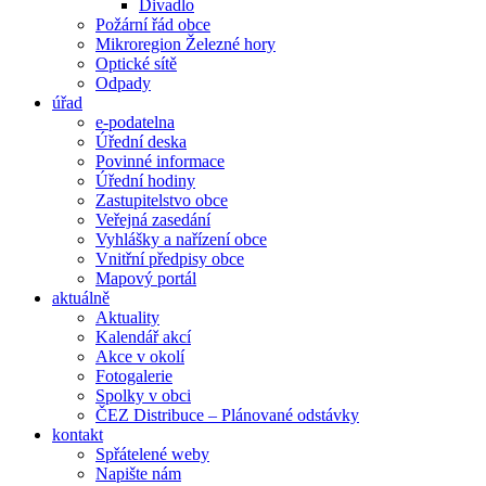
Divadlo
Požární řád obce
Mikroregion Železné hory
Optické sítě
Odpady
úřad
e-podatelna
Úřední deska
Povinné informace
Úřední hodiny
Zastupitelstvo obce
Veřejná zasedání
Vyhlášky a nařízení obce
Vnitřní předpisy obce
Mapový portál
aktuálně
Aktuality
Kalendář akcí
Akce v okolí
Fotogalerie
Spolky v obci
ČEZ Distribuce – Plánované odstávky
kontakt
Spřátelené weby
Napište nám