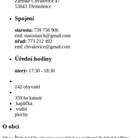
Žlebské Chvalovice 47
53843 Třemošnice
Spojení
starosta:
739 756 906
eml: starostazch@gmail.com
úřad:
773 212 492
eml: chvalovice@gmail.com
Úřední hodiny
úterý:
17:30 - 18:30
142
obyvatel
359 ha
katastr
kaplička
vodní
plochy
O obci