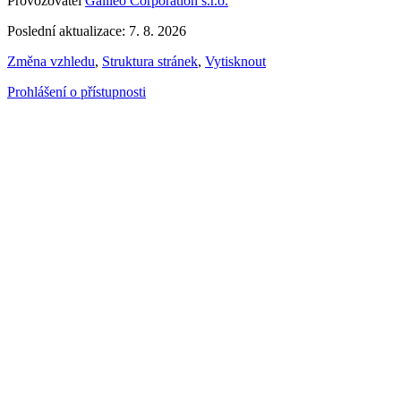
Provozovatel
Galileo Corporation s.r.o.
Poslední aktualizace: 7. 8. 2026
Změna vzhledu
,
Struktura stránek
,
Vytisknout
Prohlášení o přístupnosti