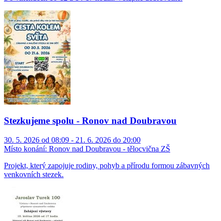
Stezkujeme spolu - Ronov nad Doubravou
30. 5. 2026 od 08:09 - 21. 6. 2026 do 20:00
Místo konání:
Ronov nad Doubravou - tělocvična ZŠ
Projekt, který zapojuje rodiny, pohyb a přírodu formou zábavných
venkovních stezek.