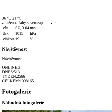
36 °C
21 °C
zataženo, slabý severozápadní vítr
vítr
SZ, 3.64
m/s
tlak
1015
hPa
vlhkost
19
%
Návštěvnost
Návštěvnost:
ONLINE:
3
DNES:
513
TÝDEN:
2566
CELKEM:
1098165
Fotogalerie
Náhodná fotogalerie