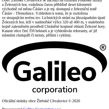
Obec Žlebské Chvalovice se nachází na rozhraní Polabské nížiny
a Železných hor, vzdušnou čarou přibližně deset kilometrů
východně od města Čáslav a je mj. dostupná z železniční tratě
Čáslav - Třemošnice. Vzhledem k tomu, že je rozložena
ve stoupajícím terénu tzv. Lichnických strání na jihozápadním úpatí
Železných hor, leží v nadmořské výšce 320 až 400 m, v malebném
hojně zalesněném prostředí Chráněné krajinné oblasti Železné hory.
Katastr obce činí 359 hektarů a je vyhledáván rekreanty, ať již
místními chalupáři či turisty, pěšími i cyklisty.
Oficiální stránky obce Žlebské Chvalovice © 2026