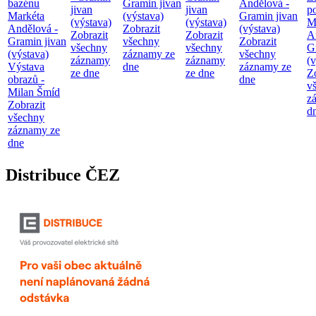
bazénu
Gramin jivan
Andělová -
jivan
jivan
p
Markéta
(výstava)
Gramin jivan
(výstava)
(výstava)
M
Andělová -
Zobrazit
(výstava)
Zobrazit
Zobrazit
A
Gramin jivan
všechny
Zobrazit
všechny
všechny
G
(výstava)
záznamy ze
všechny
záznamy
záznamy
(v
Výstava
dne
záznamy ze
ze dne
ze dne
Z
obrazů -
dne
v
Milan Šmíd
z
Zobrazit
d
všechny
záznamy ze
dne
Distribuce ČEZ