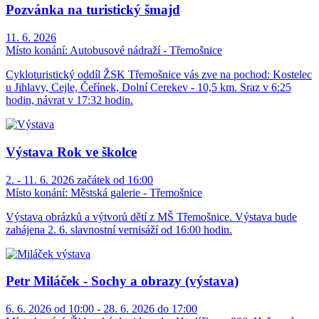
Pozvánka na turistický šmajd
11. 6. 2026
Místo konání:
Autobusové nádraží - Třemošnice
Cykloturistický oddíl ŽSK Třemošnice vás zve na pochod: Kostelec
u Jihlavy, Cejle, Čeřínek, Dolní Cerekev - 10,5 km. Sraz v 6:25
hodin, návrat v 17:32 hodin.
Výstava Rok ve školce
2. - 11. 6. 2026 začátek od 16:00
Místo konání:
Městská galerie - Třemošnice
Výstava obrázků a výtvorů dětí z MŠ Třemošnice. Výstava bude
zahájena 2. 6. slavnostní vernisáží od 16:00 hodin.
Petr Miláček - Sochy a obrazy (výstava)
6. 6. 2026 od 10:00 - 28. 6. 2026 do 17:00