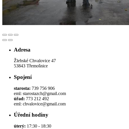
Adresa
Žlebské Chvalovice 47
53843 Třemošnice
Spojení
starosta:
739 756 906
eml: starostazch@gmail.com
úřad:
773 212 492
eml: chvalovice@gmail.com
Úřední hodiny
úterý:
17:30 - 18:30