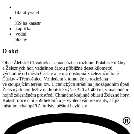
142
obyvatel
359 ha
katastr
kaplička
vodní
plochy
O obci
Obec Žlebské Chvalovice se nachází na rozhraní Polabské nížiny
a Železných hor, vzdušnou čarou přibližně deset kilometrů
východně od města Čáslav a je mj. dostupná z železniční tratě
Čáslav - Třemošnice. Vzhledem k tomu, že je rozložena
ve stoupajícím terénu tzv. Lichnických strání na jihozápadním úpatí
Železných hor, leží v nadmořské výšce 320 až 400 m, v malebném
hojně zalesněném prostředí Chráněné krajinné oblasti Železné hory.
Katastr obce činí 359 hektarů a je vyhledáván rekreanty, ať již
místními chalupáři či turisty, pěšími i cyklisty.