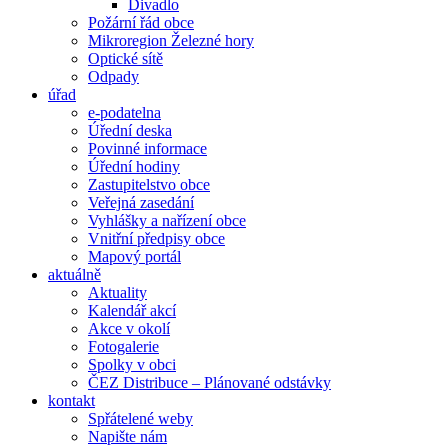
Divadlo
Požární řád obce
Mikroregion Železné hory
Optické sítě
Odpady
úřad
e-podatelna
Úřední deska
Povinné informace
Úřední hodiny
Zastupitelstvo obce
Veřejná zasedání
Vyhlášky a nařízení obce
Vnitřní předpisy obce
Mapový portál
aktuálně
Aktuality
Kalendář akcí
Akce v okolí
Fotogalerie
Spolky v obci
ČEZ Distribuce – Plánované odstávky
kontakt
Spřátelené weby
Napište nám