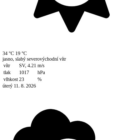
34 °C
19 °C
jasno, slabý severovýchodní vítr
vítr
SV, 4.21
m/s
tlak
1017
hPa
vlhkost
23
%
úterý 11. 8. 2026