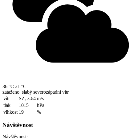
36 °C
21 °C
zataženo, slabý severozápadní vítr
vítr
SZ, 3.64
m/s
tlak
1015
hPa
vlhkost
19
%
Návštěvnost
Návštěvnost: