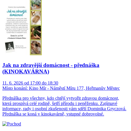
Jak na zdravější domácnost - přednáška
(KINOKAVÁRNA)
11. 6. 2026 od 17:00 do 18:30
Místo konání:
Kino Mír - Náměstí Míru 177, Heřmanův Městec
Přednáška pro všechny, kdo chtějí vytvořit zdravou domácnost,
která prospívá celé rodině, šetří přírodu i peněženku. Zajímavé
informace, rady i osobní zkušenosti vám sdělí Dominika Gryczová.
Přednáška se koná v kinokavárně, vstupné dobrovolné.