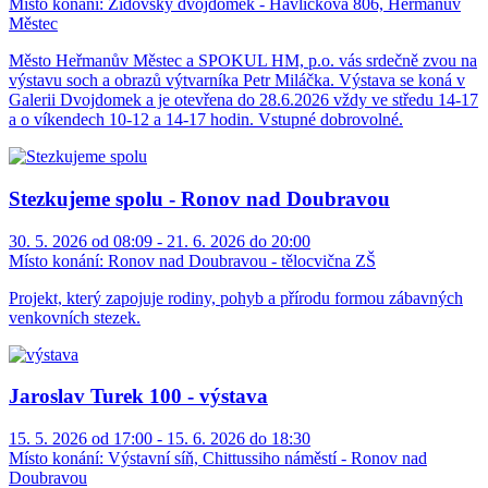
Místo konání:
Židovský dvojdomek - Havlíčkova 806, Heřmanův
Městec
Město Heřmanův Městec a SPOKUL HM, p.o. vás srdečně zvou na
výstavu soch a obrazů výtvarníka Petr Miláčka. Výstava se koná v
Galerii Dvojdomek a je otevřena do 28.6.2026 vždy ve středu 14-17
a o víkendech 10-12 a 14-17 hodin. Vstupné dobrovolné.
Stezkujeme spolu - Ronov nad Doubravou
30. 5. 2026 od 08:09 - 21. 6. 2026 do 20:00
Místo konání:
Ronov nad Doubravou - tělocvična ZŠ
Projekt, který zapojuje rodiny, pohyb a přírodu formou zábavných
venkovních stezek.
Jaroslav Turek 100 - výstava
15. 5. 2026 od 17:00 - 15. 6. 2026 do 18:30
Místo konání:
Výstavní síň, Chittussiho náměstí - Ronov nad
Doubravou