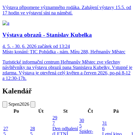
Výstava připomene významného rodáka. Zahájení výstavy 15.5. od
17 hodin ve výstavní síni na náměstí.
Výstava obrazů - Stanislav Kubelka
4. 5. - 30. 6. 2026 začátek od 13:24
Místo konání:
TIC Pohůdka - nám. Míru 288, Heřmanův Městec
Turistické informační centrum Heřmanův Městec zve všechny
návštěvníky na výstavu obrazů pana Stanislava Kubelky. Vstupné je
zdarma. Výstava je otevřená celý květen a červen 2026, po-pá 8-12
a 12:30-17h.
Kalendář
Srpen
2026
Po
Út
St
Čt
Pá
29
30
7
31
5
27
28
Den odhalení
6
Spider-
5
5
(LETNÍ
Letní kino
1