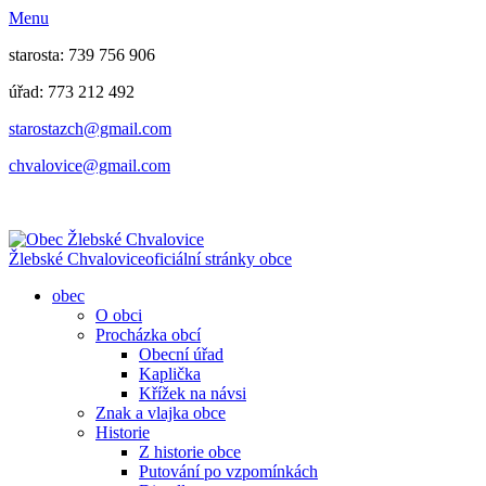
Menu
starosta: 739 756 906
úřad: 773 212 492
​​​​starostazch@gmail.com
​​​​chvalovice@gmail.com
Žlebské Chvalovice
oficiální stránky obce
obec
O obci
Procházka obcí
Obecní úřad
Kaplička
Křížek na návsi
Znak a vlajka obce
Historie
Z historie obce
Putování po vzpomínkách