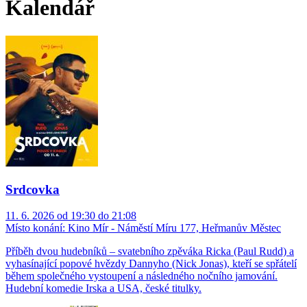
Kalendář
Srdcovka
11. 6. 2026 od 19:30 do 21:08
Místo konání:
Kino Mír - Náměstí Míru 177, Heřmanův Městec
Příběh dvou hudebníků – svatebního zpěváka Ricka (Paul Rudd) a
vyhasínající popové hvězdy Dannyho (Nick Jonas), kteří se spřátelí
během společného vystoupení a následného nočního jamování.
Hudební komedie Irska a USA, české titulky.