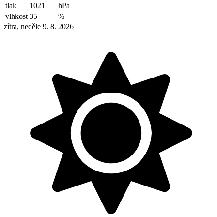
tlak
1021
hPa
vlhkost
35
%
zítra, neděle 9. 8. 2026