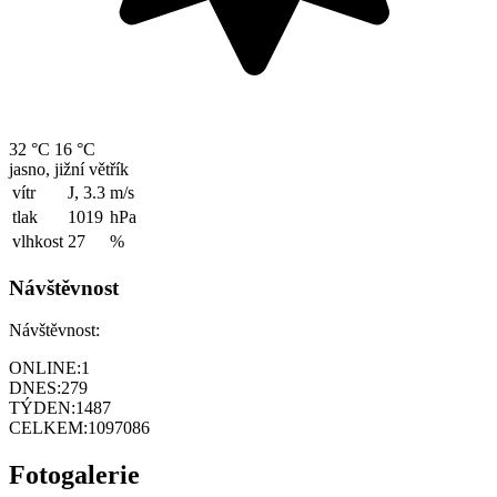
32 °C
16 °C
jasno, jižní větřík
vítr
J, 3.3
m/s
tlak
1019
hPa
vlhkost
27
%
Návštěvnost
Návštěvnost:
ONLINE:
1
DNES:
279
TÝDEN:
1487
CELKEM:
1097086
Fotogalerie