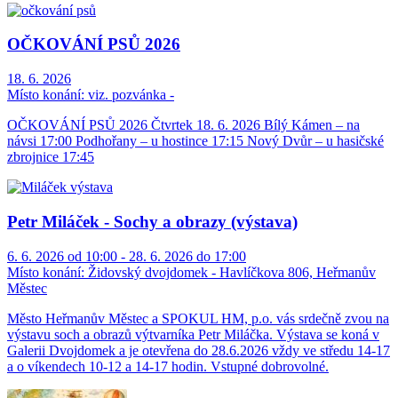
OČKOVÁNÍ PSŮ 2026
18. 6. 2026
Místo konání:
viz. pozvánka -
OČKOVÁNÍ PSŮ 2026 Čtvrtek 18. 6. 2026 Bílý Kámen – na
návsi 17:00 Podhořany – u hostince 17:15 Nový Dvůr – u hasičské
zbrojnice 17:45
Petr Miláček - Sochy a obrazy (výstava)
6. 6. 2026 od 10:00 - 28. 6. 2026 do 17:00
Místo konání:
Židovský dvojdomek - Havlíčkova 806, Heřmanův
Městec
Město Heřmanův Městec a SPOKUL HM, p.o. vás srdečně zvou na
výstavu soch a obrazů výtvarníka Petr Miláčka. Výstava se koná v
Galerii Dvojdomek a je otevřena do 28.6.2026 vždy ve středu 14-17
a o víkendech 10-12 a 14-17 hodin. Vstupné dobrovolné.