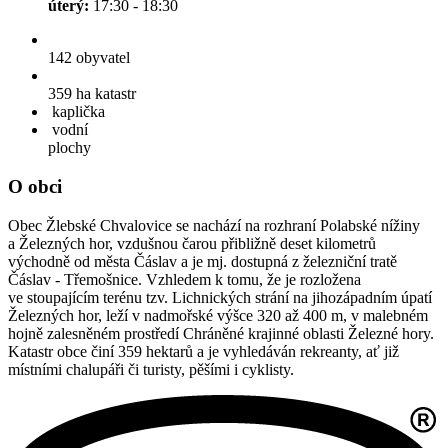
úterý:
17:30 - 18:30
142
obyvatel
359 ha
katastr
kaplička
vodní
plochy
O obci
Obec Žlebské Chvalovice se nachází na rozhraní Polabské nížiny
a Železných hor, vzdušnou čarou přibližně deset kilometrů
východně od města Čáslav a je mj. dostupná z železniční tratě
Čáslav - Třemošnice. Vzhledem k tomu, že je rozložena
ve stoupajícím terénu tzv. Lichnických strání na jihozápadním úpatí
Železných hor, leží v nadmořské výšce 320 až 400 m, v malebném
hojně zalesněném prostředí Chráněné krajinné oblasti Železné hory.
Katastr obce činí 359 hektarů a je vyhledáván rekreanty, ať již
místními chalupáři či turisty, pěšími i cyklisty.