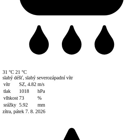
31 °C
21 °C
slabý déšť, slabý severozápadní vítr
vítr
SZ, 4.82
m/s
tlak
1018
hPa
vlhkost
73
%
srážky
5.92
mm
zítra, pátek 7. 8. 2026