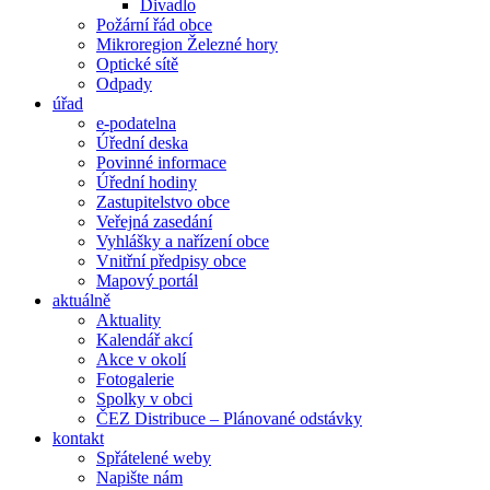
Divadlo
Požární řád obce
Mikroregion Železné hory
Optické sítě
Odpady
úřad
e-podatelna
Úřední deska
Povinné informace
Úřední hodiny
Zastupitelstvo obce
Veřejná zasedání
Vyhlášky a nařízení obce
Vnitřní předpisy obce
Mapový portál
aktuálně
Aktuality
Kalendář akcí
Akce v okolí
Fotogalerie
Spolky v obci
ČEZ Distribuce – Plánované odstávky
kontakt
Spřátelené weby
Napište nám