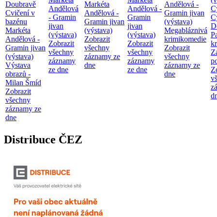
Doubravě
Markéta
Andělová -
Andělová
Andělová -
C
Cvičení v
Andělová -
Gramin jivan
- Gramin
Gramin
C
bazénu
Gramin jivan
(výstava)
jivan
jivan
D
Markéta
(výstava)
Megabláznivá
(výstava)
(výstava)
P
Andělová -
Zobrazit
krimikomedie
Zobrazit
Zobrazit
kr
Gramin jivan
všechny
Zobrazit
všechny
všechny
Z
(výstava)
záznamy ze
všechny
záznamy
záznamy
p
Výstava
dne
záznamy ze
ze dne
ze dne
Z
obrazů -
dne
v
Milan Šmíd
z
Zobrazit
d
všechny
záznamy ze
dne
Distribuce ČEZ