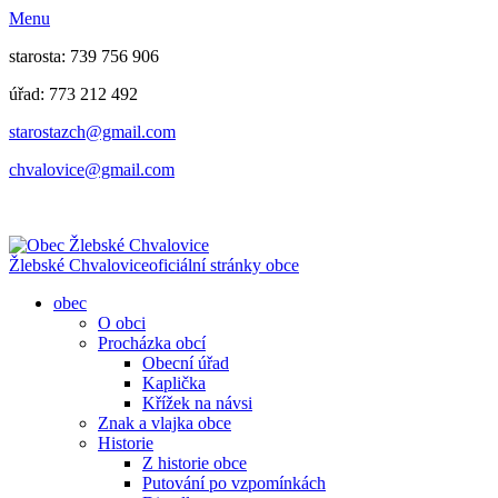
Menu
starosta: 739 756 906
úřad: 773 212 492
​​​​starostazch@gmail.com
​​​​chvalovice@gmail.com
Žlebské Chvalovice
oficiální stránky obce
obec
O obci
Procházka obcí
Obecní úřad
Kaplička
Křížek na návsi
Znak a vlajka obce
Historie
Z historie obce
Putování po vzpomínkách