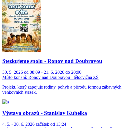
Stezkujeme spolu - Ronov nad Doubravou
30. 5. 2026 od 08:09 - 21. 6. 2026 do 20:00
Místo konání:
Ronov nad Doubravou - tělocvična ZŠ
Projekt, který zapojuje rodiny, pohyb a přírodu formou zábavných
venkovních stezek.
Výstava obrazů - Stanislav Kubelka
4. 5. - 30. 6. 2026 začátek od 13:24