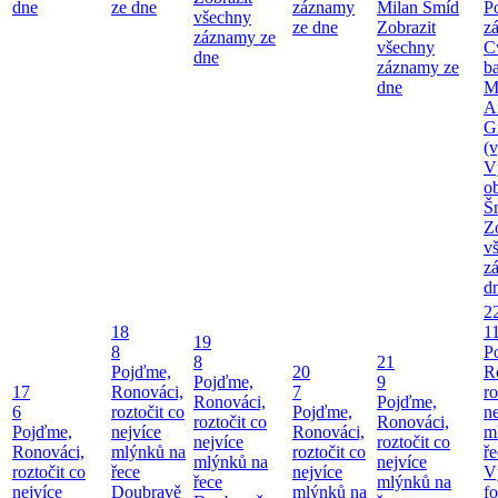
dne
ze dne
záznamy
Milan Šmíd
P
všechny
ze dne
Zobrazit
z
záznamy ze
všechny
C
dne
záznamy ze
b
dne
M
A
G
(v
V
o
Š
Z
v
z
d
2
18
1
19
8
P
8
21
Pojďme,
20
R
Pojďme,
9
17
Ronováci,
7
ro
Ronováci,
Pojďme,
6
roztočit co
Pojďme,
ne
roztočit co
Ronováci,
Pojďme,
nejvíce
Ronováci,
m
nejvíce
roztočit co
Ronováci,
mlýnků na
roztočit co
ř
mlýnků na
nejvíce
roztočit co
řece
nejvíce
V
řece
mlýnků na
nejvíce
Doubravě
mlýnků na
fo