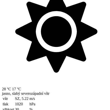
28 °C
17 °C
jasno, slabý severozápadní vítr
vítr
SZ, 5.22
m/s
tlak
1020
hPa
vlhkost
30
%