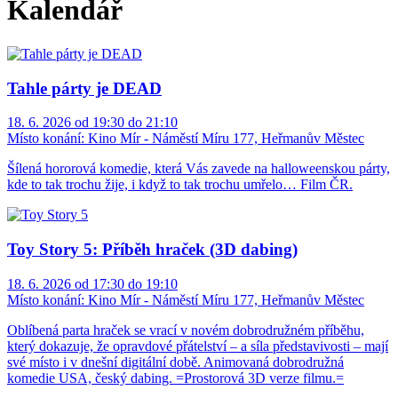
Kalendář
Tahle párty je DEAD
18. 6. 2026 od 19:30 do 21:10
Místo konání:
Kino Mír - Náměstí Míru 177, Heřmanův Městec
Šílená hororová komedie, která Vás zavede na halloweenskou párty,
kde to tak trochu žije, i když to tak trochu umřelo… Film ČR.
Toy Story 5: Příběh hraček (3D dabing)
18. 6. 2026 od 17:30 do 19:10
Místo konání:
Kino Mír - Náměstí Míru 177, Heřmanův Městec
Oblíbená parta hraček se vrací v novém dobrodružném příběhu,
který dokazuje, že opravdové přátelství – a síla představivosti – mají
své místo i v dnešní digitální době. Animovaná dobrodružná
komedie USA, český dabing. =Prostorová 3D verze filmu.=