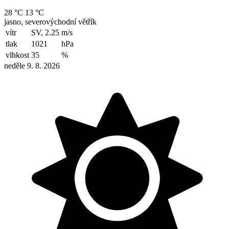
28 °C
13 °C
jasno, severovýchodní větřík
vítr
SV, 2.25
m/s
tlak
1021
hPa
vlhkost
35
%
neděle 9. 8. 2026