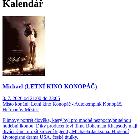
Kalendář
Michael (LETNÍ KINO KONOPÁČ)
3. 7. 2026 od 21:00 do 23:05
Místo konání:
Letní kino Konopáč - Autokempink Konopáč,
Heřmanův Městec
Filmový portrét člověka, který byl pro mnohé nezpochybnitelnou
hudební ikonou. Díky producentovi filmu Bohemian Rhapsody mají
diváci šanci prožít zrození legendy Michaela Jacksona. Hudební
životopisné drama USA, české titulky.