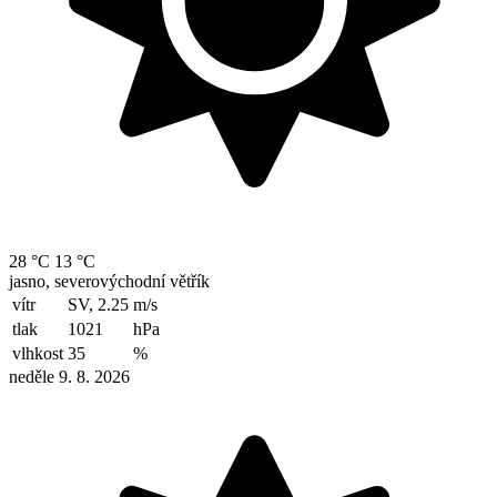
28 °C
13 °C
jasno, severovýchodní větřík
vítr
SV, 2.25
m/s
tlak
1021
hPa
vlhkost
35
%
neděle 9. 8. 2026