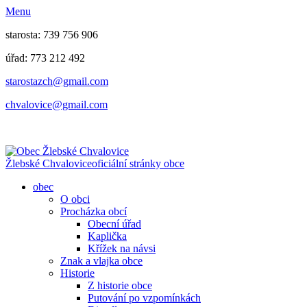
Menu
starosta: 739 756 906
úřad: 773 212 492
​​​​starostazch@gmail.com
​​​​chvalovice@gmail.com
Žlebské Chvalovice
oficiální stránky obce
obec
O obci
Procházka obcí
Obecní úřad
Kaplička
Křížek na návsi
Znak a vlajka obce
Historie
Z historie obce
Putování po vzpomínkách