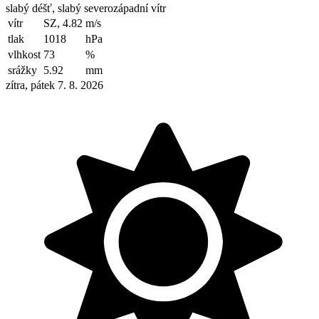
slabý déšť, slabý severozápadní vítr
vítr
SZ, 4.82
m/s
tlak
1018
hPa
vlhkost
73
%
srážky
5.92
mm
zítra, pátek 7. 8. 2026