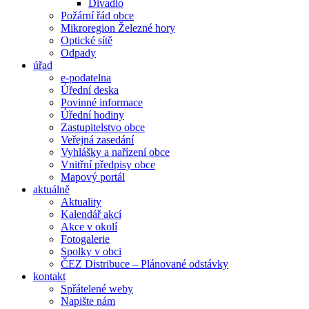
Divadlo
Požární řád obce
Mikroregion Železné hory
Optické sítě
Odpady
úřad
e-podatelna
Úřední deska
Povinné informace
Úřední hodiny
Zastupitelstvo obce
Veřejná zasedání
Vyhlášky a nařízení obce
Vnitřní předpisy obce
Mapový portál
aktuálně
Aktuality
Kalendář akcí
Akce v okolí
Fotogalerie
Spolky v obci
ČEZ Distribuce – Plánované odstávky
kontakt
Spřátelené weby
Napište nám