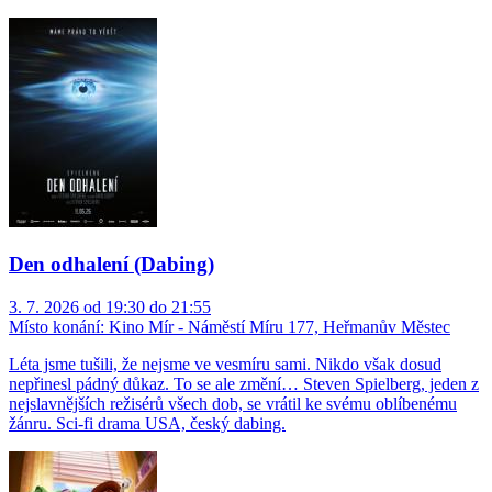
Den odhalení (Dabing)
3. 7. 2026 od 19:30 do 21:55
Místo konání:
Kino Mír - Náměstí Míru 177, Heřmanův Městec
Léta jsme tušili, že nejsme ve vesmíru sami. Nikdo však dosud
nepřinesl pádný důkaz. To se ale změní… Steven Spielberg, jeden z
nejslavnějších režisérů všech dob, se vrátil ke svému oblíbenému
žánru. Sci-fi drama USA, český dabing.