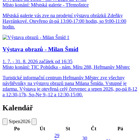
Místo konání:
Městská galerie - Třemošnice
Městská galerie vás zve na prodejní výstavu obrázků Zdeňky
Havránkové. Otevřeno út-pá 13:00-17:00 hodin, so 9:00-11:00
hodin.
Výstava obrazů - Milan Šmíd
1. 7. - 31. 8. 2026 začátek od 16:35
Místo konání:
TIC Pohůdka - nám. Míru 288, Heřmanův Městec
Turistické informační centrum Heřmanův Městec zve všechny
návštěvníky na výstavu obrazů pana Milana Šmída. Vstupné je
zdarma. Výstava je otevřená celý červenec a srpen 2026, po-pá 8-12
a 12:30-17h, So-Ne 9–12 a 12:30-15:00.
Kalendář
Srpen
2026
Po
Út
St
Čt
Pá
29
30