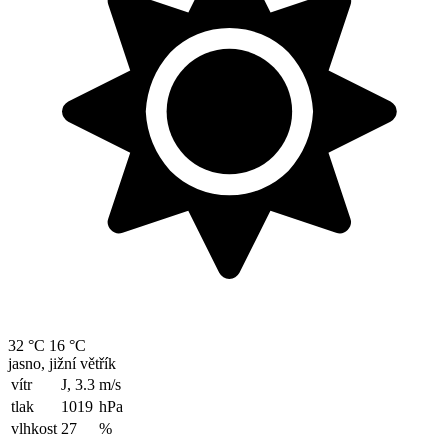
32 °C
16 °C
jasno, jižní větřík
vítr
J, 3.3
m/s
tlak
1019
hPa
vlhkost
27
%