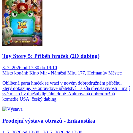
Toy Story 5: Příběh hraček (2D dabing)
3. 7. 2026 od 17:30 do 19:10
Místo konání:
Kino Mír - Náměstí Míru 177, Heřmanův Městec
Oblíbená parta hraček se vrací v novém dobrodružném příběhu,
který dokazuje, že opravdové přátelství – a síla představivosti – mají
své místo i v dnešní digitální době. Animovaná dobrodružná
komedie USA, český dabing.
Prodejní výstava obrazů - Enkaustika
1. 7. 2026 od 13:00 - 30. 7. 2026 do 17:00