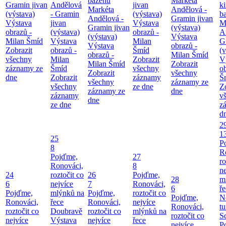
bazénu
Markéta
Gramin jivan
Andělová
jivan
k
Markéta
Andělová -
(výstava)
- Gramin
(výstava)
b
Andělová -
Gramin jivan
Výstava
jivan
Výstava
M
Gramin jivan
(výstava)
obrazů -
(výstava)
obrazů -
A
(výstava)
Výstava
Milan Šmíd
Výstava
Milan
G
Výstava
obrazů -
Zobrazit
obrazů -
Šmíd
(v
obrazů -
Milan Šmíd
všechny
Milan
Zobrazit
V
Milan Šmíd
Zobrazit
záznamy ze
Šmíd
všechny
o
Zobrazit
všechny
dne
Zobrazit
záznamy
Š
všechny
záznamy ze
všechny
ze dne
Z
záznamy ze
dne
záznamy
v
dne
ze dne
z
d
2
1
25
P
8
R
Pojďme,
27
ro
Ronováci,
8
ne
24
roztočit co
26
Pojďme,
28
m
6
nejvíce
7
Ronováci,
6
ř
Pojďme,
mlýnků na
Pojďme,
roztočit co
Pojďme,
N
Ronováci,
řece
Ronováci,
nejvíce
Ronováci,
tu
roztočit co
Doubravě
roztočit co
mlýnků na
roztočit co
S
nejvíce
Výstava
nejvíce
řece
nejvíce
P