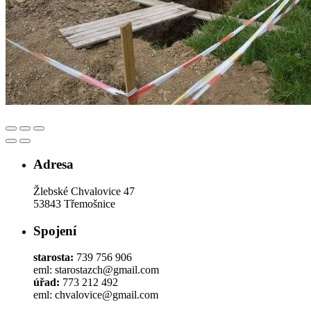
Adresa
Žlebské Chvalovice 47
53843 Třemošnice
Spojení
starosta:
739 756 906
eml: starostazch@gmail.com
úřad:
773 212 492
eml: chvalovice@gmail.com