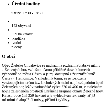
Úřední hodiny
úterý:
17:30 - 18:30
142
obyvatel
359 ha
katastr
kaplička
vodní
plochy
O obci
Obec Žlebské Chvalovice se nachází na rozhraní Polabské nížiny
a Železných hor, vzdušnou čarou přibližně deset kilometrů
východně od města Čáslav a je mj. dostupná z železniční tratě
Čáslav - Třemošnice. Vzhledem k tomu, že je rozložena
ve stoupajícím terénu tzv. Lichnických strání na jihozápadním úpatí
Železných hor, leží v nadmořské výšce 320 až 400 m, v malebném
hojně zalesněném prostředí Chráněné krajinné oblasti Železné hory.
Katastr obce činí 359 hektarů a je vyhledáván rekreanty, ať již
místními chalupáři či turisty, pěšími i cyklisty.