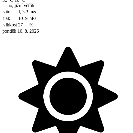
32 °C
16 °C
jasno, jižní větřík
vítr
J, 3.3
m/s
tlak
1019
hPa
vlhkost
27
%
pondělí 10. 8. 2026