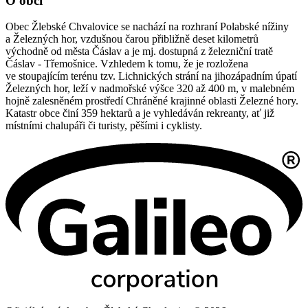
O obci
Obec Žlebské Chvalovice se nachází na rozhraní Polabské nížiny
a Železných hor, vzdušnou čarou přibližně deset kilometrů
východně od města Čáslav a je mj. dostupná z železniční tratě
Čáslav - Třemošnice. Vzhledem k tomu, že je rozložena
ve stoupajícím terénu tzv. Lichnických strání na jihozápadním úpatí
Železných hor, leží v nadmořské výšce 320 až 400 m, v malebném
hojně zalesněném prostředí Chráněné krajinné oblasti Železné hory.
Katastr obce činí 359 hektarů a je vyhledáván rekreanty, ať již
místními chalupáři či turisty, pěšími i cyklisty.