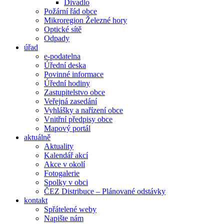
Divadlo
Požární řád obce
Mikroregion Železné hory
Optické sítě
Odpady
úřad
e-podatelna
Úřední deska
Povinné informace
Úřední hodiny
Zastupitelstvo obce
Veřejná zasedání
Vyhlášky a nařízení obce
Vnitřní předpisy obce
Mapový portál
aktuálně
Aktuality
Kalendář akcí
Akce v okolí
Fotogalerie
Spolky v obci
ČEZ Distribuce – Plánované odstávky
kontakt
Spřátelené weby
Napište nám