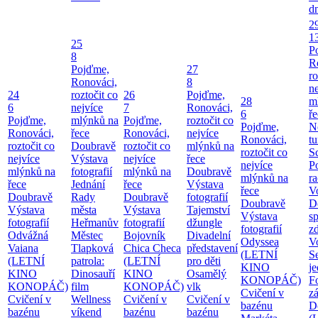
d
2
1
25
P
8
R
Pojďme,
27
ro
Ronováci,
8
ne
24
roztočit co
26
Pojďme,
28
m
6
nejvíce
7
Ronováci,
6
ř
Pojďme,
mlýnků na
Pojďme,
roztočit co
Pojďme,
N
Ronováci,
řece
Ronováci,
nejvíce
Ronováci,
tu
roztočit co
Doubravě
roztočit co
mlýnků na
roztočit co
S
nejvíce
Výstava
nejvíce
řece
nejvíce
P
mlýnků na
fotografií
mlýnků na
Doubravě
mlýnků na
ra
řece
Jednání
řece
Výstava
řece
V
Doubravě
Rady
Doubravě
fotografií
Doubravě
D
Výstava
města
Výstava
Tajemství
Výstava
sp
fotografií
Heřmanův
fotografií
džungle
fotografií
zd
Odvážná
Městec
Bojovník
Divadelní
Odyssea
V
Vaiana
Tlapková
Chica Checa
představení
(LETNÍ
S
(LETNÍ
patrola:
(LETNÍ
pro děti
KINO
j
KINO
Dinosauří
KINO
Osamělý
KONOPÁČ)
F
KONOPÁČ)
film
KONOPÁČ)
vlk
Cvičení v
z
Cvičení v
Wellness
Cvičení v
Cvičení v
bazénu
D
bazénu
víkend
bazénu
bazénu