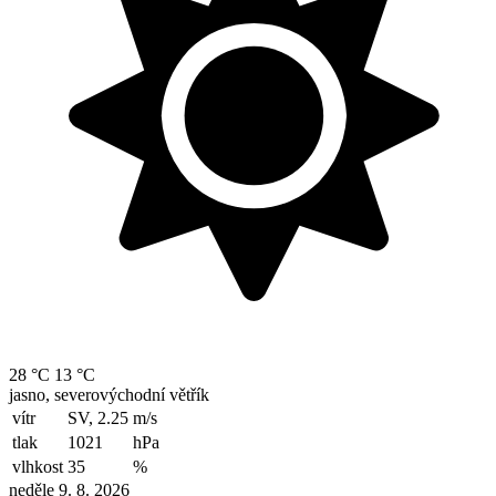
28 °C
13 °C
jasno, severovýchodní větřík
vítr
SV, 2.25
m/s
tlak
1021
hPa
vlhkost
35
%
neděle 9. 8. 2026