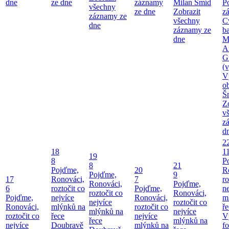
dne
ze dne
záznamy
Milan Šmíd
P
všechny
ze dne
Zobrazit
z
záznamy ze
všechny
C
dne
záznamy ze
b
dne
M
A
G
(v
V
o
Š
Z
v
z
d
2
18
1
19
8
P
8
21
Pojďme,
20
R
Pojďme,
9
17
Ronováci,
7
ro
Ronováci,
Pojďme,
6
roztočit co
Pojďme,
ne
roztočit co
Ronováci,
Pojďme,
nejvíce
Ronováci,
m
nejvíce
roztočit co
Ronováci,
mlýnků na
roztočit co
ř
mlýnků na
nejvíce
roztočit co
řece
nejvíce
V
řece
mlýnků na
nejvíce
Doubravě
mlýnků na
fo