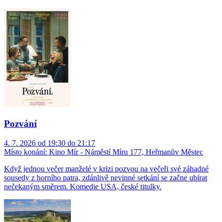
Pozvání
4. 7. 2026 od 19:30 do 21:17
Místo konání:
Kino Mír - Náměstí Míru 177, Heřmanův Městec
Když jednou večer manželé v krizi pozvou na večeři své záhadné
sousedy z horního patra, zdánlivě nevinné setkání se začne ubírat
nečekaným směrem. Komedie USA, české titulky.