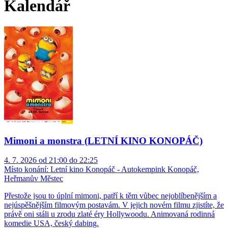
Kalendář
Mimoni a monstra (LETNÍ KINO KONOPÁČ)
4. 7. 2026 od 21:00 do 22:25
Místo konání:
Letní kino Konopáč - Autokempink Konopáč,
Heřmanův Městec
Přestože jsou to úplní mimoni, patří k těm vůbec nejoblíbenějším a
nejúspěšnějším filmovým postavám. V jejich novém filmu zjistíte, že
právě oni stáli u zrodu zlaté éry Hollywoodu. Animovaná rodinná
komedie USA, český dabing.