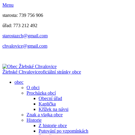
Menu
starosta: 739 756 906
úřad: 773 212 492
​​​​starostazch@gmail.com
​​​​chvalovice@gmail.com
Žlebské Chvalovice
oficiální stránky obce
obec
O obci
Procházka obcí
Obecní úřad
Kaplička
Křížek na návsi
Znak a vlajka obce
Historie
Z historie obce
Putování po vzpomínkách