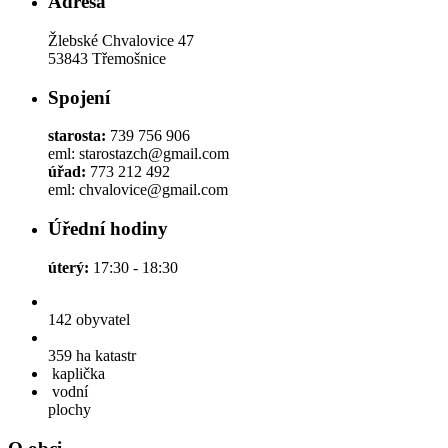
Adresa
Žlebské Chvalovice 47
53843 Třemošnice
Spojení
starosta:
739 756 906
eml: starostazch@gmail.com
úřad:
773 212 492
eml: chvalovice@gmail.com
Úřední hodiny
úterý:
17:30 - 18:30
142
obyvatel
359 ha
katastr
kaplička
vodní
plochy