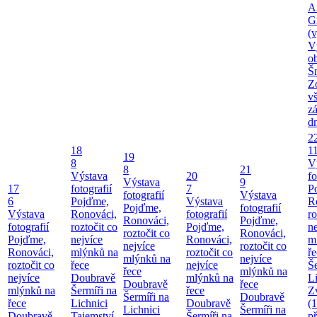
A
G
(v
V
o
Š
Z
v
z
d
2
18
1
19
8
V
8
21
Výstava
20
fo
Výstava
9
17
fotografií
7
P
fotografií
Výstava
6
Pojďme,
Výstava
R
Pojďme,
fotografií
Výstava
Ronováci,
fotografií
ro
Ronováci,
Pojďme,
fotografií
roztočit co
Pojďme,
ne
roztočit co
Ronováci,
Pojďme,
nejvíce
Ronováci,
m
nejvíce
roztočit co
Ronováci,
mlýnků na
roztočit co
ř
mlýnků na
nejvíce
roztočit co
řece
nejvíce
Še
řece
mlýnků na
nejvíce
Doubravě
mlýnků na
Li
Doubravě
řece
mlýnků na
Šermíři na
řece
Z
Šermíři na
Doubravě
řece
Lichnici
Doubravě
(
Lichnici
Šermíři na
Doubravě
Tajemství
Šermíři na
p