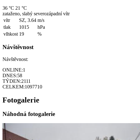
36 °C
21 °C
zataženo, slabý severozápadní vítr
vítr
SZ, 3.64
m/s
tlak
1015
hPa
vlhkost
19
%
Návštěvnost
Návštěvnost:
ONLINE:
1
DNES:
58
TÝDEN:
2111
CELKEM:
1097710
Fotogalerie
Náhodná fotogalerie