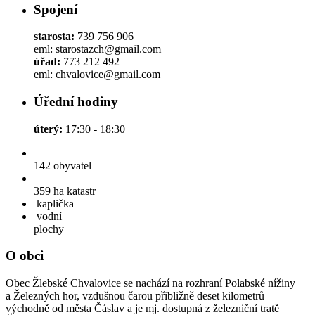
Spojení
starosta:
739 756 906
eml: starostazch@gmail.com
úřad:
773 212 492
eml: chvalovice@gmail.com
Úřední hodiny
úterý:
17:30 - 18:30
142
obyvatel
359 ha
katastr
kaplička
vodní
plochy
O obci
Obec Žlebské Chvalovice se nachází na rozhraní Polabské nížiny
a Železných hor, vzdušnou čarou přibližně deset kilometrů
východně od města Čáslav a je mj. dostupná z železniční tratě