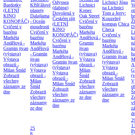
Odyssea
Lichnici
Jóga
Bardotky
Křišťálové
Lichnici
V
(dabing)
na Lichnici
(LETNÍ
planety
Konec
o
Dovolená v
Tom a Jerry:
KINO
Dalajlama
Oak Street
b
Českém ráji
Kouzelný
KONOPÁČ)
- Oceán
Cvičení v
Ž
(LETNÍ
kompas
Chica
Cvičení v
moudrosti
bazénu
D
KINO
Checa
bazénu
Cvičení v
Markéta
L
KONOPÁČ)
Cvičení v
Markéta
bazénu
Andělová -
k
Cvičení v
bazénu
Andělová -
Markéta
Gramin
n
bazénu
Markéta
Gramin jivan
Andělová
jivan
k
Markéta
Andělová -
(výstava)
- Gramin
(výstava)
b
Andělová -
Gramin jivan
Výstava
jivan
Výstava
M
Gramin jivan
(výstava)
obrazů -
(výstava)
obrazů -
A
(výstava)
Výstava
Milan Šmíd
Výstava
Milan
G
Výstava
obrazů -
Zobrazit
obrazů -
Šmíd
(v
obrazů -
Milan Šmíd
všechny
Milan
Zobrazit
V
Milan Šmíd
Zobrazit
záznamy ze
Šmíd
všechny
o
Zobrazit
všechny
dne
Zobrazit
záznamy
Š
všechny
záznamy ze
všechny
ze dne
Z
záznamy ze
dne
záznamy
v
dne
ze dne
z
d
2
1
25
P
8