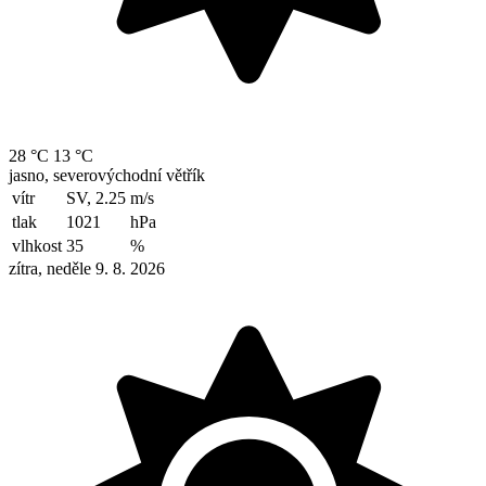
28 °C
13 °C
jasno, severovýchodní větřík
vítr
SV, 2.25
m/s
tlak
1021
hPa
vlhkost
35
%
zítra, neděle 9. 8. 2026