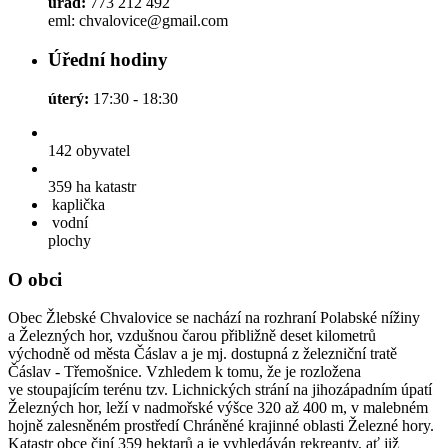
úřad:
773 212 492
eml: chvalovice@gmail.com
Úřední hodiny
úterý:
17:30 - 18:30
142
obyvatel
359 ha
katastr
kaplička
vodní
plochy
O obci
Obec Žlebské Chvalovice se nachází na rozhraní Polabské nížiny
a Železných hor, vzdušnou čarou přibližně deset kilometrů
východně od města Čáslav a je mj. dostupná z železniční tratě
Čáslav - Třemošnice. Vzhledem k tomu, že je rozložena
ve stoupajícím terénu tzv. Lichnických strání na jihozápadním úpatí
Železných hor, leží v nadmořské výšce 320 až 400 m, v malebném
hojně zalesněném prostředí Chráněné krajinné oblasti Železné hory.
Katastr obce činí 359 hektarů a je vyhledáván rekreanty, ať již