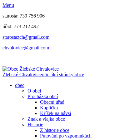
Menu
starosta: 739 756 906
úřad: 773 212 492
​​​​starostazch@gmail.com
​​​​chvalovice@gmail.com
Žlebské Chvalovice
oficiální stránky obce
obec
O obci
Procházka obcí
Obecní úřad
Kaplička
Křížek na návsi
Znak a vlajka obce
Historie
Z historie obce
Putování po vzpomínkách