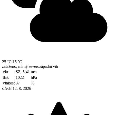
25 °C
15 °C
zataženo, mírný severozápadní vítr
vítr
SZ, 5.41
m/s
tlak
1022
hPa
vlhkost
37
%
středa 12. 8. 2026