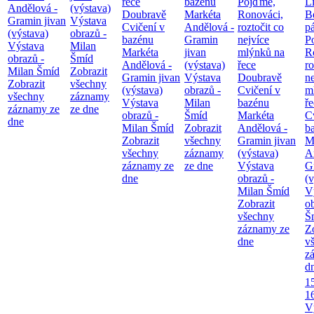
řece
bazénu
Pojďme,
Li
Andělová -
(výstava)
Doubravě
Markéta
Ronováci,
B
Gramin jivan
Výstava
Cvičení v
Andělová -
roztočit co
pá
(výstava)
obrazů -
bazénu
Gramin
nejvíce
P
Výstava
Milan
Markéta
jivan
mlýnků na
R
obrazů -
Šmíd
Andělová -
(výstava)
řece
ro
Milan Šmíd
Zobrazit
Gramin jivan
Výstava
Doubravě
ne
Zobrazit
všechny
(výstava)
obrazů -
Cvičení v
m
všechny
záznamy
Výstava
Milan
bazénu
ř
záznamy ze
ze dne
obrazů -
Šmíd
Markéta
C
dne
Milan Šmíd
Zobrazit
Andělová -
b
Zobrazit
všechny
Gramin jivan
M
všechny
záznamy
(výstava)
A
záznamy ze
ze dne
Výstava
G
dne
obrazů -
(v
Milan Šmíd
V
Zobrazit
o
všechny
Š
záznamy ze
Z
dne
v
z
d
1
1
V