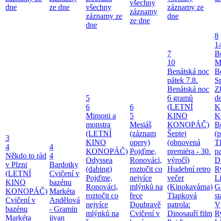
všechny
dne
ze dne
všechny
záznamy ze
záznamy
záznamy ze
dne
ze dne
dne
8
1
7
B
10
M
Benátská noc
B
pátek 7.8.
S
Benátská noc
Z
5
6 gramů
d
6
6
(LETNÍ
K
Mimoni a
5
KINO
K
monstra
Mesiáš
KONOPÁČ)
B
(LETNÍ
(záznam
Šeptej
(
3
KINO
opery)
(obnovená
T
4
4
KONOPÁČ)
Pojďme,
premiéra - 30.
pa
Někdo to rád
4
Odyssea
Ronováci,
výročí)
Di
v Plzni
Bardotky
(dabing)
roztočit co
Hudební retro
Ry
(LETNÍ
Cvičení v
Pojďme,
nejvíce
večer
Li
KINO
bazénu
Ronováci,
mlýnků na
(Kinokavárna)
G
KONOPÁČ)
Markéta
roztočit co
řece
Tlapková
st
Cvičení v
Andělová
nejvíce
Doubravě
patrola:
V
bazénu
- Gramin
mlýnků na
Cvičení v
Dinosauří film
Ry
Markéta
jivan