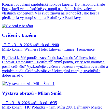
Koncert populární pardubické folkové kapely. Trojnásobní držitelé
Porty, kteří velmi úspěšně vystupují na předních festivalech i
vlastních koncertech Vás zvou znovu na Konopáč! Jako host a
předkapela vystoupí skupina Rolničky z Bratislavy.
Cvičení v bazénu
17. 7. - 31. 8. 2026 začátek od 19:00
Místo konání:
Wellness Hotel Lihovar - 1.máje, Třemošnice
Přijďte si každé pondělí zacvičit do bazénu do Wellness hotel
Lihovar Třemošnice. Hledáte příjemný pohyb, který šetří klouby a
posílí celé tělo? Vyzkoušejte cvičení v bazénu s využitím overballů a
vodních nudlí. Čeká vás zábavná lekce plná energie, uvolnění a
dobré nálady.
Výstava obrazů - Milan Šmíd
1. 7. - 31. 8. 2026 začátek od 16:35
Místo konání:
TIC Pohůdka - nám. Míru 288, Heřmanův Městec