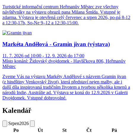
Turistické informační centrum Heřmanův Městec zve všechny
návštěvníky na výstavu obrazů pana Milana Šmída. Vstupné je
zdarma. Výstava je otevřená celý červenec a srpen 2026, po-pá 8-12
a 12:30-17h, So-Ne 9–12 a 12:30-15:00.
Markéta Andělová - Gramin jivan (výstava)
11. 7. 2026 od 10:00 - 12. 9. 2026 do 17:00
Místo konání:
Židovský dvojdomek - Havlíčkova 806, Heřmanův
Městec
Zveme Vás na výstavu Markéty Andělové s názvem Gramin jivan
(z hindštiny Venkovský život), která představí nejen malby, ale i
další díla inspirovaná tradičním životem a tvorbou několika kmenů a
národů Indie, Austrálie ad. Výstava se koná do 12.9.2026 v Galerii
Dvojdomek. Vstupné dobrovolné.
Kalendář
Srpen
2026
Po
Út
St
Čt
Pá