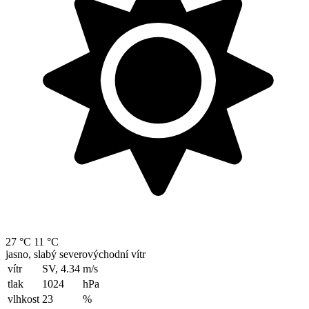
27 °C
11 °C
jasno, slabý severovýchodní vítr
vítr
SV, 4.34
m/s
tlak
1024
hPa
vlhkost
23
%