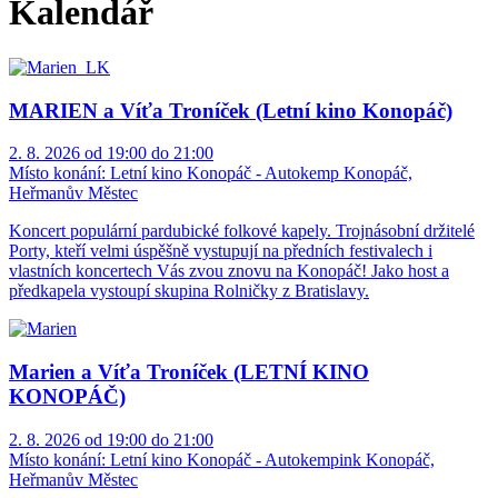
Kalendář
MARIEN a Víťa Troníček (Letní kino Konopáč)
2. 8. 2026 od 19:00 do 21:00
Místo konání:
Letní kino Konopáč - Autokemp Konopáč,
Heřmanův Městec
Koncert populární pardubické folkové kapely. Trojnásobní držitelé
Porty, kteří velmi úspěšně vystupují na předních festivalech i
vlastních koncertech Vás zvou znovu na Konopáč! Jako host a
předkapela vystoupí skupina Rolničky z Bratislavy.
Marien a Víťa Troníček (LETNÍ KINO
KONOPÁČ)
2. 8. 2026 od 19:00 do 21:00
Místo konání:
Letní kino Konopáč - Autokempink Konopáč,
Heřmanův Městec