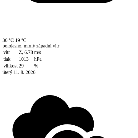
36 °C
19 °C
polojasno, mírný západní vítr
vítr
Z, 6.78
m/s
tlak
1013
hPa
vlhkost
29
%
úterý 11. 8. 2026