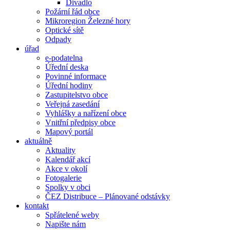
Divadlo
Požární řád obce
Mikroregion Železné hory
Optické sítě
Odpady
úřad
e-podatelna
Úřední deska
Povinné informace
Úřední hodiny
Zastupitelstvo obce
Veřejná zasedání
Vyhlášky a nařízení obce
Vnitřní předpisy obce
Mapový portál
aktuálně
Aktuality
Kalendář akcí
Akce v okolí
Fotogalerie
Spolky v obci
ČEZ Distribuce – Plánované odstávky
kontakt
Spřátelené weby
Napište nám