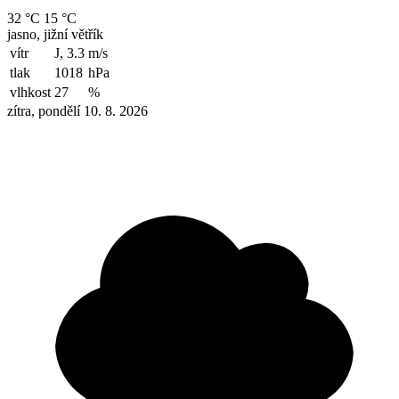
32 °C
15 °C
jasno, jižní větřík
vítr
J, 3.3
m/s
tlak
1018
hPa
vlhkost
27
%
zítra, pondělí 10. 8. 2026