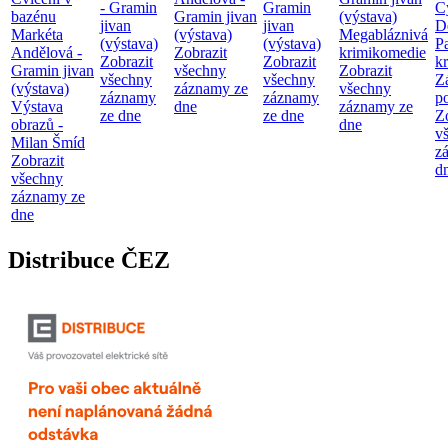
- Gramin
Gramin
C
bazénu
Gramin jivan
(výstava)
jivan
jivan
D
Markéta
(výstava)
Megabláznivá
(výstava)
(výstava)
P
Andělová -
Zobrazit
krimikomedie
Zobrazit
Zobrazit
kr
Gramin jivan
všechny
Zobrazit
všechny
všechny
Z
(výstava)
záznamy ze
všechny
záznamy
záznamy
p
Výstava
dne
záznamy ze
ze dne
ze dne
Z
obrazů -
dne
v
Milan Šmíd
z
Zobrazit
d
všechny
záznamy ze
dne
Distribuce ČEZ