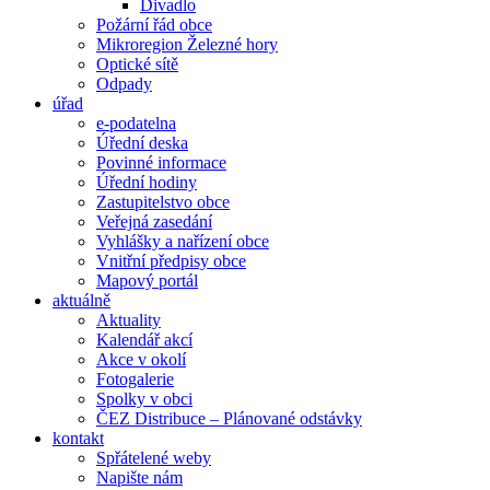
Divadlo
Požární řád obce
Mikroregion Železné hory
Optické sítě
Odpady
úřad
e-podatelna
Úřední deska
Povinné informace
Úřední hodiny
Zastupitelstvo obce
Veřejná zasedání
Vyhlášky a nařízení obce
Vnitřní předpisy obce
Mapový portál
aktuálně
Aktuality
Kalendář akcí
Akce v okolí
Fotogalerie
Spolky v obci
ČEZ Distribuce – Plánované odstávky
kontakt
Spřátelené weby
Napište nám