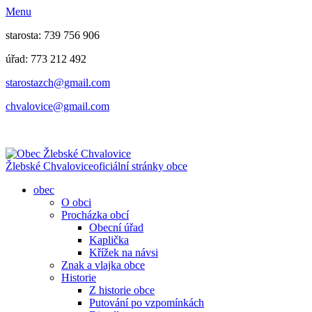
Menu
starosta: 739 756 906
úřad: 773 212 492
​​​​starostazch@gmail.com
​​​​chvalovice@gmail.com
Žlebské Chvalovice
oficiální stránky obce
obec
O obci
Procházka obcí
Obecní úřad
Kaplička
Křížek na návsi
Znak a vlajka obce
Historie
Z historie obce
Putování po vzpomínkách