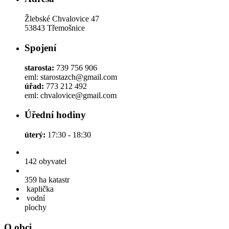
Žlebské Chvalovice 47
53843 Třemošnice
Spojení
starosta:
739 756 906
eml: starostazch@gmail.com
úřad:
773 212 492
eml: chvalovice@gmail.com
Úřední hodiny
úterý:
17:30 - 18:30
142
obyvatel
359 ha
katastr
kaplička
vodní
plochy
O obci