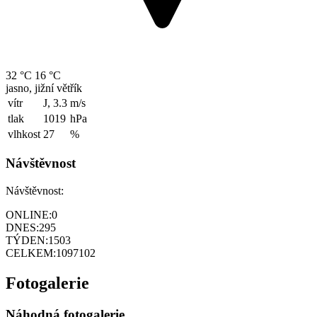
32 °C
16 °C
jasno, jižní větřík
vítr
J, 3.3
m/s
tlak
1019
hPa
vlhkost
27
%
Návštěvnost
Návštěvnost:
ONLINE:
0
DNES:
295
TÝDEN:
1503
CELKEM:
1097102
Fotogalerie
Náhodná fotogalerie