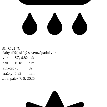
31 °C
21 °C
slabý déšť, slabý severozápadní vítr
vítr
SZ, 4.82
m/s
tlak
1018
hPa
vlhkost
73
%
srážky
5.92
mm
zítra, pátek 7. 8. 2026