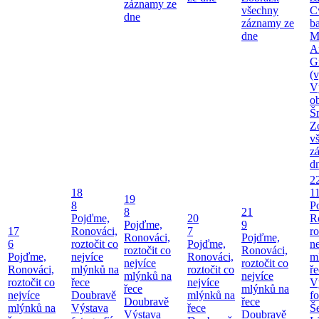
záznamy ze
všechny
C
dne
záznamy ze
b
dne
M
A
G
(v
V
o
Š
Z
v
z
d
2
18
1
19
8
P
8
21
Pojďme,
20
R
Pojďme,
9
17
Ronováci,
7
ro
Ronováci,
Pojďme,
6
roztočit co
Pojďme,
ne
roztočit co
Ronováci,
Pojďme,
nejvíce
Ronováci,
m
nejvíce
roztočit co
Ronováci,
mlýnků na
roztočit co
ř
mlýnků na
nejvíce
roztočit co
řece
nejvíce
V
řece
mlýnků na
nejvíce
Doubravě
mlýnků na
fo
Doubravě
řece
mlýnků na
Výstava
řece
Še
Výstava
Doubravě