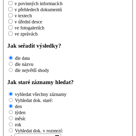
v povinných informacích
v přehledech dokumentů
v textech
v úřední desce
ve fotogaleriích
ve zprávách
Jak seřadit výsledky?
dle data
dle názvu
dle největší shody
Jak staré záznamy hledat?
vyhledat všechny záznamy
Vyhledat dok. staré:
den
týden
měsíc
rok
Vyhledat dok. v rozmezí: