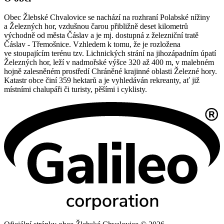
Obec Žlebské Chvalovice se nachází na rozhraní Polabské nížiny
a Železných hor, vzdušnou čarou přibližně deset kilometrů
východně od města Čáslav a je mj. dostupná z železniční tratě
Čáslav - Třemošnice. Vzhledem k tomu, že je rozložena
ve stoupajícím terénu tzv. Lichnických strání na jihozápadním úpatí
Železných hor, leží v nadmořské výšce 320 až 400 m, v malebném
hojně zalesněném prostředí Chráněné krajinné oblasti Železné hory.
Katastr obce činí 359 hektarů a je vyhledáván rekreanty, ať již
místními chalupáři či turisty, pěšími i cyklisty.