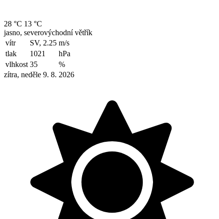
28 °C
13 °C
jasno, severovýchodní větřík
vítr
SV, 2.25
m/s
tlak
1021
hPa
vlhkost
35
%
zítra, neděle 9. 8. 2026