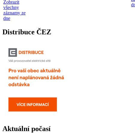
Zobrazit
d
všechny
záznamy ze
dne
Distribuce ČEZ
Aktuální počasí