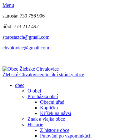
Menu
starosta: 739 756 906
úřad: 773 212 492
​​​​starostazch@gmail.com
​​​​chvalovice@gmail.com
Žlebské Chvalovice
oficiální stránky obce
obec
O obci
Procházka obcí
Obecní úřad
Kaplička
Křížek na návsi
Znak a vlajka obce
Historie
Z historie obce
Putování po vzpomínkách