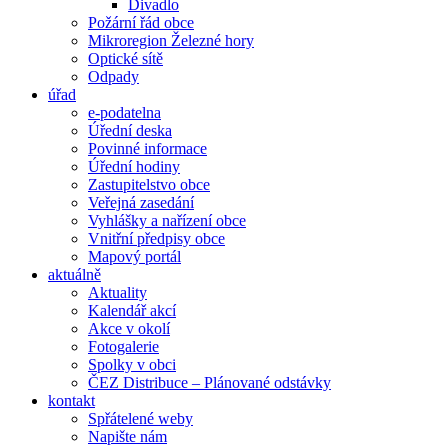
Divadlo
Požární řád obce
Mikroregion Železné hory
Optické sítě
Odpady
úřad
e-podatelna
Úřední deska
Povinné informace
Úřední hodiny
Zastupitelstvo obce
Veřejná zasedání
Vyhlášky a nařízení obce
Vnitřní předpisy obce
Mapový portál
aktuálně
Aktuality
Kalendář akcí
Akce v okolí
Fotogalerie
Spolky v obci
ČEZ Distribuce – Plánované odstávky
kontakt
Spřátelené weby
Napište nám