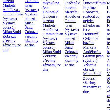
bazénu
- Gramin
mlýnků na
Cvičení v
Dinosauří film
Ry
Markéta
jivan
řece
bazénu
Pojďme,
Li
Andělová -
(výstava)
Doubravě
Markéta
Ronováci,
B
Gramin jivan
Výstava
Cvičení v
Andělová -
roztočit co
pá
(výstava)
obrazů -
bazénu
Gramin
nejvíce
P
Výstava
Milan
Markéta
jivan
mlýnků na
R
obrazů -
Šmíd
Andělová -
(výstava)
řece
ro
Milan Šmíd
Zobrazit
Gramin jivan
Výstava
Doubravě
ne
Zobrazit
všechny
(výstava)
obrazů -
Cvičení v
m
všechny
záznamy
Výstava
Milan
bazénu
ř
záznamy ze
ze dne
obrazů -
Šmíd
Markéta
C
dne
Milan Šmíd
Zobrazit
Andělová -
b
Zobrazit
všechny
Gramin jivan
M
všechny
záznamy
(výstava)
A
záznamy ze
ze dne
Výstava
G
dne
obrazů -
(v
Milan Šmíd
V
Zobrazit
o
všechny
Š
záznamy ze
Z
dne
v
z
d
1