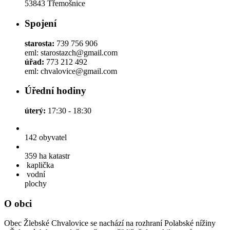
53843 Třemošnice
Spojení
starosta:
739 756 906
eml: starostazch@gmail.com
úřad:
773 212 492
eml: chvalovice@gmail.com
Úřední hodiny
úterý:
17:30 - 18:30
142
obyvatel
359 ha
katastr
kaplička
vodní
plochy
O obci
Obec Žlebské Chvalovice se nachází na rozhraní Polabské nížiny