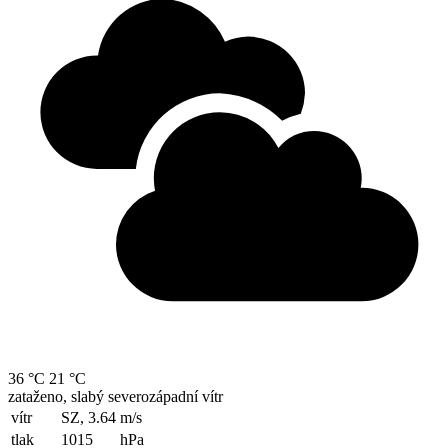
36 °C
21 °C
zataženo, slabý severozápadní vítr
vítr
SZ, 3.64
m/s
tlak
1015
hPa