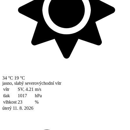
34 °C
19 °C
jasno, slabý severovýchodní vítr
vítr
SV, 4.21
m/s
tlak
1017
hPa
vlhkost
23
%
úterý 11. 8. 2026