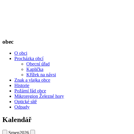
obec
O obci
Procházka obcí
Obecní úřad
Kaplička
Křížek na návsi
Znak a vlajka obce
Historie
Požární řád obce
Mikroregion Železné hory
Optické sítě
Odpady
Kalendář
Srpen
2026