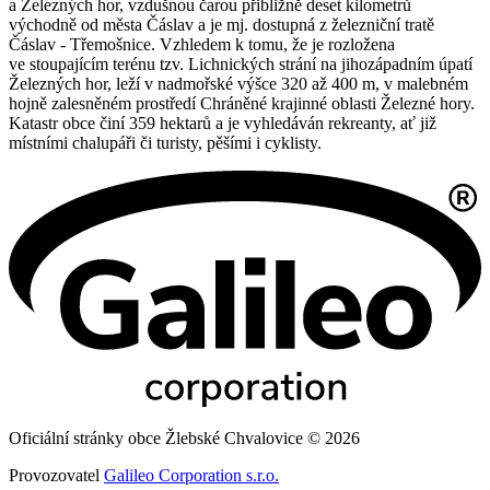
a Železných hor, vzdušnou čarou přibližně deset kilometrů
východně od města Čáslav a je mj. dostupná z železniční tratě
Čáslav - Třemošnice. Vzhledem k tomu, že je rozložena
ve stoupajícím terénu tzv. Lichnických strání na jihozápadním úpatí
Železných hor, leží v nadmořské výšce 320 až 400 m, v malebném
hojně zalesněném prostředí Chráněné krajinné oblasti Železné hory.
Katastr obce činí 359 hektarů a je vyhledáván rekreanty, ať již
místními chalupáři či turisty, pěšími i cyklisty.
Oficiální stránky obce Žlebské Chvalovice © 2026
Provozovatel
Galileo Corporation s.r.o.