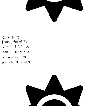
32 °C
16 °C
jasno, jižní větřík
vítr
J, 3.3
m/s
tlak
1019
hPa
vlhkost
27
%
pondělí 10. 8. 2026