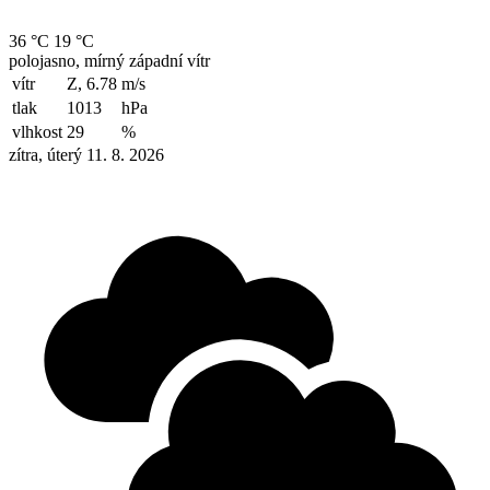
36 °C
19 °C
polojasno, mírný západní vítr
vítr
Z, 6.78
m/s
tlak
1013
hPa
vlhkost
29
%
zítra, úterý 11. 8. 2026