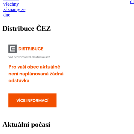
d
všechny
záznamy ze
dne
Distribuce ČEZ
Aktuální počasí