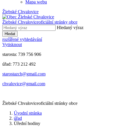
Mapa webu
Žlebské Chvalovice
Žlebské Chvalovice
oficiální stránky obce
Hledaný výraz
Hledat
rozšířené vyhledávání
Vytisknout
starosta: 739 756 906
úřad: 773 212 492
​​​​starostazch@gmail.com
​​​​chvalovice@gmail.com
Žlebské Chvalovice
oficiální stránky obce
Úvodní stránka
úřad
Úřední hodiny