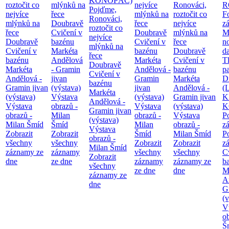
KONOPÁČ)
roztočit co
mlýnků na
nejvíce
Ronováci,
R
Pojďme,
nejvíce
řece
mlýnků na
roztočit co
F
Ronováci,
mlýnků na
Doubravě
řece
nejvíce
z
roztočit co
řece
Cvičení v
Doubravě
mlýnků na
M
nejvíce
Doubravě
bazénu
Cvičení v
řece
n
mlýnků na
Cvičení v
Markéta
bazénu
Doubravě
d
řece
bazénu
Andělová
Markéta
Cvičení v
T
Doubravě
Markéta
- Gramin
Andělová -
bazénu
pa
Cvičení v
Andělová -
jivan
Gramin
Markéta
Di
bazénu
Gramin jivan
(výstava)
jivan
Andělová -
(
Markéta
(výstava)
Výstava
(výstava)
Gramin jivan
K
Andělová -
Výstava
obrazů -
Výstava
(výstava)
K
Gramin jivan
obrazů -
Milan
obrazů -
Výstava
P
(výstava)
Milan Šmíd
Šmíd
Milan
obrazů -
z
Výstava
Zobrazit
Zobrazit
Šmíd
Milan Šmíd
P
obrazů -
všechny
všechny
Zobrazit
Zobrazit
z
Milan Šmíd
záznamy ze
záznamy
všechny
všechny
C
Zobrazit
dne
ze dne
záznamy
záznamy ze
b
všechny
ze dne
dne
M
záznamy ze
A
dne
G
(v
V
o
Š