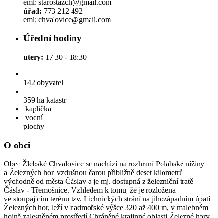
eml: starostazch@gmail.com
úřad:
773 212 492
eml: chvalovice@gmail.com
Úřední hodiny
úterý:
17:30 - 18:30
142
obyvatel
359 ha
katastr
kaplička
vodní
plochy
O obci
Obec Žlebské Chvalovice se nachází na rozhraní Polabské nížiny
a Železných hor, vzdušnou čarou přibližně deset kilometrů
východně od města Čáslav a je mj. dostupná z železniční tratě
Čáslav - Třemošnice. Vzhledem k tomu, že je rozložena
ve stoupajícím terénu tzv. Lichnických strání na jihozápadním úpatí
Železných hor, leží v nadmořské výšce 320 až 400 m, v malebném
hojně zalesněném prostředí Chráněné krajinné oblasti Železné hory.