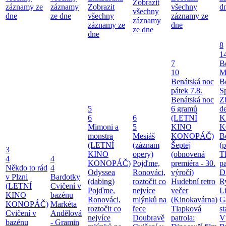
Zobrazit
záznamy ze
záznamy
Zobrazit
všechny
d
všechny
dne
ze dne
všechny
záznamy ze
záznamy
záznamy ze
dne
ze dne
dne
8
1
7
B
10
M
Benátská noc
B
pátek 7.8.
S
Benátská noc
Z
5
6 gramů
d
6
6
(LETNÍ
K
Mimoni a
5
KINO
K
monstra
Mesiáš
KONOPÁČ)
B
(LETNÍ
(záznam
Šeptej
(
3
KINO
opery)
(obnovená
T
4
4
KONOPÁČ)
Pojďme,
premiéra - 30.
pa
Někdo to rád
4
Odyssea
Ronováci,
výročí)
Di
v Plzni
Bardotky
(dabing)
roztočit co
Hudební retro
Ry
(LETNÍ
Cvičení v
Pojďme,
nejvíce
večer
Li
KINO
bazénu
Ronováci,
mlýnků na
(Kinokavárna)
G
KONOPÁČ)
Markéta
roztočit co
řece
Tlapková
st
Cvičení v
Andělová
nejvíce
Doubravě
patrola:
V
bazénu
- Gramin