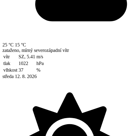
25 °C
15 °C
zataženo, mírný severozápadní vítr
vítr
SZ, 5.41
m/s
tlak
1022
hPa
vlhkost
37
%
středa 12. 8. 2026