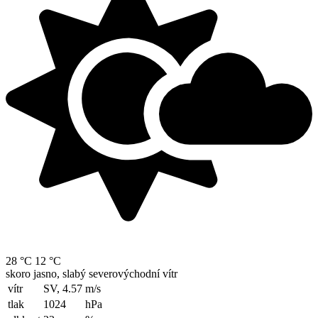
28 °C
12 °C
skoro jasno, slabý severovýchodní vítr
vítr
SV, 4.57
m/s
tlak
1024
hPa