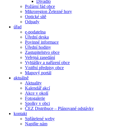
Divadlo
Požární řád obce
Mikroregion Železné hory
Optické sítě
Odpady
úřad
e-podatelna
Úřední deska
Povinné informace
Úřední hodiny
Zastupitelstvo obce
Veřejná zasedání
Vyhlášky a nařízení obce
Vnitřní předpisy obce
Mapový portál
aktuálně
Aktuality
Kalendář akcí
Akce v okolí
Fotogalerie
Spolky v obci
ČEZ Distribuce – Plánované odstávky
kontakt
Spřátelené weby
Napište nám