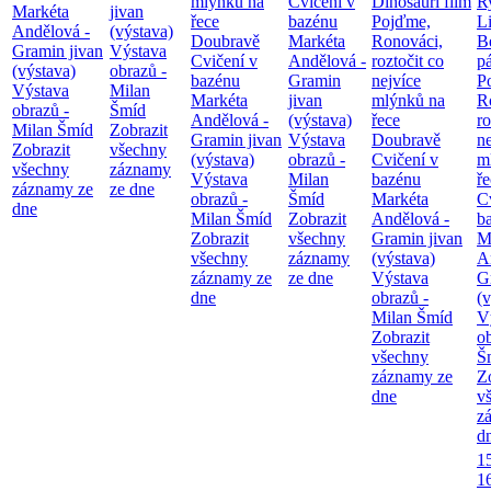
mlýnků na
Cvičení v
Dinosauří film
Ry
Markéta
jivan
řece
bazénu
Pojďme,
Li
Andělová -
(výstava)
Doubravě
Markéta
Ronováci,
B
Gramin jivan
Výstava
Cvičení v
Andělová -
roztočit co
pá
(výstava)
obrazů -
bazénu
Gramin
nejvíce
P
Výstava
Milan
Markéta
jivan
mlýnků na
R
obrazů -
Šmíd
Andělová -
(výstava)
řece
ro
Milan Šmíd
Zobrazit
Gramin jivan
Výstava
Doubravě
ne
Zobrazit
všechny
(výstava)
obrazů -
Cvičení v
m
všechny
záznamy
Výstava
Milan
bazénu
ř
záznamy ze
ze dne
obrazů -
Šmíd
Markéta
C
dne
Milan Šmíd
Zobrazit
Andělová -
b
Zobrazit
všechny
Gramin jivan
M
všechny
záznamy
(výstava)
A
záznamy ze
ze dne
Výstava
G
dne
obrazů -
(v
Milan Šmíd
V
Zobrazit
o
všechny
Š
záznamy ze
Z
dne
v
z
d
1
1