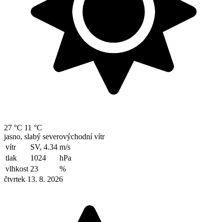
27 °C
11 °C
jasno, slabý severovýchodní vítr
vítr
SV, 4.34
m/s
tlak
1024
hPa
vlhkost
23
%
čtvrtek 13. 8. 2026