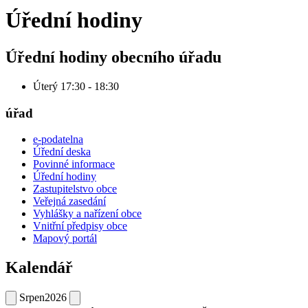
Úřední hodiny
Úřední hodiny obecního úřadu
Úterý 17:30 - 18:30
úřad
e-podatelna
Úřední deska
Povinné informace
Úřední hodiny
Zastupitelstvo obce
Veřejná zasedání
Vyhlášky a nařízení obce
Vnitřní předpisy obce
Mapový portál
Kalendář
Srpen
2026