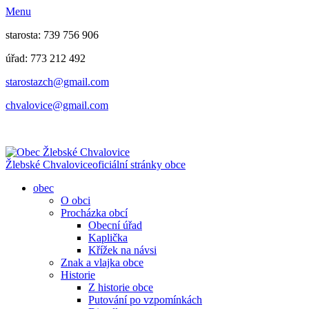
Menu
starosta: 739 756 906
úřad: 773 212 492
​​​​starostazch@gmail.com
​​​​chvalovice@gmail.com
Žlebské Chvalovice
oficiální stránky obce
obec
O obci
Procházka obcí
Obecní úřad
Kaplička
Křížek na návsi
Znak a vlajka obce
Historie
Z historie obce
Putování po vzpomínkách