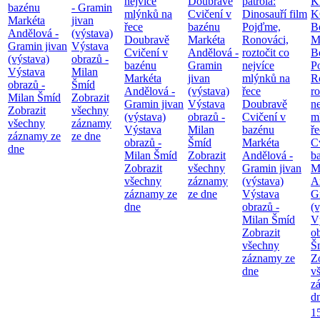
nejvíce
Doubravě
patrola:
K
bazénu
- Gramin
mlýnků na
Cvičení v
Dinosauří film
K
Markéta
jivan
řece
bazénu
Pojďme,
B
Andělová -
(výstava)
Doubravě
Markéta
Ronováci,
M
Gramin jivan
Výstava
Cvičení v
Andělová -
roztočit co
B
(výstava)
obrazů -
bazénu
Gramin
nejvíce
P
Výstava
Milan
Markéta
jivan
mlýnků na
R
obrazů -
Šmíd
Andělová -
(výstava)
řece
ro
Milan Šmíd
Zobrazit
Gramin jivan
Výstava
Doubravě
ne
Zobrazit
všechny
(výstava)
obrazů -
Cvičení v
m
všechny
záznamy
Výstava
Milan
bazénu
ř
záznamy ze
ze dne
obrazů -
Šmíd
Markéta
C
dne
Milan Šmíd
Zobrazit
Andělová -
b
Zobrazit
všechny
Gramin jivan
M
všechny
záznamy
(výstava)
A
záznamy ze
ze dne
Výstava
G
dne
obrazů -
(v
Milan Šmíd
V
Zobrazit
o
všechny
Š
záznamy ze
Z
dne
v
z
d
1