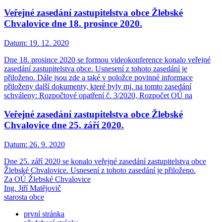
Veřejné zasedání zastupitelstva obce Žlebské
Chvalovice dne 18. prosince 2020.
Datum:
19. 12. 2020
Dne 18. prosince 2020 se formou videokonference konalo veřejné
zasedání zastupitelstva obce. Usnesení z tohoto zasedání je
přiloženo. Dále jsou zde a také v položce povinné informace
přiloženy další dokumenty, které byly mj. na tomto zasedání
schváleny: Rozpočtové opatření č. 3/2020, Rozpočet OÚ na
Veřejné zasedání zastupitelstva obce Žlebské
Chvalovice dne 25. září 2020.
Datum:
26. 9. 2020
Dne 25. září 2020 se konalo veřejné zasedání zastupitelstva obce
Žlebské Chvalovice. Usnesení z tohoto zasedání je přiloženo.
Za OÚ Žlebské Chvalovice
Ing. Jiří Matějovič
starosta obce
první stránka