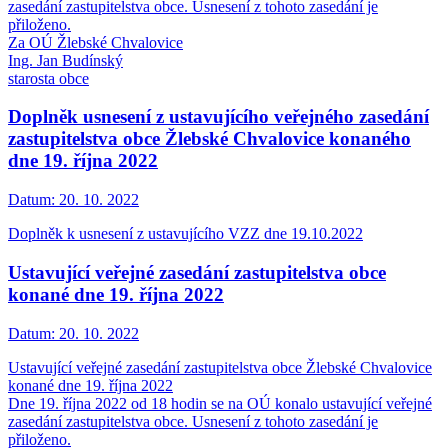
zasedání zastupitelstva obce. Usnesení z tohoto zasedání je
přiloženo.
Za OÚ Žlebské Chvalovice
Ing. Jan Budínský
starosta obce
Doplněk usnesení z ustavujícího veřejného zasedání
zastupitelstva obce Žlebské Chvalovice konaného
dne 19. října 2022
Datum:
20. 10. 2022
Doplněk k usnesení z ustavujícího VZZ dne 19.10.2022
Ustavující veřejné zasedání zastupitelstva obce
konané dne 19. října 2022
Datum:
20. 10. 2022
Ustavující veřejné zasedání zastupitelstva obce Žlebské Chvalovice
konané dne 19. října 2022
Dne 19. října 2022 od 18 hodin se na OÚ konalo ustavující veřejné
zasedání zastupitelstva obce. Usnesení z tohoto zasedání je
přiloženo.