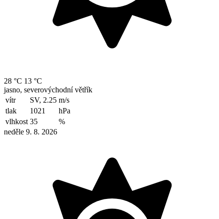
28 °C
13 °C
jasno, severovýchodní větřík
vítr
SV, 2.25
m/s
tlak
1021
hPa
vlhkost
35
%
neděle 9. 8. 2026