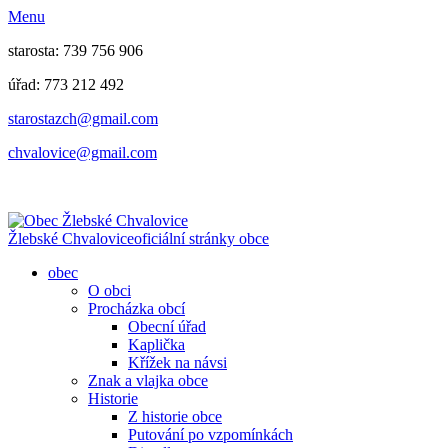
Menu
starosta: 739 756 906
úřad: 773 212 492
​​​​starostazch@gmail.com
​​​​chvalovice@gmail.com
Žlebské Chvalovice
oficiální stránky obce
obec
O obci
Procházka obcí
Obecní úřad
Kaplička
Křížek na návsi
Znak a vlajka obce
Historie
Z historie obce
Putování po vzpomínkách