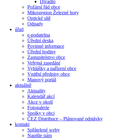
Divadlo
Požární řád obce
Mikroregion Železné hory
Optické sítě
Odpady
úřad
e-podatelna
Úřední deska
Povinné informace
Úřední hodiny
Zastupitelstvo obce
Veřejná zasedání
Vyhlášky a nařízení obce
Vnitřní předpisy obce
Mapový portál
aktuálně
Aktuality
Kalendář akcí
Akce v okolí
Fotogalerie
Spolky v obci
ČEZ Distribuce – Plánované odstávky
kontakt
Spřátelené weby
Napište nám