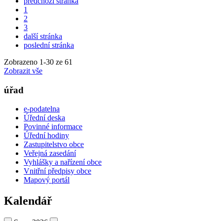
předchozí stránka
1
2
3
další stránka
poslední stránka
Zobrazeno
1
-
30
ze 61
Zobrazit vše
úřad
e-podatelna
Úřední deska
Povinné informace
Úřední hodiny
Zastupitelstvo obce
Veřejná zasedání
Vyhlášky a nařízení obce
Vnitřní předpisy obce
Mapový portál
Kalendář