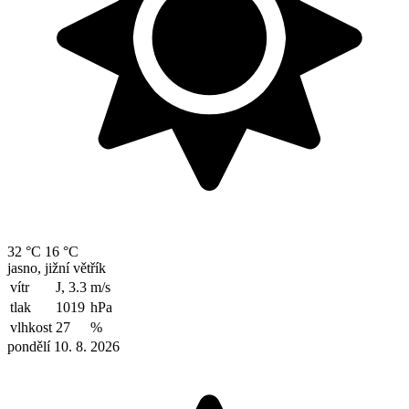
32 °C
16 °C
jasno, jižní větřík
vítr
J, 3.3
m/s
tlak
1019
hPa
vlhkost
27
%
pondělí 10. 8. 2026