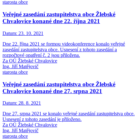
starosta obce
Veřejné zasedání zastupitelstva obce Žlebské
Chvalovice konané dne 22. října 2021
Datum:
23. 10. 2021
Dne 22. října 2021 se formou videokonference konalo veřejné
zasedání zastupitelstva obce. Usnesení z tohoto zasedání a
rozpočtové opatření č. 2 jsou přiložena.
Za OÚ Žlebské Chvalovice
Ing. Jiří Matějovič
starosta obce
Veřejné zasedání zastupitelstva obce Žlebské
Chvalovice konané dne 27. srpna 2021
Datum:
28. 8. 2021
Dne 27. srpna 2021 se konalo veřejné zasedání zastupitelstva obce.
Usnesení z tohoto zasedání je přiloženo.
Za OÚ Žlebské Chvalovice
Ing. Jiří Matějovič
starosta obce