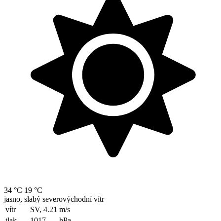
34 °C
19 °C
jasno, slabý severovýchodní vítr
vítr
SV, 4.21
m/s
tlak
1017
hPa