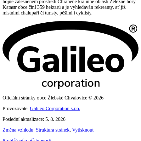
hojně zalesněném prostředí Chráněné krajinné oblasti Železné hory.
Katastr obce činí 359 hektarů a je vyhledáván rekreanty, ať již
místními chalupáři či turisty, pěšími i cyklisty.
Oficiální stránky obce Žlebské Chvalovice © 2026
Provozovatel
Galileo Corporation s.r.o.
Poslední aktualizace: 5. 8. 2026
Změna vzhledu
,
Struktura stránek
,
Vytisknout
Prohlášení o přístupnosti