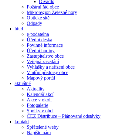
Divadlo
Požární řád obce
Mikroregion Železné hory
Optické sítě
Odpady
úřad
e-podatelna
Úřední deska
Povinné informace
Úřední hodiny
Zastupitelstvo obce
Veřejná zasedání
Vyhlášky a nařízení obce
Vnitřní předpisy obce
Mapový portál
aktuálně
Aktuality
Kalendář akcí
Akce v okolí
Fotogalerie
Spolky v obci
ČEZ Distribuce – Plánované odstávky
kontakt
Spřátelené weby
Napište nám