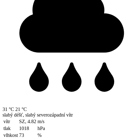
31 °C
21 °C
slabý déšť, slabý severozápadní vítr
vítr
SZ, 4.82
m/s
tlak
1018
hPa
vlhkost
73
%