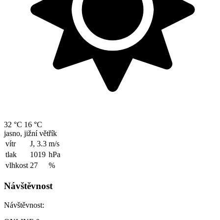
32 °C
16 °C
jasno, jižní větřík
vítr
J, 3.3
m/s
tlak
1019
hPa
vlhkost
27
%
Návštěvnost
Návštěvnost: