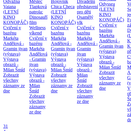
Odvážná
Městec
Bojovník
Divadelní
Odyssea
V
Vaiana
Tlapková
Chica Checa
představení
(LETNÍ
S
(LETNÍ
patrola:
(LETNÍ
pro děti
KINO
j
KINO
Dinosauří
KINO
Osamělý
KONOPÁČ)
F
KONOPÁČ)
film
KONOPÁČ)
vlk
Cvičení v
z
Cvičení v
Wellness
Cvičení v
Cvičení v
bazénu
D
bazénu
víkend
bazénu
bazénu
Markéta
(
Markéta
Cvičení v
Markéta
Markéta
Andělová -
K
Andělová -
bazénu
Andělová -
Andělová -
Gramin jivan
K
Gramin jivan
Markéta
Gramin jivan
Gramin
(výstava)
p
(výstava)
Andělová
(výstava)
jivan
Výstava
C
Výstava
- Gramin
Výstava
(výstava)
obrazů -
b
obrazů -
jivan
obrazů -
Výstava
Milan Šmíd
M
Milan Šmíd
(výstava)
Milan Šmíd
obrazů -
Zobrazit
A
Zobrazit
Výstava
Zobrazit
Milan
všechny
G
všechny
obrazů -
všechny
Šmíd
záznamy ze
(v
záznamy ze
Milan
záznamy ze
Zobrazit
dne
V
dne
Šmíd
dne
všechny
o
Zobrazit
záznamy
Š
všechny
ze dne
Z
záznamy
v
ze dne
z
d
31