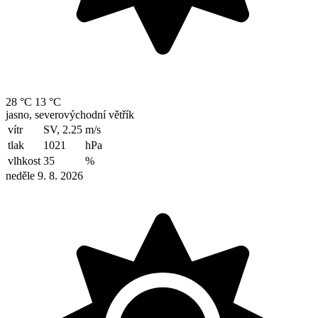
28 °C
13 °C
jasno, severovýchodní větřík
vítr
SV, 2.25
m/s
tlak
1021
hPa
vlhkost
35
%
neděle 9. 8. 2026