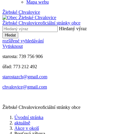
Mapa webu
Žlebské Chvalovice
Žlebské Chvalovice
oficiální stránky obce
Hledaný výraz
Hledat
rozšířené vyhledávání
Vytisknout
starosta: 739 756 906
úřad: 773 212 492
​​​​starostazch@gmail.com
​​​​chvalovice@gmail.com
Žlebské Chvalovice
oficiální stránky obce
Úvodní stránka
aktuálně
Akce v okolí
Pouťová zábava