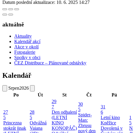
Datum poslední aktualizace:
10. 6. 2025 14:27
aktuálně
Aktuality
Kalendář akcí
Akce v okolí
Fotogalerie
Spolky v obci
ČEZ Distribuce – Plánované odstávky
Kalendář
Srpen
2026
Po
Út
St
Čt
Pá
29
30
7
31
5
27
28
Den odhalení
6
Spider-
5
5
(LETNÍ
Letní kino
1
Man:
Princezna
Odvážná
KINO
Kněžice
5
Zbrusu
stokrát jinak
Vaiana
KONOPÁČ)
Dovolená v
N
nový den