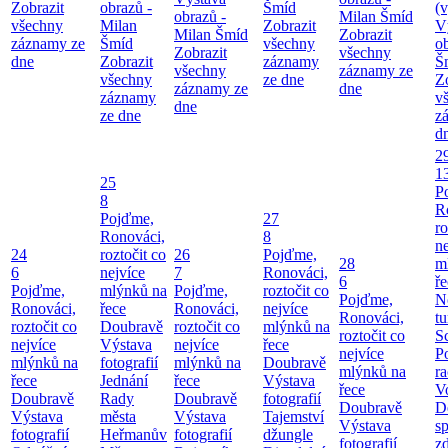
Zobrazit
obrazů -
Šmíd
(v
obrazů -
Milan Šmíd
všechny
Milan
Zobrazit
V
Milan Šmíd
Zobrazit
záznamy ze
Šmíd
všechny
o
Zobrazit
všechny
dne
Zobrazit
záznamy
Š
všechny
záznamy ze
všechny
ze dne
Z
záznamy ze
dne
záznamy
v
dne
ze dne
z
d
2
1
25
P
8
R
Pojďme,
27
ro
Ronováci,
8
ne
24
roztočit co
26
Pojďme,
28
m
6
nejvíce
7
Ronováci,
6
ř
Pojďme,
mlýnků na
Pojďme,
roztočit co
Pojďme,
N
Ronováci,
řece
Ronováci,
nejvíce
Ronováci,
tu
roztočit co
Doubravě
roztočit co
mlýnků na
roztočit co
S
nejvíce
Výstava
nejvíce
řece
nejvíce
P
mlýnků na
fotografií
mlýnků na
Doubravě
mlýnků na
ra
řece
Jednání
řece
Výstava
řece
V
Doubravě
Rady
Doubravě
fotografií
Doubravě
D
Výstava
města
Výstava
Tajemství
Výstava
sp
fotografií
Heřmanův
fotografií
džungle
fotografií
zd