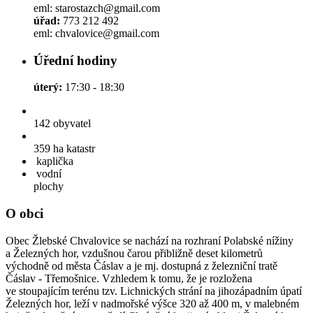
eml: starostazch@gmail.com
úřad:
773 212 492
eml: chvalovice@gmail.com
Úřední hodiny
úterý:
17:30 - 18:30
142
obyvatel
359 ha
katastr
kaplička
vodní
plochy
O obci
Obec Žlebské Chvalovice se nachází na rozhraní Polabské nížiny
a Železných hor, vzdušnou čarou přibližně deset kilometrů
východně od města Čáslav a je mj. dostupná z železniční tratě
Čáslav - Třemošnice. Vzhledem k tomu, že je rozložena
ve stoupajícím terénu tzv. Lichnických strání na jihozápadním úpatí
Železných hor, leží v nadmořské výšce 320 až 400 m, v malebném