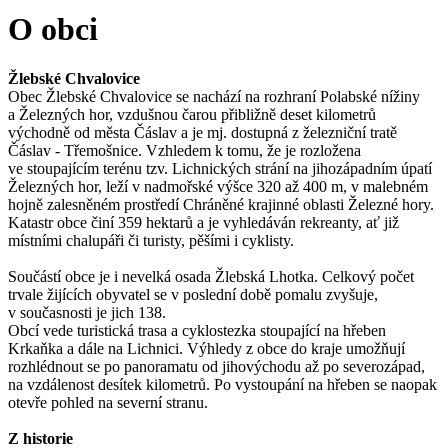
O obci
Žlebské Chvalovice
Obec Žlebské Chvalovice se nachází na rozhraní Polabské nížiny
a Železných hor, vzdušnou čarou přibližně deset kilometrů
východně od města Čáslav a je mj. dostupná z železniční tratě
Čáslav - Třemošnice. Vzhledem k tomu, že je rozložena
ve stoupajícím terénu tzv. Lichnických strání na jihozápadním úpatí
Železných hor, leží v nadmořské výšce 320 až 400 m, v malebném
hojně zalesněném prostředí Chráněné krajinné oblasti Železné hory.
Katastr obce činí 359 hektarů a je vyhledáván rekreanty, ať již
místními chalupáři či turisty, pěšími i cyklisty.
Součástí obce je i nevelká osada Žlebská Lhotka. Celkový počet
trvale žijících obyvatel se v poslední době pomalu zvyšuje,
v současnosti je jich 138.
Obcí vede turistická trasa a cyklostezka stoupající na hřeben
Krkaňka a dále na Lichnici. Výhledy z obce do kraje umožňují
rozhlédnout se po panoramatu od jihovýchodu až po severozápad,
na vzdálenost desítek kilometrů. Po vystoupání na hřeben se naopak
otevře pohled na severní stranu.
Z historie