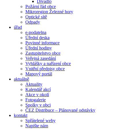
Divadlo
Požární řád obce
Mikroregion Železné hory
Optické sítě
Odpady
úřad
e-podatelna
Úřední deska
Povinné informace
Úřední hodiny
Zastupitelstvo obce
Veřejná zasedání
Vyhlášky a nařízení obce
Vnitřní předpisy obce
Mapový portál
aktuálně
Aktuality
Kalendář akcí
Akce v okolí
Fotogalerie
Spolky v obci
ČEZ Distribuce – Plánované odstávky
kontakt
Spřátelené weby
Napište nám