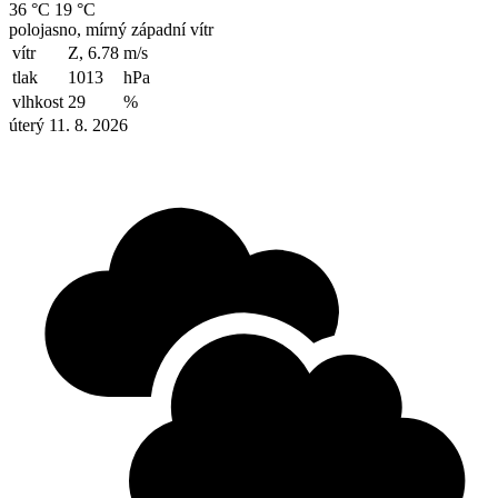
36 °C
19 °C
polojasno, mírný západní vítr
vítr
Z, 6.78
m/s
tlak
1013
hPa
vlhkost
29
%
úterý 11. 8. 2026