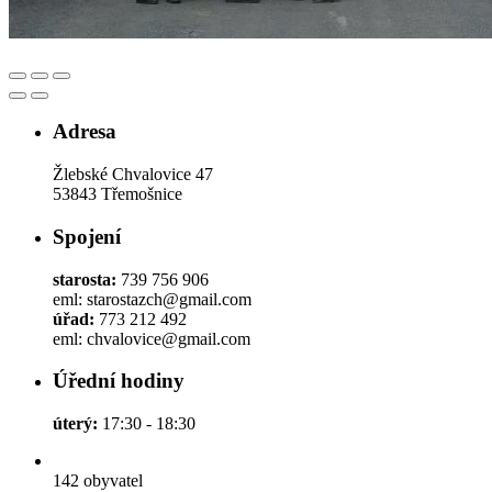
Adresa
Žlebské Chvalovice 47
53843 Třemošnice
Spojení
starosta:
739 756 906
eml: starostazch@gmail.com
úřad:
773 212 492
eml: chvalovice@gmail.com
Úřední hodiny
úterý:
17:30 - 18:30
142
obyvatel