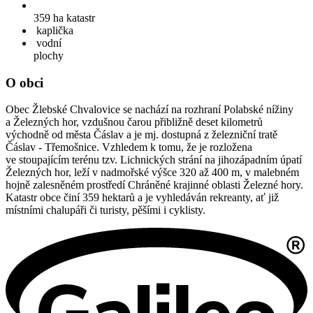
359 ha
katastr
kaplička
vodní
plochy
O obci
Obec Žlebské Chvalovice se nachází na rozhraní Polabské nížiny
a Železných hor, vzdušnou čarou přibližně deset kilometrů
východně od města Čáslav a je mj. dostupná z železniční tratě
Čáslav - Třemošnice. Vzhledem k tomu, že je rozložena
ve stoupajícím terénu tzv. Lichnických strání na jihozápadním úpatí
Železných hor, leží v nadmořské výšce 320 až 400 m, v malebném
hojně zalesněném prostředí Chráněné krajinné oblasti Železné hory.
Katastr obce činí 359 hektarů a je vyhledáván rekreanty, ať již
místními chalupáři či turisty, pěšími i cyklisty.