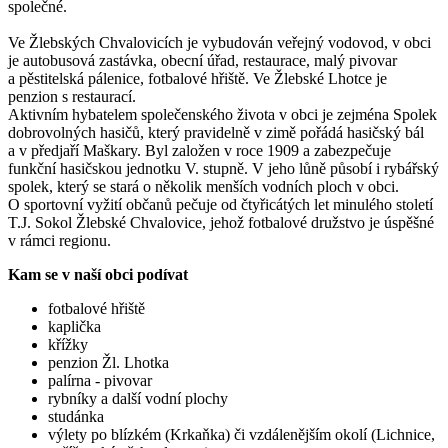
společné.
Ve Žlebských Chvalovicích je vybudován veřejný vodovod, v obci
je autobusová zastávka, obecní úřad, restaurace, malý pivovar
a pěstitelská pálenice, fotbalové hřiště. Ve Žlebské Lhotce je
penzion s restaurací.
Aktivním hybatelem společenského života v obci je zejména Spolek
dobrovolných hasičů, který pravidelně v zimě pořádá hasičský bál
a v předjaří Maškary. Byl založen v roce 1909 a zabezpečuje
funkční hasičskou jednotku V. stupně. V jeho lůně působí i rybářský
spolek, který se stará o několik menších vodních ploch v obci.
O sportovní vyžití občanů pečuje od čtyřicátých let minulého století
T.J. Sokol Žlebské Chvalovice, jehož fotbalové družstvo je úspěšné
v rámci regionu.
Kam se v naší obci podívat
fotbalové hřiště
kaplička
křížky
penzion Žl. Lhotka
palírna - pivovar
rybníky a další vodní plochy
studánka
výlety po blízkém (Krkaňka) či vzdálenějším okolí (Lichnice,