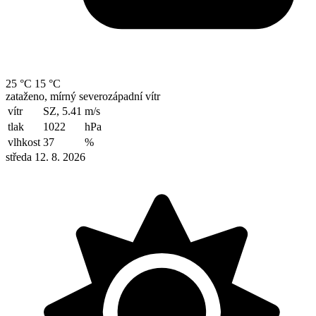
25 °C
15 °C
zataženo, mírný severozápadní vítr
vítr
SZ, 5.41
m/s
tlak
1022
hPa
vlhkost
37
%
středa 12. 8. 2026