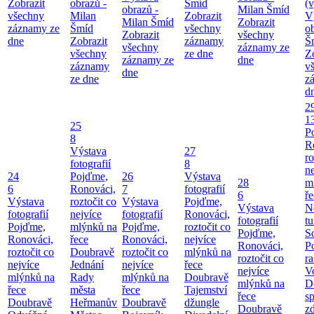
Zobrazit
obrazů -
Šmíd
(v
obrazů -
Milan Šmíd
všechny
Milan
Zobrazit
V
Milan Šmíd
Zobrazit
záznamy ze
Šmíd
všechny
o
Zobrazit
všechny
dne
Zobrazit
záznamy
Š
všechny
záznamy ze
všechny
ze dne
Z
záznamy ze
dne
záznamy
v
dne
ze dne
z
d
2
1
25
P
8
R
Výstava
27
ro
fotografií
8
ne
24
Pojďme,
26
Výstava
28
m
6
Ronováci,
7
fotografií
6
ř
Výstava
roztočit co
Výstava
Pojďme,
Výstava
N
fotografií
nejvíce
fotografií
Ronováci,
fotografií
tu
Pojďme,
mlýnků na
Pojďme,
roztočit co
Pojďme,
S
Ronováci,
řece
Ronováci,
nejvíce
Ronováci,
P
roztočit co
Doubravě
roztočit co
mlýnků na
roztočit co
ra
nejvíce
Jednání
nejvíce
řece
nejvíce
V
mlýnků na
Rady
mlýnků na
Doubravě
mlýnků na
D
řece
města
řece
Tajemství
řece
sp
Doubravě
Heřmanův
Doubravě
džungle
Doubravě
zd