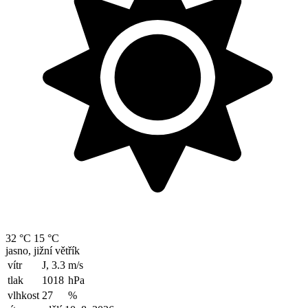
32 °C
15 °C
jasno, jižní větřík
vítr
J, 3.3
m/s
tlak
1018
hPa
vlhkost
27
%