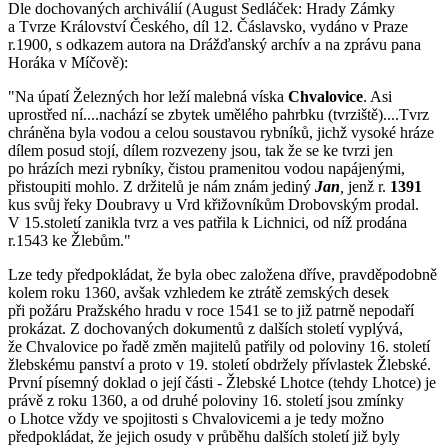
Dle dochovaných archiválií (August Sedláček: Hrady Zámky
a Tvrze Království Českého, díl 12. Čáslavsko, vydáno v Praze
r.1900, s odkazem autora na Drážďanský archív a na zprávu pana
Horáka v Míčově):
"Na úpatí Železných hor leží malebná víska
Chvalovice
. Asi
uprostřed ní....nachází se zbytek umělého pahrbku (tvrziště)....Tvrz
chráněna byla vodou a celou soustavou rybníků, jichž vysoké hráze
dílem posud stojí, dílem rozvezeny jsou, tak že se ke tvrzi jen
po hrázích mezi rybníky, čistou pramenitou vodou napájenými,
přistoupiti mohlo. Z držitelů je nám znám jediný
Jan
,
jenž r.
1391
kus svůj řeky Doubravy u Vrd křižovníkům Drobovským prodal.
V 15.století zanikla tvrz a ves patřila k Lichnici, od níž prodána
r.1543 ke Žlebům."
Lze tedy předpokládat, že byla obec založena dříve, pravděpodobně
kolem roku 1360, avšak vzhledem ke ztrátě zemských desek
při požáru Pražského hradu v roce 1541 se to již patrně nepodaří
prokázat. Z dochovaných dokumentů z dalších století vyplývá,
že Chvalovice po řadě změn majitelů patřily od poloviny 16. století
žlebskému panství a proto v 19. století obdržely přívlastek Žlebské.
První písemný doklad o její části - Žlebské Lhotce (tehdy Lhotce) je
právě z roku 1360, a od druhé poloviny 16. století jsou zmínky
o Lhotce vždy ve spojitosti s Chvalovicemi a je tedy možno
předpokládat, že jejich osudy v průběhu dalších století již byly