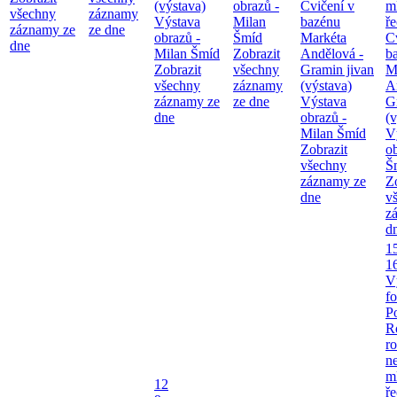
(výstava)
obrazů -
Cvičení v
m
všechny
záznamy
Výstava
Milan
bazénu
ř
záznamy ze
ze dne
obrazů -
Šmíd
Markéta
C
dne
Milan Šmíd
Zobrazit
Andělová -
b
Zobrazit
všechny
Gramin jivan
M
všechny
záznamy
(výstava)
A
záznamy ze
ze dne
Výstava
G
dne
obrazů -
(v
Milan Šmíd
V
Zobrazit
o
všechny
Š
záznamy ze
Z
dne
v
z
d
1
1
V
fo
P
R
ro
ne
m
12
ř