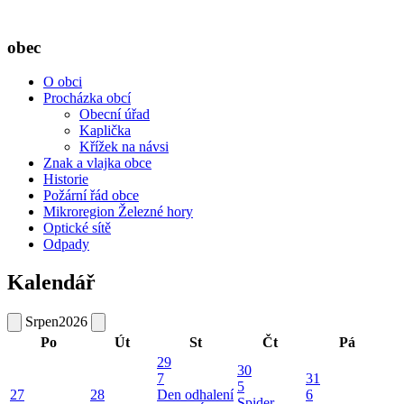
obec
O obci
Procházka obcí
Obecní úřad
Kaplička
Křížek na návsi
Znak a vlajka obce
Historie
Požární řád obce
Mikroregion Železné hory
Optické sítě
Odpady
Kalendář
Srpen
2026
Po
Út
St
Čt
Pá
29
30
7
31
5
27
28
Den odhalení
6
Spider-