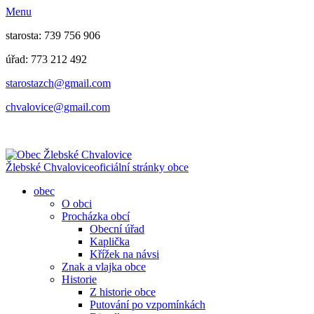
Menu
starosta: 739 756 906
úřad: 773 212 492
​​​​starostazch@gmail.com
​​​​chvalovice@gmail.com
Žlebské Chvalovice
oficiální stránky obce
obec
O obci
Procházka obcí
Obecní úřad
Kaplička
Křížek na návsi
Znak a vlajka obce
Historie
Z historie obce
Putování po vzpomínkách