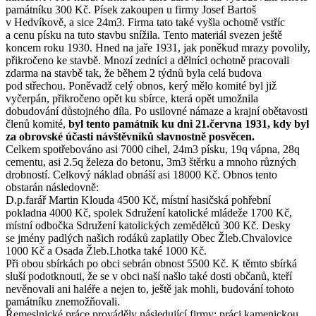
památníku 300 Kč. Písek zakoupen u firmy Josef Bartoš
v Hedvíkově, a sice 24m3. Firma tato také vyšla ochotně vstříc
a cenu písku na tuto stavbu snížila. Tento materiál svezen ještě
koncem roku 1930. Hned na jaře 1931, jak poněkud mrazy povolily,
přikročeno ke stavbě. Mnozí zedníci a dělníci ochotně pracovali
zdarma na stavbě tak, že během 2 týdnů byla celá budova
pod střechou. Poněvadž celý obnos, kerý mělo komité byl již
vyčerpán, přikročeno opět ku sbírce, která opět umožnila
dobudování důstojného díla. Po usilovné námaze a krajní obětavosti
členů komité,
byl tento památník ku dni 21.června 1931, kdy byl
za obrovské účasti návštěvníků slavnostně posvěcen.
Celkem spotřebováno asi 7000 cihel, 24m3 písku, 19q vápna, 28q
cementu, asi 2.5q železa do betonu, 3m3 štěrku a mnoho různých
drobností. Celkový náklad obnáší asi 18000 Kč. Obnos tento
obstarán následovně:
D.p.farář Martin Klouda 4500 Kč, místní hasičská pohřební
pokladna 4000 Kč, spolek Sdružení katolické mládeže 1700 Kč,
místní odbočka Sdružení katolických zemědělců 300 Kč. Desky
se jmény padlých našich rodáků zaplatily Obec Žleb.Chvalovice
1000 Kč a Osada Žleb.Lhotka také 1000 Kč.
Při obou sbírkách po obci sebrán obnost 5500 Kč. K těmto sbírká
sluší podotknouti, že se v obci naší našlo také dosti občanů, kteří
nevěnovali ani haléře a nejen to, ještě jak mohli, budování tohoto
památníku znemožňovali.
Řemeslnické práce prováděly následující firmy: práci kamenickou