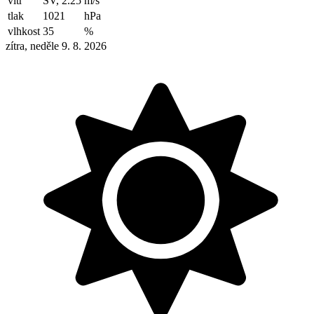
vítr
SV, 2.25
m/s
tlak
1021
hPa
vlhkost
35
%
zítra, neděle 9. 8. 2026