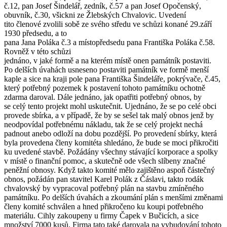
č.12, pan Josef Šindelář, zedník, č.57 a pan Josef Opočenský,
obuvník, č.30, všickni ze Žlebských Chvalovic. Uvedení
tito členové zvolili sobě ze svého středu ve schůzi konané 29.září
1930 předsedu, a to
pana Jana Poláka č.3 a místopředsedu pana Františka Poláka č.58.
Rovněž v této schůzi
jednáno, v jaké formě a na kterém místě onen památník postaviti.
Po delších úvahách usneseno postaviti památník ve formě menší
kaple a sice na kraji pole pana Františka Šindeláře, pokrývače, č.45,
který potřebný pozemek k postavení tohoto památníku ochotně
zdarma daroval. Dále jednáno, jak opatřiti potřebný obnos, by
se celý tento projekt mohl uskutečnit. Ujednáno, že se po celé obci
provede sbírka, a v případě, že by se sešel tak malý obnos jenž by
neodpovídal potřebnému nákladu, tak že se celý projekt nechá
padnout anebo odloží na dobu pozdější. Po provedení sbírky, která
byla provedena členy komitéta shledáno, že bude se moci přikročiti
ku uvedené stavbě. Požádány všechny stávající korporace a spolky
v místě o finanční pomoc, a skutečně ode všech slíbeny značné
peněžní obnosy. Když takto komité mělo zajištěno aspoň částečný
obnos, požádán pan stavitel Karel Polák z Čáslavi, takto rodák
chvalovský by vypracoval potřebný plán na stavbu zmíněného
památníku. Po delších úvahách a zkoumání plán s menšími změnami
členy komité schválen a hned přikročeno ku koupi potřebného
materiálu. Cihly zakoupeny u firmy Čapek v Bučicích, a sice
množství 7000 kusů. Firma tato také darovala na vybudování tohoto