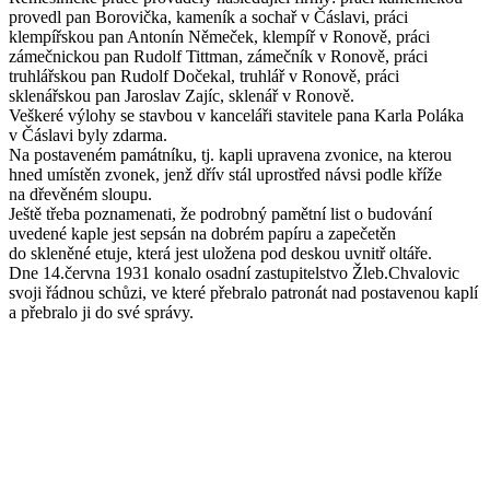
provedl pan Borovička, kameník a sochař v Čáslavi, práci
klempířskou pan Antonín Němeček, klempíř v Ronově, práci
zámečnickou pan Rudolf Tittman, zámečník v Ronově, práci
truhlářskou pan Rudolf Dočekal, truhlář v Ronově, práci
sklenářskou pan Jaroslav Zajíc, sklenář v Ronově.
Veškeré výlohy se stavbou v kanceláři stavitele pana Karla Poláka
v Čáslavi byly zdarma.
Na postaveném památníku, tj. kapli upravena zvonice, na kterou
hned umístěn zvonek, jenž dřív stál uprostřed návsi podle kříže
na dřevěném sloupu.
Ještě třeba poznamenati, že podrobný pamětní list o budování
uvedené kaple jest sepsán na dobrém papíru a zapečetěn
do skleněné etuje, která jest uložena pod deskou uvnitř oltáře.
Dne 14.června 1931 konalo osadní zastupitelstvo Žleb.Chvalovic
svoji řádnou schůzi, ve které přebralo patronát nad postavenou kaplí
a přebralo ji do své správy.