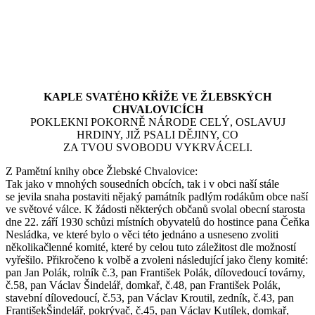
KAPLE SVATÉHO KŘÍŽE VE ŽLEBSKÝCH
CHVALOVICÍCH
POKLEKNI POKORNĚ NÁRODE CELÝ, OSLAVUJ
HRDINY, JIŽ PSALI DĚJINY, CO
ZA TVOU SVOBODU VYKRVÁCELI.
Z Pamětní knihy obce Žlebské Chvalovice:
Tak jako v mnohých sousedních obcích, tak i v obci naší stále
se jevila snaha postaviti nějaký památník padlým rodákům obce naší
ve světové válce. K žádosti některých občanů svolal obecní starosta
dne 22. září 1930 schůzi místních obyvatelů do hostince pana Čeňka
Nesládka, ve které bylo o věci této jednáno a usneseno zvoliti
několikačlenné komité, které by celou tuto záležitost dle možností
vyřešilo. Přikročeno k volbě a zvoleni následující jako členy komité:
pan Jan Polák, rolník č.3, pan František Polák, dílovedoucí továrny,
č.58, pan Václav Šindelář, domkař, č.48, pan František Polák,
stavební dílovedoucí, č.53, pan Václav Kroutil, zedník, č.43, pan
FrantišekŠindelář, pokrývač, č.45, pan Václav Kutílek, domkař,