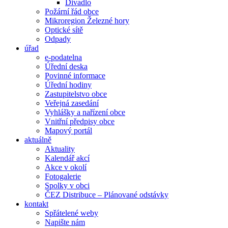
Divadlo
Požární řád obce
Mikroregion Železné hory
Optické sítě
Odpady
úřad
e-podatelna
Úřední deska
Povinné informace
Úřední hodiny
Zastupitelstvo obce
Veřejná zasedání
Vyhlášky a nařízení obce
Vnitřní předpisy obce
Mapový portál
aktuálně
Aktuality
Kalendář akcí
Akce v okolí
Fotogalerie
Spolky v obci
ČEZ Distribuce – Plánované odstávky
kontakt
Spřátelené weby
Napište nám