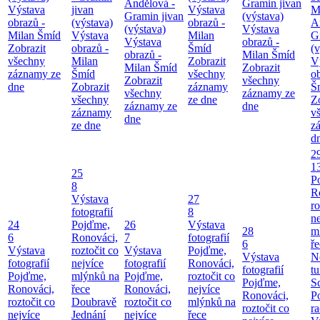
Andělová -
Gramin jivan
Výstava
jivan
Výstava
M
Gramin jivan
(výstava)
obrazů -
(výstava)
obrazů -
A
(výstava)
Výstava
Milan Šmíd
Výstava
Milan
G
Výstava
obrazů -
Zobrazit
obrazů -
Šmíd
(v
obrazů -
Milan Šmíd
všechny
Milan
Zobrazit
V
Milan Šmíd
Zobrazit
záznamy ze
Šmíd
všechny
o
Zobrazit
všechny
dne
Zobrazit
záznamy
Š
všechny
záznamy ze
všechny
ze dne
Z
záznamy ze
dne
záznamy
v
dne
ze dne
z
d
2
1
25
P
8
R
Výstava
27
ro
fotografií
8
ne
24
Pojďme,
26
Výstava
28
m
6
Ronováci,
7
fotografií
6
ř
Výstava
roztočit co
Výstava
Pojďme,
Výstava
N
fotografií
nejvíce
fotografií
Ronováci,
fotografií
tu
Pojďme,
mlýnků na
Pojďme,
roztočit co
Pojďme,
S
Ronováci,
řece
Ronováci,
nejvíce
Ronováci,
P
roztočit co
Doubravě
roztočit co
mlýnků na
roztočit co
ra
nejvíce
Jednání
nejvíce
řece