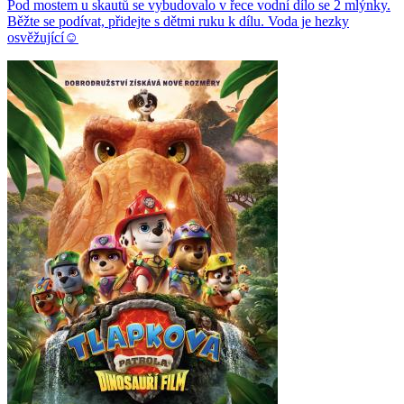
Pod mostem u skautů se vybudovalo v řece vodní dílo se 2 mlýnky.
Běžte se podívat, přidejte s dětmi ruku k dílu. Voda je hezky
osvěžující☺️