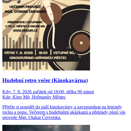
Hudební retro večer (Kinokavárna)
Kdy:
7. 8. 2026 začátek od 18:00, délka 90 minut
Kde:
Kino Mír, Heřmanův Městec
Přijďte si posedět do naší kinokavárny a zavzpomínat na legendy
rocku a popu. Večerem s hudebními ukázkami a překlady písní vás
provede Mgr. Otakar Červenka.