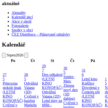
aktuálně
Aktuality
Kalendář akcí
Akce v okolí
Fotogalerie
Spolky v obci
ČEZ Distribuce – Plánované odstávky
Kalendář
Srpen
2026
Po
Út
St
Čt
Pá
29
30
7
31
5
27
28
Den odhalení
6
Spider-
5
5
(LETNÍ
Letní kino
1
Man:
Princezna
Odvážná
KINO
Kněžice
5
Zbrusu
stokrát jinak
Vaiana
KONOPÁČ)
Dovolená v
N
nový den
(LETNÍ
(3D)
Odvážná
Českém ráji
d
(3D
KINO
Cvičení v
Vaiana (2D)
(LETNÍ
(
dabing)
KONOPÁČ)
bazénu
Letní tóny na
KINO
K
Cvičení v
Cvičení v
Markéta
hřišti -
KONOPÁČ)
K
bazénu