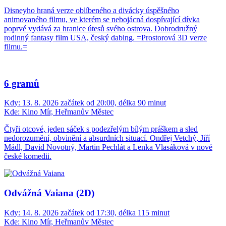
Disneyho hraná verze oblíbeného a divácky úspěšného
animovaného filmu, ve kterém se nebojácná dospívající dívka
poprvé vydává za hranice útesů svého ostrova. Dobrodružný
rodinný fantasy film USA, český dabing. =Prostorová 3D verze
filmu.=
6 gramů
Kdy:
13. 8. 2026 začátek od 20:00, délka 90 minut
Kde:
Kino Mír, Heřmanův Městec
Čtyři otcové, jeden sáček s podezřelým bílým práškem a sled
nedorozumění, obvinění a absurdních situací. Ondřej Vetchý, Jiří
Mádl, David Novotný, Martin Pechlát a Lenka Vlasáková v nové
české komedii.
Odvážná Vaiana (2D)
Kdy:
14. 8. 2026 začátek od 17:30, délka 115 minut
Kde:
Kino Mír, Heřmanův Městec