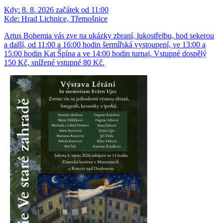
Kdy:
8. 8. 2026 začátek od 11:00
Kde:
Hrad Lichnice, Třemošnice
Artus Bohemia vás zve na ukázky zbraní, lukostřelbu, hod sekerou
a další, od 11:00 a 16:00 hodin šermířská vystoupení, ve 13:00 a
15:00 hodin Kat Špína a ve 14:00 hodin turnaj. Vstupné dospělý
150 Kč, snížené vstupné 80 Kč.