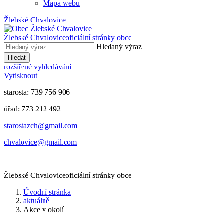
Mapa webu
Žlebské Chvalovice
Žlebské Chvalovice
oficiální stránky obce
Hledaný výraz
Hledat
rozšířené vyhledávání
Vytisknout
starosta: 739 756 906
úřad: 773 212 492
​​​​starostazch@gmail.com
​​​​chvalovice@gmail.com
Žlebské Chvalovice
oficiální stránky obce
Úvodní stránka
aktuálně
Akce v okolí