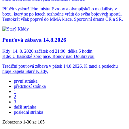
Příběh vysloužilého mistra Evropy a olympijského medailisty v
boxu, který se po letech rozhodne vrátit do světa bojových sportů.
Tentokrát však poprvé do MMA klece. Sportovní drama ČR a SR.
Pouťová zábava 14.8.2026
Kdy:
14. 8. 2026 začátek od 21:00, délka 5 hodin
Kde:
U hasičské zbrojnice, Ronov nad Doubravou
Tradiční pouťová zábava v pátek 14.8.2026. K tanci a poslechu
hraje kapela Starý Klády.
první stránka
předchozí stránka
1
2
3
další stránka
poslední stránka
Zobrazeno
1
-
30
ze 105