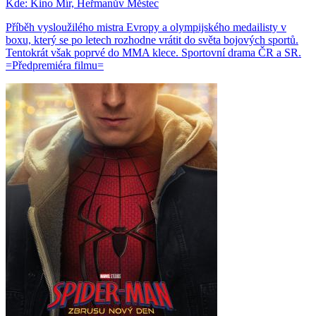
Kde:
Kino Mír, Heřmanův Městec
Příběh vysloužilého mistra Evropy a olympijského medailisty v
boxu, který se po letech rozhodne vrátit do světa bojových sportů.
Tentokrát však poprvé do MMA klece. Sportovní drama ČR a SR.
=Předpremiéra filmu=