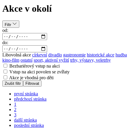
Akce v okolí
Filtr
od:
do:
Libovolná akce
církevní
divadlo
gastronomie
historické akce
hudba
kino-film
ostatní
sport, aktivní vyžití
trhy, výstavy, veletrhy
Bezbariérový vstup na akci
Vstup na akci povolen se zvířaty
Akce je vhodná pro děti
Zrušit filtr
Filtrovat
první stránka
předchozí stránka
1
2
3
další stránka
poslední stránka