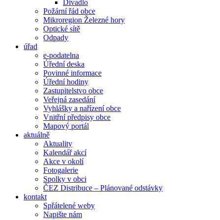
Divadlo
Požární řád obce
Mikroregion Železné hory
Optické sítě
Odpady
úřad
e-podatelna
Úřední deska
Povinné informace
Úřední hodiny
Zastupitelstvo obce
Veřejná zasedání
Vyhlášky a nařízení obce
Vnitřní předpisy obce
Mapový portál
aktuálně
Aktuality
Kalendář akcí
Akce v okolí
Fotogalerie
Spolky v obci
ČEZ Distribuce – Plánované odstávky
kontakt
Spřátelené weby
Napište nám