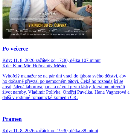
Po večerce
Kdy:
11. 8. 2026 začátek od 17:30, délka 107 minut
Kde:
Kino Mír, Heřmanův Městec
Vyhořelý manažer se na pár dní vrací do tábora svého dětství, aby
ho dočasně převzal po nemocném tátovi. Čeká ho rozpadající se
areál, šílená táborová parta a návrat první lásky, která mu převrátí
život naruby. Vladimír Polívka, Ondřej Pavelka, Hana Vagnerová a
další v rodinné romantické komedii ČR.
Pramen
Kdy:
11. 8. 2026 začátek od 19:30, délka 88 minut