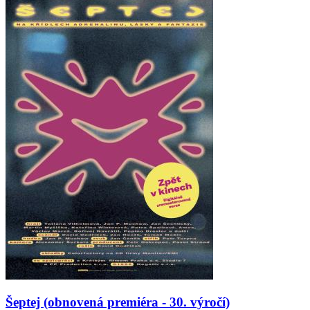
Šeptej (obnovená premiéra - 30. výročí)