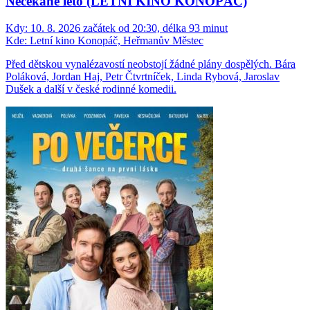
Nečekané léto (LETNÍ KINO KONOPÁČ)
Kdy:
10. 8. 2026 začátek od 20:30, délka 93 minut
Kde:
Letní kino Konopáč, Heřmanův Městec
Před dětskou vynalézavostí neobstojí žádné plány dospělých. Bára
Poláková, Jordan Haj, Petr Čtvrtníček, Linda Rybová, Jaroslav
Dušek a další v české rodinné komedii.