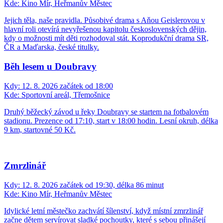
Kde:
Kino Mír, Heřmanův Městec
Jejich těla, naše pravidla. Působivé drama s Aňou Geislerovou v
hlavní roli otevírá nevyřešenou kapitolu československých dějin,
kdy o možnosti mít děti rozhodoval stát. Koprodukční drama SR,
ČR a Maďarska, české titulky.
Běh lesem u Doubravy
Kdy:
12. 8. 2026 začátek od 18:00
Kde:
Sportovní areál, Třemošnice
Druhý běžecký závod u řeky Doubravy se startem na fotbalovém
stadionu. Prezence od 17:10, start v 18:00 hodin. Lesní okruh, délka
9 km, startovné 50 Kč.
Zmrzlinář
Kdy:
12. 8. 2026 začátek od 19:30, délka 86 minut
Kde:
Kino Mír, Heřmanův Městec
Idylické letní městečko zachvátí šílenství, když místní zmrzlinář
začne dětem servírovat sladké pochoutky, které s sebou přinášejí