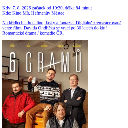
Kdy:
7. 8. 2026 začátek od 19:30, délka 84 minut
Kde:
Kino Mír, Heřmanův Městec
Na křídlech adrenalinu, lásky a fantazie. Digitálně zremasterovaná
verze filmu Davida Ondříčka se vrací po 30 letech do kin!
Romantické drama / komedie ČR.