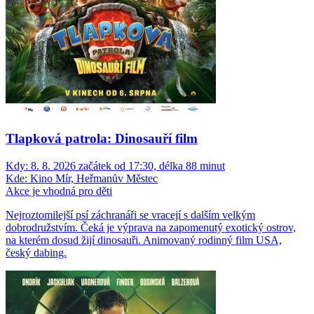
Tlapková patrola: Dinosauří film
Kdy:
8. 8. 2026 začátek od 17:30, délka 88 minut
Kde:
Kino Mír, Heřmanův Městec
Akce je vhodná pro děti
Nejroztomilejší psí záchranáři se vracejí s dalším velkým
dobrodružstvím. Čeká je výprava na zapomenutý exotický ostrov,
na kterém dosud žijí dinosauři. Animovaný rodinný film USA,
český dabing.