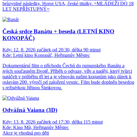
hrůzyplné následky. Horor USA, české titulky. =MLÁDEŽI DO 18
LET NEPŘÍSTUPNÝ=
Česká srdce Banátu + beseda (LETNÍ KINO
KONOPÁČ)
Kdy:
12. 8. 2026 začátek od 20:30, délka 90 minut
Kde:
Letní kino Konopáč, Heřmanův Městec
Dokumentární film o příchodu Čechů do rumunského Banátu a
jejich současném životě. Příběh o odvaze, víře a naději, který tvůrci
natáčeli v průběhu tří let a je věnován našim krajanům jako dárek k
oslavám 200. výročí od založení vesnic. Film bude doplněn besedou
s režisérkou Jiřinou Šimkovou.
Odvážná Vaiana (3D)
Kdy:
13. 8. 2026 začátek od 17:30, délka 115 minut
Kde:
Kino Mír, Heřmanův Městec
Akce je vhodná pro děti