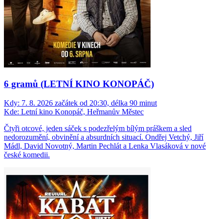
6 gramů (LETNÍ KINO KONOPÁČ)
Kdy:
7. 8. 2026 začátek od 20:30, délka 90 minut
Kde:
Letní kino Konopáč, Heřmanův Městec
Čtyři otcové, jeden sáček s podezřelým bílým práškem a sled
nedorozumění, obvinění a absurdních situací. Ondřej Vetchý, Jiří
Mádl, David Novotný, Martin Pechlát a Lenka Vlasáková v nové
české komedii.