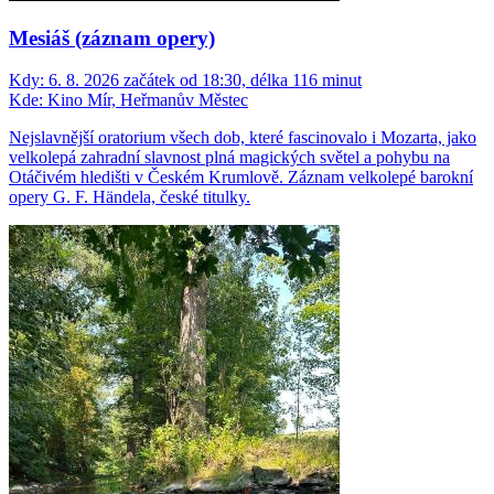
Mesiáš (záznam opery)
Kdy:
6. 8. 2026 začátek od 18:30, délka 116 minut
Kde:
Kino Mír, Heřmanův Městec
Nejslavnější oratorium všech dob, které fascinovalo i Mozarta, jako
velkolepá zahradní slavnost plná magických světel a pohybu na
Otáčivém hledišti v Českém Krumlově. Záznam velkolepé barokní
opery G. F. Händela, české titulky.