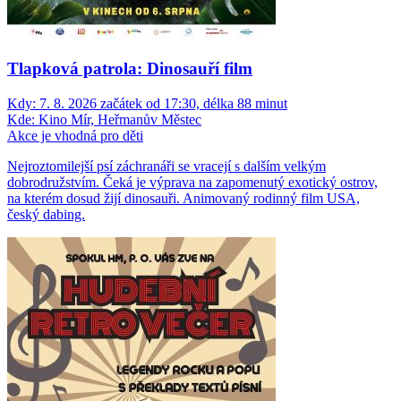
Tlapková patrola: Dinosauří film
Kdy:
7. 8. 2026 začátek od 17:30, délka 88 minut
Kde:
Kino Mír, Heřmanův Městec
Akce je vhodná pro děti
Nejroztomilejší psí záchranáři se vracejí s dalším velkým
dobrodružstvím. Čeká je výprava na zapomenutý exotický ostrov,
na kterém dosud žijí dinosauři. Animovaný rodinný film USA,
český dabing.