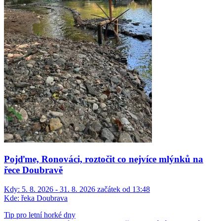
Pojďme, Ronováci, roztočit co nejvíce mlýnků na
řece Doubravě
Kdy:
5. 8. 2026 - 31. 8. 2026 začátek od 13:48
Kde:
řeka Doubrava
Tip pro letní horké dny