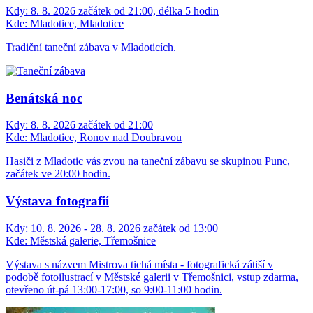
Kdy:
8. 8. 2026 začátek od 21:00, délka 5 hodin
Kde:
Mladotice, Mladotice
Tradiční taneční zábava v Mladoticích.
Benátská noc
Kdy:
8. 8. 2026 začátek od 21:00
Kde:
Mladotice, Ronov nad Doubravou
Hasiči z Mladotic vás zvou na taneční zábavu se skupinou Punc,
začátek ve 20:00 hodin.
Výstava fotografií
Kdy:
10. 8. 2026 - 28. 8. 2026 začátek od 13:00
Kde:
Městská galerie, Třemošnice
Výstava s názvem Mistrova tichá místa - fotografická zátiší v
podobě fotoilustrací v Městské galerii v Třemošnici, vstup zdarma,
otevřeno út-pá 13:00-17:00, so 9:00-11:00 hodin.