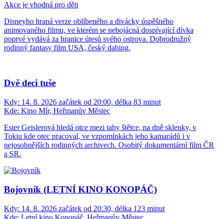
Akce je vhodná pro děti
Disneyho hraná verze oblíbeného a divácky úspěšného
animovaného filmu, ve kterém se nebojácná dospívající dívka
poprvé vydává za hranice útesů svého ostrova. Dobrodružný
rodinný fantasy film USA, český dabing.
Dvě deci tuše
Kdy:
14. 8. 2026 začátek od 20:00, délka 83 minut
Kde:
Kino Mír, Heřmanův Městec
Ester Geislerová hledá otce mezi tahy štětce, na dně sklenky, v
Tokiu kde otec pracoval, ve vzpomínkách jeho kamarádů i v
nejosobnějších rodinných archivech. Osobitý dokumentární film ČR
a SR.
Bojovník (LETNÍ KINO KONOPÁČ)
Kdy:
14. 8. 2026 začátek od 20:30, délka 123 minut
Kde:
Letní kino Konopáč, Heřmanův Městec