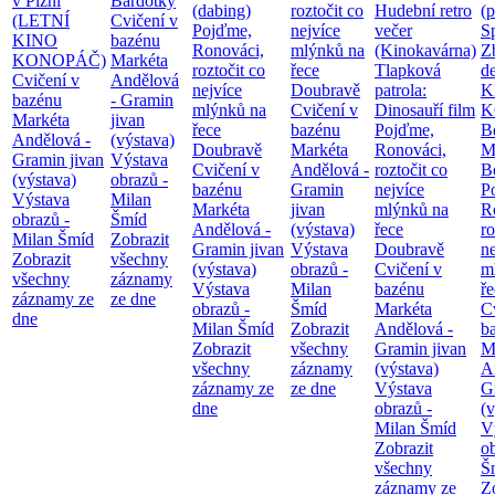
v Plzni
Bardotky
(dabing)
roztočit co
Hudební retro
(
(LETNÍ
Cvičení v
Pojďme,
nejvíce
večer
S
KINO
bazénu
Ronováci,
mlýnků na
(Kinokavárna)
Z
KONOPÁČ)
Markéta
roztočit co
řece
Tlapková
d
Cvičení v
Andělová
nejvíce
Doubravě
patrola:
K
bazénu
- Gramin
mlýnků na
Cvičení v
Dinosauří film
K
Markéta
jivan
řece
bazénu
Pojďme,
B
Andělová -
(výstava)
Doubravě
Markéta
Ronováci,
M
Gramin jivan
Výstava
Cvičení v
Andělová -
roztočit co
B
(výstava)
obrazů -
bazénu
Gramin
nejvíce
P
Výstava
Milan
Markéta
jivan
mlýnků na
R
obrazů -
Šmíd
Andělová -
(výstava)
řece
ro
Milan Šmíd
Zobrazit
Gramin jivan
Výstava
Doubravě
ne
Zobrazit
všechny
(výstava)
obrazů -
Cvičení v
m
všechny
záznamy
Výstava
Milan
bazénu
ř
záznamy ze
ze dne
obrazů -
Šmíd
Markéta
C
dne
Milan Šmíd
Zobrazit
Andělová -
b
Zobrazit
všechny
Gramin jivan
M
všechny
záznamy
(výstava)
A
záznamy ze
ze dne
Výstava
G
dne
obrazů -
(v
Milan Šmíd
V
Zobrazit
o
všechny
Š
záznamy ze
Z