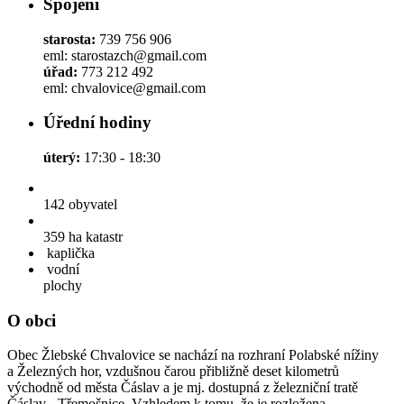
Spojení
starosta:
739 756 906
eml: starostazch@gmail.com
úřad:
773 212 492
eml: chvalovice@gmail.com
Úřední hodiny
úterý:
17:30 - 18:30
142
obyvatel
359 ha
katastr
kaplička
vodní
plochy
O obci
Obec Žlebské Chvalovice se nachází na rozhraní Polabské nížiny
a Železných hor, vzdušnou čarou přibližně deset kilometrů
východně od města Čáslav a je mj. dostupná z železniční tratě
Čáslav - Třemošnice. Vzhledem k tomu, že je rozložena