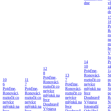
dne
v
z
d
1
1
P
R
ro
ne
m
ř
V
fo
14
P
10
z
12
Pojďme,
1
8
13
Ronováci,
S
Pojďme,
10
11
7
roztočit co
p
Ronováci,
6
7
Pojďme,
nejvíce
R
roztočit co
Pojďme,
Pojďme,
Ronováci,
mlýnků na
S
nejvíce
Ronováci,
Ronováci,
roztočit co
řece
p
mlýnků na
roztočit co
roztočit co
nejvíce
Doubravě
R
řece
nejvíce
nejvíce
mlýnků na
Výstava
Ne
Doubravě
mlýnků na
mlýnků na
řece
fotografií
2
Výstava
řece
řece
Doubravě
Odvážná
P