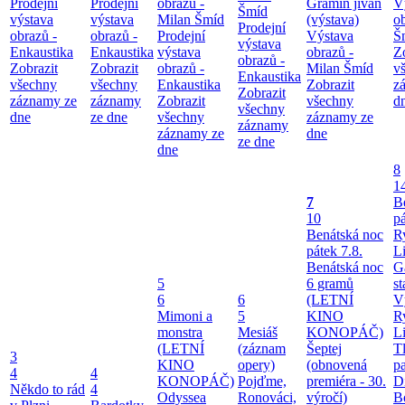
Prodejní
Prodejní
obrazů -
Gramin jivan
V
Šmíd
výstava
výstava
Milan Šmíd
(výstava)
o
Prodejní
obrazů -
obrazů -
Prodejní
Výstava
Š
výstava
Enkaustika
Enkaustika
výstava
obrazů -
Z
obrazů -
Zobrazit
Zobrazit
obrazů -
Milan Šmíd
v
Enkaustika
všechny
všechny
Enkaustika
Zobrazit
z
Zobrazit
záznamy ze
záznamy
Zobrazit
všechny
d
všechny
dne
ze dne
všechny
záznamy ze
záznamy
záznamy ze
dne
ze dne
dne
8
1
7
B
10
pá
Benátská noc
Ry
pátek 7.8.
Li
Benátská noc
G
5
6 gramů
st
6
6
(LETNÍ
V
Mimoni a
5
KINO
Ry
monstra
Mesiáš
KONOPÁČ)
Li
(LETNÍ
(záznam
Šeptej
T
3
KINO
opery)
(obnovená
pa
4
4
KONOPÁČ)
Pojďme,
premiéra - 30.
Di
Někdo to rád
4
Odyssea
Ronováci,
výročí)
B