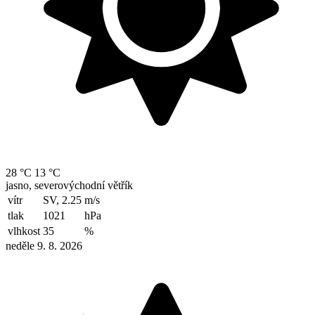
28 °C
13 °C
jasno, severovýchodní větřík
vítr
SV, 2.25
m/s
tlak
1021
hPa
vlhkost
35
%
neděle 9. 8. 2026