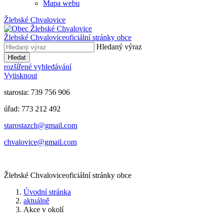
Mapa webu
Žlebské Chvalovice
Žlebské Chvalovice
oficiální stránky obce
Hledaný výraz
Hledat
rozšířené vyhledávání
Vytisknout
starosta: 739 756 906
úřad: 773 212 492
​​​​starostazch@gmail.com
​​​​chvalovice@gmail.com
Žlebské Chvalovice
oficiální stránky obce
Úvodní stránka
aktuálně
Akce v okolí