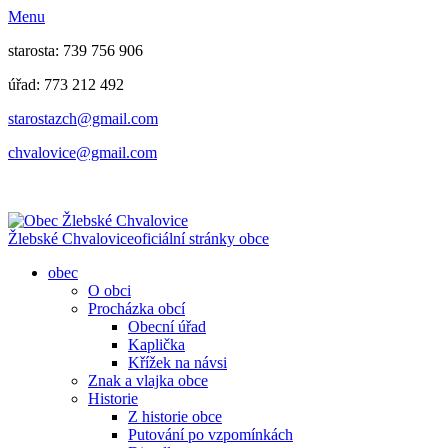
Menu
starosta: 739 756 906
úřad: 773 212 492
​​​​starostazch@gmail.com
​​​​chvalovice@gmail.com
Žlebské Chvalovice
oficiální stránky obce
obec
O obci
Procházka obcí
Obecní úřad
Kaplička
Křížek na návsi
Znak a vlajka obce
Historie
Z historie obce
Putování po vzpomínkách