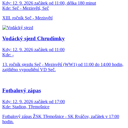
Kdy:
12. 9. 2026 začátek od 11:00, délka 180 minut
Kde:
Seč - Mezisvětí, Seč
XIII. ročník Seč - Mezisvětí
Vodácký sjezd Chrudimky
Kdy:
12. 9. 2026 začátek od 11:00
Kde:
-
13. ročník sjezdu Seč - Mezisvětí (WW1) od 11:00 do 14:00 hodin,
zajištěno vypouštění VD Seč.
Fotbalový zápas
Kdy:
12. 9. 2026 začátek od 17:00
Kde:
Stadion, Třemošnice
Fotbalový zápas ŽSK Třemošnice - SK Rváčov, začátek v 17:00
hodin.