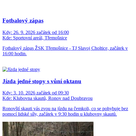
Fotbalový zápas
Kdy:
26. 9. 2026 začátek od 16:00
Kde:
Sportovní areál, Třemošnice
Fotbalový zápas ŽSK Třemošnice - TJ Slavoj Choltice, začátek v
16:00 hodin.
Jízda jedné stopy s vůní oktanu
Kdy:
3. 10. 2026 začátek od 09:30
Kde:
Klubovna skautů, Ronov nad Doubravou
Ronovští skauti vás zvou na jízdu na čemkoli, co se pohybuje bez
pomocí lidské síly, začátek v 9:30 hodin u klubovny skautů.