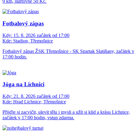
9 km, startovné 50 Kč.
Fotbalový zápas
Kdy:
15. 8. 2026 začátek od 17:00
Kde:
Stadion, Třemošnice
Fotbalový zápas ŽSK Třemošnice - SK Spartak Slatiňany, začátek v
17:00 hodin.
Jóga na Lichnici
Kdy:
21. 8. 2026 začátek od 17:00
Kde:
Hrad Lichnice, Třemošnice
Přijďte si zacvičit, ulevit tělu i mysli a užít si klid a krásu Lichnice,
začátek v 17:00 hodin, vstup zdarma.