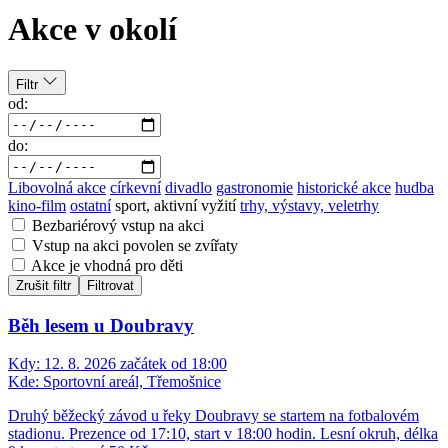
Akce v okolí
Filtr
od:
do:
Libovolná akce
církevní
divadlo
gastronomie
historické akce
hudba
kino-film
ostatní
sport, aktivní vyžití
trhy, výstavy, veletrhy
Bezbariérový vstup na akci
Vstup na akci povolen se zvířaty
Akce je vhodná pro děti
Zrušit filtr
Filtrovat
Běh lesem u Doubravy
Kdy:
12. 8. 2026 začátek od 18:00
Kde:
Sportovní areál, Třemošnice
Druhý běžecký závod u řeky Doubravy se startem na fotbalovém
stadionu. Prezence od 17:10, start v 18:00 hodin. Lesní okruh, délka