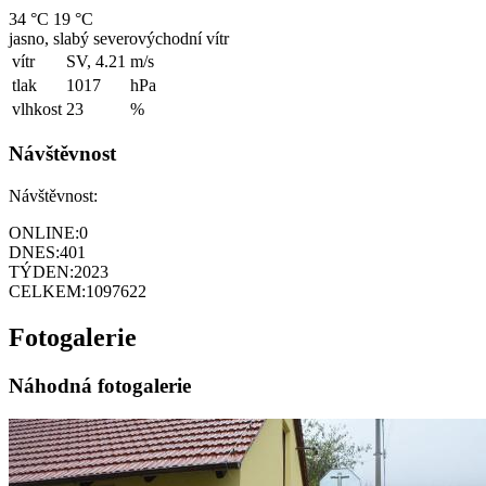
34 °C
19 °C
jasno, slabý severovýchodní vítr
vítr
SV, 4.21
m/s
tlak
1017
hPa
vlhkost
23
%
Návštěvnost
Návštěvnost:
ONLINE:
0
DNES:
401
TÝDEN:
2023
CELKEM:
1097622
Fotogalerie
Náhodná fotogalerie