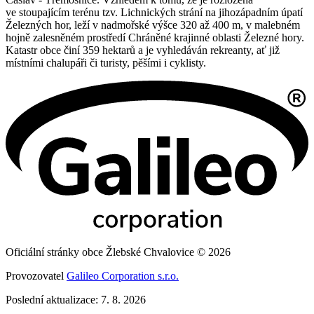
ve stoupajícím terénu tzv. Lichnických strání na jihozápadním úpatí
Železných hor, leží v nadmořské výšce 320 až 400 m, v malebném
hojně zalesněném prostředí Chráněné krajinné oblasti Železné hory.
Katastr obce činí 359 hektarů a je vyhledáván rekreanty, ať již
místními chalupáři či turisty, pěšími i cyklisty.
Oficiální stránky obce Žlebské Chvalovice © 2026
Provozovatel
Galileo Corporation s.r.o.
Poslední aktualizace: 7. 8. 2026