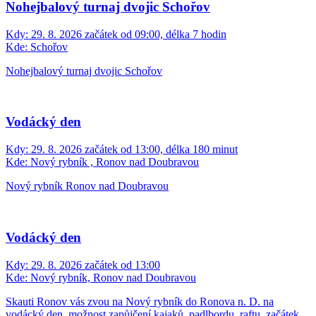
Nohejbalový turnaj dvojic Schořov
Kdy:
29. 8. 2026 začátek od 09:00, délka 7 hodin
Kde:
Schořov
Nohejbalový turnaj dvojic Schořov
Vodácký den
Kdy:
29. 8. 2026 začátek od 13:00, délka 180 minut
Kde:
Nový rybník , Ronov nad Doubravou
Nový rybník Ronov nad Doubravou
Vodácký den
Kdy:
29. 8. 2026 začátek od 13:00
Kde:
Nový rybník, Ronov nad Doubravou
Skauti Ronov vás zvou na Nový rybník do Ronova n. D. na
vodácký den, možnost zapůjčení kajaků, padlbordu, raftu, začátek