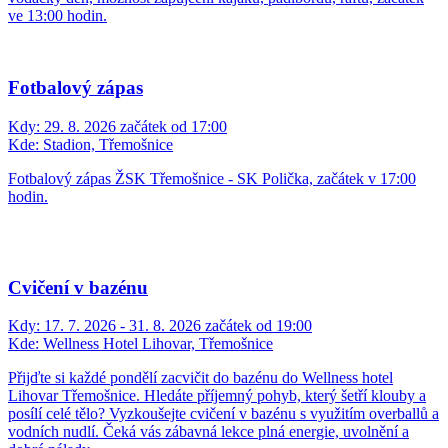
ve 13:00 hodin.
Fotbalový zápas
Kdy:
29. 8. 2026 začátek od 17:00
Kde:
Stadion, Třemošnice
Fotbalový zápas ŽSK Třemošnice - SK Polička, začátek v 17:00
hodin.
Cvičení v bazénu
Kdy:
17. 7. 2026 - 31. 8. 2026 začátek od 19:00
Kde:
Wellness Hotel Lihovar, Třemošnice
Přijďte si každé pondělí zacvičit do bazénu do Wellness hotel
Lihovar Třemošnice. Hledáte příjemný pohyb, který šetří klouby a
posílí celé tělo? Vyzkoušejte cvičení v bazénu s využitím overballů a
vodních nudlí. Čeká vás zábavná lekce plná energie, uvolnění a