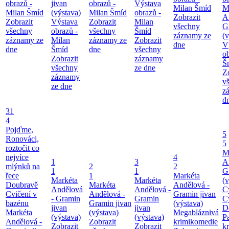
obrazů -
jivan
obrazů -
Výstava
Milan Šmíd
M
Milan Šmíd
(výstava)
Milan Šmíd
obrazů -
Zobrazit
A
Zobrazit
Výstava
Zobrazit
Milan
všechny
G
všechny
obrazů -
všechny
Šmíd
záznamy ze
(v
záznamy ze
Milan
záznamy ze
Zobrazit
dne
V
dne
Šmíd
dne
všechny
o
Zobrazit
záznamy
Š
všechny
ze dne
Z
záznamy
v
ze dne
z
d
31
4
Pojďme,
5
Ronováci,
5
roztočit co
M
nejvíce
4
1
3
A
mlýnků na
2
2
1
1
G
řece
1
Markéta
Markéta
Markéta
(v
Doubravě
Markéta
Andělová -
Andělová
Andělová -
C
Cvičení v
Andělová -
Gramin jivan
- Gramin
Gramin
C
bazénu
Gramin jivan
(výstava)
jivan
jivan
D
Markéta
(výstava)
Megabláznivá
(výstava)
(výstava)
P
Andělová -
Zobrazit
krimikomedie
Zobrazit
Zobrazit
kr