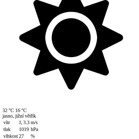
32 °C
16 °C
jasno, jižní větřík
vítr
J, 3.3
m/s
tlak
1019
hPa
vlhkost
27
%