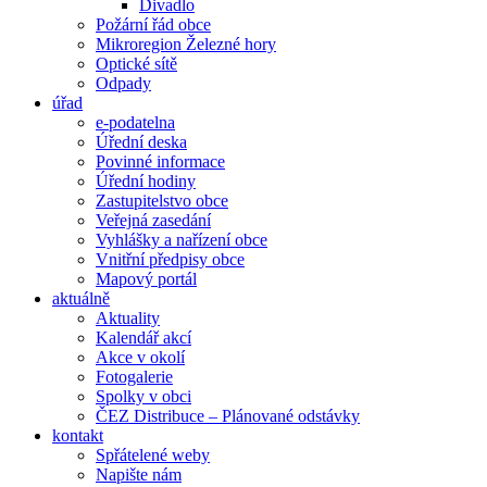
Divadlo
Požární řád obce
Mikroregion Železné hory
Optické sítě
Odpady
úřad
e-podatelna
Úřední deska
Povinné informace
Úřední hodiny
Zastupitelstvo obce
Veřejná zasedání
Vyhlášky a nařízení obce
Vnitřní předpisy obce
Mapový portál
aktuálně
Aktuality
Kalendář akcí
Akce v okolí
Fotogalerie
Spolky v obci
ČEZ Distribuce – Plánované odstávky
kontakt
Spřátelené weby
Napište nám