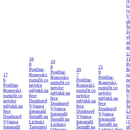
A
G
(v
V
o
Š
Z
v
z
d
2
18
1
19
8
P
8
21
Pojďme,
20
R
Pojďme,
9
17
Ronováci,
7
ro
Ronováci,
Pojďme,
6
roztočit co
Pojďme,
ne
roztočit co
Ronováci,
Pojďme,
nejvíce
Ronováci,
m
nejvíce
roztočit co
Ronováci,
mlýnků na
roztočit co
ř
mlýnků na
nejvíce
roztočit co
řece
nejvíce
V
řece
mlýnků na
nejvíce
Doubravě
mlýnků na
fo
Doubravě
řece
mlýnků na
Výstava
řece
Še
Výstava
Doubravě
řece
fotografií
Doubravě
Li
fotografií
Výstava
Doubravě
Šermíři na
Výstava
Z
Šermíři na
fotografií
Výstava
Lichnici
fotografií
(
Lichnici
Šermíři na
fotografií
Tajemství
Šermíři na
p
Odyssea
Lichnici
Jóga