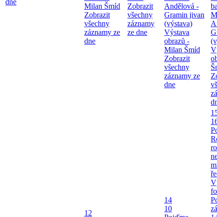
dne
Milan Šmíd
Zobrazit
Andělová -
b
Zobrazit
všechny
Gramin jivan
M
všechny
záznamy
(výstava)
A
záznamy ze
ze dne
Výstava
G
dne
obrazů -
(v
Milan Šmíd
V
Zobrazit
o
všechny
Š
záznamy ze
Z
dne
v
z
d
1
1
P
R
ro
ne
m
ř
V
fo
14
P
10
z
12