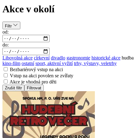
Akce v okolí
Filtr
od:
do:
Libovolná akce
církevní
divadlo
gastronomie
historické akce
hudba
kino-film
ostatní
sport, aktivní vyžití
trhy, výstavy, veletrhy
Bezbariérový vstup na akci
Vstup na akci povolen se zvířaty
Akce je vhodná pro děti
Zrušit filtr
Filtrovat