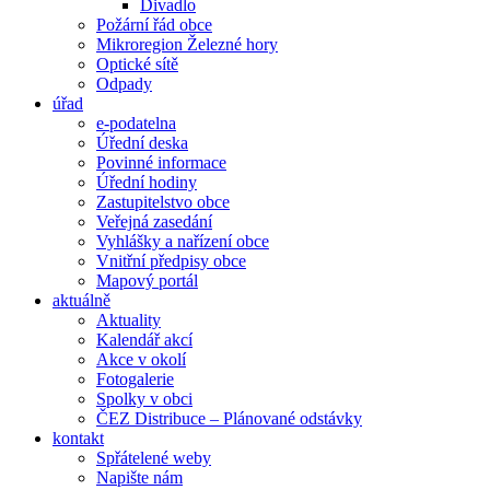
Divadlo
Požární řád obce
Mikroregion Železné hory
Optické sítě
Odpady
úřad
e-podatelna
Úřední deska
Povinné informace
Úřední hodiny
Zastupitelstvo obce
Veřejná zasedání
Vyhlášky a nařízení obce
Vnitřní předpisy obce
Mapový portál
aktuálně
Aktuality
Kalendář akcí
Akce v okolí
Fotogalerie
Spolky v obci
ČEZ Distribuce – Plánované odstávky
kontakt
Spřátelené weby
Napište nám