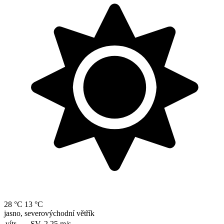
28 °C
13 °C
jasno, severovýchodní větřík
vítr
SV, 2.25
m/s