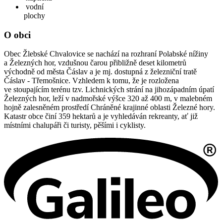
vodní
plochy
O obci
Obec Žlebské Chvalovice se nachází na rozhraní Polabské nížiny
a Železných hor, vzdušnou čarou přibližně deset kilometrů
východně od města Čáslav a je mj. dostupná z železniční tratě
Čáslav - Třemošnice. Vzhledem k tomu, že je rozložena
ve stoupajícím terénu tzv. Lichnických strání na jihozápadním úpatí
Železných hor, leží v nadmořské výšce 320 až 400 m, v malebném
hojně zalesněném prostředí Chráněné krajinné oblasti Železné hory.
Katastr obce činí 359 hektarů a je vyhledáván rekreanty, ať již
místními chalupáři či turisty, pěšími i cyklisty.