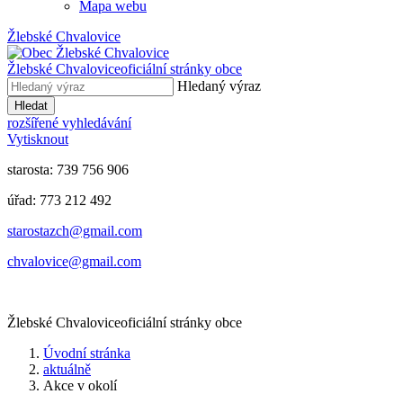
Mapa webu
Žlebské Chvalovice
Žlebské Chvalovice
oficiální stránky obce
Hledaný výraz
Hledat
rozšířené vyhledávání
Vytisknout
starosta: 739 756 906
úřad: 773 212 492
​​​​starostazch@gmail.com
​​​​chvalovice@gmail.com
Žlebské Chvalovice
oficiální stránky obce
Úvodní stránka
aktuálně
Akce v okolí