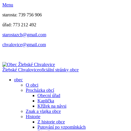
Menu
starosta: 739 756 906
úřad: 773 212 492
​​​​starostazch@gmail.com
​​​​chvalovice@gmail.com
Žlebské Chvalovice
oficiální stránky obce
obec
O obci
Procházka obcí
Obecní úřad
Kaplička
Křížek na návsi
Znak a vlajka obce
Historie
Z historie obce
Putování po vzpomínkách