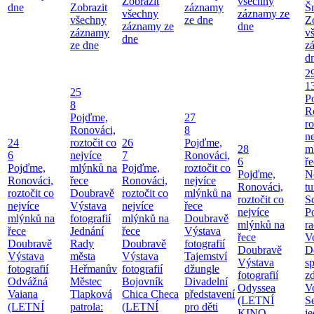
Zobrazit
všechny
dne
Zobrazit
záznamy
Š
všechny
záznamy ze
všechny
ze dne
Z
záznamy ze
dne
záznamy
v
dne
ze dne
z
d
2
1
25
P
8
R
Pojďme,
27
ro
Ronováci,
8
ne
24
roztočit co
26
Pojďme,
28
m
6
nejvíce
7
Ronováci,
6
ř
Pojďme,
mlýnků na
Pojďme,
roztočit co
Pojďme,
N
Ronováci,
řece
Ronováci,
nejvíce
Ronováci,
tu
roztočit co
Doubravě
roztočit co
mlýnků na
roztočit co
S
nejvíce
Výstava
nejvíce
řece
nejvíce
P
mlýnků na
fotografií
mlýnků na
Doubravě
mlýnků na
ra
řece
Jednání
řece
Výstava
řece
V
Doubravě
Rady
Doubravě
fotografií
Doubravě
D
Výstava
města
Výstava
Tajemství
Výstava
sp
fotografií
Heřmanův
fotografií
džungle
fotografií
zd
Odvážná
Městec
Bojovník
Divadelní
Odyssea
V
Vaiana
Tlapková
Chica Checa
představení
(LETNÍ
S
(LETNÍ
patrola:
(LETNÍ
pro děti
KINO
j