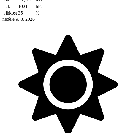
tlak
1021
hPa
vlhkost
35
%
neděle 9. 8. 2026