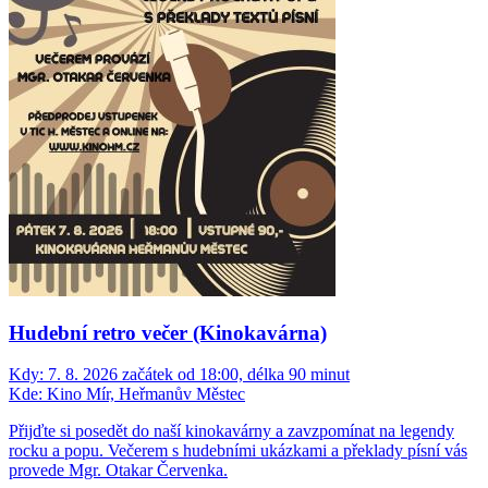
Hudební retro večer (Kinokavárna)
Kdy:
7. 8. 2026 začátek od 18:00, délka 90 minut
Kde:
Kino Mír, Heřmanův Městec
Přijďte si posedět do naší kinokavárny a zavzpomínat na legendy
rocku a popu. Večerem s hudebními ukázkami a překlady písní vás
provede Mgr. Otakar Červenka.