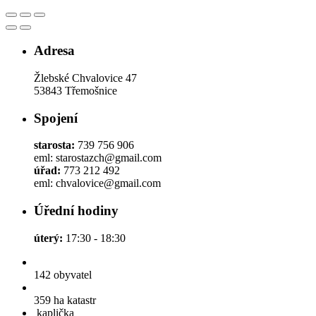
Adresa
Žlebské Chvalovice 47
53843 Třemošnice
Spojení
starosta:
739 756 906
eml: starostazch@gmail.com
úřad:
773 212 492
eml: chvalovice@gmail.com
Úřední hodiny
úterý:
17:30 - 18:30
142
obyvatel
359 ha
katastr
kaplička