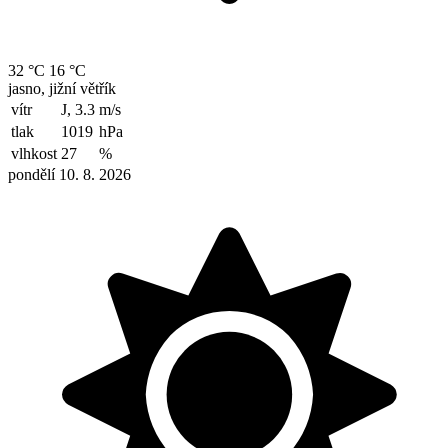
32 °C
16 °C
jasno, jižní větřík
vítr
J, 3.3
m/s
tlak
1019
hPa
vlhkost
27
%
pondělí 10. 8. 2026