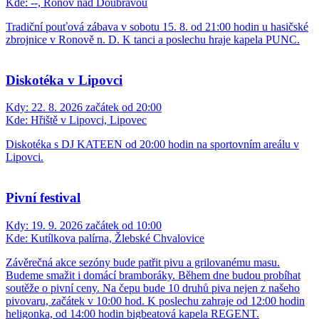
Kde:
--, Ronov nad Doubravou
Tradiční pouťová zábava v sobotu 15. 8. od 21:00 hodin u hasičské
zbrojnice v Ronově n. D. K tanci a poslechu hraje kapela PUNC.
Diskotéka v Lipovci
Kdy:
22. 8. 2026 začátek od 20:00
Kde:
Hřiště v Lipovci, Lipovec
Diskotéka s DJ KATEEN od 20:00 hodin na sportovním areálu v
Lipovci.
Pivní festival
Kdy:
19. 9. 2026 začátek od 10:00
Kde:
Kutílkova palírna, Žlebské Chvalovice
Závěrečná akce sezóny bude patřit pivu a grilovanému masu.
Budeme smažit i domácí bramboráky. Během dne budou probíhat
soutěže o pivní ceny. Na čepu bude 10 druhů piva nejen z našeho
pivovaru, začátek v 10:00 hod. K poslechu zahraje od 12:00 hodin
heligonka, od 14:00 hodin bigbeatová kapela REGENT.