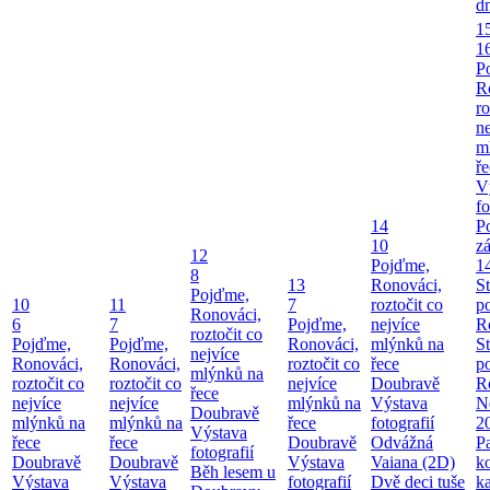
d
1
1
P
R
ro
ne
m
ř
V
fo
14
P
10
z
12
Pojďme,
1
8
13
Ronováci,
S
Pojďme,
10
11
7
roztočit co
p
Ronováci,
6
7
Pojďme,
nejvíce
R
roztočit co
Pojďme,
Pojďme,
Ronováci,
mlýnků na
S
nejvíce
Ronováci,
Ronováci,
roztočit co
řece
p
mlýnků na
roztočit co
roztočit co
nejvíce
Doubravě
R
řece
nejvíce
nejvíce
mlýnků na
Výstava
Ne
Doubravě
mlýnků na
mlýnků na
řece
fotografií
2
Výstava
řece
řece
Doubravě
Odvážná
P
fotografií
Doubravě
Doubravě
Výstava
Vaiana (2D)
k
Běh lesem u
Výstava
Výstava
fotografií
Dvě deci tuše
k