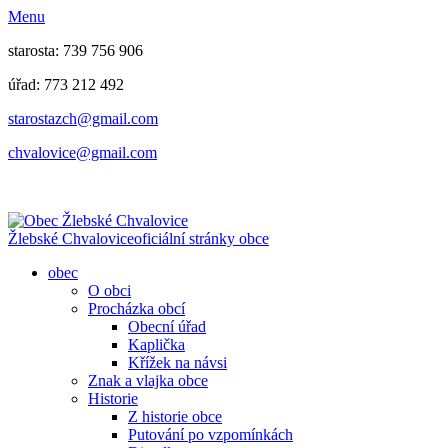
Menu
starosta: 739 756 906
úřad: 773 212 492
​​​​starostazch@gmail.com
​​​​chvalovice@gmail.com
Žlebské Chvalovice
oficiální stránky obce
obec
O obci
Procházka obcí
Obecní úřad
Kaplička
Křížek na návsi
Znak a vlajka obce
Historie
Z historie obce
Putování po vzpomínkách