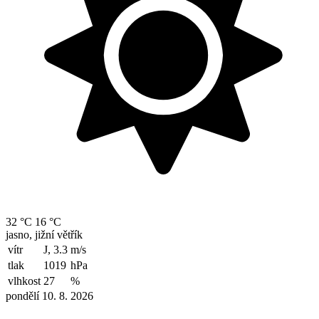
32 °C
16 °C
jasno, jižní větřík
vítr
J, 3.3
m/s
tlak
1019
hPa
vlhkost
27
%
pondělí 10. 8. 2026