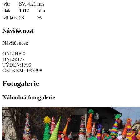
vítr
SV, 4.21
m/s
tlak
1017
hPa
vlhkost
23
%
Návštěvnost
Návštěvnost:
ONLINE:
0
DNES:
177
TÝDEN:
1799
CELKEM:
1097398
Fotogalerie
Náhodná fotogalerie