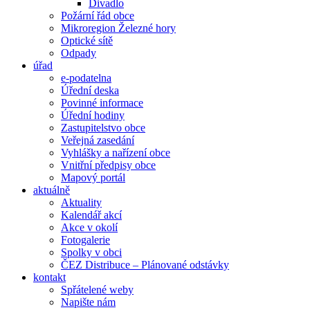
Divadlo
Požární řád obce
Mikroregion Železné hory
Optické sítě
Odpady
úřad
e-podatelna
Úřední deska
Povinné informace
Úřední hodiny
Zastupitelstvo obce
Veřejná zasedání
Vyhlášky a nařízení obce
Vnitřní předpisy obce
Mapový portál
aktuálně
Aktuality
Kalendář akcí
Akce v okolí
Fotogalerie
Spolky v obci
ČEZ Distribuce – Plánované odstávky
kontakt
Spřátelené weby
Napište nám