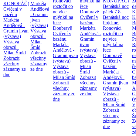
Ronováci,
mlýnků na
KONOPÁČ)
Z
KONOPÁČ)
Markéta
roztočit co
řece
Benátská noc
d
Cvičení v
Andělová
nejvíce
Doubravě
pátek 7.8.
K
bazénu
- Gramin
mlýnků na
Cvičení v
Benátská noc
K
Markéta
jivan
řece
bazénu
Pojďme,
B
Andělová -
(výstava)
Doubravě
Markéta
Ronováci,
M
Gramin jivan
Výstava
Cvičení v
Andělová -
roztočit co
B
(výstava)
obrazů -
bazénu
Gramin
nejvíce
P
Výstava
Milan
Markéta
jivan
mlýnků na
R
obrazů -
Šmíd
Andělová -
(výstava)
řece
ro
Milan Šmíd
Zobrazit
Gramin jivan
Výstava
Doubravě
ne
Zobrazit
všechny
(výstava)
obrazů -
Cvičení v
m
všechny
záznamy
Výstava
Milan
bazénu
ř
záznamy ze
ze dne
obrazů -
Šmíd
Markéta
C
dne
Milan Šmíd
Zobrazit
Andělová -
b
Zobrazit
všechny
Gramin jivan
M
všechny
záznamy
(výstava)
A
záznamy ze
ze dne
Výstava
G
dne
obrazů -
(v
Milan Šmíd
V
Zobrazit
o
všechny
Š
záznamy ze
Z
dne
v
z