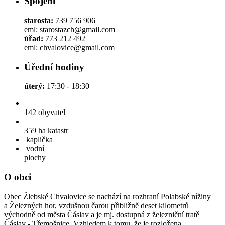
Spojení
starosta:
739 756 906
eml: starostazch@gmail.com
úřad:
773 212 492
eml: chvalovice@gmail.com
Úřední hodiny
úterý:
17:30 - 18:30
142
obyvatel
359 ha
katastr
kaplička
vodní
plochy
O obci
Obec Žlebské Chvalovice se nachází na rozhraní Polabské nížiny
a Železných hor, vzdušnou čarou přibližně deset kilometrů
východně od města Čáslav a je mj. dostupná z železniční tratě
Čáslav - Třemošnice. Vzhledem k tomu, že je rozložena