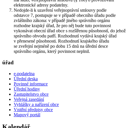
elektronické adresy podatelny.
Nedojde-li k uzavření veřejnoprávní smlouvy podle
odstavce 7, postupuje se v případě obecního úřadu podle
zvláštního zákona: v případě jiného správního orgánu
rozhodne krajský úřad, že pro něj bude tuto povinnost
vykonávat obecní úřad obce s rozšířenou působností, do jehož
správního obvodu patří. Rozhodnutí vydává krajský úřad
v přenesené působnosti. Rozhodnutí krajského úřadu
se zveřejní nejméně po dobu 15 dnů na úřední desce
správního orgánu, který povinnost neplnil.
úřad
e-podatelna
Úřední deska
Povinné informace
Úřední hodiny
Zastupitelstvo obce
Veřejná zasedání
Vyhlášky a nařízení obce
Vnitřní předpisy obce
Mapový portál
Kalendář