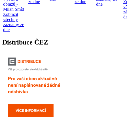
ze dne
ze dne
Z
obrazů -
dne
v
Milan Šmíd
z
Zobrazit
d
všechny
záznamy ze
dne
Distribuce ČEZ