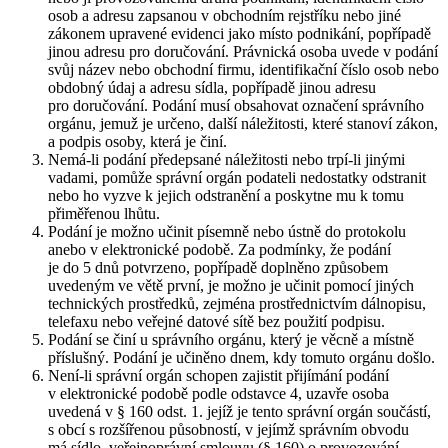
osob a adresu zapsanou v obchodním rejstříku nebo jiné
zákonem upravené evidenci jako místo podnikání, popřípadě
jinou adresu pro doručování. Právnická osoba uvede v podání
svůj název nebo obchodní firmu, identifikační číslo osob nebo
obdobný údaj a adresu sídla, popřípadě jinou adresu
pro doručování. Podání musí obsahovat označení správního
orgánu, jemuž je určeno, další náležitosti, které stanoví zákon,
a podpis osoby, která je činí.
Nemá-li podání předepsané náležitosti nebo trpí-li jinými
vadami, pomůže správní orgán podateli nedostatky odstranit
nebo ho vyzve k jejich odstranění a poskytne mu k tomu
přiměřenou lhůtu.
Podání je možno učinit písemně nebo ústně do protokolu
anebo v elektronické podobě. Za podmínky, že podání
je do 5 dnů potvrzeno, popřípadě doplněno způsobem
uvedeným ve větě první, je možno je učinit pomocí jiných
technických prostředků, zejména prostřednictvím dálnopisu,
telefaxu nebo veřejné datové sítě bez použití podpisu.
Podání se činí u správního orgánu, který je věcně a místně
příslušný. Podání je učiněno dnem, kdy tomuto orgánu došlo.
Není-li správní orgán schopen zajistit přijímání podání
v elektronické podobě podle odstavce 4, uzavře osoba
uvedená v § 160 odst. 1. jejíž je tento správní orgán součástí,
s obcí s rozšířenou působností, v jejímž správním obvodu
má sídlo, veřejnoprávní smlouvu (§ 160) o provozování