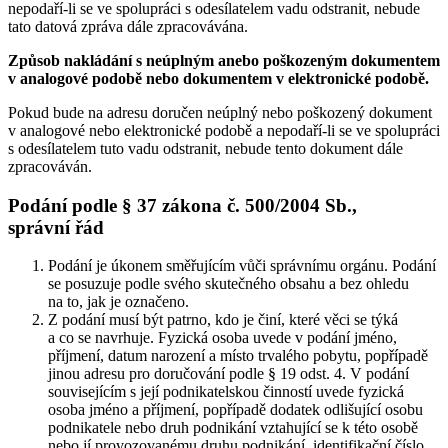
nepodaří-li se ve spolupráci s odesílatelem vadu odstranit, nebude
tato datová zpráva dále zpracovávána.
Způsob nakládání s neúplným anebo poškozeným dokumentem
v analogové podobě nebo dokumentem v elektronické podobě.
Pokud bude na adresu doručen neúplný nebo poškozený dokument
v analogové nebo elektronické podobě a nepodaří-li se ve spolupráci
s odesílatelem tuto vadu odstranit, nebude tento dokument dále
zpracováván.
Podání podle § 37 zákona č. 500/2004 Sb.,
správní řád
Podání je úkonem směřujícím vůči správnímu orgánu. Podání
se posuzuje podle svého skutečného obsahu a bez ohledu
na to, jak je označeno.
Z podání musí být patrno, kdo je činí, které věci se týká
a co se navrhuje. Fyzická osoba uvede v podání jméno,
příjmení, datum narození a místo trvalého pobytu, popřípadě
jinou adresu pro doručování podle § 19 odst. 4. V podání
souvisejícím s její podnikatelskou činností uvede fyzická
osoba jméno a příjmení, popřípadě dodatek odlišující osobu
podnikatele nebo druh podnikání vztahující se k této osobě
nebo jí provozovanému druhu podnikání, identifikační číslo