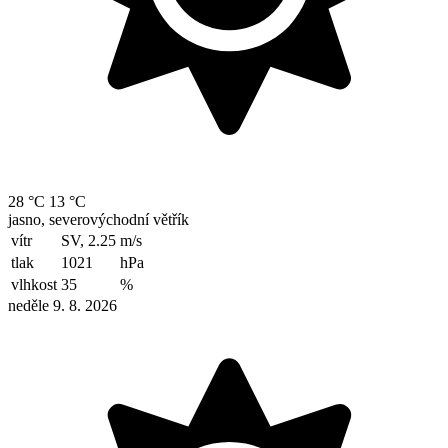
28 °C
13 °C
jasno, severovýchodní větřík
vítr
SV, 2.25
m/s
tlak
1021
hPa
vlhkost
35
%
neděle 9. 8. 2026