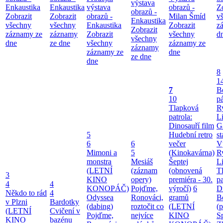
výstava
Enkaustika
Enkaustika
výstava
obrazů -
Z
obrazů -
Zobrazit
Zobrazit
obrazů -
Milan Šmíd
v
Enkaustika
všechny
všechny
Enkaustika
Zobrazit
z
Zobrazit
záznamy ze
záznamy
Zobrazit
všechny
d
všechny
dne
ze dne
všechny
záznamy ze
záznamy
záznamy ze
dne
ze dne
dne
8
1
7
B
10
pá
Tlapková
Ry
patrola:
Li
Dinosauří film
G
5
Hudební retro
st
6
6
večer
V
Mimoni a
5
(Kinokavárna)
Ry
monstra
Mesiáš
Šeptej
Li
(LETNÍ
(záznam
(obnovená
T
3
KINO
opery)
premiéra - 30.
pa
4
4
KONOPÁČ)
Pojďme,
výročí)
6
Di
Někdo to rád
4
Odyssea
Ronováci,
gramů
B
v Plzni
Bardotky
(dabing)
roztočit co
(LETNÍ
(
(LETNÍ
Cvičení v
Pojďme,
nejvíce
KINO
S
KINO
bazénu