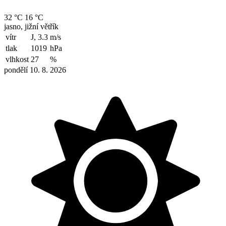
32 °C
16 °C
jasno, jižní větřík
vítr
J, 3.3
m/s
tlak
1019
hPa
vlhkost
27
%
pondělí 10. 8. 2026