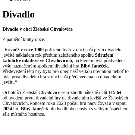
Divadlo
Divadlo v obci Žlebské Chvalovice
Z pamětní knihy obce:
„Rovněž
v roce 1909
pořízeno bylo v obci naší první divadelní
jeviště nákladem rok předtím založeného spolku
Sdružení
katolické mládeže ve Chvalovicích
, na kterém byla předvedena
výše naznačeným spolkem divadelní hra
Blbý Janeček
.
Předevedení této hry bylo pro obec naší velkou novinkou neboť to
byla prvá divadelní hra v obci naší předevedena na divadelním
jevišti.“
Ochotníci Žlebské Chvalovice se rozhodli náležitě uctít
115 let
od uvedení první divadelní hry na divadelním jevišti ve Žlebských
Chvalovicích, koncem roku 2023 počali hru nacvičovat a v srpnu
2024
hru
Blbý Janeček
předvedli obecenstvu s velkým úspěchem
sále místního hostince.