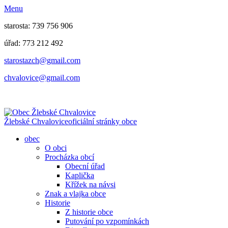
Menu
starosta: 739 756 906
úřad: 773 212 492
​​​​starostazch@gmail.com
​​​​chvalovice@gmail.com
Žlebské Chvalovice
oficiální stránky obce
obec
O obci
Procházka obcí
Obecní úřad
Kaplička
Křížek na návsi
Znak a vlajka obce
Historie
Z historie obce
Putování po vzpomínkách