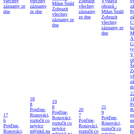
všechny
všechny
Zobrazit
Výstava
P
Milan Šmíd
záznamy ze
záznamy
všechny
obrazů -
z
Zobrazit
dne
ze dne
záznamy
Milan Šmíd
P
všechny
ze dne
Zobrazit
z
záznamy ze
všechny
C
dne
záznamy ze
b
dne
M
A
G
(v
V
o
Š
Z
v
z
d
2
18
1
19
8
P
8
21
Pojďme,
20
R
Pojďme,
9
17
Ronováci,
7
ro
Ronováci,
Pojďme,
6
roztočit co
Pojďme,
ne
roztočit co
Ronováci,
Pojďme,
nejvíce
Ronováci,
m
nejvíce
roztočit co
Ronováci,
mlýnků na
roztočit co
ř
mlýnků na
nejvíce