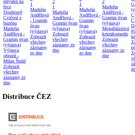
mlýnků na
2
2
1
1
G
řece
1
Markéta
Markéta
Markéta
(v
Doubravě
Markéta
Andělová -
Andělová
Andělová -
C
Cvičení v
Andělová -
Gramin jivan
- Gramin
Gramin
C
bazénu
Gramin jivan
(výstava)
jivan
jivan
D
Markéta
(výstava)
Megabláznivá
(výstava)
(výstava)
P
Andělová -
Zobrazit
krimikomedie
Zobrazit
Zobrazit
kr
Gramin jivan
všechny
Zobrazit
všechny
všechny
Z
(výstava)
záznamy ze
všechny
záznamy
záznamy
p
Výstava
dne
záznamy ze
ze dne
ze dne
Z
obrazů -
dne
v
Milan Šmíd
z
Zobrazit
d
všechny
záznamy ze
dne
Distribuce ČEZ