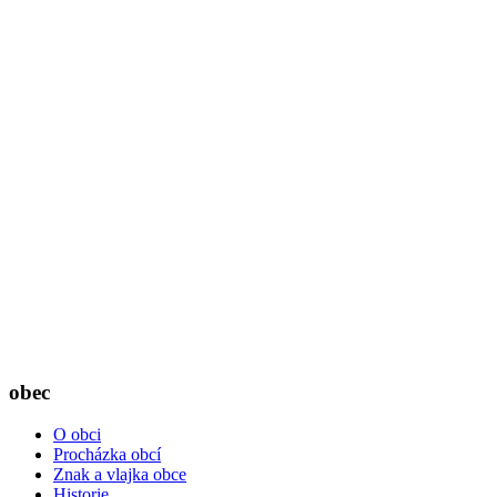
obec
O obci
Procházka obcí
Znak a vlajka obce
Historie