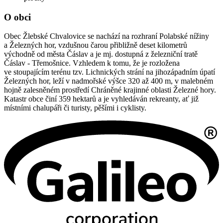
O obci
Obec Žlebské Chvalovice se nachází na rozhraní Polabské nížiny
a Železných hor, vzdušnou čarou přibližně deset kilometrů
východně od města Čáslav a je mj. dostupná z železniční tratě
Čáslav - Třemošnice. Vzhledem k tomu, že je rozložena
ve stoupajícím terénu tzv. Lichnických strání na jihozápadním úpatí
Železných hor, leží v nadmořské výšce 320 až 400 m, v malebném
hojně zalesněném prostředí Chráněné krajinné oblasti Železné hory.
Katastr obce činí 359 hektarů a je vyhledáván rekreanty, ať již
místními chalupáři či turisty, pěšími i cyklisty.