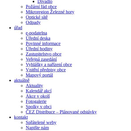
Divadlo
Požární řád obce
Mikroregion Železné hory
Optické sítě
Odpady
úřad
e-podatelna
Úřední deska
Povinné informace
Úřední hodiny
Zastupitelstvo obce
Veřejná zasedání
Vyhlášky a nařízení obce
Vnitřní předpisy obce
Mapový portál
aktuálně
Aktuality
Kalendář akcí
Akce v okolí
Fotogalerie
Spolky v obci
ČEZ Distribuce – Plánované odstávky
kontakt
Spřátelené weby
Napište nám