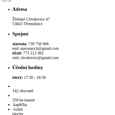
Adresa
Žlebské Chvalovice 47
53843 Třemošnice
Spojení
starosta:
739 756 906
eml: starostazch@gmail.com
úřad:
773 212 492
eml: chvalovice@gmail.com
Úřední hodiny
úterý:
17:30 - 18:30
142
obyvatel
359 ha
katastr
kaplička
vodní
plochy