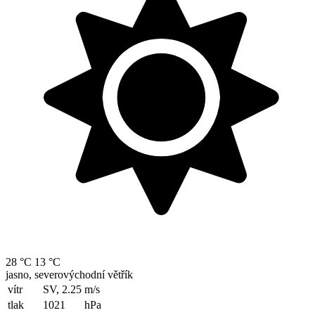
28 °C
13 °C
jasno, severovýchodní větřík
vítr
SV, 2.25
m/s
tlak
1021
hPa