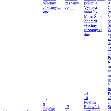
všechny
záznamy
(výstava)
A
záznamy ze
ze dne
Výstava
G
dne
obrazů -
(v
Milan Šmíd
V
Zobrazit
o
všechny
Š
záznamy ze
Z
dne
v
z
d
1
1
P
R
ro
ne
m
ř
V
fo
14
P
10
z
12
Pojďme,
1
8
13
Ronováci,
S
Pojďme,