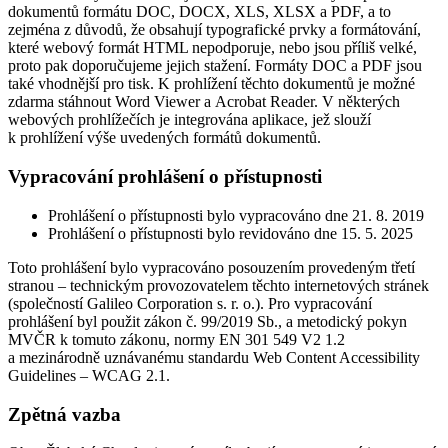
dokumentů formátu DOC, DOCX, XLS, XLSX a PDF, a to
zejména z důvodů, že obsahují typografické prvky a formátování,
které webový formát HTML nepodporuje, nebo jsou příliš velké,
proto pak doporučujeme jejich stažení. Formáty DOC a PDF jsou
také vhodnější pro tisk. K prohlížení těchto dokumentů je možné
zdarma stáhnout Word Viewer a Acrobat Reader. V některých
webových prohlížečích je integrována aplikace, jež slouží
k prohlížení výše uvedených formátů dokumentů.
Vypracování prohlášení o přístupnosti
Prohlášení o přístupnosti bylo vypracováno dne 21. 8. 2019
Prohlášení o přístupnosti bylo revidováno dne 15. 5. 2025
Toto prohlášení bylo vypracováno posouzením provedeným třetí
stranou – technickým provozovatelem těchto internetových stránek
(společností Galileo Corporation s. r. o.). Pro vypracování
prohlášení byl použit zákon č. 99/2019 Sb., a metodický pokyn
MVČR k tomuto zákonu, normy EN 301 549 V2 1.2
a mezinárodně uznávanému standardu Web Content Accessibility
Guidelines – WCAG 2.1.
Zpětná vazba