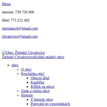
Menu
starosta: 739 756 906
úřad: 773 212 492
​​​​starostazch@gmail.com
​​​​chvalovice@gmail.com
Žlebské Chvalovice
oficiální stránky obce
obec
O obci
Procházka obcí
Obecní úřad
Kaplička
Křížek na návsi
Znak a vlajka obce
Historie
Z historie obce
Putování po vzpomínkách