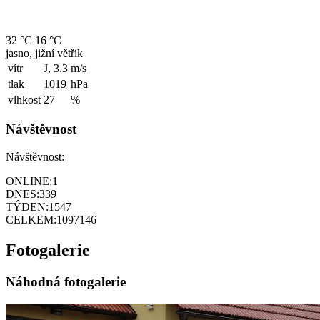
32 °C
16 °C
jasno, jižní větřík
vítr
J, 3.3
m/s
tlak
1019
hPa
vlhkost
27
%
Návštěvnost
Návštěvnost:
ONLINE:
1
DNES:
339
TÝDEN:
1547
CELKEM:
1097146
Fotogalerie
Náhodná fotogalerie