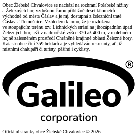
Obec Žlebské Chvalovice se nachází na rozhraní Polabské nížiny
a Železných hor, vzdušnou čarou přibližně deset kilometrů
východně od města Čáslav a je mj. dostupná z železniční tratě
Čáslav - Třemošnice. Vzhledem k tomu, že je rozložena
ve stoupajícím terénu tzv. Lichnických strání na jihozápadním úpatí
Železných hor, leží v nadmořské výšce 320 až 400 m, v malebném
hojně zalesněném prostředí Chráněné krajinné oblasti Železné hory.
Katastr obce činí 359 hektarů a je vyhledáván rekreanty, ať již
místními chalupáři či turisty, pěšími i cyklisty.
Oficiální stránky obce Žlebské Chvalovice © 2026