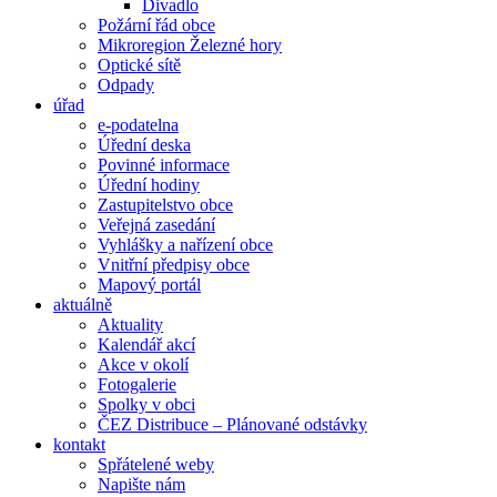
Divadlo
Požární řád obce
Mikroregion Železné hory
Optické sítě
Odpady
úřad
e-podatelna
Úřední deska
Povinné informace
Úřední hodiny
Zastupitelstvo obce
Veřejná zasedání
Vyhlášky a nařízení obce
Vnitřní předpisy obce
Mapový portál
aktuálně
Aktuality
Kalendář akcí
Akce v okolí
Fotogalerie
Spolky v obci
ČEZ Distribuce – Plánované odstávky
kontakt
Spřátelené weby
Napište nám