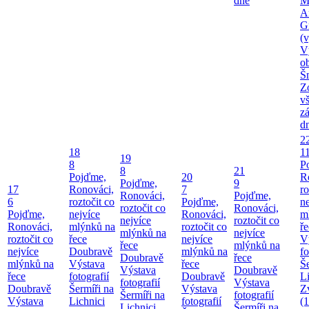
dne
M
A
G
(v
V
o
Š
Z
v
z
d
2
18
1
19
8
P
8
21
Pojďme,
20
R
Pojďme,
9
17
Ronováci,
7
ro
Ronováci,
Pojďme,
6
roztočit co
Pojďme,
ne
roztočit co
Ronováci,
Pojďme,
nejvíce
Ronováci,
m
nejvíce
roztočit co
Ronováci,
mlýnků na
roztočit co
ř
mlýnků na
nejvíce
roztočit co
řece
nejvíce
V
řece
mlýnků na
nejvíce
Doubravě
mlýnků na
fo
Doubravě
řece
mlýnků na
Výstava
řece
Še
Výstava
Doubravě
řece
fotografií
Doubravě
Li
fotografií
Výstava
Doubravě
Šermíři na
Výstava
Z
Šermíři na
fotografií
Výstava
Lichnici
fotografií
(
Lichnici
Šermíři na