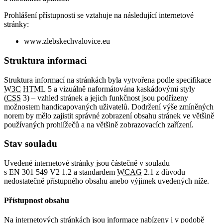
Prohlášení přístupnosti se vztahuje na následující internetové
stránky:
www.zlebskechvalovice.eu
Struktura informací
Struktura informací na stránkách byla vytvořena podle specifikace
W3C
HTML
5 a vizuálně naformátována kaskádovými styly
(
CSS
3) – vzhled stránek a jejich funkčnost jsou podřízeny
možnostem handicapovaných uživatelů. Dodržení výše zmíněných
norem by mělo zajistit správné zobrazení obsahu stránek ve většině
používaných prohlížečů a na většině zobrazovacích zařízení.
Stav souladu
Uvedené internetové stránky jsou částečně v souladu
s EN 301 549 V2 1.2 a standardem
WCAG
2.1 z důvodu
nedostatečně přístupného obsahu anebo výjimek uvedených níže.
Přístupnost obsahu
Na internetových stránkách jsou informace nabízeny i v podobě