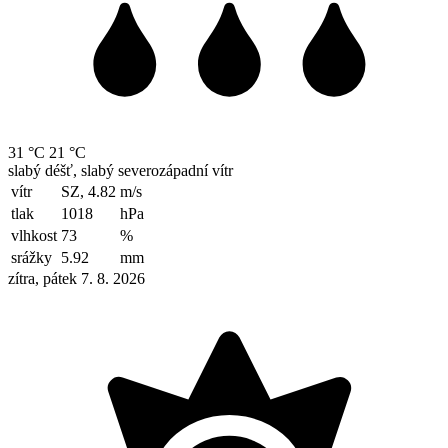
31 °C
21 °C
slabý déšť, slabý severozápadní vítr
vítr
SZ, 4.82
m/s
tlak
1018
hPa
vlhkost
73
%
srážky
5.92
mm
zítra, pátek 7. 8. 2026