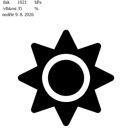
tlak
1021
hPa
vlhkost
35
%
neděle 9. 8. 2026