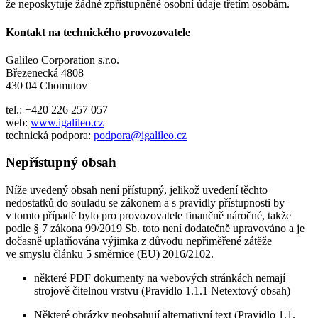
že neposkytuje žádné zpřístupněné osobní údaje třetím osobám.
Kontakt na technického provozovatele
Galileo Corporation s.r.o.
Březenecká 4808
430 04 Chomutov
tel.: +420 226 257 057
web:
www.igalileo.cz
technická podpora:
podpora@igalileo.cz
Nepřístupný obsah
Níže uvedený obsah není přístupný, jelikož uvedení těchto
nedostatků do souladu se zákonem a s pravidly přístupnosti by
v tomto případě bylo pro provozovatele finančně náročné, takže
podle § 7 zákona 99/2019 Sb. toto není dodatečně upravováno a je
dočasně uplatňována výjimka z důvodu nepřiměřené zátěže
ve smyslu článku 5 směrnice (EU) 2016/2102.
některé PDF dokumenty na webových stránkách nemají
strojově čitelnou vrstvu (Pravidlo 1.1.1 Netextový obsah)
Některé obrázky neobsahují alternativní text (Pravidlo 1.1.