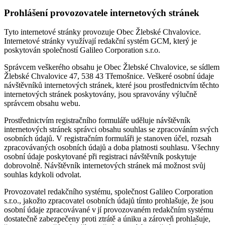
Prohlášení provozovatele internetových stránek
Tyto internetové stránky provozuje Obec Žlebské Chvalovice.
Internetové stránky využívají redakční systém GCM, který je
poskytován společností Galileo Corporation s.r.o.
Správcem veškerého obsahu je Obec Žlebské Chvalovice, se sídlem
Žlebské Chvalovice 47, 538 43 Třemošnice. Veškeré osobní údaje
návštěvníků internetových stránek, které jsou prostřednictvím těchto
internetových stránek poskytovány, jsou spravovány výlučně
správcem obsahu webu.
Prostřednictvím registračního formuláře uděluje návštěvník
internetových stránek správci obsahu souhlas se zpracováním svých
osobních údajů. V registračním formuláři je stanoven účel, rozsah
zpracovávaných osobních údajů a doba platnosti souhlasu. Všechny
osobní údaje poskytované při registraci návštěvník poskytuje
dobrovolně. Návštěvník internetových stránek má možnost svůj
souhlas kdykoli odvolat.
Provozovatel redakčního systému, společnost Galileo Corporation
s.r.o., jakožto zpracovatel osobních údajů tímto prohlašuje, že jsou
osobní údaje zpracovávané v jí provozovaném redakčním systému
dostatečně zabezpečeny proti ztrátě a úniku a zároveň prohlašuje,