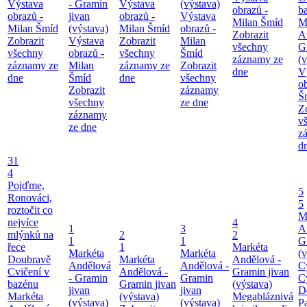
Výstava
- Gramin
Výstava
(výstava)
obrazů -
b
obrazů -
jivan
obrazů -
Výstava
Milan Šmíd
M
Milan Šmíd
(výstava)
Milan Šmíd
obrazů -
Zobrazit
A
Zobrazit
Výstava
Zobrazit
Milan
všechny
G
všechny
obrazů -
všechny
Šmíd
záznamy ze
(v
záznamy ze
Milan
záznamy ze
Zobrazit
dne
V
dne
Šmíd
dne
všechny
o
Zobrazit
záznamy
Š
všechny
ze dne
Z
záznamy
v
ze dne
z
d
31
4
Pojďme,
5
Ronováci,
5
roztočit co
M
nejvíce
4
1
3
A
mlýnků na
2
2
1
1
G
řece
1
Markéta
Markéta
Markéta
(v
Doubravě
Markéta
Andělová -
Andělová
Andělová -
C
Cvičení v
Andělová -
Gramin jivan
- Gramin
Gramin
C
bazénu
Gramin jivan
(výstava)
jivan
jivan
D
Markéta
(výstava)
Megabláznivá
(výstava)
(výstava)
P