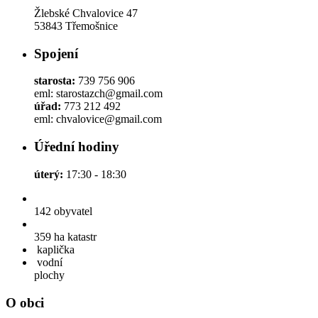
Žlebské Chvalovice 47
53843 Třemošnice
Spojení
starosta:
739 756 906
eml: starostazch@gmail.com
úřad:
773 212 492
eml: chvalovice@gmail.com
Úřední hodiny
úterý:
17:30 - 18:30
142
obyvatel
359 ha
katastr
kaplička
vodní
plochy
O obci