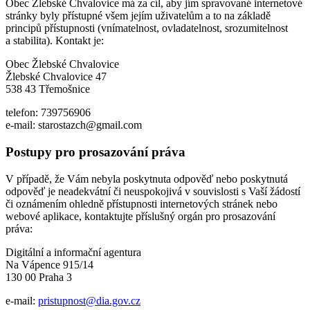
Obec Žlebské Chvalovice má za cíl, aby jím spravované internetové
stránky byly přístupné všem jejím uživatelům a to na základě
principů přístupnosti (vnímatelnost, ovladatelnost, srozumitelnost
a stabilita). Kontakt je:
Obec Žlebské Chvalovice
Žlebské Chvalovice 47
538 43 Třemošnice
telefon: 739756906
e-mail: starostazch@gmail.com
Postupy pro prosazování práva
V případě, že Vám nebyla poskytnuta odpověď nebo poskytnutá
odpověď je neadekvátní či neuspokojivá v souvislosti s Vaší žádostí
či oznámením ohledně přístupnosti internetových stránek nebo
webové aplikace, kontaktujte příslušný orgán pro prosazování
práva:
Digitální a informační agentura
Na Vápence 915/14
130 00 Praha 3
e-mail:
pristupnost@dia.gov.cz