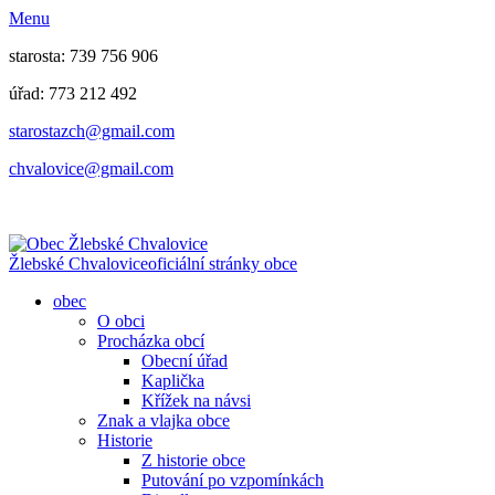
Menu
starosta: 739 756 906
úřad: 773 212 492
​​​​starostazch@gmail.com
​​​​chvalovice@gmail.com
Žlebské Chvalovice
oficiální stránky obce
obec
O obci
Procházka obcí
Obecní úřad
Kaplička
Křížek na návsi
Znak a vlajka obce
Historie
Z historie obce
Putování po vzpomínkách