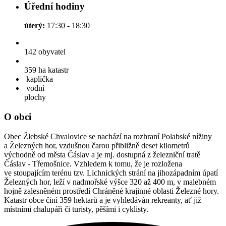
Úřední hodiny
úterý:
17:30 - 18:30
142
obyvatel
359 ha
katastr
kaplička
vodní
plochy
O obci
Obec Žlebské Chvalovice se nachází na rozhraní Polabské nížiny
a Železných hor, vzdušnou čarou přibližně deset kilometrů
východně od města Čáslav a je mj. dostupná z železniční tratě
Čáslav - Třemošnice. Vzhledem k tomu, že je rozložena
ve stoupajícím terénu tzv. Lichnických strání na jihozápadním úpatí
Železných hor, leží v nadmořské výšce 320 až 400 m, v malebném
hojně zalesněném prostředí Chráněné krajinné oblasti Železné hory.
Katastr obce činí 359 hektarů a je vyhledáván rekreanty, ať již
místními chalupáři či turisty, pěšími i cyklisty.