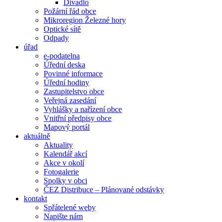
Divadlo
Požární řád obce
Mikroregion Železné hory
Optické sítě
Odpady
úřad
e-podatelna
Úřední deska
Povinné informace
Úřední hodiny
Zastupitelstvo obce
Veřejná zasedání
Vyhlášky a nařízení obce
Vnitřní předpisy obce
Mapový portál
aktuálně
Aktuality
Kalendář akcí
Akce v okolí
Fotogalerie
Spolky v obci
ČEZ Distribuce – Plánované odstávky
kontakt
Spřátelené weby
Napište nám