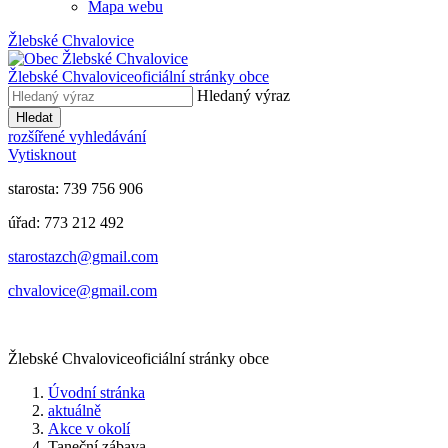
Mapa webu
Žlebské Chvalovice
Žlebské Chvalovice
oficiální stránky obce
Hledaný výraz
Hledat
rozšířené vyhledávání
Vytisknout
starosta: 739 756 906
úřad: 773 212 492
​​​​starostazch@gmail.com
​​​​chvalovice@gmail.com
Žlebské Chvalovice
oficiální stránky obce
Úvodní stránka
aktuálně
Akce v okolí
Taneční zábava