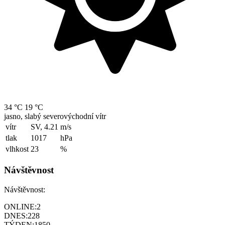
34 °C
19 °C
jasno, slabý severovýchodní vítr
vítr
SV, 4.21
m/s
tlak
1017
hPa
vlhkost
23
%
Návštěvnost
Návštěvnost:
ONLINE:
2
DNES:
228
TÝDEN:
1850