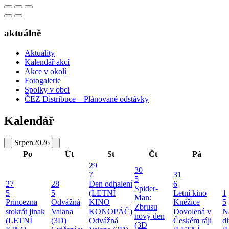
aktuálně
Aktuality
Kalendář akcí
Akce v okolí
Fotogalerie
Spolky v obci
ČEZ Distribuce – Plánované odstávky
Kalendář
Srpen
2026
Po
Út
St
Čt
Pá
29
30
7
31
5
27
28
Den odhalení
6
Spider-
5
5
(LETNÍ
Letní kino
1
Man:
Princezna
Odvážná
KINO
Kněžice
5
Zbrusu
stokrát jinak
Vaiana
KONOPÁČ)
Dovolená v
N
nový den
(LETNÍ
(3D)
Odvážná
Českém ráji
d
(3D