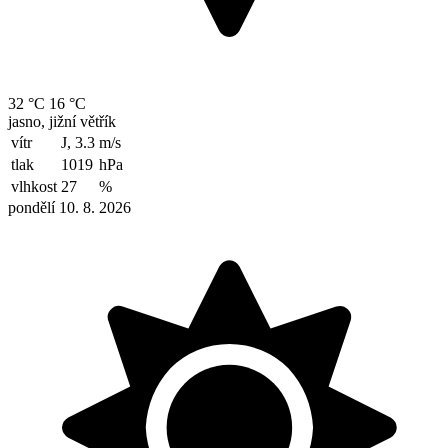
32 °C
16 °C
jasno, jižní větřík
vítr
J, 3.3
m/s
tlak
1019
hPa
vlhkost
27
%
pondělí 10. 8. 2026