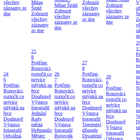
všechny
Milan
Zobrazit
V
Milan Šmíd
Zobrazit
záznamy ze
Šmíd
všechny
o
Zobrazit
všechny
dne
Zobrazit
záznamy
Š
všechny
záznamy ze
všechny
ze dne
Z
záznamy ze
dne
záznamy
v
dne
ze dne
z
d
2
1
25
P
8
R
Pojďme,
27
ro
Ronováci,
8
ne
24
roztočit co
26
Pojďme,
28
m
6
nejvíce
7
Ronováci,
6
ř
Pojďme,
mlýnků na
Pojďme,
roztočit co
Pojďme,
N
Ronováci,
řece
Ronováci,
nejvíce
Ronováci,
tu
roztočit co
Doubravě
roztočit co
mlýnků na
roztočit co
S
nejvíce
Výstava
nejvíce
řece
nejvíce
P
mlýnků na
fotografií
mlýnků na
Doubravě
mlýnků na
ra
řece
Jednání
řece
Výstava
řece
V
Doubravě
Rady
Doubravě
fotografií
Doubravě
D
Výstava
města
Výstava
Tajemství
Výstava
sp
fotografií
Heřmanův
fotografií
džungle
fotografií
zd
Odvážná
Městec
Bojovník
Divadelní
Odyssea
V