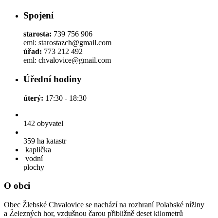
Spojení
starosta:
739 756 906
eml: starostazch@gmail.com
úřad:
773 212 492
eml: chvalovice@gmail.com
Úřední hodiny
úterý:
17:30 - 18:30
142
obyvatel
359 ha
katastr
kaplička
vodní
plochy
O obci
Obec Žlebské Chvalovice se nachází na rozhraní Polabské nížiny
a Železných hor, vzdušnou čarou přibližně deset kilometrů