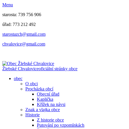
Menu
starosta: 739 756 906
úřad: 773 212 492
​​​​starostazch@gmail.com
​​​​chvalovice@gmail.com
Žlebské Chvalovice
oficiální stránky obce
obec
O obci
Procházka obcí
Obecní úřad
Kaplička
Křížek na návsi
Znak a vlajka obce
Historie
Z historie obce
Putování po vzpomínkách