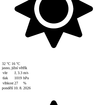
32 °C
16 °C
jasno, jižní větřík
vítr
J, 3.3
m/s
tlak
1019
hPa
vlhkost
27
%
pondělí 10. 8. 2026