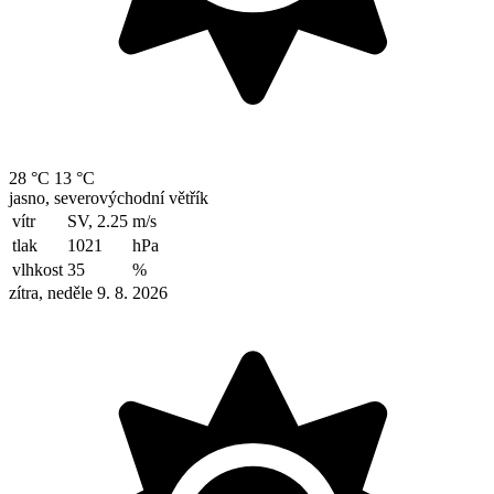
28 °C
13 °C
jasno, severovýchodní větřík
vítr
SV, 2.25
m/s
tlak
1021
hPa
vlhkost
35
%
zítra, neděle 9. 8. 2026