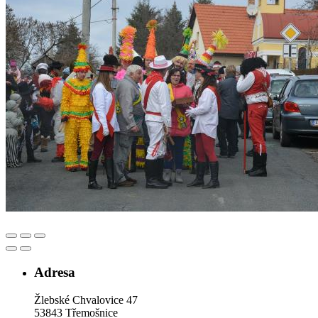
Adresa
Žlebské Chvalovice 47
53843 Třemošnice