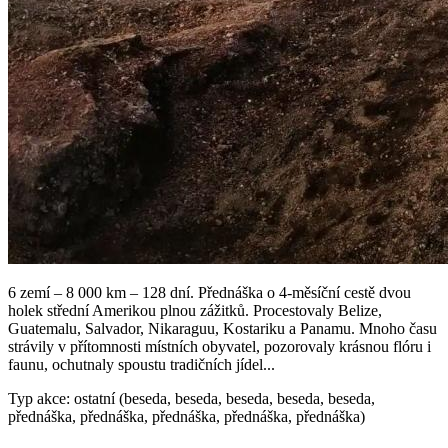
6 zemí – 8 000 km – 128 dní. Přednáška o 4-měsíční cestě dvou
holek střední Amerikou plnou zážitků. Procestovaly Belize,
Guatemalu, Salvador, Nikaraguu, Kostariku a Panamu. Mnoho času
strávily v přítomnosti místních obyvatel, pozorovaly krásnou flóru i
faunu, ochutnaly spoustu tradičních jídel...
Typ akce: ostatní (beseda, beseda, beseda, beseda, beseda,
přednáška, přednáška, přednáška, přednáška, přednáška)