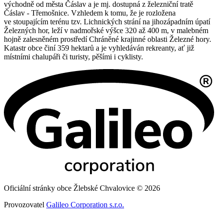
východně od města Čáslav a je mj. dostupná z železniční tratě
Čáslav - Třemošnice. Vzhledem k tomu, že je rozložena
ve stoupajícím terénu tzv. Lichnických strání na jihozápadním úpatí
Železných hor, leží v nadmořské výšce 320 až 400 m, v malebném
hojně zalesněném prostředí Chráněné krajinné oblasti Železné hory.
Katastr obce činí 359 hektarů a je vyhledáván rekreanty, ať již
místními chalupáři či turisty, pěšími i cyklisty.
Oficiální stránky obce Žlebské Chvalovice © 2026
Provozovatel
Galileo Corporation s.r.o.