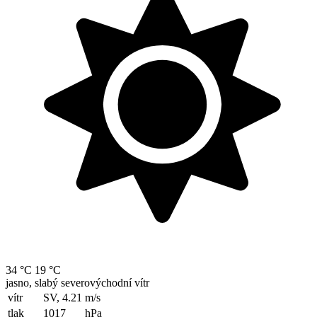
34 °C
19 °C
jasno, slabý severovýchodní vítr
vítr
SV, 4.21
m/s
tlak
1017
hPa