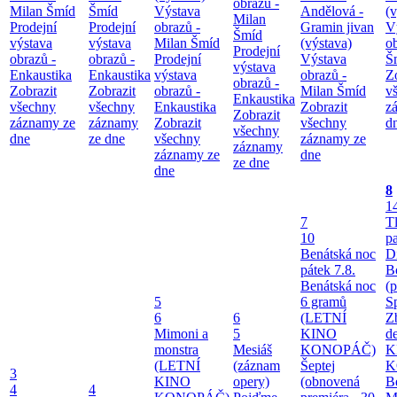
obrazů -
Milan Šmíd
Šmíd
Výstava
Andělová -
(v
Milan
Prodejní
Prodejní
obrazů -
Gramin jivan
V
Šmíd
výstava
výstava
Milan Šmíd
(výstava)
o
Prodejní
obrazů -
obrazů -
Prodejní
Výstava
Š
výstava
Enkaustika
Enkaustika
výstava
obrazů -
Z
obrazů -
Zobrazit
Zobrazit
obrazů -
Milan Šmíd
v
Enkaustika
všechny
všechny
Enkaustika
Zobrazit
z
Zobrazit
záznamy ze
záznamy
Zobrazit
všechny
d
všechny
dne
ze dne
všechny
záznamy ze
záznamy
záznamy ze
dne
ze dne
dne
8
1
7
T
10
pa
Benátská noc
Di
pátek 7.8.
B
Benátská noc
(
5
6 gramů
S
6
6
(LETNÍ
Z
Mimoni a
5
KINO
d
monstra
Mesiáš
KONOPÁČ)
K
(LETNÍ
(záznam
Šeptej
K
3
KINO
opery)
(obnovená
B
4
4