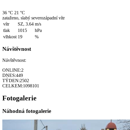
36 °C
21 °C
zataženo, slabý severozápadní vítr
vítr
SZ, 3.64
m/s
tlak
1015
hPa
vlhkost
19
%
Návštěvnost
Návštěvnost:
ONLINE:
2
DNES:
449
TÝDEN:
2502
CELKEM:
1098101
Fotogalerie
Náhodná fotogalerie