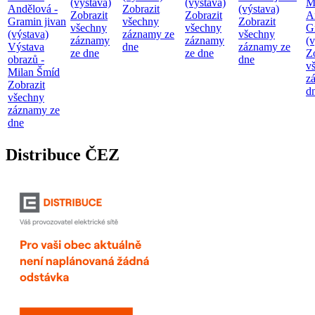
(výstava)
(výstava)
M
Andělová -
Zobrazit
(výstava)
Zobrazit
Zobrazit
A
Gramin jivan
všechny
Zobrazit
všechny
všechny
G
(výstava)
záznamy ze
všechny
záznamy
záznamy
(v
Výstava
dne
záznamy ze
ze dne
ze dne
Z
obrazů -
dne
v
Milan Šmíd
z
Zobrazit
d
všechny
záznamy ze
dne
Distribuce ČEZ