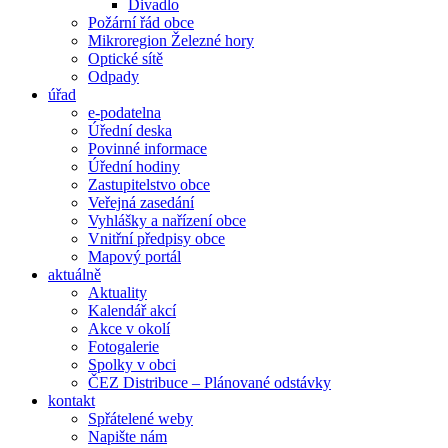
Divadlo
Požární řád obce
Mikroregion Železné hory
Optické sítě
Odpady
úřad
e-podatelna
Úřední deska
Povinné informace
Úřední hodiny
Zastupitelstvo obce
Veřejná zasedání
Vyhlášky a nařízení obce
Vnitřní předpisy obce
Mapový portál
aktuálně
Aktuality
Kalendář akcí
Akce v okolí
Fotogalerie
Spolky v obci
ČEZ Distribuce – Plánované odstávky
kontakt
Spřátelené weby
Napište nám