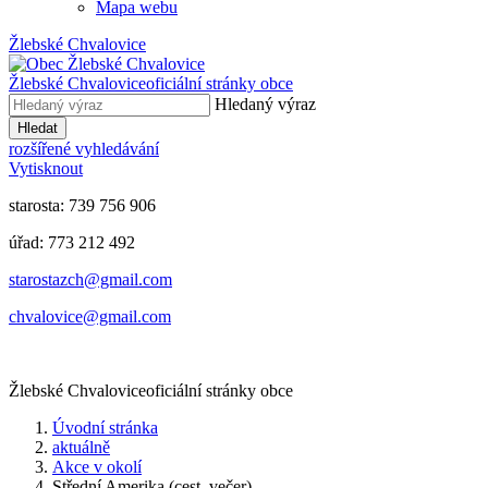
Mapa webu
Žlebské Chvalovice
Žlebské Chvalovice
oficiální stránky obce
Hledaný výraz
Hledat
rozšířené vyhledávání
Vytisknout
starosta: 739 756 906
úřad: 773 212 492
​​​​starostazch@gmail.com
​​​​chvalovice@gmail.com
Žlebské Chvalovice
oficiální stránky obce
Úvodní stránka
aktuálně
Akce v okolí
Střední Amerika (cest. večer)