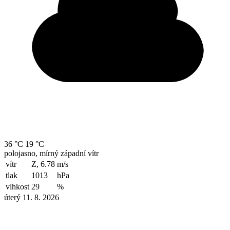
36 °C
19 °C
polojasno, mírný západní vítr
vítr
Z, 6.78
m/s
tlak
1013
hPa
vlhkost
29
%
úterý 11. 8. 2026