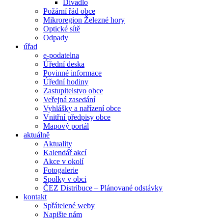
Divadlo
Požární řád obce
Mikroregion Železné hory
Optické sítě
Odpady
úřad
e-podatelna
Úřední deska
Povinné informace
Úřední hodiny
Zastupitelstvo obce
Veřejná zasedání
Vyhlášky a nařízení obce
Vnitřní předpisy obce
Mapový portál
aktuálně
Aktuality
Kalendář akcí
Akce v okolí
Fotogalerie
Spolky v obci
ČEZ Distribuce – Plánované odstávky
kontakt
Spřátelené weby
Napište nám