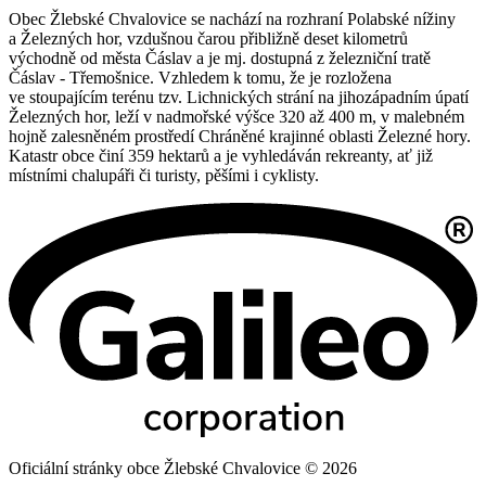
Obec Žlebské Chvalovice se nachází na rozhraní Polabské nížiny
a Železných hor, vzdušnou čarou přibližně deset kilometrů
východně od města Čáslav a je mj. dostupná z železniční tratě
Čáslav - Třemošnice. Vzhledem k tomu, že je rozložena
ve stoupajícím terénu tzv. Lichnických strání na jihozápadním úpatí
Železných hor, leží v nadmořské výšce 320 až 400 m, v malebném
hojně zalesněném prostředí Chráněné krajinné oblasti Železné hory.
Katastr obce činí 359 hektarů a je vyhledáván rekreanty, ať již
místními chalupáři či turisty, pěšími i cyklisty.
Oficiální stránky obce Žlebské Chvalovice © 2026