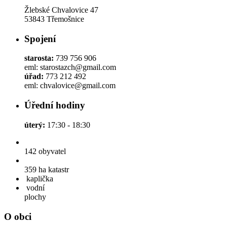
Žlebské Chvalovice 47
53843 Třemošnice
Spojení
starosta:
739 756 906
eml: starostazch@gmail.com
úřad:
773 212 492
eml: chvalovice@gmail.com
Úřední hodiny
úterý:
17:30 - 18:30
142
obyvatel
359 ha
katastr
kaplička
vodní
plochy
O obci