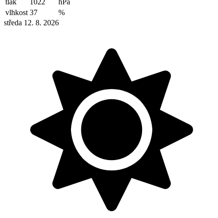
tlak
1022
hPa
vlhkost
37
%
středa 12. 8. 2026