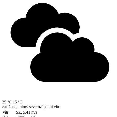
25 °C
15 °C
zataženo, mírný severozápadní vítr
vítr
SZ, 5.41
m/s