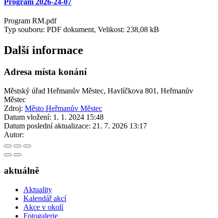
Program 2026-24-07
Program RM.pdf
Typ souboru: PDF dokument, Velikost: 238,08 kB
Další informace
Adresa místa konání
Městský úřad Heřmanův Městec, Havlíčkova 801, Heřmanův
Městec
Zdroj:
Město Heřmanův Městec
Datum vložení:
1. 1. 2024 15:48
Datum poslední aktualizace:
21. 7. 2026 13:17
Autor:
aktuálně
Aktuality
Kalendář akcí
Akce v okolí
Fotogalerie