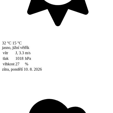
32 °C
15 °C
jasno, jižní větřík
vítr
J, 3.3
m/s
tlak
1018
hPa
vlhkost
27
%
zítra, pondělí 10. 8. 2026