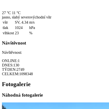
27 °C
11 °C
jasno, slabý severovýchodní vítr
vítr
SV, 4.34
m/s
tlak
1024
hPa
vlhkost
23
%
Návštěvnost
Návštěvnost:
ONLINE:
1
DNES:
130
TÝDEN:
2749
CELKEM:
1098348
Fotogalerie
Náhodná fotogalerie