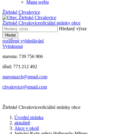
Mapa webu
Žlebské Chvalovice
Žlebské Chvalovice
oficiální stránky obce
Hledaný výraz
Hledat
rozšířené vyhledávání
Vytisknout
starosta: 739 756 906
úřad: 773 212 492
​​​​starostazch@gmail.com
​​​​chvalovice@gmail.com
Žlebské Chvalovice
oficiální stránky obce
Úvodní stránka
aktuálně
Akce v okolí
Jednání Rady města Heřmanův Městec