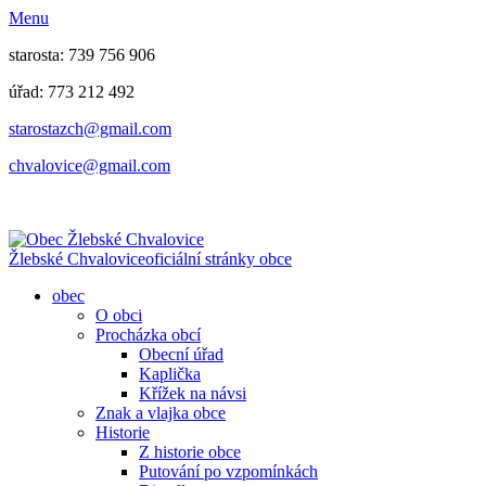
Menu
starosta: 739 756 906
úřad: 773 212 492
​​​​starostazch@gmail.com
​​​​chvalovice@gmail.com
Žlebské Chvalovice
oficiální stránky obce
obec
O obci
Procházka obcí
Obecní úřad
Kaplička
Křížek na návsi
Znak a vlajka obce
Historie
Z historie obce
Putování po vzpomínkách