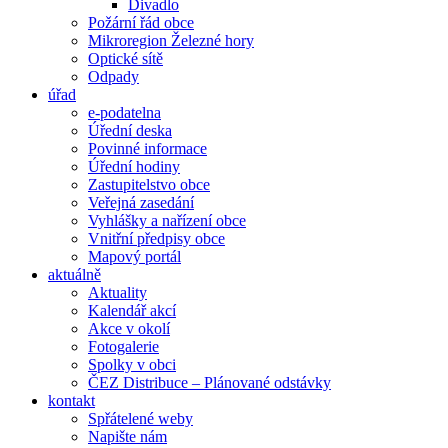
Divadlo
Požární řád obce
Mikroregion Železné hory
Optické sítě
Odpady
úřad
e-podatelna
Úřední deska
Povinné informace
Úřední hodiny
Zastupitelstvo obce
Veřejná zasedání
Vyhlášky a nařízení obce
Vnitřní předpisy obce
Mapový portál
aktuálně
Aktuality
Kalendář akcí
Akce v okolí
Fotogalerie
Spolky v obci
ČEZ Distribuce – Plánované odstávky
kontakt
Spřátelené weby
Napište nám