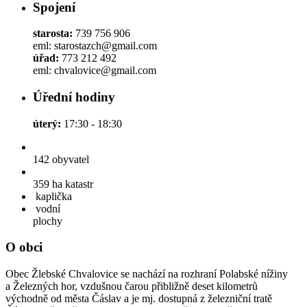
Spojení
starosta:
739 756 906
eml: starostazch@gmail.com
úřad:
773 212 492
eml: chvalovice@gmail.com
Úřední hodiny
úterý:
17:30 - 18:30
142
obyvatel
359 ha
katastr
kaplička
vodní
plochy
O obci
Obec Žlebské Chvalovice se nachází na rozhraní Polabské nížiny
a Železných hor, vzdušnou čarou přibližně deset kilometrů
východně od města Čáslav a je mj. dostupná z železniční tratě