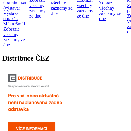
Zobrazit
Zobrazit
kr
Gramin jivan
všechny
Zobrazit
všechny
všechny
Z
(výstava)
záznamy ze
všechny
záznamy
záznamy
p
Výstava
dne
záznamy ze
ze dne
ze dne
Z
obrazů -
dne
v
Milan Šmíd
z
Zobrazit
d
všechny
záznamy ze
dne
Distribuce ČEZ