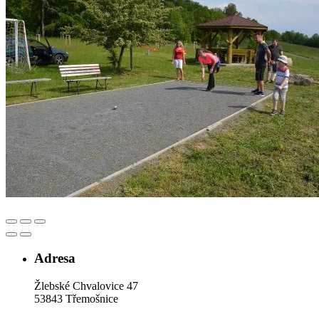
Adresa
Žlebské Chvalovice 47
53843 Třemošnice