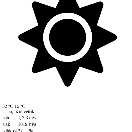
32 °C
16 °C
jasno, jižní větřík
vítr
J, 3.3
m/s
tlak
1019
hPa
vlhkost
27
%