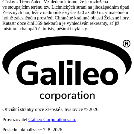
Čáslav - Třemošnice. Vzhledem k tomu, že je rozložena
ve stoupajícím terénu tzv. Lichnických strání na jihozápadním úpatí
Železných hor, leží v nadmořské výšce 320 až 400 m, v malebném
hojně zalesněném prostředí Chráněné krajinné oblasti Železné hory.
Katastr obce činí 359 hektarů a je vyhledáván rekreanty, ať již
místními chalupáři či turisty, pěšími i cyklisty.
Oficiální stránky obce Žlebské Chvalovice © 2026
Provozovatel
Galileo Corporation s.r.o.
Poslední aktualizace: 7. 8. 2026