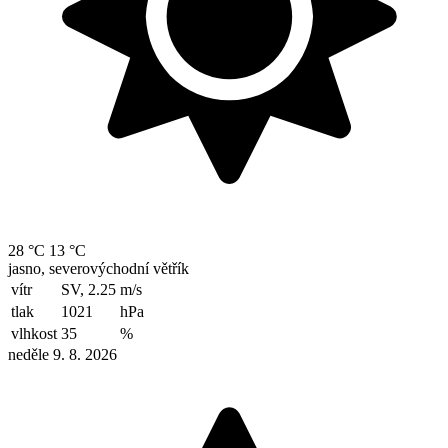
28 °C
13 °C
jasno, severovýchodní větřík
vítr
SV, 2.25
m/s
tlak
1021
hPa
vlhkost
35
%
neděle 9. 8. 2026