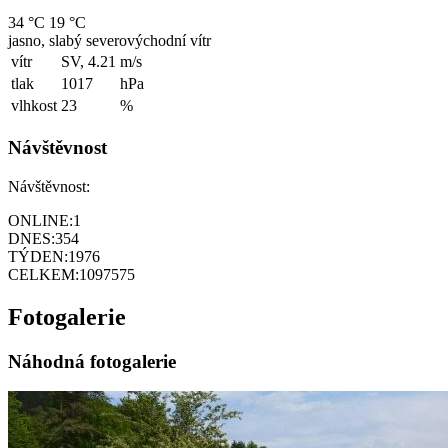
34 °C
19 °C
jasno, slabý severovýchodní vítr
vítr
SV, 4.21
m/s
tlak
1017
hPa
vlhkost
23
%
Návštěvnost
Návštěvnost:
ONLINE:
1
DNES:
354
TÝDEN:
1976
CELKEM:
1097575
Fotogalerie
Náhodná fotogalerie