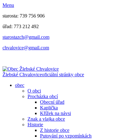
Menu
starosta: 739 756 906
úřad: 773 212 492
​​​​starostazch@gmail.com
​​​​chvalovice@gmail.com
Žlebské Chvalovice
oficiální stránky obce
obec
O obci
Procházka obcí
Obecní úřad
Kaplička
Křížek na návsi
Znak a vlajka obce
Historie
Z historie obce
Putování po vzpomínkách