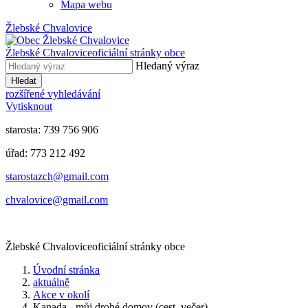
Mapa webu
Žlebské Chvalovice
Žlebské Chvalovice
oficiální stránky obce
Hledaný výraz
Hledat
rozšířené vyhledávání
Vytisknout
starosta: 739 756 906
úřad: 773 212 492
​​​​starostazch@gmail.com
​​​​chvalovice@gmail.com
Žlebské Chvalovice
oficiální stránky obce
Úvodní stránka
aktuálně
Akce v okolí
Kanada - můj drohé domov (cest. večer)