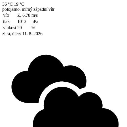
36 °C
19 °C
polojasno, mírný západní vítr
vítr
Z, 6.78
m/s
tlak
1013
hPa
vlhkost
29
%
zítra, úterý 11. 8. 2026