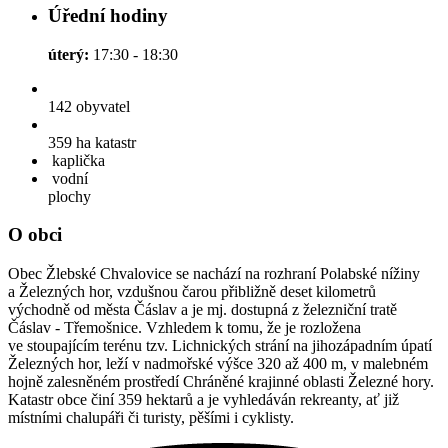
Úřední hodiny
úterý:
17:30 - 18:30
142
obyvatel
359 ha
katastr
kaplička
vodní
plochy
O obci
Obec Žlebské Chvalovice se nachází na rozhraní Polabské nížiny
a Železných hor, vzdušnou čarou přibližně deset kilometrů
východně od města Čáslav a je mj. dostupná z železniční tratě
Čáslav - Třemošnice. Vzhledem k tomu, že je rozložena
ve stoupajícím terénu tzv. Lichnických strání na jihozápadním úpatí
Železných hor, leží v nadmořské výšce 320 až 400 m, v malebném
hojně zalesněném prostředí Chráněné krajinné oblasti Železné hory.
Katastr obce činí 359 hektarů a je vyhledáván rekreanty, ať již
místními chalupáři či turisty, pěšími i cyklisty.