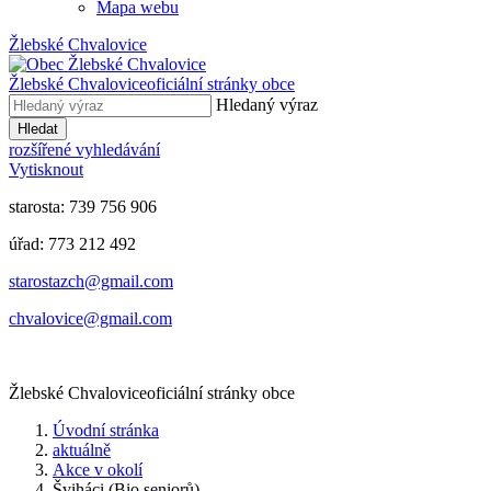
Mapa webu
Žlebské Chvalovice
Žlebské Chvalovice
oficiální stránky obce
Hledaný výraz
Hledat
rozšířené vyhledávání
Vytisknout
starosta: 739 756 906
úřad: 773 212 492
​​​​starostazch@gmail.com
​​​​chvalovice@gmail.com
Žlebské Chvalovice
oficiální stránky obce
Úvodní stránka
aktuálně
Akce v okolí
Šviháci (Bio seniorů)