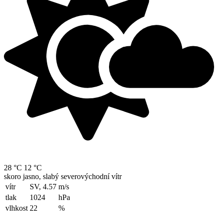
28 °C
12 °C
skoro jasno, slabý severovýchodní vítr
vítr
SV, 4.57
m/s
tlak
1024
hPa
vlhkost
22
%