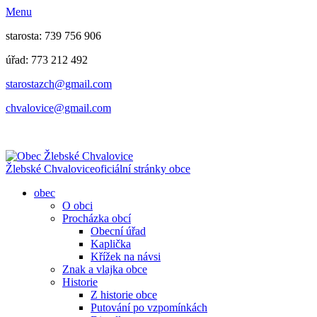
Menu
starosta: 739 756 906
úřad: 773 212 492
​​​​starostazch@gmail.com
​​​​chvalovice@gmail.com
Žlebské Chvalovice
oficiální stránky obce
obec
O obci
Procházka obcí
Obecní úřad
Kaplička
Křížek na návsi
Znak a vlajka obce
Historie
Z historie obce
Putování po vzpomínkách