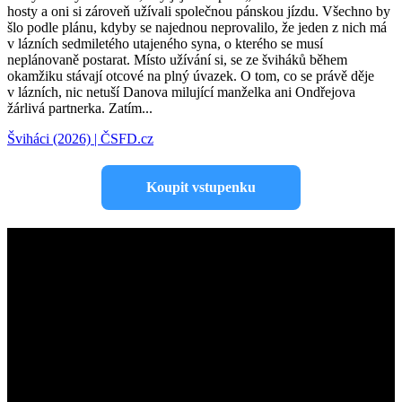
hosty a oni si zároveň užívali společnou pánskou jízdu. Všechno by
šlo podle plánu, kdyby se najednou neprovalilo, že jeden z nich má
v lázních sedmiletého utajeného syna, o kterého se musí
neplánovaně postarat. Místo užívání si, se ze šviháků během
okamžiku stávají otcové na plný úvazek. O tom, co se právě děje
v lázních, nic netuší Danova milující manželka ani Ondřejova
žárlivá partnerka. Zatím...
Šviháci (2026) | ČSFD.cz
Koupit vstupenku