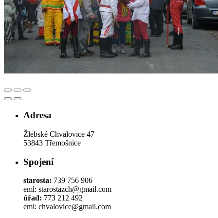
Adresa
Žlebské Chvalovice 47
53843 Třemošnice
Spojení
starosta:
739 756 906
eml: starostazch@gmail.com
úřad:
773 212 492
eml: chvalovice@gmail.com