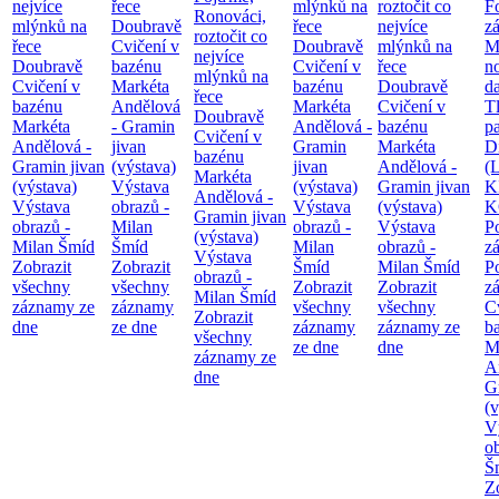
nejvíce
řece
mlýnků na
roztočit co
F
Ronováci,
mlýnků na
Doubravě
řece
nejvíce
z
roztočit co
řece
Cvičení v
Doubravě
mlýnků na
M
nejvíce
Doubravě
bazénu
Cvičení v
řece
n
mlýnků na
Cvičení v
Markéta
bazénu
Doubravě
d
řece
bazénu
Andělová
Markéta
Cvičení v
T
Doubravě
Markéta
- Gramin
Andělová -
bazénu
pa
Cvičení v
Andělová -
jivan
Gramin
Markéta
Di
bazénu
Gramin jivan
(výstava)
jivan
Andělová -
(
Markéta
(výstava)
Výstava
(výstava)
Gramin jivan
K
Andělová -
Výstava
obrazů -
Výstava
(výstava)
K
Gramin jivan
obrazů -
Milan
obrazů -
Výstava
P
(výstava)
Milan Šmíd
Šmíd
Milan
obrazů -
z
Výstava
Zobrazit
Zobrazit
Šmíd
Milan Šmíd
P
obrazů -
všechny
všechny
Zobrazit
Zobrazit
z
Milan Šmíd
záznamy ze
záznamy
všechny
všechny
C
Zobrazit
dne
ze dne
záznamy
záznamy ze
b
všechny
ze dne
dne
M
záznamy ze
A
dne
G
(v
V
o
Š
Z