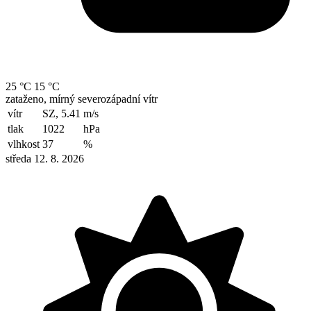
25 °C
15 °C
zataženo, mírný severozápadní vítr
vítr
SZ, 5.41
m/s
tlak
1022
hPa
vlhkost
37
%
středa 12. 8. 2026