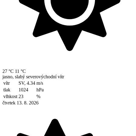
27 °C
11 °C
jasno, slabý severovýchodní vítr
vítr
SV, 4.34
m/s
tlak
1024
hPa
vlhkost
23
%
čtvrtek 13. 8. 2026