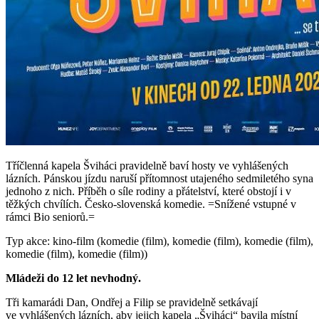
Tříčlenná kapela Šviháci pravidelně baví hosty ve vyhlášených
lázních. Pánskou jízdu naruší přítomnost utajeného sedmiletého syna
jednoho z nich. Příběh o síle rodiny a přátelství, které obstojí i v
těžkých chvílích. Česko-slovenská komedie. =Snížené vstupné v
rámci Bio seniorů.=
Typ akce: kino-film (komedie (film), komedie (film), komedie (film),
komedie (film), komedie (film))
Mládeži do 12 let nevhodný.
Tři kamarádi Dan, Ondřej a Filip se pravidelně setkávají
ve vyhlášených lázních, aby jejich kapela „Šviháci“ bavila místní