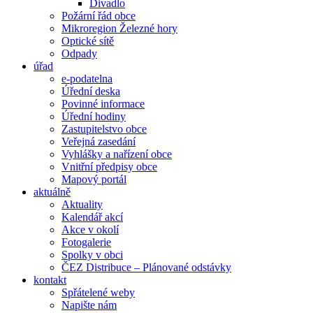
Divadlo
Požární řád obce
Mikroregion Železné hory
Optické sítě
Odpady
úřad
e-podatelna
Úřední deska
Povinné informace
Úřední hodiny
Zastupitelstvo obce
Veřejná zasedání
Vyhlášky a nařízení obce
Vnitřní předpisy obce
Mapový portál
aktuálně
Aktuality
Kalendář akcí
Akce v okolí
Fotogalerie
Spolky v obci
ČEZ Distribuce – Plánované odstávky
kontakt
Spřátelené weby
Napište nám