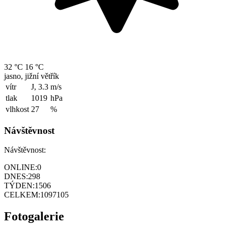
32 °C
16 °C
jasno, jižní větřík
vítr
J, 3.3
m/s
tlak
1019
hPa
vlhkost
27
%
Návštěvnost
Návštěvnost:
ONLINE:
0
DNES:
298
TÝDEN:
1506
CELKEM:
1097105
Fotogalerie