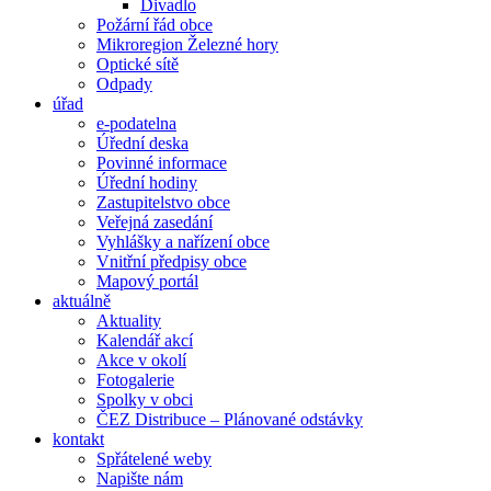
Divadlo
Požární řád obce
Mikroregion Železné hory
Optické sítě
Odpady
úřad
e-podatelna
Úřední deska
Povinné informace
Úřední hodiny
Zastupitelstvo obce
Veřejná zasedání
Vyhlášky a nařízení obce
Vnitřní předpisy obce
Mapový portál
aktuálně
Aktuality
Kalendář akcí
Akce v okolí
Fotogalerie
Spolky v obci
ČEZ Distribuce – Plánované odstávky
kontakt
Spřátelené weby
Napište nám