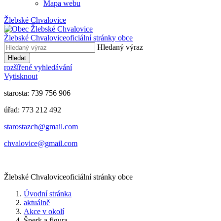
Mapa webu
Žlebské Chvalovice
Žlebské Chvalovice
oficiální stránky obce
Hledaný výraz
Hledat
rozšířené vyhledávání
Vytisknout
starosta: 739 756 906
úřad: 773 212 492
​​​​starostazch@gmail.com
​​​​chvalovice@gmail.com
Žlebské Chvalovice
oficiální stránky obce
Úvodní stránka
aktuálně
Akce v okolí
Šperk a figura