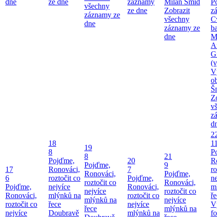
dne
ze dne
záznamy
Milan Šmíd
P
všechny
ze dne
Zobrazit
z
záznamy ze
všechny
C
dne
záznamy ze
b
dne
M
A
G
(v
V
o
Š
Z
v
z
d
2
18
1
19
8
P
8
21
Pojďme,
20
R
Pojďme,
9
17
Ronováci,
7
ro
Ronováci,
Pojďme,
6
roztočit co
Pojďme,
ne
roztočit co
Ronováci,
Pojďme,
nejvíce
Ronováci,
m
nejvíce
roztočit co
Ronováci,
mlýnků na
roztočit co
ř
mlýnků na
nejvíce
roztočit co
řece
nejvíce
V
řece
mlýnků na
nejvíce
Doubravě
mlýnků na
fo