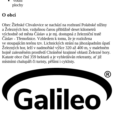
vodní
plochy
O obci
Obec Žlebské Chvalovice se nachází na rozhraní Polabské nížiny
a Železných hor, vzdušnou čarou přibližně deset kilometrů
východně od města Čáslav a je mj. dostupná z železniční tratě
Čáslav - Třemošnice. Vzhledem k tomu, že je rozložena
ve stoupajícím terénu tzv. Lichnických strání na jihozápadním úpatí
Železných hor, leží v nadmořské výšce 320 až 400 m, v malebném
hojně zalesněném prostředí Chráněné krajinné oblasti Železné hory.
Katastr obce činí 359 hektarů a je vyhledáván rekreanty, ať již
místními chalupáři či turisty, pěšími i cyklisty.