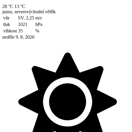
28 °C
13 °C
jasno, severovýchodní větřík
vítr
SV, 2.25
m/s
tlak
1021
hPa
vlhkost
35
%
neděle 9. 8. 2026