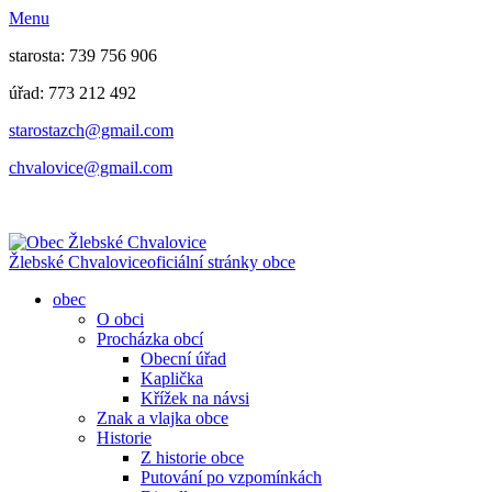
Menu
starosta: 739 756 906
úřad: 773 212 492
​​​​starostazch@gmail.com
​​​​chvalovice@gmail.com
Žlebské Chvalovice
oficiální stránky obce
obec
O obci
Procházka obcí
Obecní úřad
Kaplička
Křížek na návsi
Znak a vlajka obce
Historie
Z historie obce
Putování po vzpomínkách