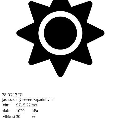
28 °C
17 °C
jasno, slabý severozápadní vítr
vítr
SZ, 5.22
m/s
tlak
1020
hPa
vlhkost
30
%