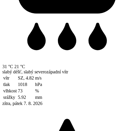
31 °C
21 °C
slabý déšť, slabý severozápadní vítr
vítr
SZ, 4.82
m/s
tlak
1018
hPa
vlhkost
73
%
srážky
5.92
mm
zítra, pátek 7. 8. 2026