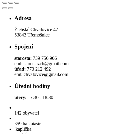
Adresa
Žlebské Chvalovice 47
53843 Třemošnice
Spojení
starosta:
739 756 906
eml: starostazch@gmail.com
úřad:
773 212 492
eml: chvalovice@gmail.com
Úřední hodiny
úterý:
17:30 - 18:30
142
obyvatel
359 ha
katastr
kaplička