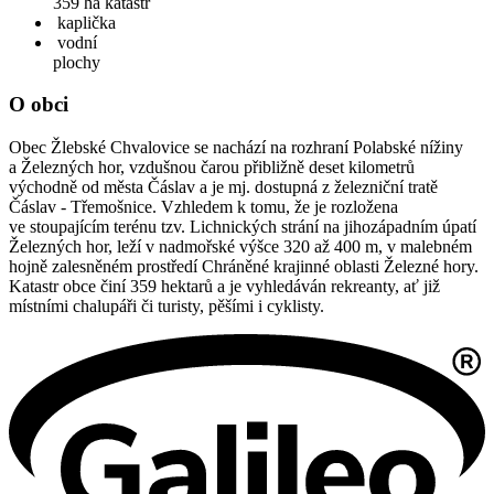
359 ha
katastr
kaplička
vodní
plochy
O obci
Obec Žlebské Chvalovice se nachází na rozhraní Polabské nížiny
a Železných hor, vzdušnou čarou přibližně deset kilometrů
východně od města Čáslav a je mj. dostupná z železniční tratě
Čáslav - Třemošnice. Vzhledem k tomu, že je rozložena
ve stoupajícím terénu tzv. Lichnických strání na jihozápadním úpatí
Železných hor, leží v nadmořské výšce 320 až 400 m, v malebném
hojně zalesněném prostředí Chráněné krajinné oblasti Železné hory.
Katastr obce činí 359 hektarů a je vyhledáván rekreanty, ať již
místními chalupáři či turisty, pěšími i cyklisty.