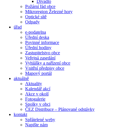
Divadlo
Požární řád obce
Mikroregion Železné hory
Optické sítě
Odpady
úřad
e-podatelna
Úřední deska
Povinné informace
Úřední hodiny
Zastupitelstvo obce
Veřejná zasedání
Vyhlášky a nařízení obce
Vnitřní předpisy obce
Mapový portál
aktuálně
Aktuality
Kalendář akcí
Akce v okolí
Fotogalerie
Spolky v obci
ČEZ Distribuce – Plánované odstávky
kontakt
Spřátelené weby
Napište nám