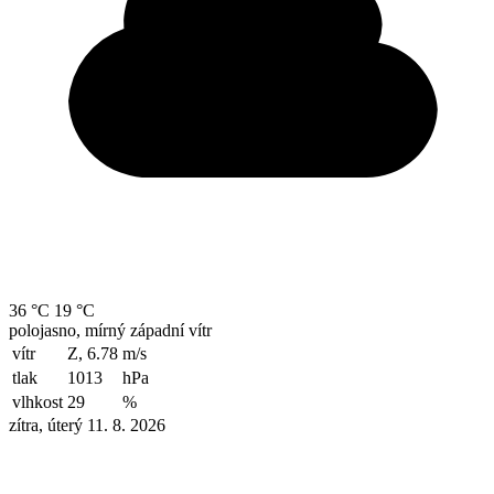
36 °C
19 °C
polojasno, mírný západní vítr
vítr
Z, 6.78
m/s
tlak
1013
hPa
vlhkost
29
%
zítra, úterý 11. 8. 2026