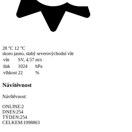
28 °C
12 °C
skoro jasno, slabý severovýchodní vítr
vítr
SV, 4.57
m/s
tlak
1024
hPa
vlhkost
22
%
Návštěvnost
Návštěvnost:
ONLINE:
2
DNES:
254
TÝDEN:
254
CELKEM:
1098863