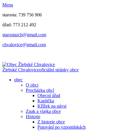
Menu
starosta: 739 756 906
úřad: 773 212 492
​​​​starostazch@gmail.com
​​​​chvalovice@gmail.com
Žlebské Chvalovice
oficiální stránky obce
obec
O obci
Procházka obcí
Obecní úřad
Kaplička
Křížek na návsi
Znak a vlajka obce
Historie
Z historie obce
Putování po vzpomínkách