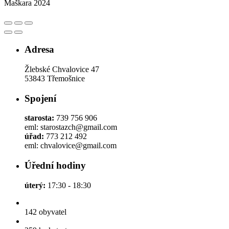
Maškara 2024
Adresa
Žlebské Chvalovice 47
53843 Třemošnice
Spojení
starosta:
739 756 906
eml: starostazch@gmail.com
úřad:
773 212 492
eml: chvalovice@gmail.com
Úřední hodiny
úterý:
17:30 - 18:30
142
obyvatel