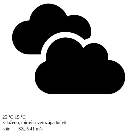
25 °C
15 °C
zataženo, mírný severozápadní vítr
vítr
SZ, 5.41
m/s