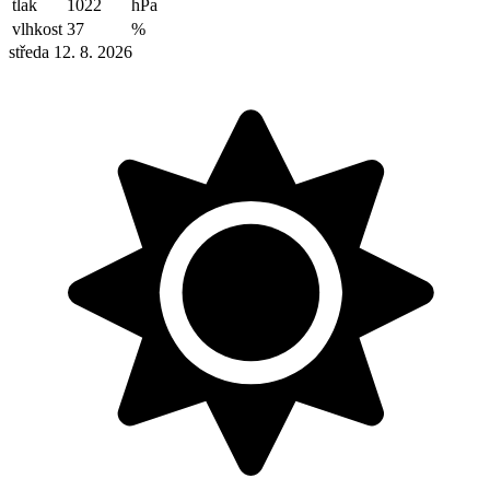
tlak
1022
hPa
vlhkost
37
%
středa 12. 8. 2026