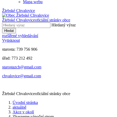
Mapa webu
Žlebské Chvalovice
Žlebské Chvalovice
oficiální stránky obce
Hledaný výraz
Hledat
rozšířené vyhledávání
Vytisknout
starosta: 739 756 906
úřad: 773 212 492
​​​​starostazch@gmail.com
​​​​chvalovice@gmail.com
Žlebské Chvalovice
oficiální stránky obce
Úvodní stránka
aktuálně
Akce v okolí
Zhasneme vánoční strom