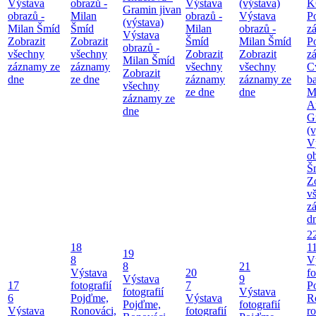
Výstava
obrazů -
Výstava
(výstava)
K
Gramin jivan
obrazů -
Milan
obrazů -
Výstava
P
(výstava)
Milan Šmíd
Šmíd
Milan
obrazů -
z
Výstava
Zobrazit
Zobrazit
Šmíd
Milan Šmíd
P
obrazů -
všechny
všechny
Zobrazit
Zobrazit
z
Milan Šmíd
záznamy ze
záznamy
všechny
všechny
C
Zobrazit
dne
ze dne
záznamy
záznamy ze
b
všechny
ze dne
dne
M
záznamy ze
A
dne
G
(v
V
o
Š
Z
v
z
d
2
18
1
19
8
V
8
21
Výstava
20
fo
Výstava
9
17
fotografií
7
P
fotografií
Výstava
6
Pojďme,
Výstava
R
Pojďme,
fotografií
Výstava
Ronováci,
fotografií
ro