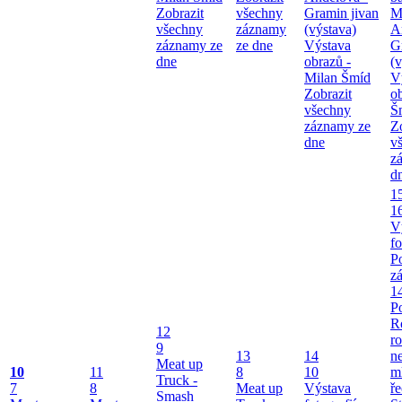
Zobrazit
všechny
Gramin jivan
M
všechny
záznamy
(výstava)
A
záznamy ze
ze dne
Výstava
G
dne
obrazů -
(v
Milan Šmíd
V
Zobrazit
o
všechny
Š
záznamy ze
Z
dne
v
z
d
1
1
V
fo
P
z
1
P
R
12
ro
9
13
14
ne
Meat up
10
11
8
10
m
Truck -
7
8
Meat up
Výstava
ř
Smash