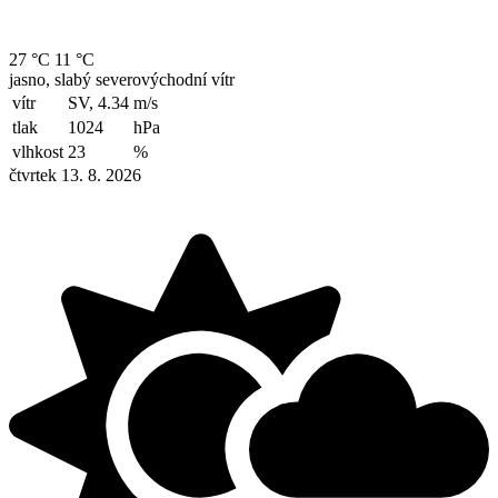
27 °C
11 °C
jasno, slabý severovýchodní vítr
vítr
SV, 4.34
m/s
tlak
1024
hPa
vlhkost
23
%
čtvrtek 13. 8. 2026