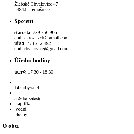
Žlebské Chvalovice 47
53843 Třemošnice
Spojení
starosta:
739 756 906
eml: starostazch@gmail.com
úřad:
773 212 492
eml: chvalovice@gmail.com
Úřední hodiny
úterý:
17:30 - 18:30
142
obyvatel
359 ha
katastr
kaplička
vodní
plochy
O obci