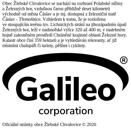
Obec Žlebské Chvalovice se nachází na rozhraní Polabské nížiny
a Železných hor, vzdušnou čarou přibližně deset kilometrů
východně od města Čáslav a je mj. dostupná z železniční tratě
Čáslav - Třemošnice. Vzhledem k tomu, že je rozložena
ve stoupajícím terénu tzv. Lichnických strání na jihozápadním úpatí
Železných hor, leží v nadmořské výšce 320 až 400 m, v malebném
hojně zalesněném prostředí Chráněné krajinné oblasti Železné hory.
Katastr obce činí 359 hektarů a je vyhledáván rekreanty, ať již
místními chalupáři či turisty, pěšími i cyklisty.
Oficiální stránky obce Žlebské Chvalovice © 2026