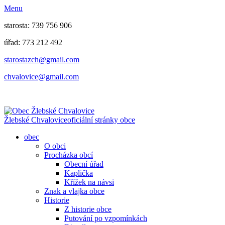
Menu
starosta: 739 756 906
úřad: 773 212 492
​​​​starostazch@gmail.com
​​​​chvalovice@gmail.com
Žlebské Chvalovice
oficiální stránky obce
obec
O obci
Procházka obcí
Obecní úřad
Kaplička
Křížek na návsi
Znak a vlajka obce
Historie
Z historie obce
Putování po vzpomínkách