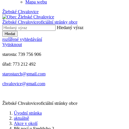
Mapa webu
Žlebské Chvalovice
Žlebské Chvalovice
oficiální stránky obce
Hledaný výraz
Hledat
rozšířené vyhledávání
Vytisknout
starosta: 739 756 906
úřad: 773 212 492
​​​​starostazch@gmail.com
​​​​chvalovice@gmail.com
Žlebské Chvalovice
oficiální stránky obce
Úvodní stránka
aktuálně
Akce v okolí
Pět nocí u Freddyho 2