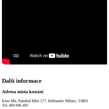
Další informace
Adresa místa konání
Kino Mír, Náměstí Míru 177, Heřmanův Městec, 53803
Tel: 469 696 405