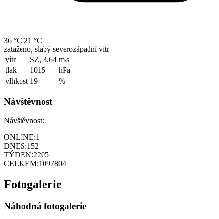
36 °C
21 °C
zataženo, slabý severozápadní vítr
vítr
SZ, 3.64
m/s
tlak
1015
hPa
vlhkost
19
%
Návštěvnost
Návštěvnost:
ONLINE:
1
DNES:
152
TÝDEN:
2205
CELKEM:
1097804
Fotogalerie
Náhodná fotogalerie