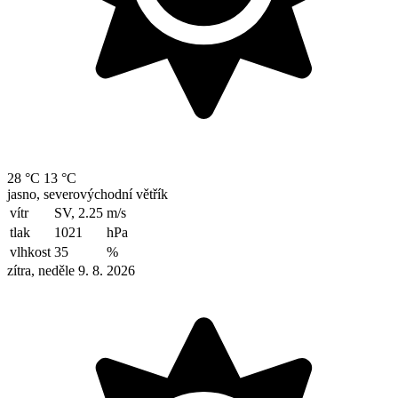
28 °C
13 °C
jasno, severovýchodní větřík
vítr
SV, 2.25
m/s
tlak
1021
hPa
vlhkost
35
%
zítra, neděle 9. 8. 2026