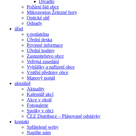
Divadlo
Požární řád obce
Mikroregion Železné hory
Optické sítě
Odpady
úřad
e-podatelna
Úřední deska
Povinné informace
Úřední hodiny
Zastupitelstvo obce
Veřejná zasedání
Vyhlášky a nařízení obce
Vnitřní předpisy obce
Mapový portál
aktuálně
Aktuality
Kalendář akcí
Akce v okolí
Fotogalerie
Spolky v obci
ČEZ Distribuce – Plánované odstávky
kontakt
Spřátelené weby
Napište nám