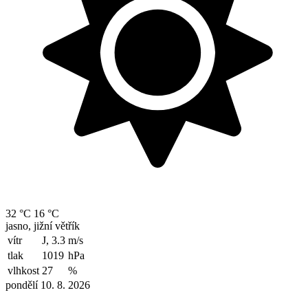
32 °C
16 °C
jasno, jižní větřík
vítr
J, 3.3
m/s
tlak
1019
hPa
vlhkost
27
%
pondělí 10. 8. 2026