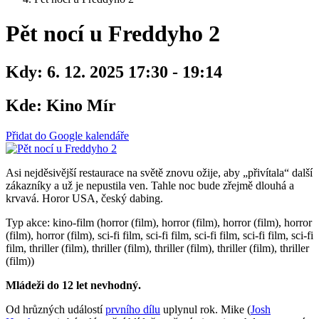
Pět nocí u Freddyho 2
Kdy:
6. 12. 2025 17:30 - 19:14
Kde:
Kino Mír
Přidat do Google kalendáře
Asi nejděsivější restaurace na světě znovu ožije, aby „přivítala“ další
zákazníky a už je nepustila ven. Tahle noc bude zřejmě dlouhá a
krvavá. Horor USA, český dabing.
Typ akce: kino-film (horror (film), horror (film), horror (film), horror
(film), horror (film), sci-fi film, sci-fi film, sci-fi film, sci-fi film, sci-fi
film, thriller (film), thriller (film), thriller (film), thriller (film), thriller
(film))
Mládeži do 12 let nevhodný.
Od hrůzných událostí
prvního dílu
uplynul rok. Mike (
Josh