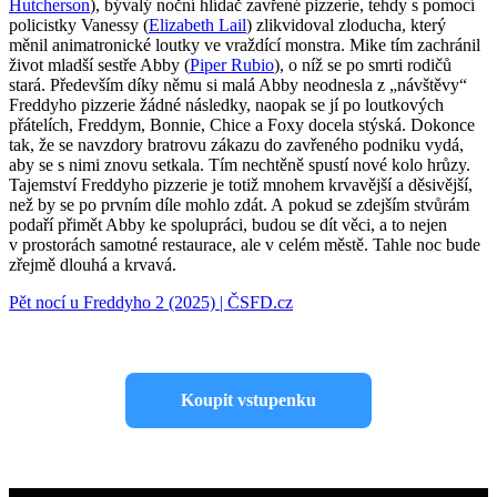
Hutcherson
), bývalý noční hlídač zavřené pizzerie, tehdy s pomocí
policistky Vanessy (
Elizabeth Lail
) zlikvidoval zloducha, který
měnil animatronické loutky ve vraždící monstra. Mike tím zachránil
život mladší sestře Abby (
Piper Rubio
), o níž se po smrti rodičů
stará. Především díky němu si malá Abby neodnesla z „návštěvy“
Freddyho pizzerie žádné následky, naopak se jí po loutkových
přátelích, Freddym, Bonnie, Chice a Foxy docela stýská. Dokonce
tak, že se navzdory bratrovu zákazu do zavřeného podniku vydá,
aby se s nimi znovu setkala. Tím nechtěně spustí nové kolo hrůzy.
Tajemství Freddyho pizzerie je totiž mnohem krvavější a děsivější,
než by se po prvním díle mohlo zdát. A pokud se zdejším stvůrám
podaří přimět Abby ke spolupráci, budou se dít věci, a to nejen
v prostorách samotné restaurace, ale v celém městě. Tahle noc bude
zřejmě dlouhá a krvavá.
Pět nocí u Freddyho 2 (2025) | ČSFD.cz
Koupit vstupenku