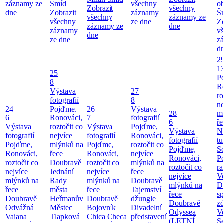
záznamy ze
Šmíd
všechny
o
Zobrazit
všechny
dne
Zobrazit
záznamy
Š
všechny
záznamy ze
všechny
ze dne
Z
záznamy ze
dne
záznamy
v
dne
ze dne
z
d
2
1
25
P
8
R
Výstava
27
ro
fotografií
8
ne
24
Pojďme,
26
Výstava
28
m
6
Ronováci,
7
fotografií
6
ř
Výstava
roztočit co
Výstava
Pojďme,
Výstava
N
fotografií
nejvíce
fotografií
Ronováci,
fotografií
tu
Pojďme,
mlýnků na
Pojďme,
roztočit co
Pojďme,
S
Ronováci,
řece
Ronováci,
nejvíce
Ronováci,
P
roztočit co
Doubravě
roztočit co
mlýnků na
roztočit co
ra
nejvíce
Jednání
nejvíce
řece
nejvíce
V
mlýnků na
Rady
mlýnků na
Doubravě
mlýnků na
D
řece
města
řece
Tajemství
řece
sp
Doubravě
Heřmanův
Doubravě
džungle
Doubravě
zd
Odvážná
Městec
Bojovník
Divadelní
Odyssea
V
Vaiana
Tlapková
Chica Checa
představení
(LETNÍ
S