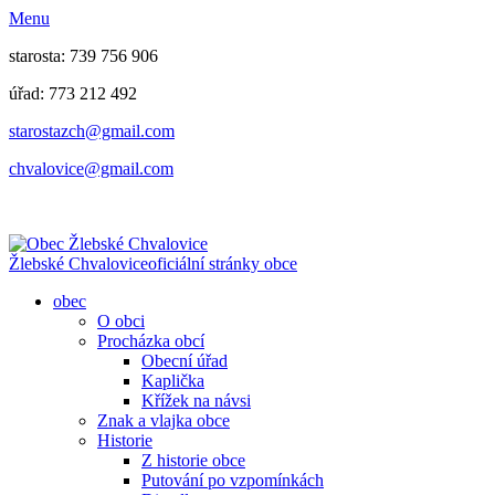
Menu
starosta: 739 756 906
úřad: 773 212 492
​​​​starostazch@gmail.com
​​​​chvalovice@gmail.com
Žlebské Chvalovice
oficiální stránky obce
obec
O obci
Procházka obcí
Obecní úřad
Kaplička
Křížek na návsi
Znak a vlajka obce
Historie
Z historie obce
Putování po vzpomínkách