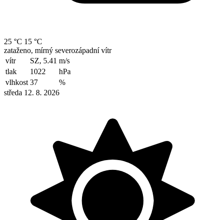
25 °C
15 °C
zataženo, mírný severozápadní vítr
vítr
SZ, 5.41
m/s
tlak
1022
hPa
vlhkost
37
%
středa 12. 8. 2026