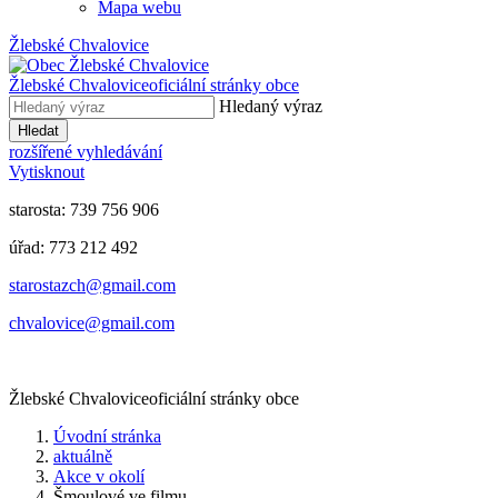
Mapa webu
Žlebské Chvalovice
Žlebské Chvalovice
oficiální stránky obce
Hledaný výraz
Hledat
rozšířené vyhledávání
Vytisknout
starosta: 739 756 906
úřad: 773 212 492
​​​​starostazch@gmail.com
​​​​chvalovice@gmail.com
Žlebské Chvalovice
oficiální stránky obce
Úvodní stránka
aktuálně
Akce v okolí
Šmoulové ve filmu