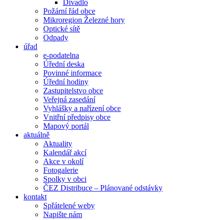
Divadlo
Požární řád obce
Mikroregion Železné hory
Optické sítě
Odpady
úřad
e-podatelna
Úřední deska
Povinné informace
Úřední hodiny
Zastupitelstvo obce
Veřejná zasedání
Vyhlášky a nařízení obce
Vnitřní předpisy obce
Mapový portál
aktuálně
Aktuality
Kalendář akcí
Akce v okolí
Fotogalerie
Spolky v obci
ČEZ Distribuce – Plánované odstávky
kontakt
Spřátelené weby
Napište nám