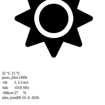
32 °C
15 °C
jasno, jižní větřík
vítr
J, 3.3
m/s
tlak
1018
hPa
vlhkost
27
%
zítra, pondělí 10. 8. 2026