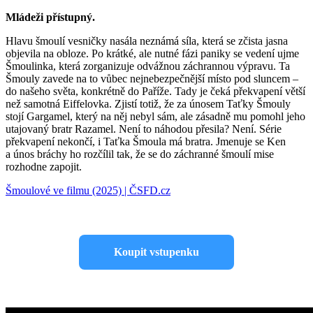
Mládeži přístupný.
Hlavu šmoulí vesničky nasála neznámá síla, která se zčista jasna
objevila na obloze. Po krátké, ale nutné fázi paniky se vedení ujme
Šmoulinka, která zorganizuje odvážnou záchrannou výpravu. Ta
Šmouly zavede na to vůbec nejnebezpečnější místo pod sluncem –
do našeho světa, konkrétně do Paříže. Tady je čeká překvapení větší
než samotná Eiffelovka. Zjistí totiž, že za únosem Taťky Šmouly
stojí Gargamel, který na něj nebyl sám, ale zásadně mu pomohl jeho
utajovaný bratr Razamel. Není to náhodou přesila? Není. Série
překvapení nekončí, i Taťka Šmoula má bratra. Jmenuje se Ken
a únos bráchy ho rozčílil tak, že se do záchranné šmoulí mise
rozhodne zapojit.
Šmoulové ve filmu (2025) | ČSFD.cz
Koupit vstupenku