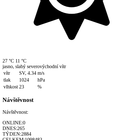
27 °C
11 °C
jasno, slabý severovýchodní vítr
vítr
SV, 4.34
m/s
tlak
1024
hPa
vlhkost
23
%
Návštěvnost
Návštěvnost:
ONLINE:
0
DNES:
265
TÝDEN:
2884
CELKEM:
1098483