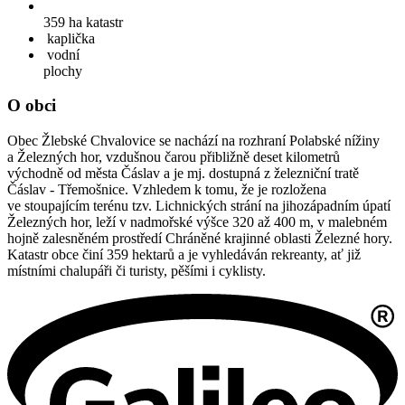
359 ha
katastr
kaplička
vodní
plochy
O obci
Obec Žlebské Chvalovice se nachází na rozhraní Polabské nížiny
a Železných hor, vzdušnou čarou přibližně deset kilometrů
východně od města Čáslav a je mj. dostupná z železniční tratě
Čáslav - Třemošnice. Vzhledem k tomu, že je rozložena
ve stoupajícím terénu tzv. Lichnických strání na jihozápadním úpatí
Železných hor, leží v nadmořské výšce 320 až 400 m, v malebném
hojně zalesněném prostředí Chráněné krajinné oblasti Železné hory.
Katastr obce činí 359 hektarů a je vyhledáván rekreanty, ať již
místními chalupáři či turisty, pěšími i cyklisty.